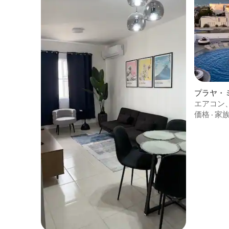
プラヤ・
ン・アパ
エアコン、
ミラマー
価格
·
家