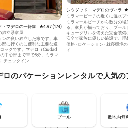
シウダッド・マデロのヴィラ
ミラマービーチの近くに温水プ
るまるまる貸切
ミラマールビーチから数分の場
ド・マデロの一軒家
レビュー174件、5つ星中4.97つ星の平均評価
4.97 (174)
る、家具が揃っており、プール
の独立系家屋
キューグリルを備えた完全装備
中4.98つ星の平均評価
安全で家族に優しい施設で、理
ョンの良い独立した家です。車
暇を過ごせます。100Mbの高
心部に行くのに便利な主要な道
価格
·
ロケーション
·
就寝環境の
ネットスマートテレビを備えた
ロックです。マデロ（Ciudad
ィ
間。 10人用のダイニングルー
o）の中心部まで車で5分、ミラマ
整ったキッチン 洗濯機と乾燥機
amar）ビーチまで15分、タンピコ
族
·
チェックイン
ランドリールーム、キングサイ
ico）の歴史地区まで10分、カルピ
ドと専用バスルームを備えたメ
arpintero）のラグーンまで7分
デロのバケーションレンタルで人気の
ドルーム、ダブルベッド2台を
根付きガレージ、フルバスルー
ドルーム2部屋。 リビングルー
ッドルーム、ダブルベッド、ミ
用のソファベッドがあります。
ット、ワークエリア、インター
43インチスマートテレビを備え
。シーリングファンと追加の2名
ァベッド、キッチン、洗濯機を
イニングルーム。
i
プール
敷地内無料駐