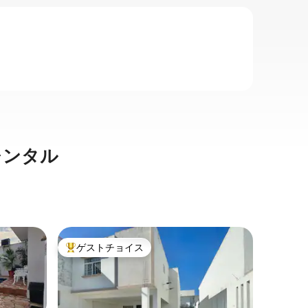
レンタル
創設者の
ゲストチョイス
ゲスト
大好評のゲストチョイスです。
ゲスト
プラヤ・
ールまで
海から数歩🌴
けさを同
息に最適な場所