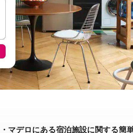
デロに⁠あ⁠る宿⁠泊⁠施⁠設⁠に関⁠す⁠る簡⁠単⁠