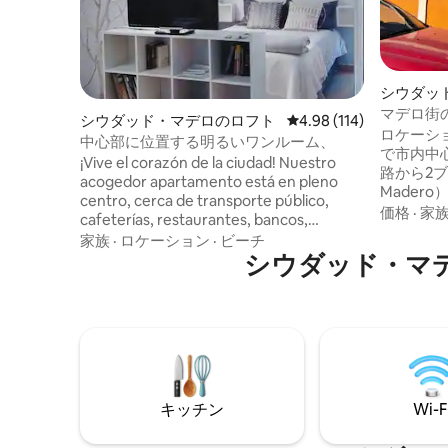
シウダッ
マデロ街
シウダッド・マデロのロフト
レビュー114件、5つ星
4.98 (114)
ロケーシ
中心部に位置する明るいワンルーム、
で市内中
¡Vive el corazón de la ciudad! Nuestro
路から2ブ
acogedor apartamento está en pleno
Mader
centro, cerca de transporte público,
ル（Mir
価格
·
家
cafeterías, restaurantes, bancos,
（Tamp
mercados y comercios. No solo somos
家族
·
ロケーション
·
ビーチ
ンテロ（C
anfitriones, somos tus amigos en la
シウダッド・マ
です。屋
ciudad. Disfruta de la acción y relájate en
ム付きベ
nuestro espacio tranquilo. ¡Experimenta
ニスプリ
la ciudad como nunca antes! 😊⭐
ネット、
ています
様用ソフ
備えたダ
キッチン
Wi-F