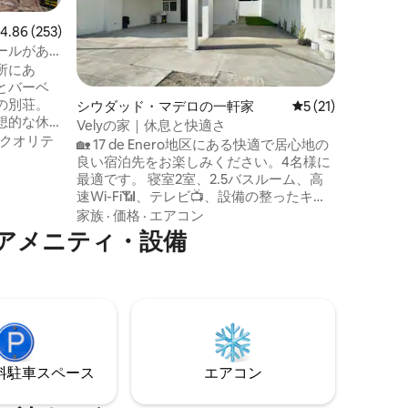
合は、バ
で、パートナー
価格
·
家
レビュー253件、5つ星中4.86つ星の平均評価
4.86 (253)
たは友人👫
ールがあ
ことがで
所にあ
す。ハン
とバーベ
ート付きガレージ
の別荘。
シウダッド・マデロの一軒家
レビュー21件、5
5 (21)
リバリー
想的な休
す。🥘 🍲 
Velyの家｜休息と快適さ
速インター
クオリテ
🏡 17 de Enero地区にある快適で居心地の
快適な客
良い宿泊先をお楽しみください。4名様に
ム、設備の
最適です。 寝室2室、2.5バスルーム、高
を備えた
速Wi-Fi📶、テレビ📺、設備の整ったキッ
ズのベッ
チン🍳、エアコン❄️、駐車場🚗をご用意し
家族
·
価格
·
エアコン
インベッ
ています。 ミラマールビーチ🌊からわず
アメニティ・設備
備えたベッ
か10分。夕日、リラックスした散歩、美
ムには2人
味しい地元のシーフード🦐を楽しむのに
最適です。 柔軟なチェックイン⏰、プロ
による清掃、近くのお店、交通の便、ご
滞在中のフレンドリーなホストによるサ
ポート。
⁠車ス⁠ペ⁠ー⁠ス
エアコン