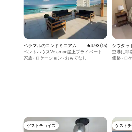
シウダッ
ベラマルのコンドミニアム
レビュー15件、5つ星中
4.93 (15)
空港に非
ペントハウスVelamar屋上プライベート＋
無限の景色
価格
·
ロ
家族
·
ロケーション
·
おもてなし
ゲストチョイス
ゲストチ
ゲストチョイス
ゲストチ