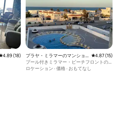
レビュー18件、5つ星中4.89つ星の平均評価
4.89 (18)
プラヤ・ミラマーのマンショ
レビュー15件、5つ星
4.87 (15)
ン・アパート
プール付きミラマー・ビーチフロントの
アパートメント
ロケーション
·
価格
·
おもてなし