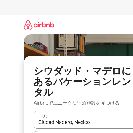
コ
ン
テ
ン
ツ
に
ス
キ
ッ
プ
シウダッド・マデロに
あるバケーションレン
タル
Airbnbでユニークな宿泊施設を見つける
エリア
検索結果が表示されたら、上下の矢印キーを使っ