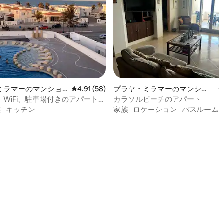
ミラマーのマンショ
レビュー58件、5つ星中4.91つ星の平均評価
4.91 (58)
プラヤ・ミラマーのマンショ
ート
ン・アパート
WiFi、駐車場付きのアパート
カラソルビーチのアパート
ルビーチの正面
族
·
キッチン
家族
·
ロケーション
·
バスルーム