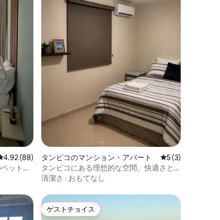
レビュー88件、5つ星中4.92つ星の平均評価
4.92 (88)
タンピコのマンション・アパート
レビュー3件、5
5 (3)
のペットフ
タンピコにある理想的な空間、快適さと
プライバシー。
清潔さ
·
おもてなし
ゲストチョイス
ゲストチョイス