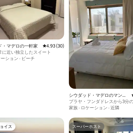
ド・マデロの一軒家
レビュー30件、5つ星中4.93つ星の平均評価
4.93 (30)
4.93つ星の平均評価
常に近い独立したスイート
ケーション
·
ビーチ
シウダッド・マデロのマンシ
ョン・アパート
プラヤ・フンダドレスから3分
レンドリーな旅行
家族
·
ロケーション
·
近隣
ョイス
スーパーホスト
ョイス
スーパーホスト