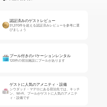
認証済みのゲ⁠ス⁠ト⁠レ⁠ビ⁠ュ⁠ー
31,370件を超える認証済みレビューを参考に選
びましょう
プール付きのバ⁠ケ⁠ー⁠シ⁠ョ⁠ンレ⁠ン⁠タ⁠ル
120件の宿泊施設にプールがあります
ゲストに人⁠気⁠のア⁠メ⁠ニ⁠テ⁠ィ・設⁠備
シウダッド・マデロにある宿泊先では、キッチ
ン、Wi-Fi、プールがゲストに人気のアメニテ
ィ・設備です