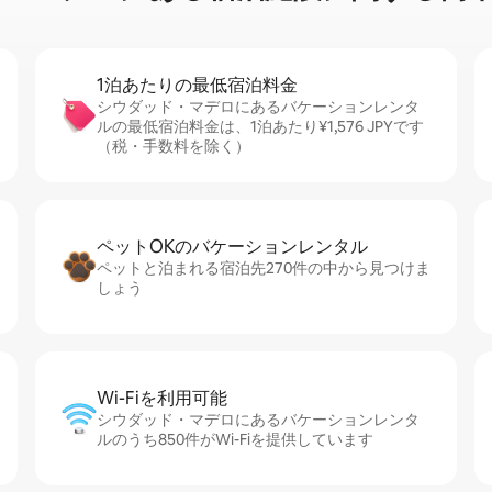
1泊あたりの最⁠低⁠宿⁠泊⁠料⁠金
シウダッド・マデロにあるバケーションレンタ
ルの最低宿泊料金は、1泊あたり¥1,576 JPYです
（税・手数料を除く）
ペットOKのバ⁠ケ⁠ー⁠シ⁠ョ⁠ンレ⁠ン⁠タ⁠ル
ペットと泊まれる宿泊先270件の中から見つけま
しょう
Wi-Fiを利⁠用⁠可⁠能
シウダッド・マデロにあるバケーションレンタ
ルのうち850件がWi-Fiを提供しています