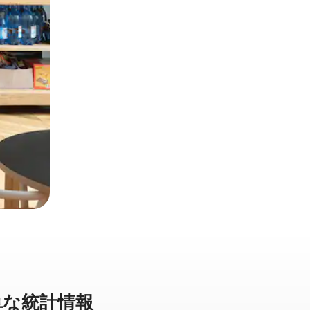
な統⁠計⁠情⁠報