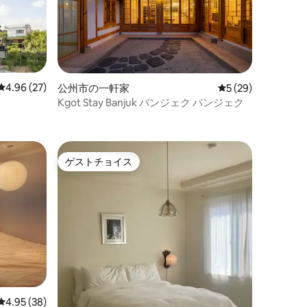
す - 洗濯機/乾燥機の使用
レビュー27件、5つ星中4.96つ星の平均評価
4.96 (27)
公州市の一軒家
レビュー29件、5
5 (29)
Kgot Stay Banjuk バンジェク バンジェク
ゲストチョイス
ゲストチョイス
レビュー38件、5つ星中4.95つ星の平均評価
4.95 (38)