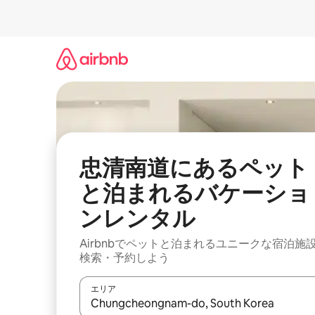
コ
ン
テ
ン
ツ
に
ス
キ
ッ
プ
忠清南道にあるペット
と泊まれるバケーショ
ンレンタル
Airbnbでペットと泊まれるユニークな宿泊施
検索・予約しよう
エリア
検索結果が表示されたら、上下の矢印キーを使っ