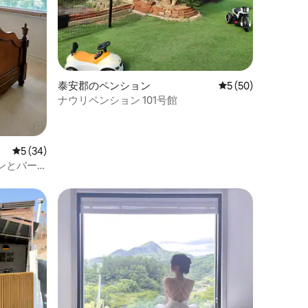
泰安郡のペンション
レビュー50件、5
5 (50)
ナウリペンション 101号館
レビュー34件、5つ星中5つ星の平均評価
5 (34)
ンとバー
山、星、