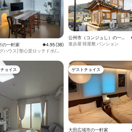
4.95つ星の平均評価
公州市（コンジュし）の一軒
家
進歩屋 韓屋敷 パンション
市の一軒家
レビュー38件、5つ星中4.95つ星の平均評価
4.95 (38)
グハウス] 聖心堂ロッテドボ/龍
メートル/ 部屋2バスルーム1/駐車
各部屋エアコン/女性安心
トチョイス
ゲストチョイス
ゲストチョイスです。
ゲストチョイス
つ星中5つ星の平均評価
大田広域市の一軒家