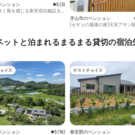
ペンション
レビュー3件、5つ星中5つ星の平均評価
5 (3)
吹く風を感じる泰安宿泊施設太
星中5つ星の平均評価
牙山市のペンション
[セギョの最後の家]天安アサン駅
一軒家ペンション/バーベキュー
ペットと泊まれるまるまる貸切の宿泊
ョイス
ゲストチョイス
ョイス
ゲストチョイス
4.97つ星の平均評価
ペンション
レビュー16件、5つ星中5つ星の平均評価
5 (16)
泰安郡のペンション