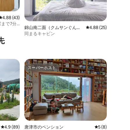
レビュー43件、5つ星中4.88つ星の平均評価
4.88 (43)
まで7分/
錦山南二面（クムサンぐん、
レビュー25件、5つ星
4.88 (25)
場/プール
ナミミョン）のペンション
同まるキャビン
先
スーパーホスト
スーパーホスト
レビュー89件、5つ星中4.9つ星の平均評価
4.9 (89)
唐津市のペンション
レビュー8件、5
5 (8)