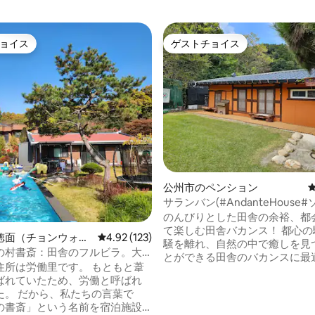
ョイス
ゲストチョイス
ョイス
ゲストチョイス
つ星中5つ星の平均評価
公州市のペンション
サランバン(#AndanteHouse
ンウォン#チョンカンプス#ヒー
のんびりとした田舎の余裕、都
田舎の雰囲気#黄土の家#遺産#
て楽しむ田舎バカンス！ 都心の騒音と喧
徳面（チョンウォン
レビュー123件、5つ星中4.92つ星の平均評価
4.92 (123)
騒を離れ、自然の中で癒しを見
ドクミョン）のペン
の村書斎：田舎のフルビラ。大
とができる田舎のバカンスに最
ールとホットスパ。書斎がある
は労働里です。 もともと葦
です。新鮮な空気、美しい庭園
ばれていたため、労働と呼ばれ
田舎の温かい情緒に満ちた「学
ちの言葉で
ウス」で心と体をリフレッシュ
の書斎」という名前を宿泊施設
う。:-) ご利用のご案内 1.住所：忠南公州