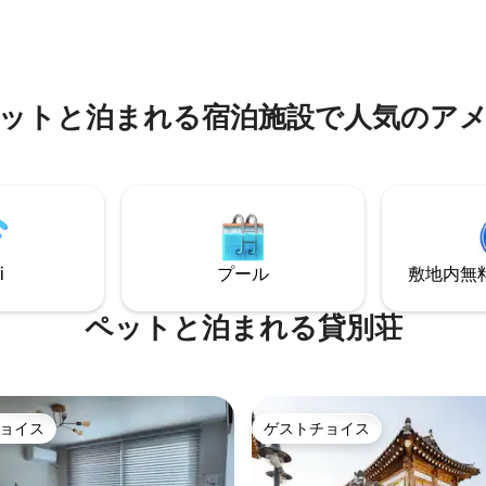
改装で生まれ
市有具邑安陽谷2街道9-5番 > チェックイ
宿泊施設です。リビングルーム
ン：15時 > チェックアウト：翌朝11時 2.タ
ン兼ダイニングルームとして
オル/石鹸/シャンプーは基本提
たコミュニケーションスペース
ラシは別途ご用意」 3.炊飯器、調理器
た。代わりに、1つの部屋をラウ
具、食器一式を提供 4.バーベキュー用炭
ットと泊まれる宿泊施設で人気のア
でいっぱいの書斎にしました。
ばさみ/手袋/トーチは基本提供 > 炭/鉄網/
で簡潔なインテリアで清潔な印
薪のご要望に応じて現場でご用
、便利な平面設計と機能的な家
ますので、事前にご要望ください。 
で便利さを追求しています。壁
ルバーベキュー：30,000ウォ
床はすべて白で、オレンジと赤
込み） > 鍋蓋バーベキュー：30,000ウォ
カラーとして強調することで、
ン > 追加の薪：20,000ウォン（2時間分）
やかな雰囲気で休暇を過ごすこ
> 追加の炭：20,000ウォン 5.
紫色のソファは夢
サランバンの公式インスタグラ
i
プール
敷地内無料駐
読書と休息の雰囲気を生み出
ント：@hakgol_sarangbang
レの床の黄色も独自の楽しみを
プールとホッ
ペットと泊まれる貸別荘
あり、日々の疲れを洗い流すこ
サイドのデッキで
ューを楽しむのはどうでしょう
庭園だけでなく、遠くに広がる
ョイス
ゲストチョイス
ョイス
ゲストチョイス
が穏やかに包み込む平和な雰囲
に楽しみ、癒されていただけれ
す。