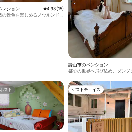
ペンション
レビュー15件、5つ星中4.93つ星の平均評価
4.93 (15)
然の景色を楽しめるノウルンド
4.75つ星の平均評価
論山市のペンション
都心の世界へ飛び込め、ダンダ
ベキューパーティー、田んぼ、
肉
ホスト
ゲストチョイス
ホスト
ゲストチョイス