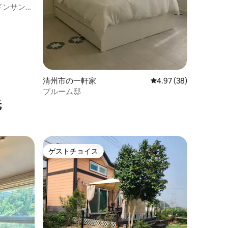
ドンサンド
店/龍門
清州市の一軒家
レビュー38件、5つ星
4.97 (38)
ブルーム邸
先
ゲストチョイス
ゲストチョイス