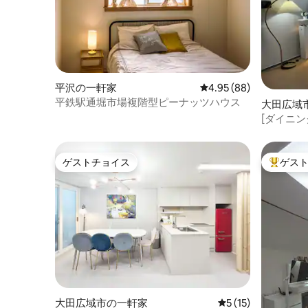
平沢の一軒家
レビュー88件、5つ星中
4.95 (88)
平鉄駅通堀市場複階型ピーナッツハウス
大田広域
[ダイニン
門駅300
場完備/
ゲストチョイス
ゲス
ゲストチョイス
大好評の
大田広域市の一軒家
レビュー15件、5
5 (15)