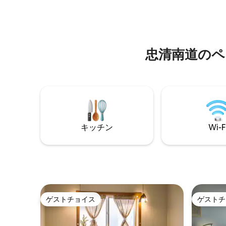
にしました。 2021年に全面
1台と2段ベッド1台で構成されており、3名
変わった
様ずつ宿泊できます。 廊下にはバスルー
をキッチ
ムとランドリールームが1つずつあり、洗
広々とし
濯機と乾燥機が含まれています。 リビン
にしまし
グルームとキッチンが一体化されてお
忠清南道のペ
ンジ兼本
り、リビングルームの折りたたみドアを
シンプル
開けると、プールに直接つながります。
象を与え
キッチンには炊飯器、電気オーブン、IH
具の配置
クッキングヒーターなど、調理に必要な
の天井の
ものがすべて含まれています。 プールは
をメイン
深さ1.5mの春秋の温水（オプション
明るく爽
80,000ウォン）プールです （11月～3月は
とができます。 書斎の
ジャグジー温水のみ） プールサイドでは
キッチン
Wi-F
のような
専用バーベキュー（オプション：50,000
し、トイ
ウォン）ができます 玄関前の庭には約
提供します。 外に出ると、
1,983平方メートルの芝生があり、自由に
トスパが
ご利用いただけます。 ** 犬同伴可能（小
とができます。 プール
型犬2匹、大型犬1匹、20,000ウォ
バーベキ
ン/40,000ウォン、1日あたり）
か？ 静かで閑静な田舎の村で手入れの行
き届いた
ゲストチョイス
ゲストチ
ゲストチョイス
ゲストチ
低い尾根
気を存分
ば幸いで