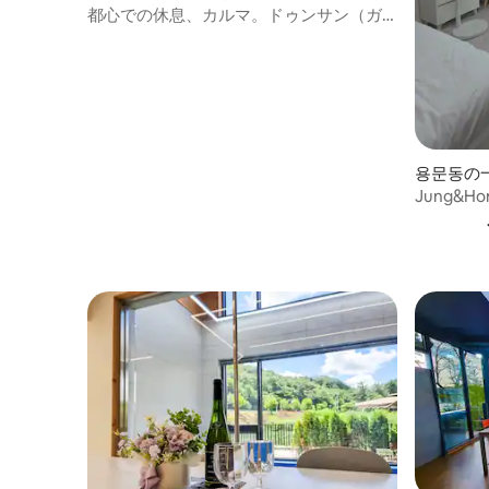
都心での休息、カルマ。ドゥンサン（ガ
リダンギルの隣、ドゥンサン中心部まで
10分、散策、学校の前の安全なエリア）
용문동の
Jung&H