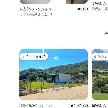
泰安郡の
自然から
泰安郡のペンション
レビュー6件、5つ
5 (6)
陽
うずら寝(AまたはB)
ゲストチョイス
ゲストチ
ゲストチョイス
ゲストチ
鎮安郡のペンション
レビュー32件、5つ星中
4.97 (32)
鎮安郡の