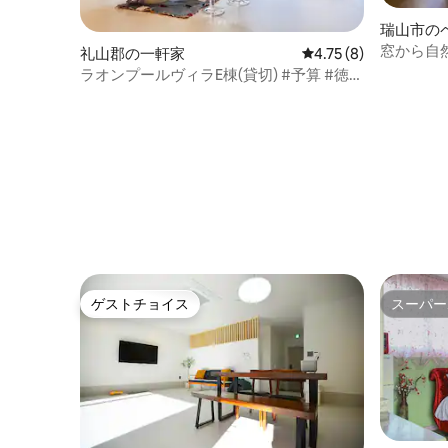
瑞山市の
窓から自
礼山郡の一軒家
レビュー8件、5つ星中
4.75 (8)
ン
ラオンプールヴィラE棟(貸切) #予算 #徳山
#リソムスプラス #ペット同伴 #四季を通
して温水プール #バーベキュー
ゲストチョイス
スーパー
ゲストチョイス
スーパー