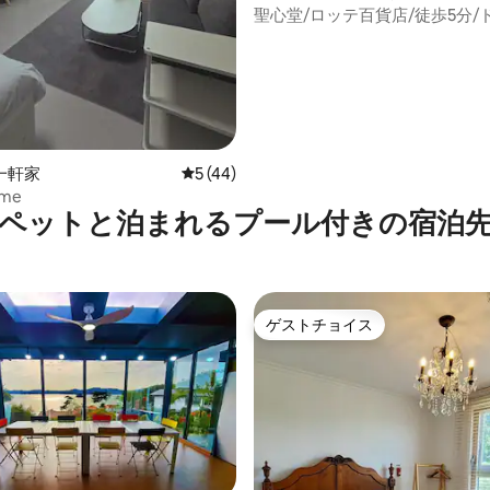
聖心堂/ロッテ百貨店/徒歩5分/
ン・ウルジ大学/ギャラリア百貨
駅/タンバン駅近く/5名様用2室
一軒家
レビュー44件、5つ星中5つ星の平均評価
5 (44)
ome
ペットと泊まれるプール付きの宿泊
ゲストチョイス
ゲストチョイス