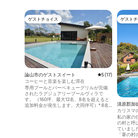
ゲストチョイス
ゲストチ
ゲストチョイス
ゲストチ
論山市のゲストスイート
レビュー17件、5
5 (17)
コーヒーと音楽を楽しむ滞在
専用プールとバーベキューグリルが完備
されたラグジュアリープールヴィラで
す。 （160坪、最大12名、8名を超えると
清原郡加
追加料金が発生します。犬同伴可）* 8名
ぐん、カ
カリスマ
様を超える場合はお問い合わせください*
ション
型温水プ
私の家の住所
独立した建物で、部屋は3つあります（内
一軒家
の村と呼
部48坪）。マスターベッドルームにはキ
ていました。 だから、私た
ングサイズのベッド1台とバスルームがあ
「葦の村
ります 小さな2つの部屋はシングルベッド