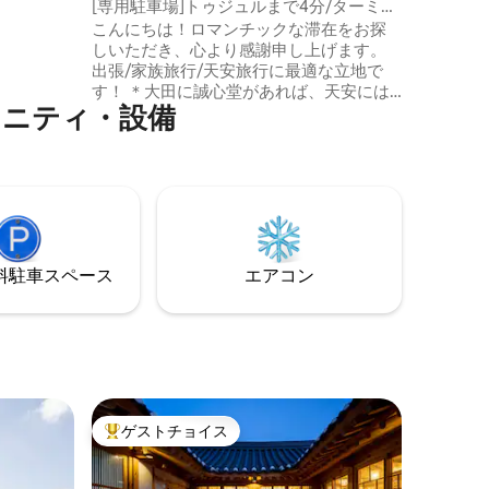
[専用駐車場]トゥジュルまで4分/ターミナ
ます （屋外での喫煙可能、煙灰皿に捨て
ルまで5分/新築/ボードゲーム/テレビ/ビ
こんにちは！ロマンチックな滞在をお探
てくださ
ームプロジェクター/Netflix/ホテル寝具/
しいただき、心より感謝申し上げます。
が強い食
供、「歯ブ
パジャマ
出張/家族旅行/天安旅行に最適な立地で
ん （煙を火災と誤認して警報が鳴り、換
す！ ＊大田に誠心堂があれば、天安には
気が困難
メニティ・設備
トゥジュル！🥐 徒歩4分の場所にありま
す:) *天安最高のホットスポット＆交通の
意いたし
中心「天安ターミナル」車で5分 *ペット
>グリ
可👌🏻 * 5つ星ホテル仕様の寝具をご用意 ✨
ン（炭+鉄板
* ビームプロジェクターを提供
（YouTube/Netflix） *毎回滅菌・消毒を
実施 *最高級の柔らかいタオルをたっぷり
 ハクゴル・
ご用意 *最大7名様まで収容可能で、貸切
ムアカウ
⁠車ス⁠ペ⁠ー⁠ス
エアコン
で単独使用可能！ （6名様推奨、7名様の
場合はリクライニングソファをご利用く
ださい） こんにちは :-) ホストのSummer
です。 私たちのロマンスステイは、母と
娘が心を込めて育んでいる貴重な空間で
す。私たちのステイで幸せを感じて、充
実した一日を過ごせるように最善を尽く
してお迎えします。 -セルフチェックイン
ゲストチョイス
大好評のゲストチョイスです。
で進めます。 - 4階にあり、エレベーター
があります。 - 建物内の無料専用駐車場を
ご利用いただけます -荷物の保管が可能で