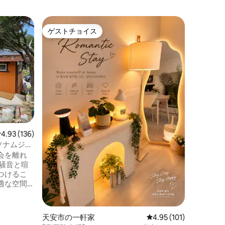
大田広域
ゲストチョイス
スーパ
ゲストチョイス
スーパ
[一軒家]
心堂/野球
🍀幸運 
ー/
ことがで
用の庭で
を作りましょう。 
歩10分 
野球場：車で5
ン：18
整はお問い合
器とボイ
レビュー136件、5つ星中4.93つ星の平均評価
4.93 (136)
く出ます
風が強い
#ソナムジョ
ター（3
リング#
会を離れ
います。 ※その他の注意事項 • 9時以降は
ゴンジュ)
騒がしい行
つけるこ
が発生し
適な空間
ていただ
、そして
泊・訪問
谷ラブハ
子タバコ
しましょ
天安市の一軒家
レビュー101件、5つ星
4.95 (101)
は返金な