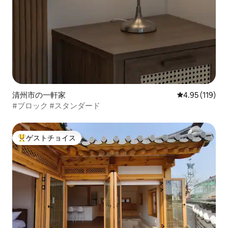
清州市の一軒家
レビュー119件
4.95 (119)
#ブロック #スタンダード
ゲストチョイス
大好評のゲストチョイスです。