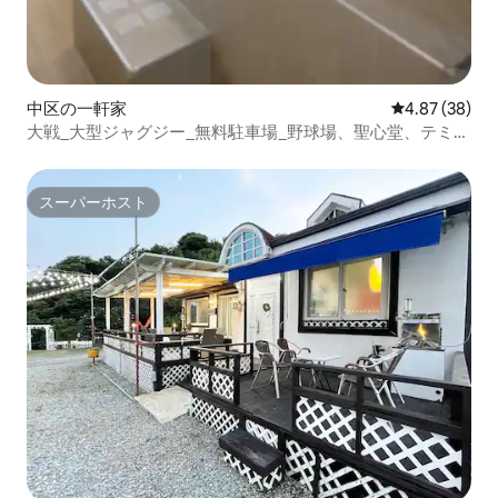
中区の一軒家
レビュー38件
4.87 (38)
大戦_大型ジャグジー_無料駐車場_野球場、聖心堂、テミパ
ーク、ルートパーク3 km_屋内プール_新しい寝具
スーパーホスト
スーパーホスト