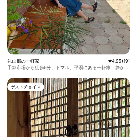
礼山郡の一軒家
レビュー19件
4.95 (19)
予算市場から徒歩5分、トマル、平湯にある一軒家、静かな
田舎の村で癒やされる - 「モモネジップ」
ゲストチョイス
ゲストチョイス