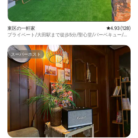
東区の一軒家
レビュー128件
4.93 (128)
プライベート/大田駅まで徒歩5分/聖心堂/バーベキュー/犬
同伴可
スーパーホスト
スーパーホスト