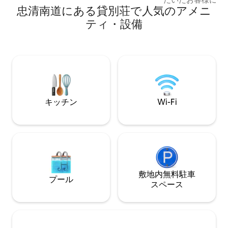
忠清南道にある貸別荘で人気のアメニ
ルメコースなどを
られています。 各階の出入口に設置され
ベビーチェア、温
た監視カメラで、違反状況を常に監視し
ティ・設備
どのベビー用品も
ています。 最大人数は10名で、大人また
気軽にご利用ください。 草原
は子供。 未成年8名＋24か月以下の乳幼
客様とのコミュニ
児2名 （2名様以外の訪問ゲストを含む、1
にしています。 
名様につき2万ウォンの追加料金、乳幼児
だけでなく、 宿
無料） -バーベキュールームと屋内の暖炉
しい群山旅行の案
で火を燃やすことができます。 （追加料
ています。💛 好きな食べ物、 軍山で食べ
金：バーベキュー3万ウォン/火傷2万ウォ
たいもの、 ご両親と一緒に行きたい場
ン） -冷水器、製氷機、ネスプレッソマシ
キッチン
Wi-Fi
所、 赤ちゃんと行くべき場所、 散歩道、
ン、インダクション、有料ウォッシュタ
その他やりたいこと 
ワー、各種調理用調味料など完備 - 洗濯
い場所 その他のお問い合わせも大歓迎で
用ウォッシュタワー（有料） 洗濯+乾
す。 ありがとうございます😍) 草原古宅
燥： 1回1万ウォン 無料サービス：3日間連
は、群山市指定の
続滞在の場合1回
保険に加入してい
設を使用すると、
敷地内無料駐⁠車
補償が難しいので
プール
い！😊）
ス⁠ペ⁠ー⁠ス