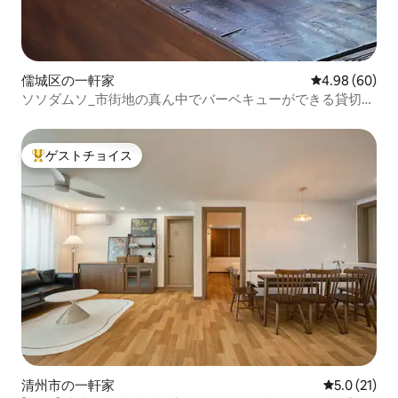
儒城区の一軒家
レビュー60件
4.98 (60)
ソソダムソ_市街地の真ん中でバーベキューができる貸切の
韓屋_最大15名
ゲストチョイス
大好評のゲストチョイスです。
清州市の一軒家
レビュー21
5.0 (21)