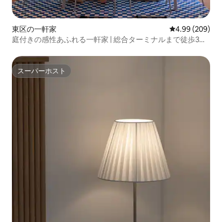
東区の一軒家
レビュー209件
4.99 (209)
庭付きの感性あふれる一軒家 | 総合ターミナルまで徒歩3分 |
3寝室 | 8名様向け | 聖心堂まで10分
スーパーホスト
スーパーホスト