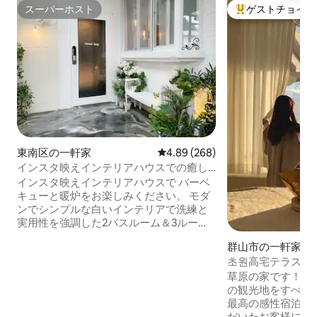
スーパーホスト
ゲストチョイス
スーパーホスト
大好評のゲストチ
東南区の一軒家
レビュー268件、5つ星中4.89
4.89 (268)
インスタ映えインテリアハウスでの癒し
の滞在＆バーベキュー「フォレストステ
インスタ映えインテリアハウスで バーベ
イ」
キューと暖炉をお楽しみください。 モダ
ンでシンプルな白いインテリアで洗練と
実用性を強調した2バスルーム＆3ルーム
＆4クイーンベッドの広々とした空間に加
群山市の一軒家
え、ダイニングに続くバーベキュールー
초원高宅テラス、
ムまで完備した特別な空間がフォレスト
一望、キッズ、カ
草原の家です！ 梨
ステイです。 （人数によっては部屋とト
規宿泊施設（イセン
の観光地をすべて
イレの開放が制限されていますので、詳
最高の感性宿泊施設です💛
細な紹介で必ず事前チェックしてくださ
だいたお客様には
い） -予定人数以外の立ち入りは固く禁じ