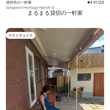
清州市の一軒家
レビュー23件
4.91 (23)
Sangseon Heritage Hanok-G
まるまる貸切の一軒家
ゲストチョイス
ゲストチョイス