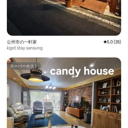
公州市の一軒家
レビュー35
5.0 (35)
kgot stay sansung
スーパーホスト
スーパーホスト