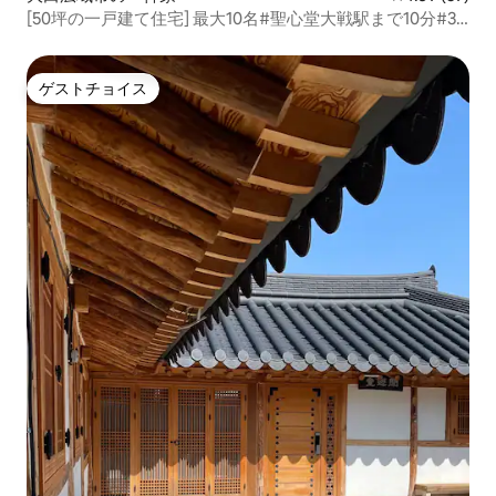
[50坪の一戸建て住宅] 最大10名#聖心堂大戦駅まで10分#3
部屋#クイーンサイズベッド4台#レトロな雰囲気の宿泊施
設#ココハウス
ゲストチョイス
ゲストチョイス