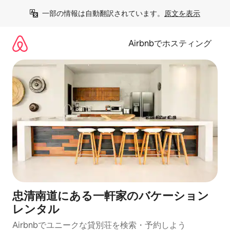
コ
一部の情報は自動翻訳されています。
原文を表示
ン
テ
ン
Airbnbでホスティング
ツ
に
ス
キ
ッ
プ
忠清南道にある一軒家のバケーション
レンタル
Airbnbでユニークな貸別荘を検索・予約しよう