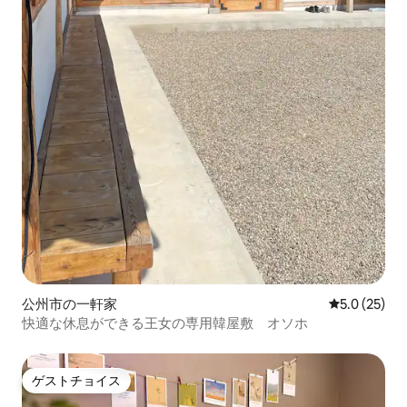
公州市の一軒家
レビュー25
5.0 (25)
快適な休息ができる王女の専用韓屋敷 オソホ
ゲストチョイス
ゲストチョイス