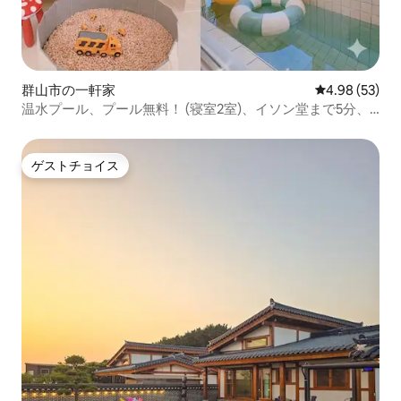
群山市の一軒家
レビュー53件
4.98 (53)
温水プール、プール無料！ (寝室2室)、イソン堂まで5分、
チョウォン別荘 (シネ)
ゲストチョイス
ゲストチョイス