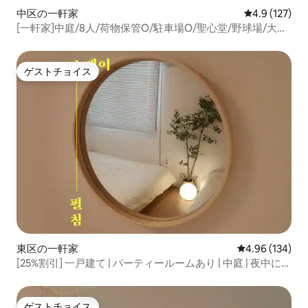
中区の一軒家
レビュー127
4.9 (127)
[一軒家]中庭/8人/荷物保管O/駐車場O/聖心堂/野球場/大田
駅/徒歩12分/バーベキュー/
ゲストチョイス
ゲストチョイス
東区の一軒家
レビュー134件
4.96 (134)
[25%割引] 一戸建て | パーティールームあり | 中庭 | 夜中に騒
いでもOK
ゲストチョイス