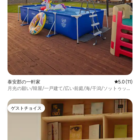
泰安郡の一軒家
レビュー11
5.0 (11)
月光の願い/韓屋/一戸建て/広い前庭/海/干潟/ソットゥッ
キ・バーベキュー
ゲストチョイス
ゲストチョイス