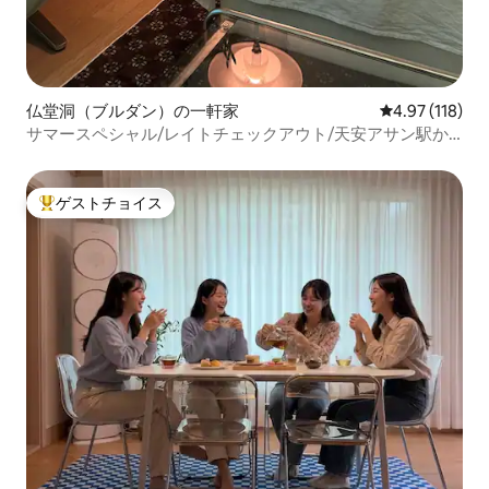
仏堂洞（ブルダン）の一軒家
レビュー118件
4.97 (118)
サマースペシャル/レイトチェックアウト/天安アサン駅か
ら徒歩15分/6名/テレビ2台/ファミリー/ブルダン食べ歩き/
マッサージチェア/ビデ
ゲストチョイス
大好評のゲストチョイスです。