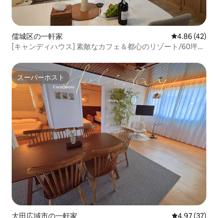
儒城区の一軒家
レビュー42件
4.86 (42)
[キャンディハウス] 素敵なカフェ＆都心のリゾート/60坪の
ロフト/涼しい木造住宅[エアコン4台]駐車場完備
スーパーホスト
スーパーホスト
大田広域市の一軒家
レビュー37件
4.97 (37)