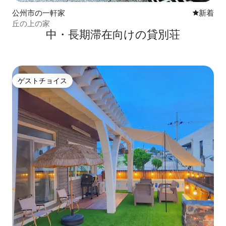
公州市の一軒家
新しい宿
新着
丘の上の家
中・長期滞在向けの貸別荘
ゲストチョイス
ゲストチョイス