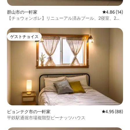
群山市の一軒家
レビュー14件
4.86 (14)
【チョウォンポレ】リニューアル済みプール、2寝室、2バ
スルーム、1リビング、1キッチン、バーベキュー、イソン
堂の隣（観光スポットまで徒歩圏内）
ゲストチョイス
ゲストチョイス
ピョンテク市の一軒家
レビュー88件
4.95 (88)
平鉄駅通堀市場複階型ピーナッツハウス