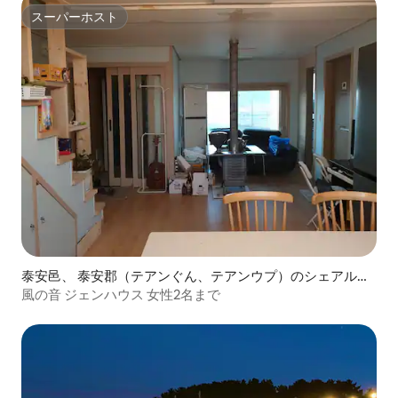
スーパーホスト
スーパーホスト
泰安邑、 泰安郡（テアンぐん、テアンウプ）のシェアル
ーム
風の音 ジェンハウス 女性2名まで