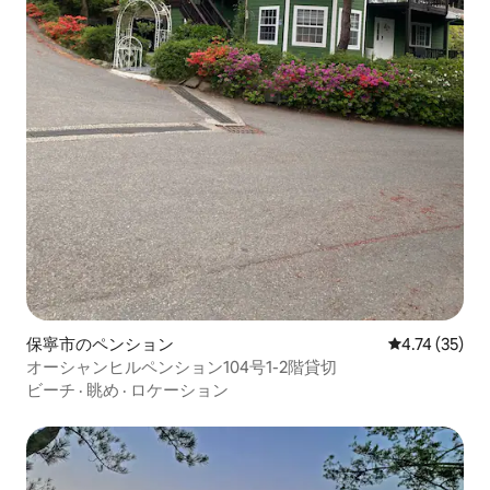
保寧市のペンション
レビュー35件
4.74 (35)
オーシャンヒルペンション104号1-2階貸切
ビーチ
·
眺め
·
ロケーション