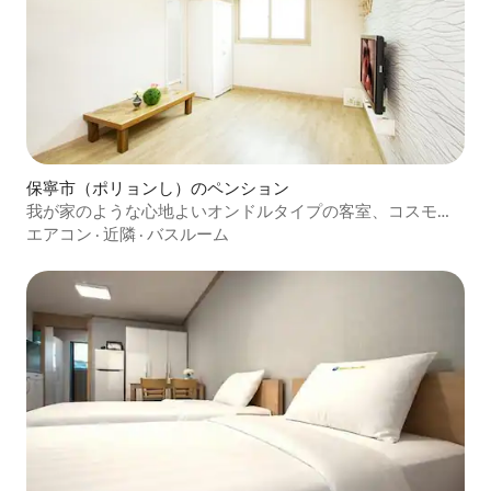
保寧市（ポリョンし）のペンション
我が家のような心地よいオンドルタイプの客室、コスモス
（6人用オンドル）
エアコン
·
近隣
·
バスルーム