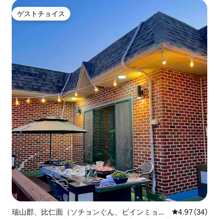
ゲストチョイス
ゲストチョイス
瑞山郡、比仁面（ソチョンぐん、ビインミョ
レビュー34件
4.97 (34)