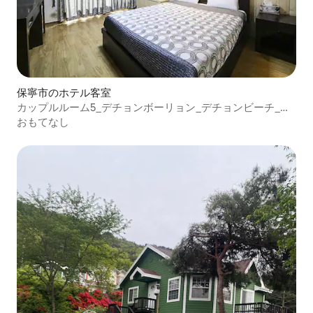
保寧市のホテル客室
カップルルーム5_デチョンボーリョン_デチョンビーチ_バ
ーベキュー_泥フェスティバル_ヴィーナスモーテル＆ペン
おもてなし
ション