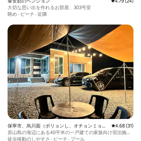
泰安郡のペンション
レビュー24件
4.79 (24)
大切な思い出を作れるお部屋、303号室
眺め
·
ビーチ
·
近隣
保寧市、烏川面（ボリョンし、オチョンミョ
レビュー31件
4.68 (31)
ン）のペンション
原山島の海辺にある40平米の一戸建ての家族向け宿泊施
設、ヨンナムステイ/家族旅行、グループの集まり、12名様
徒歩移動のしやすさ
·
ビーチ
·
プール