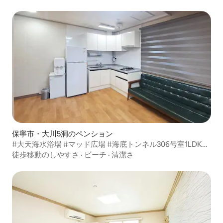
ーム104号室、104号ファミリーツールーム（バスルーム2
室）
保寧市・大川5洞のペンション
#大天海水浴場 #マッド広場 #海底トンネル306号室1LDK2
トイレ2大型屋上テラス
徒歩移動のしやすさ
·
ビーチ
·
清潔さ