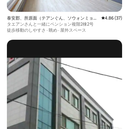
泰安郡、所原面（テアンぐん、ソウォンミョ
レビュー37件
4.86 (37)
ン）のペンション
タエアンさんと一緒にペンション複階2棟2号
徒歩移動のしやすさ
·
眺め
·
屋外スペース