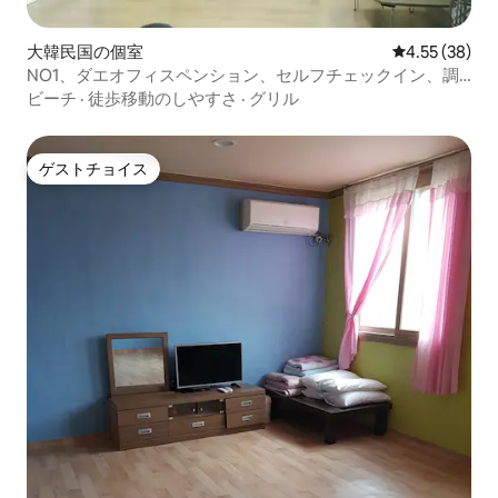
大韓民国の個室
レビュー38件
4.55 (38)
NO1、ダエオフィスペンション、セルフチェックイン、調
理設備（ベッドあり）、大チェン海水浴場、バーベキュー
ビーチ
·
徒歩移動のしやすさ
·
グリル
エリア、海釣り
ゲストチョイス
ゲストチョイス