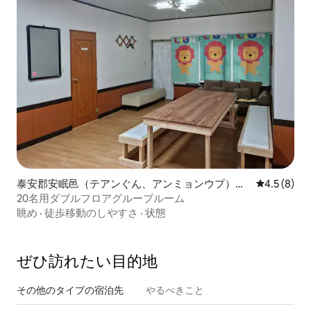
泰安郡安眠邑（テアンぐん、アンミョンウプ）の
レビュー8
4.5 (8)
ペンション
20名用ダブルフロアグループルーム
眺め
·
徒歩移動のしやすさ
·
状態
ぜひ訪⁠れ⁠た⁠い目⁠的⁠地
その他のタ⁠イ⁠プ⁠の宿⁠泊⁠先
やるべきこと