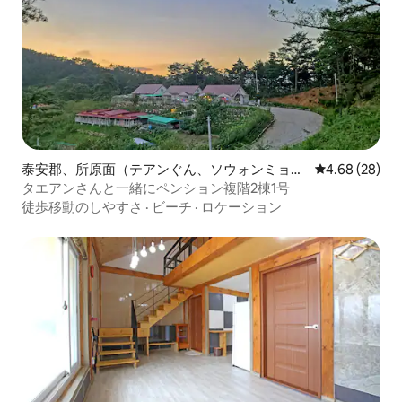
泰安郡、所原面（テアンぐん、ソウォンミョ
レビュー28件
4.68 (28)
ン）のペンション
タエアンさんと一緒にペンション複階2棟1号
徒歩移動のしやすさ
·
ビーチ
·
ロケーション