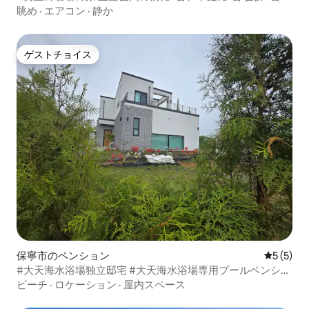
で駐車可能 海水浴場まで車で5分
眺め
·
エアコン
·
静か
ゲストチョイス
ゲストチョイス
保寧市のペンション
レビュー
5 (5)
#大天海水浴場独立邸宅 #大天海水浴場専用プールペンショ
ン #大天海水浴場専用プールヴィラ #大天海水浴場ホーム
ビーチ
·
ロケーション
·
屋内スペース
ヴィラ