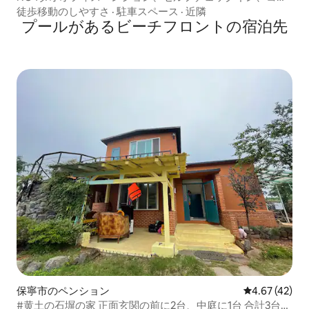
ドミニアムタイプの宿泊施設（調理可）、個別の暖房付き
徒歩移動のしやすさ
·
駐車スペース
·
近隣
の温かいお部屋/バーベキューエリア/
プールがあるビーチフロントの宿泊先
保寧市のペンション
レビュー42件
4.67 (42)
#黄土の石塀の家 正面玄関の前に2台、中庭に1台 合計3台ま