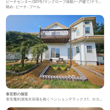
ン）のペンション
ビーチセンター/201号/マングローブ体験/一戸建て/テラス/
鍋蓋バーベキュー/フラワーガーデン/
眺め
·
ビーチ
·
プール
泰安郡の個室
泰安魔剣浦海水浴場を抱くペンションデラックス1、ホカン
スのように楽しんでください〜