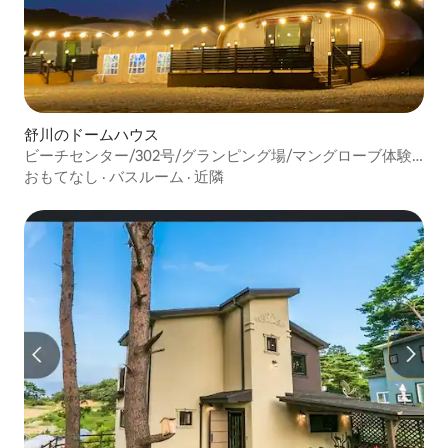
舒川のドームハウス
ビーチセンター/302号/グランピング場/マングローブ体験/
一戸建て/テラス/鍋バーベキュー/フラワーガーデン/
おもてなし
·
バスルーム
·
近隣