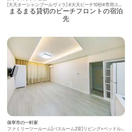
[大天オーシャンプールヴィラ] #大天ビーチ10秒#専用スパ
まるまる貸切のビーチフロントの宿泊
#デラックス
先
保寧市の一軒家
ファミリーツールーム[バスルーム2室]リビング+ベッドル