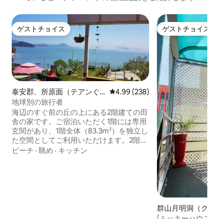
ゲストチョイス
ゲストチョイス
ゲストチョイス
ゲストチョイス
泰安郡、所原面（テアンぐ
レビュー238件、5つ星中4.99
4.99 (238)
ん、ソウォンミョン）のペ
地球別の旅行者
ンション
海辺のすぐ前の丘の上にある2階建ての田
舎の家です。ご宿泊いただく1階には専用
玄関があり、1階全体（83.3m²）を独立し
た空間としてご利用いただけます。2階は
ホストのご夫婦が居住しています。 朝日
ビーチ
·
眺め
·
キッチン
は朝の向こうにあるので、朝日を家の中
で見ることができます。また、近くには
植物園があり、パドリ海水浴場の海洋洞
窟も近いので、さまざまな雰囲気を楽し
むことができます。 ただし、宿泊村では
なく静かな漁村にあるため、自然の中で
群山月明洞（クン
癒しの旅をしたいゲストを招待したいと
ォルミョンドン）
[ミッキーハウス]