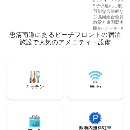
思います。申し訳ございませんが、騒が
ク教会、草原写真館
* 子供連れに最適な
しい集まり旅行を計画されている方は、
子様連れに最適、4 
可能な合法的な宿
他の専門のペンション施設の宿泊施設を
ジ協同組合会員）
おすすめします。 2階には、スンドラが3
教堂と東国歴史博物
匹の犬と一緒に住んでいるので、犬と一
堂、草原写真館、
眺め
·
ビーチ
·
Wi-F
緒に過ごしたいゲストの方には、事前に
忠清南道にあるビーチフロントの宿泊
館、東國歴史徒歩5～
お知らせいただければ、犬とのヒーリン
ヤー、メイクアッ
施設で人気のアメニティ・設備
グタイムを提供しています。 この文を読
ー、リンス、ボデ
んでいるみなさん、明るい笑顔で健康で
タオルも充実してい
幸せで貴重な時間を！ありがとうござい
配無し（子供たち
ます！
て遊べます）⛹️‍♀️ 🤸‍
ドゲームとジェンガ
介 🍽️ *無料公営
キッチン
Wi-Fi
敷地内無料駐⁠車