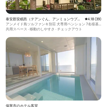
泰安郡安眠邑（テアンぐん、アンミョンウプ）
レビュー39件
4.18 (39)
のペンション
アンメイド島ソルファンキ別荘 犬専用ペンション 7名様基
準13名様 꽃지。アンメイン海岸白砂浜港 アンメイン大通り
共用スペース
·
移動のしやすさ
·
チェックアウト
2608-205
保寧市のホテル客室