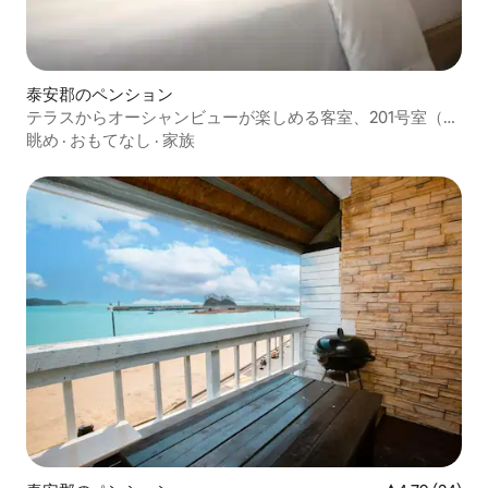
泰安郡のペンション
テラスからオーシャンビューが楽しめる客室、201号室（シ
ングルツイン）
眺め
·
おもてなし
·
家族