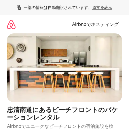
コ
一部の情報は自動翻訳されています。
原文を表示
ン
テ
ン
Airbnbでホスティング
ツ
に
ス
キ
ッ
プ
忠清南道にあるビーチフロントのバケ
ーションレンタル
Airbnbでユニークなビーチフロントの宿泊施設を検