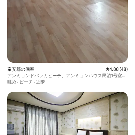
泰安郡の個室
レビュー48件
4.88 (48)
アンミョンドバッカビーチ、アンミョンハウス民泊1号室、
基本2名+4名追加可能、計6名まで。大型犬x
眺め
·
ビーチ
·
近隣