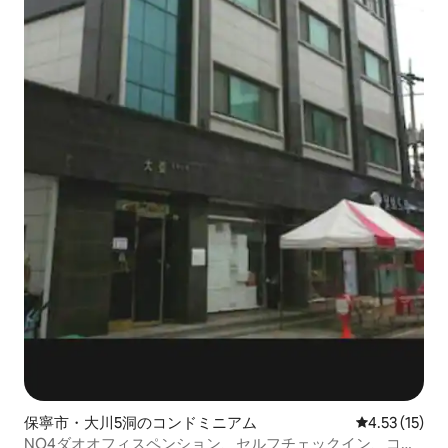
保寧市・大川5洞のコンドミニアム
レビュー15件
4.53 (15)
NO4ダオオフィスペンション、セルフチェックイン、コン