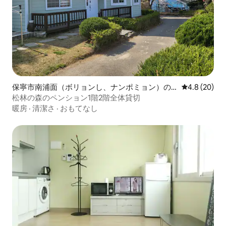
保寧市南浦面（ボリョンし、ナンポミョン）の
レビュー20
4.8 (20)
ペンション
松林の森のペンション1階2階全体貸切
暖房
·
清潔さ
·
おもてなし