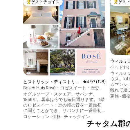
ゲストチョイス
ゲス
大好評のゲストチョイスです。
大好評の
ウィルミ
ベッド1
ス、駐車場付
ウィルミ
ウス。lo
ヒストリック・ディストリク
レビュー128件、5つ星
4.97 (128)
ムマンシ
ト ・ノースの一軒家
Bosch Huis Rosé：ロゼスイート・歴史
離れて過
的・駐車場
オグルソープ・スクエア、サバンナ、
キングサ
家族
·
価
1856年。馬車は今でも毎日通ります。 1階
わった広
のロゼスイート：馬の蹄の音を一番最初
で、木漏
に聞くことができ、サバンナに一番最初
ょう。高速
に出かけることができ、広場の最前列に
ロケーション
·
価格
·
チェックイン
用のワー
座ることができます。 車は使わないでく
チャタム郡
設備の整
ださい。片側はRiver Street、反対側は
きのタイ