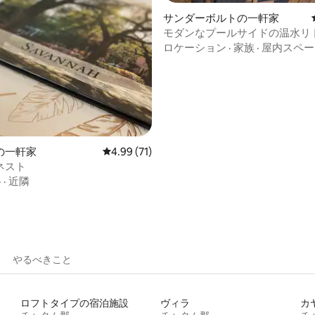
サンダーボルトの一軒家
モダンなプールサイドの温水リ
ロケーション
·
家族
·
屋内スペー
4.98つ星の平均評価
の一軒家
レビュー71件、5つ星中4.99つ星の平均評価
4.99 (71)
ネスト
格
·
近隣
やるべきこと
ロフトタイプの宿泊施設
ヴィラ
カ