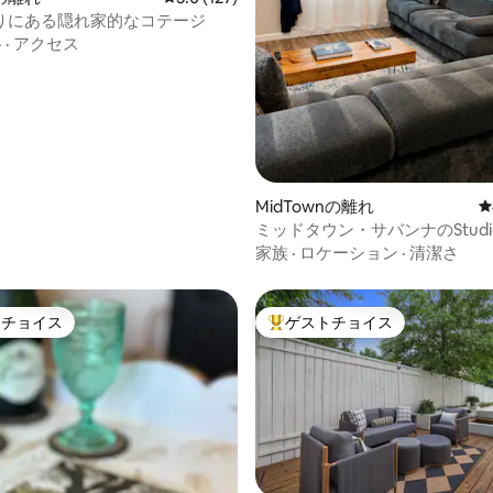
中5.0つ星の平均評価
りにある隠れ家的なコテージ
格
·
アクセス
MidTownの離れ
レ
ミッドタウン・サバンナのStudi
Cyan（新しく改装された）
家族
·
ロケーション
·
清潔さ
トチョイス
ゲストチョイス
ゲストチョイスです。
大好評のゲストチョイスです。