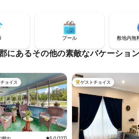
歩いてカフェやレストランを訪
とダイニングエリア、ビーチ用
ましょう。 SVR-01588
っています！専用の路上以外の
れています。 営業許可番
023656
i
プール
敷地内無料駐
郡にあるその他の素敵なバケーショ
トチョイス
ゲストチョイス
ゲストチョイスです。
大好評のゲストチョイスです。
の離れ
レビュー127件、5つ星中5.0つ星の平均評価
5.0 (127)