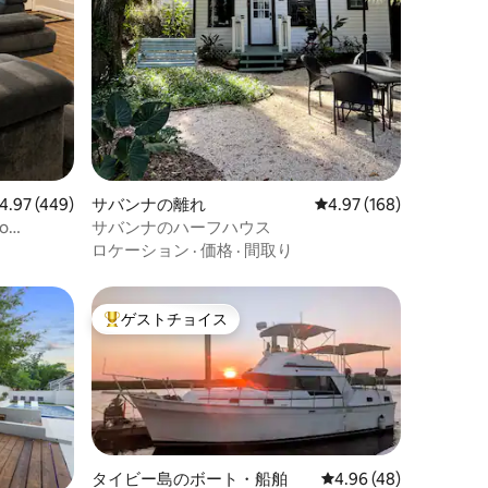
ビュー449件、5つ星中4.97つ星の平均評価
4.97 (449)
サバンナの離れ
レビュー168件、5つ星
4.97 (168)
o
サバンナのハーフハウス
ロケーション
·
価格
·
間取り
ゲストチョイス
大好評のゲストチョイスです。
タイビー島のボート・船舶
レビュー48件、5つ星
4.96 (48)