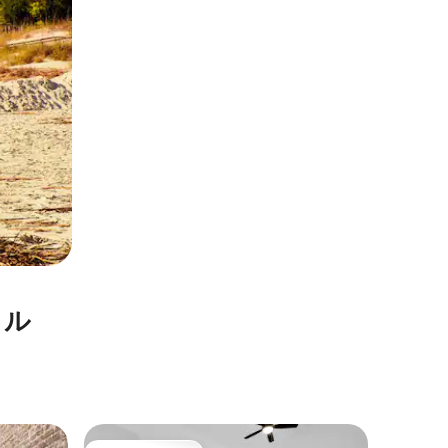
タル
サバンナ