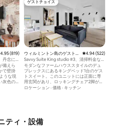
ゲストチョイス
ゲスト
ゲストチョイス
ゲスト
サバンナ
きのエレ
スキダウ
ションレ
るアート
地区を探
とり様の
ロケーシ
は、フル
たキッチ
外スペー
レビュー819件、5つ星中4.95つ星の平均評価
4.95 (819)
ウィルミントン島のゲストス
レビュー522件、5つ星
4.94 (522)
のお部屋
イート
、丹念に
Savvy Suite King studio #3、清掃料金な
策したり
し！！！
が備えら
モダンなファームハウススタイルのデュ
たり、サ
かで壁掛
プレックスにあるキングベッド1台のゲス
で大切な
ような現
トスイート。このユニットには正面に専
庭でリラ
い灰色の
用玄関があり、ロッキングチェア2脚が備
に浸かっ
ティファ
わった小さな屋根付きポーチがありま
ロケーション
·
価格
·
キッチン
建てられた
す。このリスティングには、裏から入る
別のリスティングが隣接しています。高
ンにある
いアーチ型天井のリビングエリア、アイ
のランド
ランドとバースツールのあるキッチン、
う。 雄
シャワー付きの専用バスルーム。ユニッ
ニティ・設備
グした
トの目の前に専用駐車場があります。す
の石畳を
べてのリネンと基本的な備品が提供され