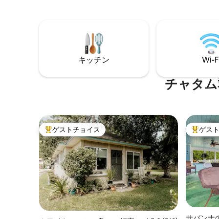
Broughton Streetのお店、その間にはミ
リビング
シュランにふさわしいレストランがあり
品が備わ
ます。 裏庭にはサウナと冷水プランジが
駐車場が含ま
あり、朝の最高の時間を過ごせます。 自
号：OTC-
分の家のように愛されています。なぜな
ら、まさに自分の家だからです。 Bosch
キッチン
Wi-F
Huisは夢から始まりました。あなたのよ
うなゲストがそれを実現してくれます。
ハートをタップするか、ホストプロフィ
チャタム
ールをご覧いただくか、ご予約くださ
い。
ゲストチョイス
ゲス
大好評のゲストチョイスです。
大好評の
サバンナ