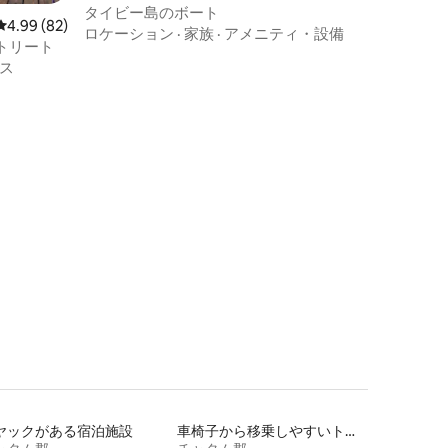
タイビー島のボート
レビュー82件、5つ星中4.99つ星の平均評価
4.99 (82)
ロケーション
·
家族
·
アメニティ・設備
トリート
ス
ヤックがある宿泊施設
車椅子から移乗しやすいトイレ付きの宿泊施設