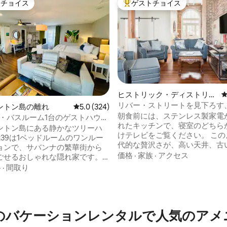
トチョイス
ゲストチョイス
ゲストチョイスです。
大好評のゲストチョイスです。
ヒストリック・ディストリク
ト ・ノースのコンドミニア
リバー・ストリートを見下ろす
ントン島の離れ
レビュー324件、5つ星中5.0つ星の平均評価
5.0 (324)
ム
修復されたフラット
朝食前には、ステンレス製家電
台・バスルーム1台のゲストハウ
れたキッチンで、寝室のどちら
き - loft39
ントン島にある静かなツリーハ
けテレビをご覧ください。 この
ft39は1ベッドルームのワンルー
中4.97つ星の平均評価
代的な贅沢さが、高い天井、古
ョンで、サバンナの繁華街から
レンガの壁、オリジナルのアー
価格
·
家族
·
アクセス
ごせるおしゃれな隠れ家です。
クトと融合した、1840年頃に
イズのベッドに贅沢な寝具が備
格
·
間取り
建物です。 ファクターズ・ウォークを歩
々としたプライベートアパート
き、この歴史地区のダウンタウ
れ日の下でのんびり過ごしまし
この建物やその他の歴史的な街
Wi-Fi、スマートテレビ2台、専
マークについて詳しく学びましょ
クスペース、バー用品を備えた
のバケーションレンタルで人気のアメ
大なサバンナ川沿いをジョギン
ったキッチン、特大シャワー付
り、下にあるリバーストリート
ル張りのバスルーム、独立した