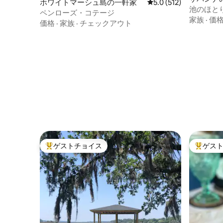
ホワイトマーシュ島の一軒家
レビュー512件、5つ星
5.0 (512)
池のほと
ペンローズ・コテージ
家族
·
価
価格
·
家族
·
チェックアウト
ゲストチョイス
ゲス
大好評のゲストチョイスです。
大好評の