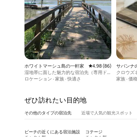
ホワイトマーシュ島の一軒家
レビュー86件、5つ星中
4.98 (86)
サバンナ
湿地帯に面した魅力的な宿泊先（専用ド
クロウズ
ックあり、大人限定）
ロケーション
·
家族
·
快適さ
家族
·
価
ぜひ訪⁠れ⁠た⁠い目⁠的⁠地
その他のタ⁠イ⁠プ⁠の宿⁠泊⁠先
近場で人気の観光スポット
ビーチの近くにある宿泊施設
コテージ