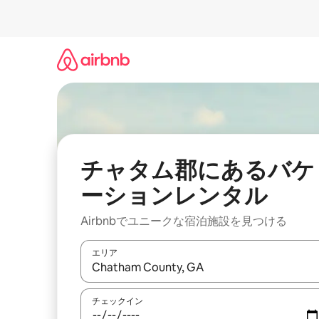
コ
ン
テ
ン
ツ
に
ス
キ
ッ
プ
チャタム郡にあるバケ
ーションレンタル
Airbnbでユニークな宿泊施設を見つける
エリア
検索結果が表示されたら、上下の矢印キーを使っ
チェックイン