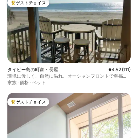
ゲストチョイス
大好評のゲストチョイスです。
タイビー島の町家・長屋
レビュー111
4.92 (111)
環境に優しく、自然に溢れ、オーシャンフロントで至福の
ひとときを
家族
·
価格
·
ペット
ゲストチョイス
大好評のゲストチョイスです。