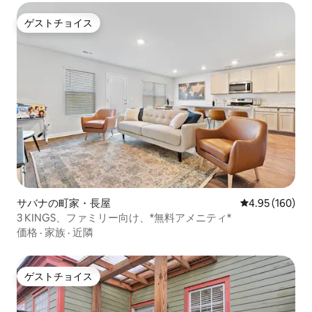
ゲストチョイス
ゲストチョイス
サバナの町家・長屋
レビュー160件
4.95 (160)
3 KINGS、ファミリー向け、*無料アメニティ*
価格
·
家族
·
近隣
ゲストチョイス
ゲストチョイス