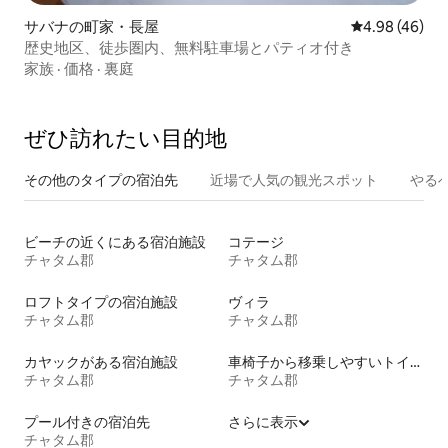
サバナの町家・長屋
レビュー46件
4.98 (46)
歴史地区、徒歩圏内、無料駐車場とパティオ付き
家族
·
価格
·
裏庭
ぜひ訪⁠れ⁠た⁠い目⁠的⁠地
その他のタ⁠イ⁠プ⁠の宿⁠泊⁠先
近場で人気の観光スポット
やる
ビーチの近くにある宿泊施設
コテージ
チャタム郡
チャタム郡
ロフトタイプの宿泊施設
ヴィラ
チャタム郡
チャタム郡
カヤックがある宿泊施設
車椅子から移乗しやすいトイレ付きの宿泊施設
チャタム郡
チャタム郡
プール付きの宿泊先
さらに表示
チャタム郡