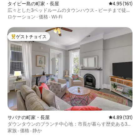
タイビー島の町家・長屋
レビュー161件
4.95 (161)
広々とした3ベッドルームのタウンハウス - ビーチまで徒歩
ですぐ
ロケーション
·
価格
·
Wi-Fi
ゲストチョイス
大好評のゲストチョイスです。
サバナの町家・長屋
レビュー131件
4.89 (131)
ダウンタウンのブランチ中心地：市長が暮らす歴史ある3寝
室の家
家族
·
価格
·
静か