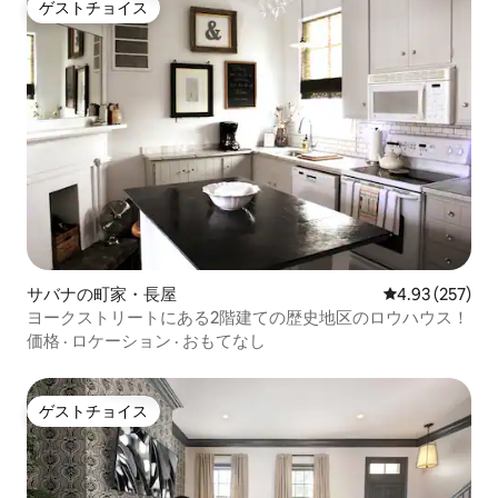
ゲストチョイス
ゲストチョイス
サバナの町家・長屋
レビュー257件
4.93 (257)
ヨークストリートにある2階建ての歴史地区のロウハウス！
価格
·
ロケーション
·
おもてなし
ゲストチョイス
ゲストチョイス