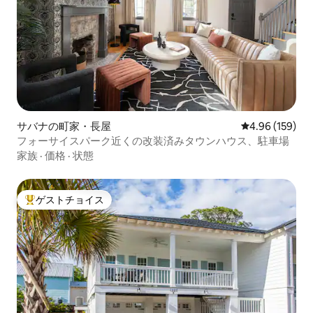
サバナの町家・長屋
レビュー159件
4.96 (159)
フォーサイスパーク近くの改装済みタウンハウス、駐車場
家族
·
価格
·
状態
ゲストチョイス
大好評のゲストチョイスです。