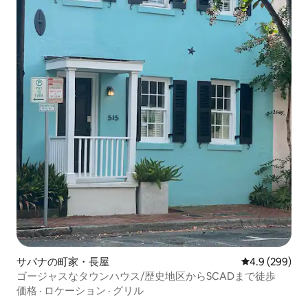
サバナの町家・長屋
レビュー299
4.9 (299)
ゴージャスなタウンハウス/歴史地区からSCADまで徒歩
価格
·
ロケーション
·
グリル