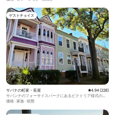
ゲストチョイス
ゲストチョイス
サバナの町家・長屋
レビュー228件
4.94 (228)
サバンナのフォーサイスパークにあるビクトリア様式のア
パート、1階
価格
·
家族
·
状態