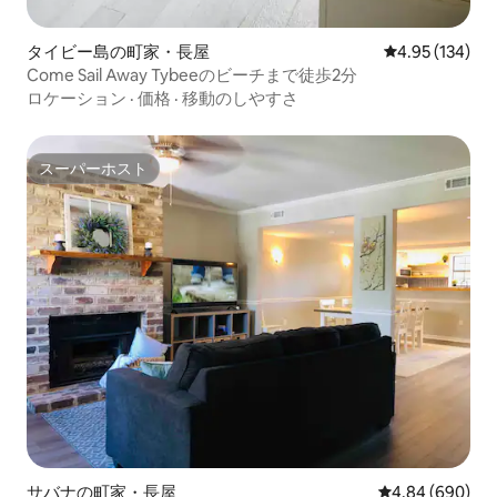
タイビー島の町家・長屋
レビュー134件
4.95 (134)
Come Sail Away Tybeeのビーチまで徒歩2分
ロケーション
·
価格
·
移動のしやすさ
スーパーホスト
スーパーホスト
サバナの町家・長屋
レビュー690件
4.84 (690)