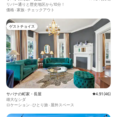
リバー通りと歴史地区から10分！
価格
·
家族
·
チェックアウト
ゲストチョイス
ゲストチョイス
サバナの町家・長屋
レビュー46件
4.91 (46)
雄大なシダ
ロケーション
·
ひとり旅
·
屋外スペース