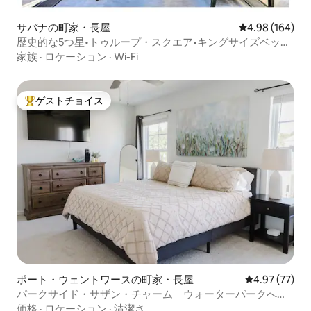
サバナの町家・長屋
レビュー164件
4.98 (164)
歴史的な5つ星•トゥループ・スクエア•キングサイズベッド
2台•駐車場2台分•中庭
家族
·
ロケーション
·
Wi-Fi
ゲストチョイス
大好評のゲストチョイスです。
ポート・ウェントワースの町家・長屋
レビュー77件
4.97 (77)
パークサイド・サザン・チャーム｜ウォーターパークへの
無料アクセス
価格
·
ロケーション
·
清潔さ