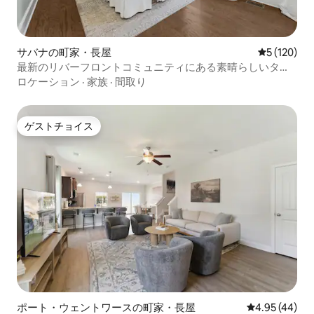
サバナの町家・長屋
レビュー12
5 (120)
最新のリバーフロントコミュニティにある素晴らしいタウ
ンハウス！
ロケーション
·
家族
·
間取り
ゲストチョイス
ゲストチョイス
ポート・ウェントワースの町家・長屋
レビュー44件
4.95 (44)