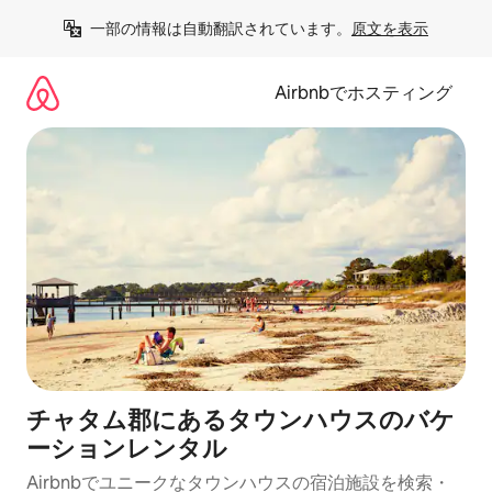
コ
一部の情報は自動翻訳されています。
原文を表示
ン
テ
ン
Airbnbでホスティング
ツ
に
ス
キ
ッ
プ
チャタム郡にあるタウンハウスのバケ
ーションレンタル
Airbnbでユニークなタウンハウスの宿泊施設を検索・