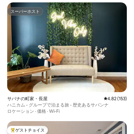
スーパーホスト
スーパーホスト
サバナの町家・長屋
レビュー153件
4.82 (153)
ハニカム - グループで泊まる旅 - 歴史あるサバンナ
ロケーション
·
価格
·
Wi-Fi
ゲストチョイス
大好評のゲストチョイスです。