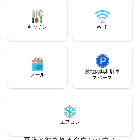
ヴィラでのご滞在は、快適さとエレガン
ートなスクリーン
スの完璧な融合をお約束し、自宅のよう
ださい。 サバン
な忘れられない宿泊先となります！ SVR
パークからわずか
# 02571
ます。
キッチン
Wi-Fi
敷地内無料駐⁠車
プール
ス⁠ペ⁠ー⁠ス
エアコン
家族と泊まれるタウンハウス