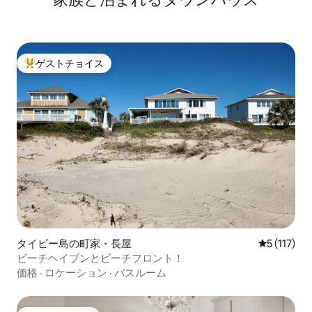
ゲストチョイス
大好評のゲストチョイスです。
タイビー島の町家・長屋
レビュー1
5 (117)
ビーチヘイブンとビーチフロント！
価格
·
ロケーション
·
バスルーム