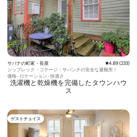
サバナの町家・長屋
レビュー233件
4.89 (233)
シップレック・コテージ：サバンナの安全な避難所！
価格
·
ロケーション
·
快適さ
洗濯機と乾燥機を完備したタウンハウ
ス
ゲストチョイス
ゲストチョイス