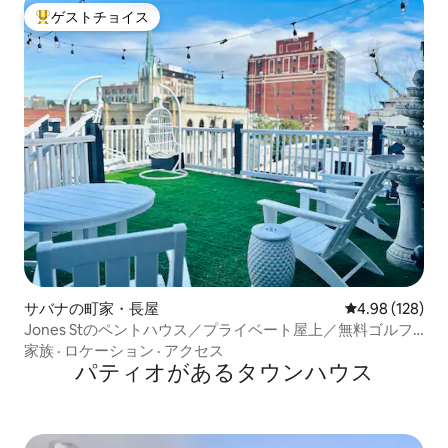
ゲストチョイス
大好評のゲストチョイスです。
サバナの町家・長屋
レビュー128件
4.98 (128)
Jones Stのペントハウス／プライベート屋上／無料ゴルフ
カート
家族
·
ロケーション
·
アクセス
パティオがあるタウンハウス