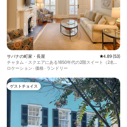
サバナの町家・長屋
レビュー53件
4.89 (53)
チャタム・スクエアにある1850年代の2階スイート（2名様
用）！
ロケーション
·
価格
·
ランドリー
ゲストチョイス
ゲストチョイス