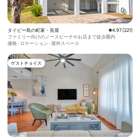
タイビー島の町家・長屋
レビュー221件
4.97 (221)
ファミリー向けのノースビーチやお店まで徒歩圏内
価格
·
ロケーション
·
屋外スペース
ゲストチョイス
ゲストチョイス