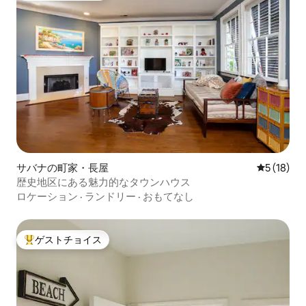
サバナの町家・長屋
レビュー1
5 (18)
歴史地区にある魅力的なタウンハウス
ロケーション
·
ランドリー
·
おもてなし
ゲストチョイス
大好評のゲストチョイスです。