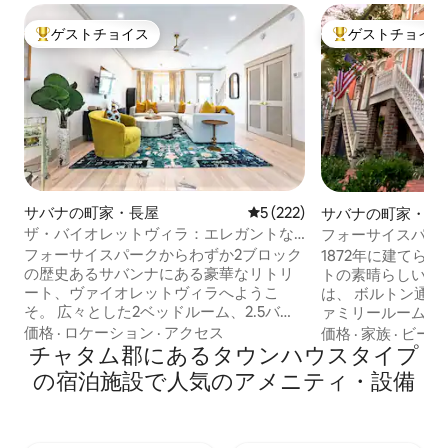
ゲストチョイス
ゲストチョイス
大好評のゲストチョイスです。
大好評のゲストチ
サバナの町家・長屋
レビュー222件、5つ星中5
5 (222)
サバナの町家・長
ザ・バイオレットヴィラ：エレガントな
フォーサイスパー
サバンナのタウンハウス
ーデンアパートメ
フォーサイスパークからわずか2ブロック
1872年に建てら
の歴史あるサバンナにある豪華なリトリ
トの素晴らしいガ
ート、ヴァイオレットヴィラへようこ
は、 ボルトン通
そ。 広々とした2ベッドルーム、2.5バス
ァミリールーム、
ルームのタウンハウスには、シェフ仕様
スルーム、フルサ
価格
·
ロケーション
·
アクセス
価格
·
家族
·
ビーチ
のキッチン、専用駐車スペース、ゴージ
チャタム郡にあるタウンハウスタイプ
ます。 この歴史
ャスなオープンリビング＆ダイニングス
したレンガの壁、
の宿泊施設で人気のアメニティ・設備
ペースが備わっています。 街の魅力的な
床、ゴージャスな
通りを探索した長い1日の終わりに、細心
に改装された、フ
の注意を払ってデザインされたインテリ
た美しい庭園、ま
アをお楽しみください。 ヴァイオレット
の「ポーチ」を、