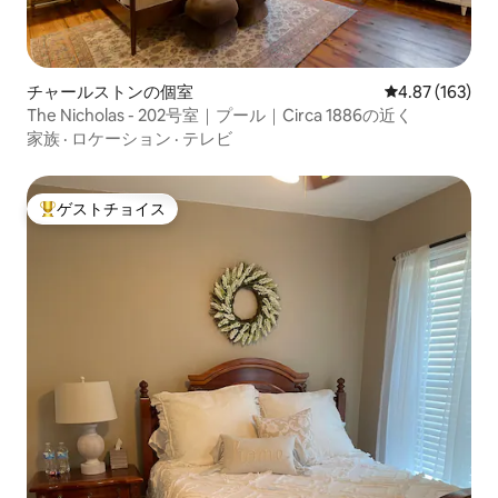
チャールストンの個室
レビュー163件
4.87 (163)
The Nicholas - 202号室｜プール｜Circa 1886の近く
家族
·
ロケーション
·
テレビ
ゲストチョイス
大好評のゲストチョイスです。