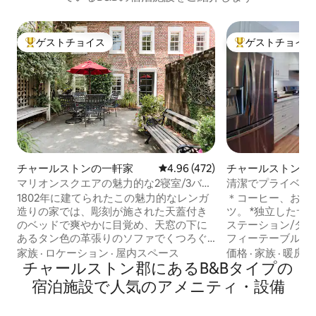
ゲストチョイス
ゲストチョイス
大好評のゲストチョイスです。
大好評のゲストチ
チャールストンの
チャールストンの一軒家
レビュー472件、5つ星中4.96
4.96 (472)
清潔でプライベー
マリオンスクエアの魅力的な2寝室/3バス
ッドと専用バスル
ルームのコテージ
＊コーヒー、お茶
1802年に建てられたこの魅力的なレンガ
ツ。 *独立したサ
造りの家では、彫刻が施された天蓋付き
ステーション/ダ
のベッドで爽やかに目覚め、天窓の下に
フィーテーブル）
あるタン色の革張りのソファでくつろぐ
Wi-Fi ＊無料の
ことができます。 朝はゆったりと朝食
価格
·
家族
·
暖房
家族
·
ロケーション
·
屋内スペース
水が入っています。
を、午後は照明の灯りが美しい中庭でカ
チャールストン郡にあるB&Bタイプの
けテレビ ＊簡単
クテルを楽しみましょう。
宿泊施設で人気のアメニティ・設備
チャイルドゲート 
#BL005522012017 お子様連れにはおすす
ル、日焼け止め、
めしません。 この家は2017年に全面改装