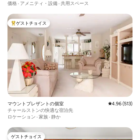
価格
·
アメニティ・設備
·
共用スペース
ゲストチョイス
大好評のゲストチョイスです。
マウントプレザントの個室
レビュー513件
4.96 (513)
チャールストンの快適な宿泊先
ロケーション
·
家族
·
静か
ゲストチョイス
ゲストチョイス