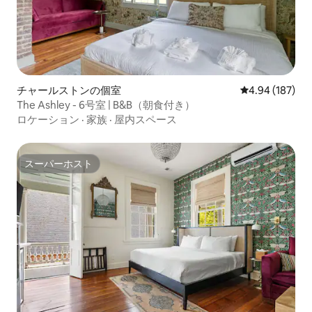
チャールストンの個室
レビュー187件
4.94 (187)
The Ashley - 6号室 | B&B（朝食付き）
ロケーション
·
家族
·
屋内スペース
スーパーホスト
スーパーホスト