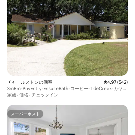
チャールストンの個室
レビュー542件
4.97 (542)
SmRm-PrivEntry-EnsuiteBath-コーヒー-TideCreek-カヤッ
ク
家族
·
価格
·
チェックイン
スーパーホスト
スーパーホスト