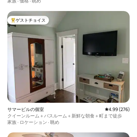
家族
·
価格
·
眺め
ゲストチョイス
大好評のゲストチョイスです。
サマービルの個室
レビュー276件
4.99 (276)
クイーンルーム＋バスルーム＋新鮮な朝食＋町まで徒歩
家族
·
ロケーション
·
眺め