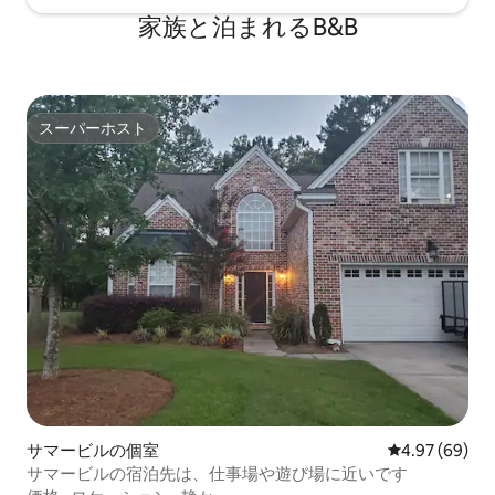
グセンターであるキングストリートから
家族と泊まれるB&B
約300フィートのところにあります。 宿
泊施設はキングストリートとカルフーン
ストリートの交差点の近くにあります。
マリオンスクエア、ガイヤードセンタ
ー、その他のアクティビティに簡単にア
スーパーホスト
スーパーホスト
クセスできます。 この場所は繁華街の中
心部にあり、お店やレストランへは徒歩
で行くことができます。 ダッシュは、チ
ャールストン市の歴史的な半島地域の無
料シャトルサービスです。 トロリーの停
留所の1つは1/2ブロック先にあります。
サマービルの個室
レビュー69件
4.97 (69)
サマービルの宿泊先は、仕事場や遊び場に近いです