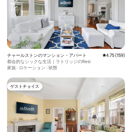
チャールストンのマンション・アパート
レビュー159件
4.75 (159)
都会的なシックな生活｜ラトリッジのResi
家族
·
ロケーション
·
状態
ゲストチョイス
ゲストチョイス