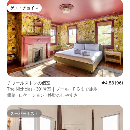
ゲストチョイス
ゲストチョイス
チャールストンの個室
レビュー96件
4.88 (96)
The Nicholas - 301号室｜プール｜FIGまで徒歩
価格
·
ロケーション
·
移動のしやすさ
スーパーホスト
スーパーホスト