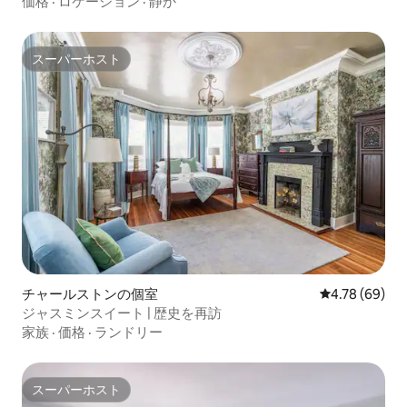
価格
·
ロケーション
·
静か
スーパーホスト
スーパーホスト
チャールストンの個室
レビュー69件
4.78 (69)
ジャスミンスイート | 歴史を再訪
家族
·
価格
·
ランドリー
スーパーホスト
スーパーホスト