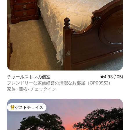
チャールストンの個室
レビュー105件
4.93 (105)
フレンドリーな家族経営の清潔なお部屋（OP00952）
家族
·
価格
·
チェックイン
ゲストチョイス
大好評のゲストチョイスです。