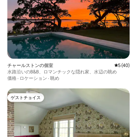
チャールストンの個室
レビュー4
5 (40)
水路沿いのB&B、ロマンチックな隠れ家、水辺の眺め
価格
·
ロケーション
·
眺め
ゲストチョイス
ゲストチョイス