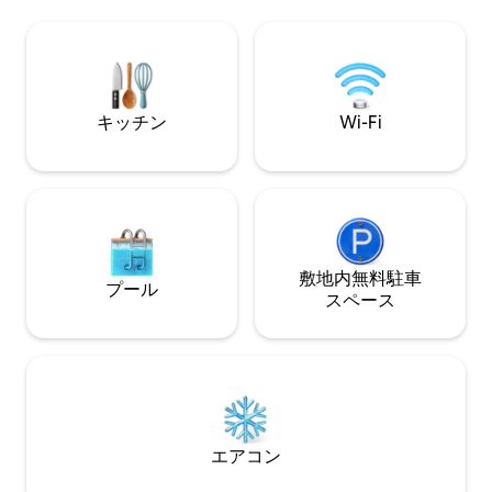
ご利用いただけま
されました。 この魅力的なコテージには
ースであり、介助
6人分の寝室があります。 1階のリビング
は、ここに住む2
ルームにはクイーンサイズのソファベッ
が発生する可能性
ドが1台、リビングルームの隣にはフルバ
危険を生じさせる
スルームがあります。 2階には寝室が2部
明書番号OP2025 -
屋あり、それぞれ専用バスルームがあ
キッチン
Wi-Fi
り、1部屋にはキングベッド1台、もう1部
屋にはクイーンベッド1台があります。 寝
室と居間には新しい薄型テレビがありま
す。 全体にハードウッドのフローリング
とタイル張り。 キッチンには新しいステ
ンレス製家電と花崗岩のカウンタートッ
プがあります。 リネンはエジプト綿で、
タオルはフラシ天です！ ゲストコテージ
敷地内無料駐⁠車
プール
は非常に快適で清潔です！ 照明がついた
ス⁠ペ⁠ー⁠ス
景観の良い専用中庭には、テーブルと椅
子、チャールストンベンチがあります。
ゲストは家全体と、テーブルと椅子が備
わった、造園され照明のある専用中庭を
利用できます。 敷地内に駐車場2台分あり
ます。 私は敷地内に住んでいませんが、
必要な場合は対応いたします。 宿泊施設
エアコン
は、チャールストンのダウンタウン中心
部にある主要なショッピングとダイニン