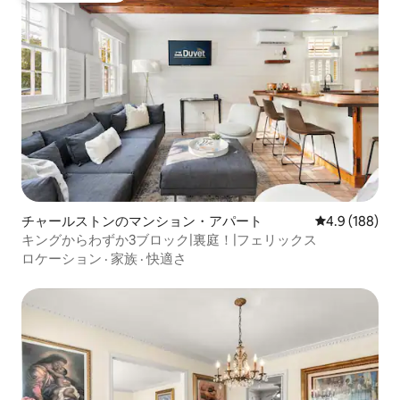
チャールストンのマンション・アパート
レビュー188
4.9 (188)
キングからわずか3ブロック|裏庭！|フェリックス
ロケーション
·
家族
·
快適さ