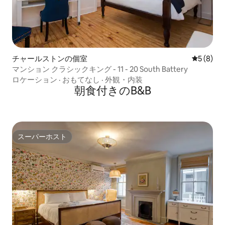
チャールストンの個室
レビュー
5 (8)
マンション クラシックキング - 11 - 20 South Battery
ロケーション
·
おもてなし
·
外観・内装
朝食付きのB&B
スーパーホスト
スーパーホスト