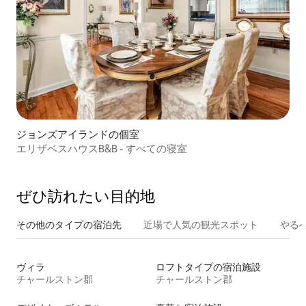
ジョンズアイランドの個室
エリザベスハウスB&B - すべての寝室
ぜひ訪⁠れ⁠た⁠い目⁠的⁠地
その他のタ⁠イ⁠プ⁠の宿⁠泊⁠先
近場で人気の観光スポット
やる
ヴィラ
ロフトタイプの宿泊施設
チャールストン郡
チャールストン郡