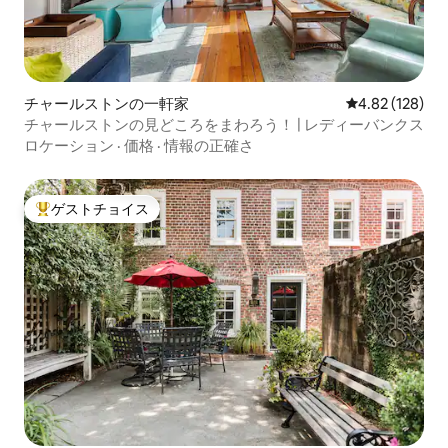
チャールストンの一軒家
レビュー128件
4.82 (128)
チャールストンの見どころをまわろう！ | レディーバンクス
ロケーション
·
価格
·
情報の正確さ
ゲストチョイス
大好評のゲストチョイスです。