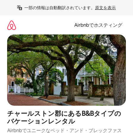
コ
一部の情報は自動翻訳されています。
原文を表示
ン
テ
ン
Airbnbでホスティング
ツ
に
ス
キ
ッ
プ
チャールストン郡にあるB&Bタイプの
バケーションレンタル
Airbnbでユニークなベッド・アンド・ブレックファス