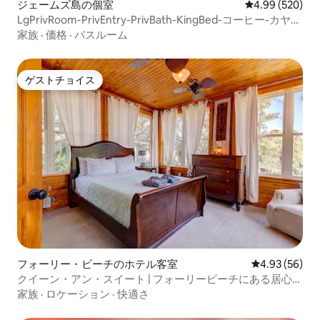
ジェームズ島の個室
レビュー520件
4.99 (520)
LgPrivRoom-PrivEntry-PrivBath-KingBed-コーヒー-カヤッ
ク
家族
·
価格
·
バスルーム
ゲストチョイス
ゲストチョイス
フォーリー・ビーチのホテル客室
レビュー56件
4.93 (56)
クイーン・アン・スイート | フォーリービーチにある居心地
の良いツリーハウス風の宿泊先
家族
·
ロケーション
·
快適さ