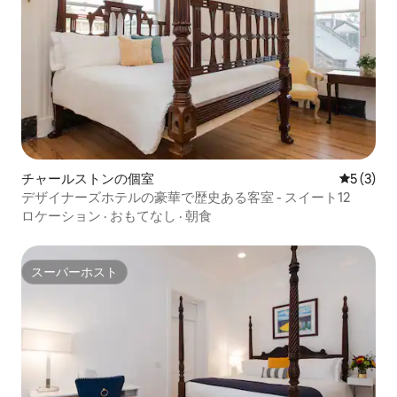
チャールストンの個室
レビュー
5 (3)
デザイナーズホテルの豪華で歴史ある客室 - スイート12
ロケーション
·
おもてなし
·
朝食
スーパーホスト
スーパーホスト