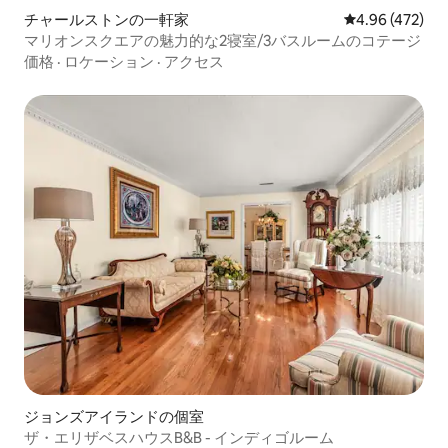
チャールストンの一軒家
レビュー472件
4.96 (472)
マリオンスクエアの魅力的な2寝室/3バスルームのコテージ
価格
·
ロケーション
·
アクセス
ジョンズアイランドの個室
ザ・エリザベスハウスB&B - インディゴルーム