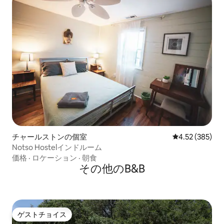
チャールストンの個室
レビュー385件
4.52 (385)
Notso Hostelインドルーム
価格
·
ロケーション
·
朝食
その他のB&B
ゲストチョイス
ゲストチョイス