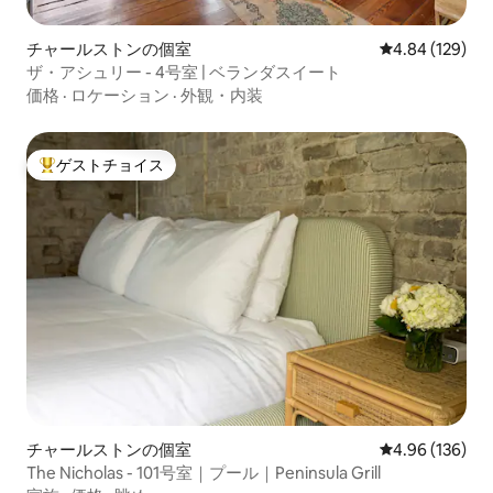
チャールストンの個室
レビュー129件
4.84 (129)
ザ・アシュリー - 4号室 | ベランダスイート
価格
·
ロケーション
·
外観・内装
ゲストチョイス
大好評のゲストチョイスです。
チャールストンの個室
レビュー136件
4.96 (136)
The Nicholas - 101号室｜プール｜Peninsula Grill