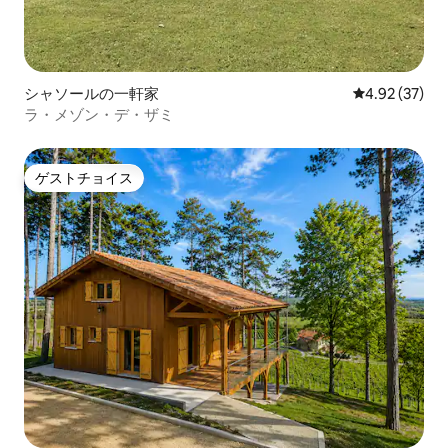
シャソールの一軒家
レビュー37件
4.92 (37)
ラ・メゾン・デ・ザミ
ゲストチョイス
ゲストチョイス