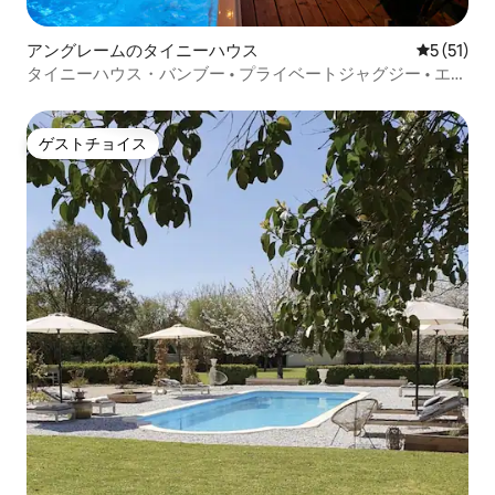
アングレームのタイニーハウス
レビュー5
5 (51)
タイニーハウス・バンブー • プライベートジャグジー • エア
コン • 静か
ゲストチョイス
ゲストチョイス