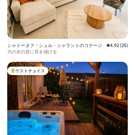
シャトーヌフ・シュル・シャラントのコテージ
レビュー25件
4.92 (25)
川の水の音に耳を傾ける
ゲストチョイス
大好評のゲストチョイスです。