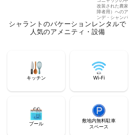
コニャックの中心
ょう🍹。 最後に、心地よいお部屋でぐっ
改装された農家。
すり眠りにつきましょう 🛌 オプションは
障者用）へのアクセ
リクエストに応じてご利用いただけま
ンデ・シャンパー
す。
シャラントのバケーションレンタルで
するシェは、家族
いサービスを提供
人気のアメニティ・設備
境を提供します。 薪ストーブ（木材はお
好きなだけ）を備
グルーム。 4つの
リアフリーアクセ
庭。夏は涼しい！
セス。 高速インタ
自転車が敷地内で
供1台）。
キッチン
Wi-Fi
敷地内無料駐⁠車
プール
ス⁠ペ⁠ー⁠ス