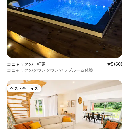
コニャックの一軒家
レビュー6
5 (60)
コニャックのダウンタウンでラブルーム体験
ゲストチョイス
ゲストチョイス