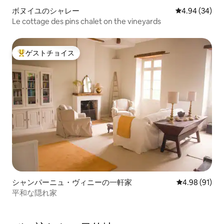
ボヌイユのシャレー
レビュー34件
4.94 (34)
Le cottage des pins chalet on the vineyards
ゲストチョイス
大好評のゲストチョイスです。
シャンパーニュ・ヴィニーの一軒家
レビュー91件
4.98 (91)
平和な隠れ家