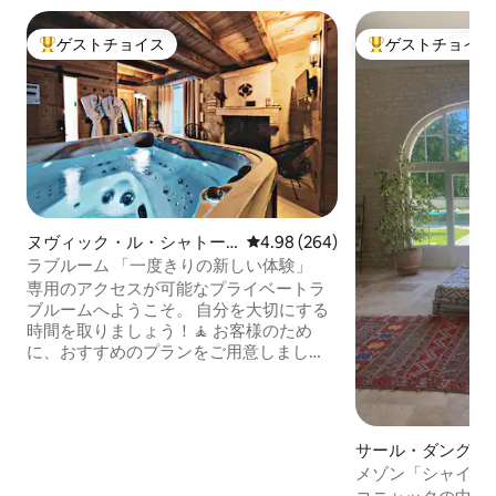
ゲストチョイス
ゲストチョイス
大好評のゲストチョイスです。
大好評のゲストチ
ヌヴィック・ル・シャトー
レビュー264件、5つ星中4.98
4.98 (264)
の離れ
ラブルーム 「一度きりの新しい体験」
専用のアクセスが可能なプライベートラ
ブルームへようこそ。 自分を大切にする
時間を取りましょう！🧘 お客様のため
に、おすすめのプランをご用意しまし
た。 まずは、ダブルシャワー付きのバス
ルームをお楽しみください。🚿その後、5
人掛けジャグジー（🫧 92ジェット）でく
つろぎましょう。 その後、赤外線サウナ
サール・ダングル
で体を浄化🏜️し、さわやかなシャワーを
メゾン「シャイ・
浴びます❄️。専用テラスで水分補給しまし