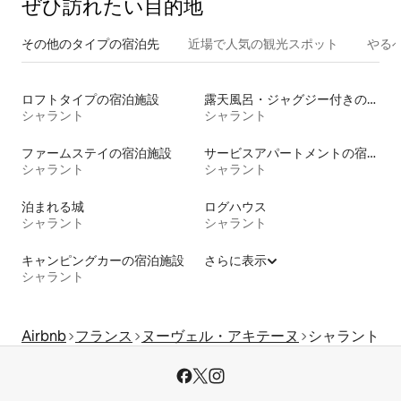
ぜひ訪⁠れ⁠た⁠い目⁠的⁠地
その他のタ⁠イ⁠プ⁠の宿⁠泊⁠先
近場で人気の観光スポット
やる
ロフトタイプの宿泊施設
露天風呂・ジャグジー付きの宿泊施設
シャラント
シャラント
ファームステイの宿泊施設
サービスアパートメントの宿泊施設
シャラント
シャラント
泊まれる城
ログハウス
シャラント
シャラント
キャンピングカーの宿泊施設
さらに表示
シャラント
Airbnb
フランス
ヌーヴェル・アキテーヌ
シャラント