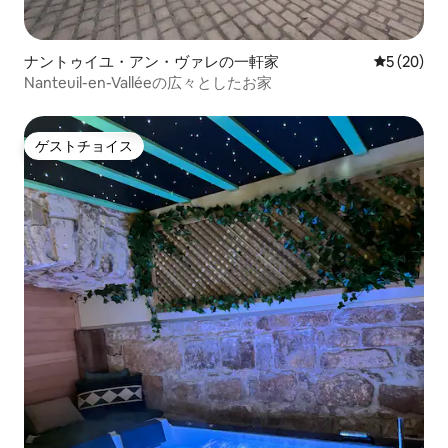
ナントゥイユ・アン・ヴァレの一軒家
レビュー2
5 (20)
Nanteuil-en-Valléeの広々としたお家
ゲストチョイス
ゲストチョイス