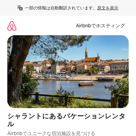
コ
一部の情報は自動翻訳されています。
原文を表示
ン
テ
ン
Airbnbでホスティング
ツ
に
ス
キ
ッ
プ
シャラントにあるバケーションレンタ
ル
Airbnbでユニークな宿泊施設を見つける