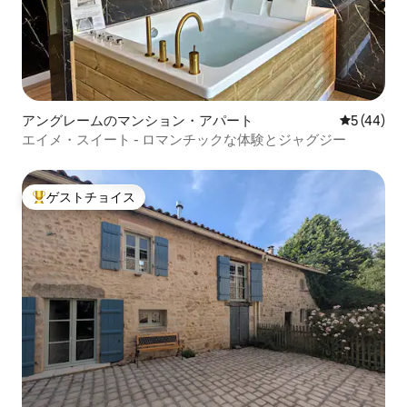
アングレームのマンション・アパート
レビュー4
5 (44)
エイメ・スイート - ロマンチックな体験とジャグジー
ゲストチョイス
大好評のゲストチョイスです。