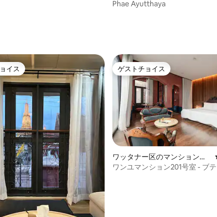
スボート
Phae Ayutthaya
ョイス
ゲストチョイス
ョイス
ゲストチョイス
つ星中5つ星の平均評価
ワッタナー区のマンション・
アパート
ワンユマンション201号室 - ブ
ンション@エッカマイ