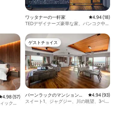
ワッタナーの一軒家
レビュー18件、5つ星
4.94 (18)
TEDデザイナーズ豪華な家、バンコク中心
部
ゲストチョイス
ゲストチョイス
バーンラックのマンション・
レビュー93件、5つ星
4.94 (93)
レビュー57件、5つ星中4.98つ星の平均評価
4.98 (57)
アパート
スイート1、ジャグジー、川の眺望、3ベッ
ティックマ
ドルーム、49階／無料朝食*