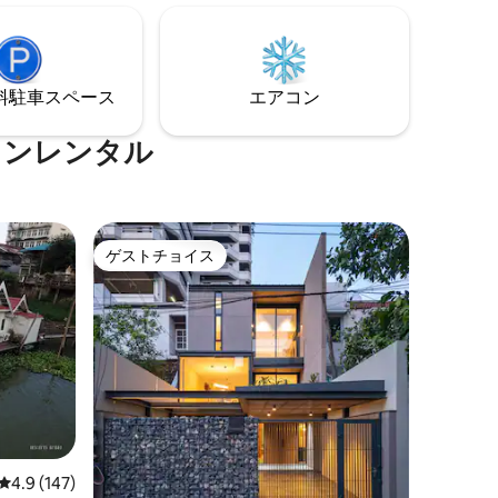
に暮らし
屋にあります（空室状況により異なりま
す）
⁠車ス⁠ペ⁠ー⁠ス
エアコン
ョンレンタル
ゲストチョイス
ゲストチョイス
レビュー147件、5つ星中4.9つ星の平均評価
4.9 (147)