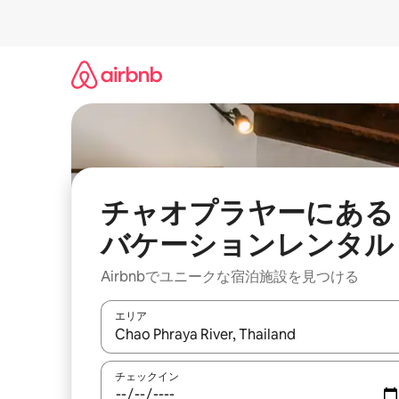
コ
ン
テ
ン
ツ
に
ス
キ
ッ
プ
チャオプラヤーにある
バケーションレンタル
Airbnbでユニークな宿泊施設を見つける
エリア
検索結果が表示されたら、上下の矢印キーを使っ
チェックイン