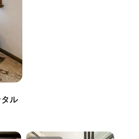
ンタル
バンコク