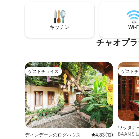
escape in historic Phra Nakhon District.
3名様を
ご予約時
室にはベ
います。
キッチン
Wi-F
合は、ご
ご入力い
知らせく
チャオプラ
にお部屋
意を手配
泊施設全
ンター、
の使用料
ゲストチョイス
ゲストチ
ゲストチョイス
ゲストチ
ワッタナ
BAAN S
ディンデーンのログハウス
レビュー12件、5つ星中
4.83 (12)