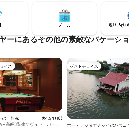
市街の中心部で地元の人のよう
快適に収容できます。（ヒント：
ましょう。
の宿泊人数が1～2名様の場合、寝
ッド1台のみが標準で用意されて
ソファベッドの追加が必要な場
i
プール
敷地内無料駐
予約時に宿泊人数を3名様として
ただき、ご予約後、当方までお
ださい。当方でチェックイン前
ヤーにあるその他の素敵なバケーシ
のスタッフにソファベッドの用
いたします） 予約料金には、宿
体の使用料金、フィットネスセ
プール、共有オフィススペース
金が含まれます。
ョイス
ゲストチョイス
ョイス
ゲストチョイス
ーの一軒家
レビュー18件、5つ星中4.94つ星の平均評価
4.94 (18)
ILA - 高級3階建てヴィラ、バー／
4.83つ星の平均評価
ホー・ラッタナチャイのハウ