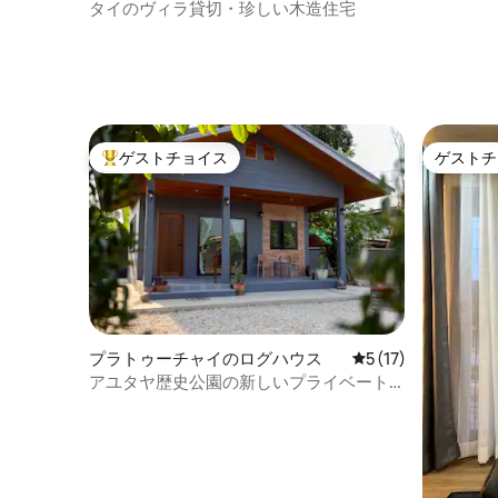
ラウンジ
タイのヴィラ貸切・珍しい木造住宅
ゲストチョイス
ゲストチ
大好評のゲストチョイスです。
ゲストチ
プラトゥーチャイのログハウス
レビュー17件、5
5 (17)
アユタヤ歴史公園の新しいプライベート
コテージ