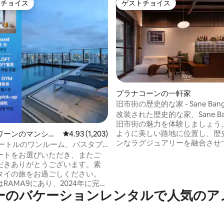
トチョイス
ゲストチョイス
ゲストチョイスです。
ゲストチョイス
4.89つ星の平均評価
プラナコーンの一軒家
旧市街の歴史的な家 - Sane Bangk
改装された歴史的な家、Sane Ba
旧市街の魅力を体験しましょう
ように美しい路地に位置し、歴
ワーンのマンショ
レビュー1,203件、5つ星中4.93つ星の平均評価
4.93 (1,203)
ンなラグジュアリーを融合させ
ート
メートルのワンルーム、バスタブ
す。 当宿泊施設に滞在すべき理由 -最高の
ー付きLOFT-D4/3人宿泊可能/
ートをお選びいただき、またご
ロケーション：MRT Samyotから
/ RCA近く/夜市近く/トンロー
だきありがとうございます。素
公園から50 m。人気の観光ス
タイの旅をお過ごしください。
徒歩で行けます！ - モダンな快
RAMA9にあり、2024年に完成
Wi-Fi、43インチのスマートテ
ーのバケーションレンタルで人気のア
トアパートメントです。お部屋
キッチンをご利用いただけます。 
約40平方メートルで、寝室1室、
な利便性：専用の洗濯機とフル
ルーム兼ダイニングルーム1室、
キットをご用意しています。 バンコク旧
1室、バスルーム1室があり、大人