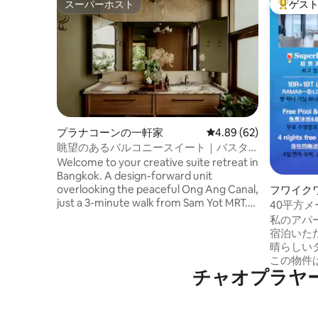
スーパーホスト
ゲス
スーパーホスト
大好評の
プラナコーンの一軒家
レビュー62件、5つ星中
4.89 (62)
眺望のあるバルコニースイート｜バスタ
ブ付｜ヤワラート
Welcome to your creative suite retreat in
Bangkok. A design-forward unit
overlooking the peaceful Ong Ang Canal,
フワイク
just a 3-minute walk from Sam Yot MRT.
ン・アパ
40平方
This curated space blends vintage charm
とバルコニ
私のアパ
with minimalist design - all within a
屋上プール
宿泊いた
building converted from a 50-year-old
近く
晴らしい
machinery warehouse. Created by our
この物件は
architect family, Poco House Bangkok
チャオプラヤ
したロフ
sits above our local-loved café, Piccolo
の広さは
Vicolo. Renovated with warm wood,
リビング
concrete, and greenery, it’s a calm
キッチン