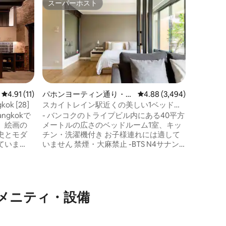
スーパーホスト
ゲスト
スーパーホスト
ゲスト
アンティ
シット運河
ラウンプ
うこそ。
クコロニ
的な家で
プラヤ川
和で、食
ミュニテ
遠くなく
レビュー11件、5つ星中4.91つ星の平均評価
4.91 (11)
パホンヨーティン通り・パ
レビュー3,494件、5つ星
4.88 (3,494)
タラッド
ヤータイのマンション・ア
ok [28]
スカイトレイン駅近くの美しい1ベッドル
とした生
パート
ーム
ngkokで
- バンコクのトライプビル内にある40平方
ことがで
。絵画の
メートルの広さのベッドルーム1室、キッ
いるので
史とモダ
チン・洗濯機付き お子様連れには適して
部に簡単
ていま
いません 禁煙・大麻禁止 -BTS N4サナン
験があな
パオ駅3番出口の近く（徒歩7分） ソファ
350 m、
ー付きのリビングルーム、シャワー、ヘ
ポットまで
アドライヤー、洗面用具、タオルを備え
適さ：高速
た専用バスルーム エアコン、Wi-Fi、テレ
レビ、フル
ビ、貸金庫 無料荷物預かり/24時間セキュ
メニティ・設備
- 総合的
リティ 簡単なチェックインとチェックア
バニティ
ウト、無料駐車場 プール＆フィットネス *
アパートは2 ～4階、角部屋または中央部