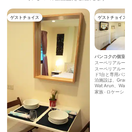
ゲストチョイス
ゲストチョイス
ゲストチョイス
ゲストチョイス
バンコクの個室
スーペリアルーム
スーペリアルーム
ド1台と専用バスル
泊施設は、Grand P
Wat Arun、Wat Tr
Golden Buddha、W
家族
·
ロケーショ
Swing、National 
Palace、Damnoen 
Market、Khao 
す。 伝統、快適
っと気に入ってい
や一人旅におすす