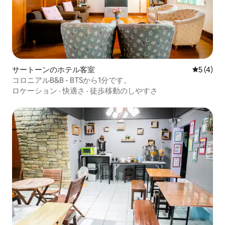
サートーンのホテル客室
レビュー
5 (4)
コロニアルB&B - BTSから1分です。
ロケーション
·
快適さ
·
徒歩移動のしやすさ