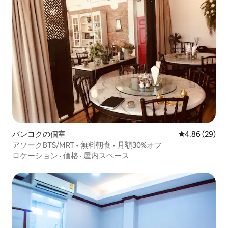
バンコクの個室
レビュー29件
4.86 (29)
アソークBTS/MRT • 無料朝食 • 月額30%オフ
ロケーション
·
価格
·
屋内スペース