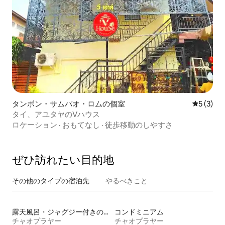
タンボン・サムパオ・ロムの個室
レビュー
5 (3)
タイ、アユタヤのVハウス
ロケーション
·
おもてなし
·
徒歩移動のしやすさ
ぜひ訪⁠れ⁠た⁠い目⁠的⁠地
その他のタ⁠イ⁠プ⁠の宿⁠泊⁠先
やるべきこと
露天風呂・ジャグジー付きの宿泊施設
コンドミニアム
チャオプラヤー
チャオプラヤー