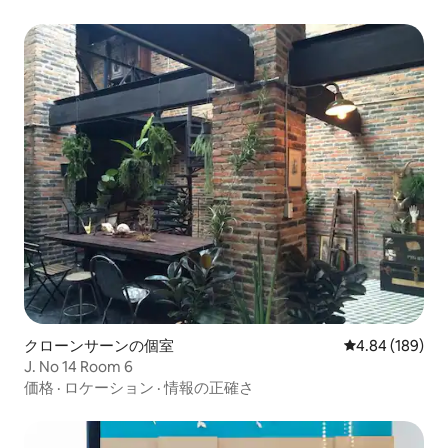
クローンサーンの個室
レビュー189件
4.84 (189)
J. No 14 Room 6
価格
·
ロケーション
·
情報の正確さ