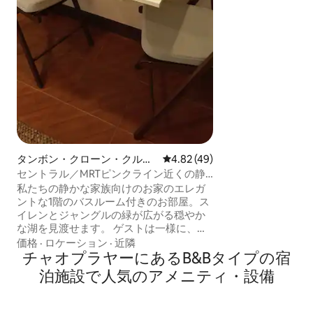
タンボン・クローン・クルア
レビュー49件、5つ星中4.82
4.82 (49)
の個室
セントラル／MRTピンクライン近くの静
かなゲスト専用スイート
私たちの静かな家族向けのお家のエレガ
ントな1階のバスルーム付きのお部屋。ス
イレンとジャングルの緑が広がる穏やか
な湖を見渡せます。 ゲストは一様に、ベ
ッドは今までで一番柔らかいと表現して
価格
·
ロケーション
·
近隣
います。遮光カーテン、レインシャワー
チャオプラヤーにあるB&Bタイプの宿
付きの専用バスルーム、強力なWi-Fi、ユ
泊施設で人気のアメニティ・設備
ニバーサルソケット、USBポート、ダイ
ニング／ワークエリア、お茶／コーヒー
メーカー、ミニ冷蔵庫が備わっていま