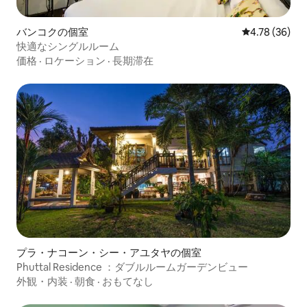
バンコクの個室
レビュー36件
4.78 (36)
快適なシングルルーム
価格
·
ロケーション
·
長期滞在
プラ・ナコーン・シー・アユタヤの個室
Phuttal Residence ：ダブルルームガーデンビュー
外観・内装
·
朝食
·
おもてなし