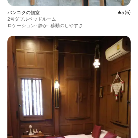
バンコクの個室
レビュー
5 (6)
2号ダブルベッドルーム
ロケーション
·
静か
·
移動のしやすさ