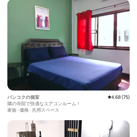
バンコクの個室
レビュー75件
4.68 (75)
隣の寺院で快適なエアコンルーム！
家族
·
価格
·
共用スペース