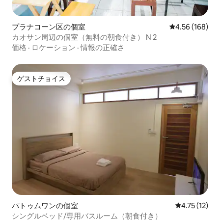
プラナコーン区の個室
レビュー168件
4.56 (168)
カオサン周辺の個室（無料の朝食付き） N 2
価格
·
ロケーション
·
情報の正確さ
ゲストチョイス
ゲストチョイス
パトゥムワンの個室
レビュー12件
4.75 (12)
シングルベッド/専用バスルーム（朝食付き）