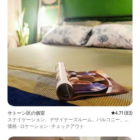
サトーン区の個室
レビュー83件
4.71 (83)
ステイケーション、デザイナーズルーム、バルコニー、
BTS、セントルイス
価格
·
ロケーション
·
チェックアウト