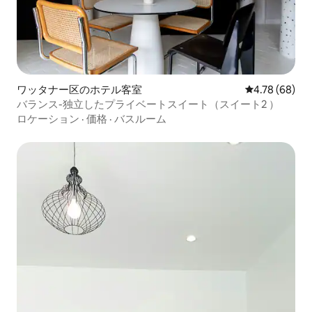
ワッタナー区のホテル客室
レビュー68件
4.78 (68)
バランス-独立したプライベートスイート（スイート2 ）
ロケーション
·
価格
·
バスルーム