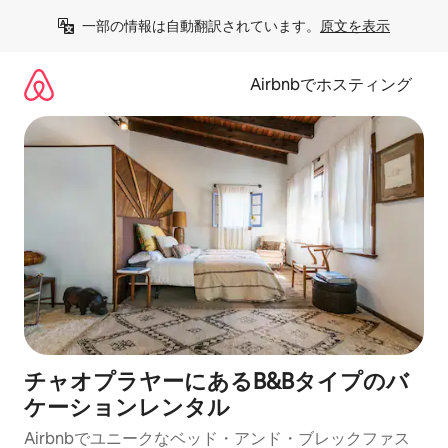
コ
一部の情報は自動翻訳されています。
原文を表示
ン
テ
ン
Airbnbでホスティング
ツ
に
ス
キ
ッ
プ
チャオプラヤーにあるB&Bタイプのバ
ケーションレンタル
Airbnbでユニークなベッド・アンド・ブレックファス