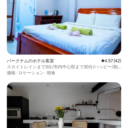
パークナムのホテル客室
レビュー42件
4.57 (42)
スカイトレインまで3分/市内中心部まで30分/ハッピー/朝
食
価格
·
ロケーション
·
朝食