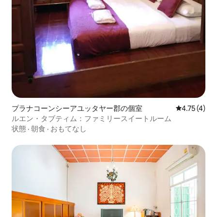
プラナコーンシーアユッタヤー郡の個室
レビュー4件
4.75 (4)
ルエン・タブティム：ファミリースイートルーム
状態
·
朝食
·
おもてなし