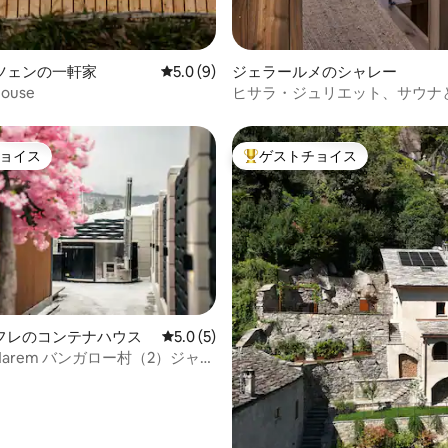
ツェンの一軒家
レビュー9件、5つ星中5.0つ星の平均評価
5.0 (9)
ジェラールメのシャレー
ouse
ヒサラ・ジュリエット、サウナ
望を備えたシャレー
ョイス
ゲストチョイス
ョイス
大好評のゲストチョイスです。
中5.0つ星の平均評価
フレのコンテナハウス
レビュー5件、5つ星中5.0つ星の平均評価
5.0 (5)
ki Harem バンガロー村（2）ジャグ
スタブ付き