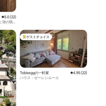
レビュー22件、5つ星中5.0つ星の平均評価
5.0 (22)
と湖の眺
ゲストチョイス
大好評のゲストチョイスです。
Tobiseggの一軒家
レビュー22件、5つ星
4.95 (22)
ハウス・ゼーレンルーエ