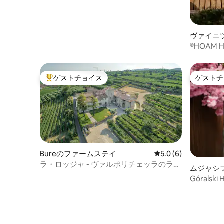
ヴァイニ
®HOAM H
ゲストチョイス
ゲストチ
大好評のゲストチョイスです。
ゲストチ
Bureのファームステイ
レビュー6件、5つ星
5.0 (6)
ラ・ロッジャ - ヴァルポリチェッラのラグ
ムジャシ
ジュアリールーム
Górals
ジーとバ