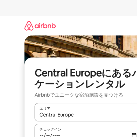
コ
ン
テ
ン
ツ
に
ス
キ
ッ
プ
Central Europeにある
ケーションレンタル
Airbnbでユニークな宿泊施設を見つける
エリア
検索結果が表示されたら、上下の矢印キーを使っ
チェックイン