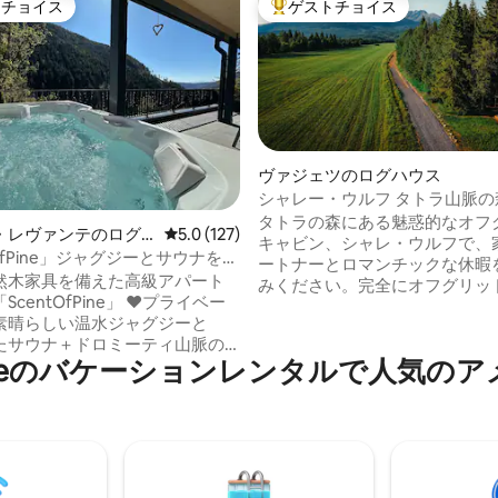
トチョイス
ゲストチョイス
ゲストチョイスです。
大好評のゲストチョイスです。
中5.0つ星の平均評価
ヴァジェツのログハウス
シャレー・ウルフ タトラ山脈の
環境に優しいログハウス
タトラの森にある魅惑的なオフ
・レヴァンテのログ
レビュー127件、5つ星中5.0つ星の平均評価
5.0 (127)
キャビン、シャレ・ウルフで、
tOfPine」ジャグジーとサウナを備
ートナーとロマンチックな休暇
ミテの豪華な宿泊先
天然木家具を備えた高級アパート
みください。完全にオフグリッ
tOfPine」 ♥️プライベー
光発電（冬は電気の使用に注意
素晴らしい温水ジャグジーと
で、発電機が必要になる場合が
たサウナ＋ドロミーティ山脈の
す）。タトラ山脈の素晴らしい
Europeのバケーションレンタルで人気
ボルツァーノ中心部までわずか25
日、森の静けさ、暖炉のそばで
地よい夜、キャビンからのトレ
メートル ♥️山の村での魔法のよ
楽しみください。星空の下でホ
に浸かってリラックスしましょ
 シャワー付きの豪華
ーリゾートは車で25分以内。四
ム♥️2室 ♥️電気自動車の充電
がおすすめです。ホットタブは
i、55インチスマートテレビ2台 280
在につき80ユーロの追加料金が