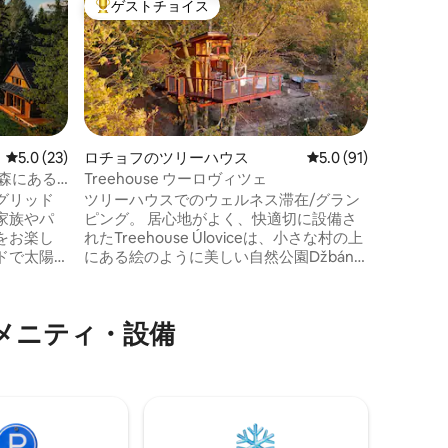
ゲストチョイス
ゲス
大好評のゲストチョイスです。
大好評
コッリオ
ヴィレッ
センスと
ン・ヴォ
リツィア
す。 歴
博物館や
ーノ山、
大戦の戦
レビュー23件、5つ星中5.0つ星の平均評価
5.0 (23)
ロチョフのツリーハウス
レビュー91件、5つ
5.0 (91)
す。スロ
森にある
Treehouse ウーロヴィツェ
ァ・ゴリ
グリッド
ツリーハウスでのウェルネス滞在/グラン
余暇を楽
家族やパ
ピング。 居心地がよく、快適切に設備さ
ことがで
をお楽し
れたTreehouse Úloviceは、小さな村の上
は、この
ドで太陽
にある絵のように美しい自然公園Džbán
にありま
が必要
にあります。住居部分と大きなテラスの
ありま
両方にしっかりとした基盤を提供する巨
景色、夕
大なブナとイチイの木の斜面に建てられ
のアメニティ・設備
過ごす心
ています。ツリーハウスへの階段は6段し
イルをお
かありませんが、テラスは約7メートルの
ットタブ
高さにあります。森の小道を通ってアク
う。スキ
セスできます。宿泊客は無料で駐車場を
輪駆動車
利用でき、家までわずか350メートルで
1回のご滞
す。
かかりま