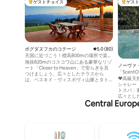
ゲストチョイス
ゲス
大好評のゲストチョイスです。
大好評の
ボグダヌフカのコテージ
レビュー80件、5つ星
5.0 (80)
天国に近づこう！標高800mの場所で楽し
む屋外スパ
海抜820mのコスコワ山にある豪華なリゾ
ノーヴァ
ート「Closer to Heaven」で安らぎを見
ハウス
「Scen
つけましょう。広々としたテラスから
えたドロ
♥️高級
は、ベスキド・ヴィスポヴィ山脈とタト
シャレー「Scen
ラ山脈のパノラマビューを楽しめます。
トスパ：
この88平方メートルの環境に優しい家
広々とし
は、2,300平方メートルの私有地に囲まれ
Central 
絶景 ♥️
ています。リクライニングマッサージシ
分 ♥️スキーリゾート「CAREZZA」までわ
ート2台を備えた、年間を通じてご利用い
ずか600
ただける5人用の塩素フリー屋外スパでお
うな滞在 ♥️庭園とパノラマテラス ♥️2つの
くつろぎください。純粋な湧き水の水道
美しいダブルルーム
水、製氷機付き冷蔵庫、高速Wi-Fiが快適
なバスルー
さを高めます。トレイル、森、自然があ
♥️Wi-F
なたを待っています。天国に近づき、自