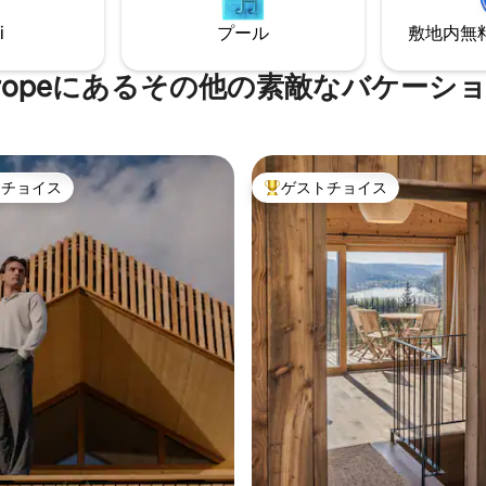
トル以上のプライベートスペー
す。
i
プール
敷地内無料駐
見る！
l Europeにあるその他の素敵なバケー
トチョイス
ゲストチョイス
ゲストチョイスです。
大好評のゲストチョイスです。
中4.99つ星の平均評価