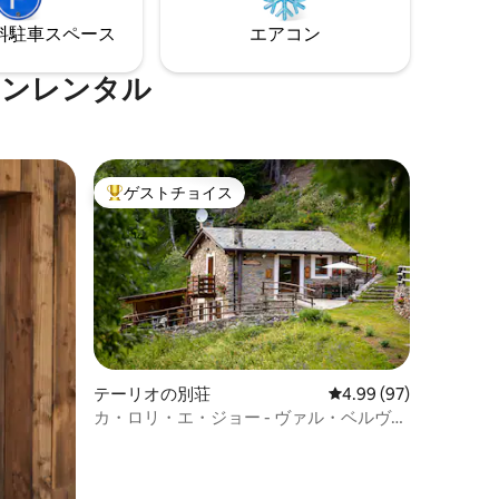
⁠車ス⁠ペ⁠ー⁠ス
エアコン
ションレンタル
ゲストチョイス
大好評のゲストチョイスです。
テーリオの別荘
レビュー97件、5つ星
4.99 (97)
カ・ロリ・エ・ジョー - ヴァル・ベルヴィ
ーゾ