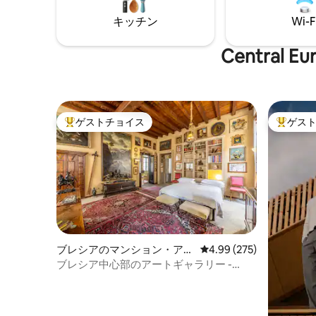
平方メー
分自身に近づきましょう。
キッチン
Wi-F
スを♥️夢
Centra
ゲストチョイス
ゲス
大好評のゲストチョイスです。
大好評の
ブレシアのマンション・アパ
レビュー275件、5つ星
4.99 (275)
ート
ブレシア中心部のアートギャラリー -
Dogeshouse