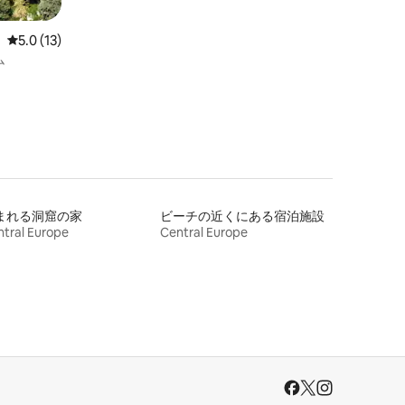
レビュー13件、5つ星中5.0つ星の平均評価
5.0 (13)
ム
まれる洞窟の家
ビーチの近くにある宿泊施設
tral Europe
Central Europe