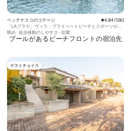
ペッテナスコのコテージ
レビュー126件
4.84 (126)
「LAプラヤ」ヴィラ：プライベートビーチとスポーツが含
まれています
眺め
·
徒歩移動のしやすさ
·
近隣
プールがあるビーチフロントの宿泊先
ゲストチョイス
ゲストチョイス