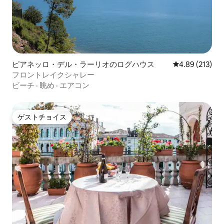
ピアネッロ・デル・ラーリオのログハウス
レビュー213件
4.89 (213)
フロントレイクシャレー
ビーチ
·
眺め
·
エアコン
ゲストチョイス
ゲストチョイス