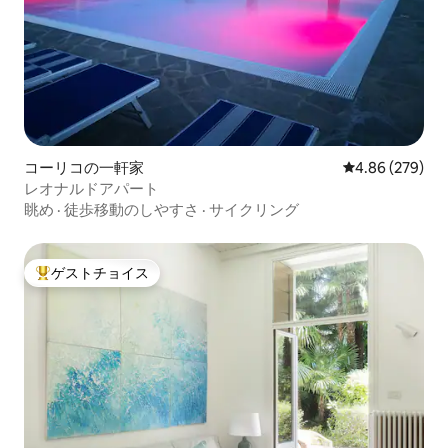
コーリコの一軒家
レビュー279件
4.86 (279)
レオナルドアパート
眺め
·
徒歩移動のしやすさ
·
サイクリング
ゲストチョイス
大好評のゲストチョイスです。