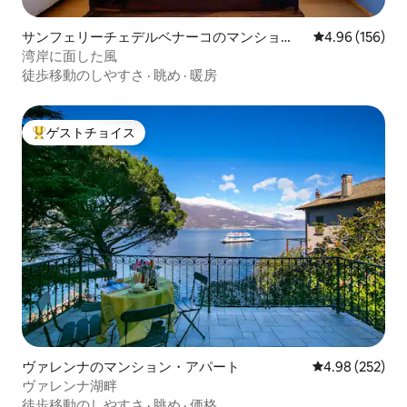
サンフェリーチェデルベナーコのマンショ
レビュー156件
4.96 (156)
ン・アパート
湾岸に面した風
徒歩移動のしやすさ
·
眺め
·
暖房
ゲストチョイス
大好評のゲストチョイスです。
ヴァレンナのマンション・アパート
レビュー252件
4.98 (252)
ヴァレンナ湖畔
徒歩移動のしやすさ
·
眺め
·
価格