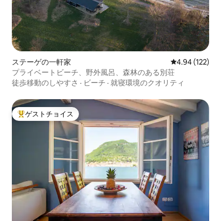
ステーゲの一軒家
レビュー122件
4.94 (122)
プライベートビーチ、野外風呂、森林のある別荘
徒歩移動のしやすさ
·
ビーチ
·
就寝環境のクオリティ
ゲストチョイス
大好評のゲストチョイスです。