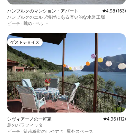
をホスティングするためのスペースとな
りました。公園には、ミラノのブレラア
ハンブルクのマンション・アパート
レビュー163件
4.98 (163)
カデミーに通ったジュディッタの娘クレ
ハンブルクのエルブ海岸にある歴史的な水道工場
リアのスタジオ絵画、夏に涼しく過ごす
ための小さな洞窟、ジュディッタが歌を
ビーチ
·
眺め
·
ペット
練習した木造の劇場などが建てられてい
ます。有名な哲学者の孫であるヴィルヘ
ルム・ロック船長は、妻や他のゲストの
ゲストチョイス
ゲストチョイス
前でヴィラの前の湖の中で溺死しまし
た。その後、彼の娘が彼の記憶に捧げた
墓石を建てました。ブレヴィオの小さな
墓地では、1865年に亡くなったジュディ
ッタ・パスタの墓を訪れることができま
す。
シヴィアーノの一軒家
レビュー112件
4.96 (112)
島のパラフィッタ
ビーチ
·
徒歩移動のしやすさ
·
屋外スペース