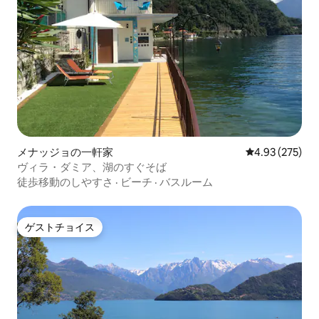
メナッジョの一軒家
レビュー275件
4.93 (275)
ヴィラ・ダミア、湖のすぐそば
徒歩移動のしやすさ
·
ビーチ
·
バスルーム
ゲストチョイス
ゲストチョイス