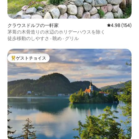
クラウスドルフの一軒家
レビュー154件
4.98 (154)
茅葺の木骨造りの水辺のホリデーハウスを除く
徒歩移動のしやすさ
·
眺め
·
グリル
ゲストチョイス
大好評のゲストチョイスです。