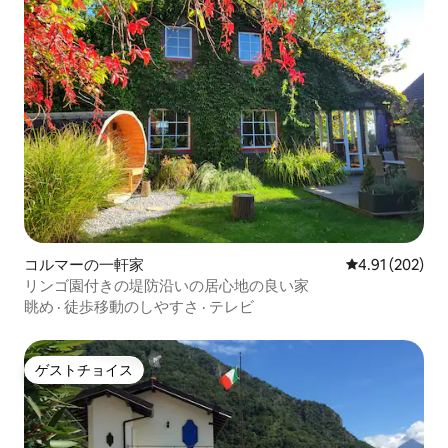
コルマーの一軒家
レビュー202件
4.91 (202)
リンゴ園付きの堤防沿いの居心地の良い家
眺め
·
徒歩移動のしやすさ
·
テレビ
ゲストチョイス
ゲストチョイス