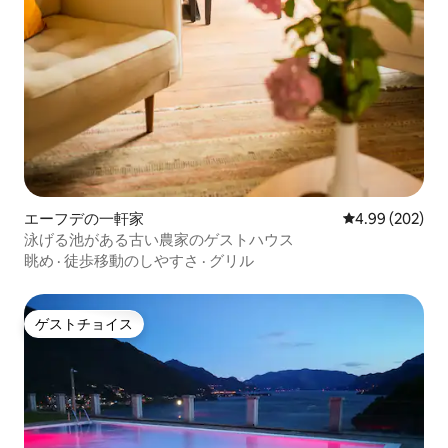
エーフデの一軒家
レビュー202件
4.99 (202)
泳げる池がある古い農家のゲストハウス
眺め
·
徒歩移動のしやすさ
·
グリル
ゲストチョイス
ゲストチョイス