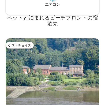
NON SONO CONFORTEVOLI NELLE
エアコン
NOTRE ZONE アパートはコモから5 km、
トルノから2 km、ミラノから40 km、ル
ガノから38 kmです。公共交通機関でア
ペットと泊まれるビーチフロントの宿
クセスできます。バスC30 C31 C32は、コ
泊先
モ・サン・ジョバンニ駅、コモ・ラゴ・
フェロヴィエ・ノルド駅、またはマッテ
オッティ広場からコモ・ベッラージョ駅
まで約1時間ごとに出発し、約8分でBlevio
- Decorations Savio停留所に到着しま
ゲストチョイス
す。この停留所は家から約100mのところ
ゲストチョイス
にあります。 従来の公共交通機関の代わ
りに、コモ湖のナビゲーションボートを
ご利用いただくのもよいかもしれませ
ん。カブール広場からトルノ方面に出発
し、そこから徒歩約15分で目的地に到着
します。 私たちのエリアでは公共交通機
関やタクシーは快適ではないため、独立
して移動するためには、最も小さくて安
い車を強くおすすめします ヴィラ・パス
タ ヴィラは19世紀初頭に建てられ、1830
年に有名なオペラ歌手のジュディッタ・
パスタによって購入され、数人のゲスト