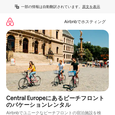
コ
一部の情報は自動翻訳されています。
原文を表示
ン
テ
ン
Airbnbでホスティング
ツ
に
ス
キ
ッ
プ
Central Europeにあるビーチフロント
のバケーションレンタル
Airbnbでユニークなビーチフロントの宿泊施設を検