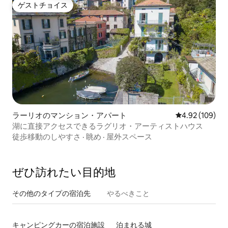
ゲストチョイス
ゲストチョイス
ラーリオのマンション・アパート
レビュー109件
4.92 (109)
湖に直接アクセスできるラグリオ・アーティストハウス
徒歩移動のしやすさ
·
眺め
·
屋外スペース
ぜひ訪⁠れ⁠た⁠い目⁠的⁠地
その他のタ⁠イ⁠プ⁠の宿⁠泊⁠先
やるべきこと
キャンピングカーの宿泊施設
泊まれる城