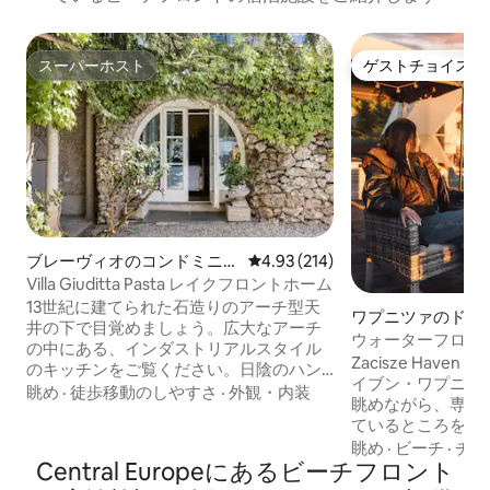
スーパーホスト
ゲストチョイス
スーパーホスト
ゲストチョイス
ブレーヴィオのコンドミニア
レビュー214件、5つ星中4.93
4.93 (214)
ム
Villa Giuditta Pasta レイクフロントホーム
13世紀に建てられた石造りのアーチ型天
ワプニツァのドー
井の下で目覚めましょう。広大なアーチ
ウォーターフロン
の中にある、インダストリアルスタイル
風呂、サウナ、夕
Zacisze Haven
のキッチンをご覧ください。日陰のハン
イブン・ワプニツァ） ラグーン
モックから湖と山の壮大な景色を眺めな
眺め
·
徒歩移動のしやすさ
·
外観・内装
眺めながら、専用
がらお酒をお楽しみください。日当たり
ているところを想
のよい庭のテラスからコモ湖に直接入る
ロマンチックなグ
眺め
·
ビーチ
·
チェ
ことができます。CIR: 013026-CNI–
Central Europeにあるビーチフロント
素晴らしい水辺の
00010 1階の家は13世紀に建てられたヴィ
の中のロマンチッ