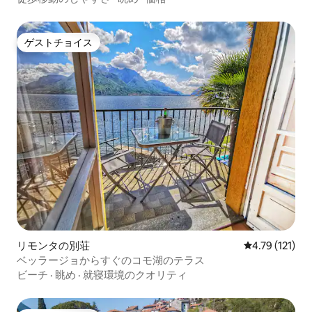
ゲストチョイス
ゲストチョイス
リモンタの別荘
レビュー121
4.79 (121)
ベッラージョからすぐのコモ湖のテラス
ビーチ
·
眺め
·
就寝環境のクオリティ