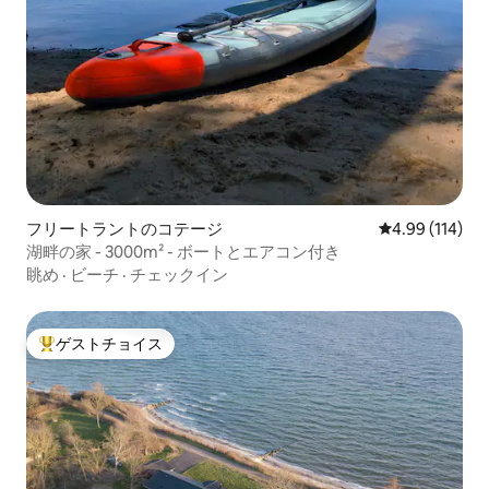
フリートラントのコテージ
レビュー114件
4.99 (114)
湖畔の家 - 3000m² - ボートとエアコン付き
眺め
·
ビーチ
·
チェックイン
ゲストチョイス
大好評のゲストチョイスです。