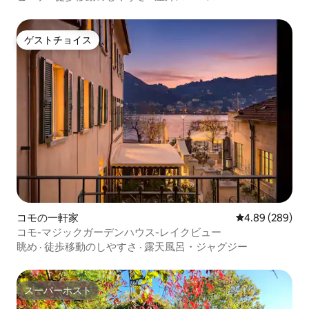
ゲストチョイス
ゲストチョイス
コモの一軒家
レビュー289件
4.89 (289)
コモ-マジックガーデンハウス-レイクビュー
眺め
·
徒歩移動のしやすさ
·
露天風呂・ジャグジー
スーパーホスト
スーパーホスト