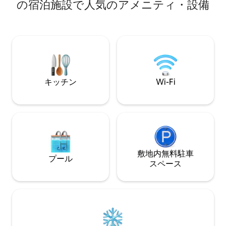
ラの一部で、1830年に有名なソプラノ歌
の宿泊施設で人気のアメニティ・設備
ウナ、ホットタブ
手のジュディッタ・パスタが購入しまし
できるテラス、素
た。ボートに乗るか、トルノまで歩いて
用いただけます。
行けば、バー、カフェ、ショップ、レス
ットに最適です。
トランが見つかります。コモは車ですぐ
ェを探索したり、
で、公共交通機関も近くにあります。 ア
ング、カヤック、
パートはコモから5 km、トルノから2
できます。自転車
km、ミラノから40 km、ルガノから38
できます。ドーム
kmの距離にあります。公共交通機関でア
キッチン
Wi-Fi
プロフィールのビ
クセス可能です。C30 C31 C32バスは、コ
セットキャビンを
モ・サン・ジョバンニ駅、コモ・ラゴ北
駅、またはマッテオッティ広場からコ
モ・ベッラージオ方面へ出発し、約8分で
ブレヴィオ・デコラツィオーニ・サヴィ
オ停留所に到着します。この停留所はア
パートから約100メートルの距離にありま
敷地内無料駐⁠車
す。 代わりに、コモ湖の船を利用するこ
プール
ス⁠ペ⁠ー⁠ス
ともできます。カブール広場からトルノ
方面へ出発し、そこから徒歩約15分で目
的地に到着します。 MI PERMETTO DI
CONSIGLIARE VIVAMENTE LA PIU'
PICCOLA ED ECONOMICA VETTURA
PER MUOVERSI COMODAMENTE,
POICHE' I TRASPORTI PUBBLICI ED I TAXI