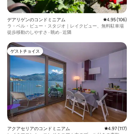
デアリゲンのコンドミニアム
レビュー106件
4.95 (106)
ラ・ベル・ビュー・スタジオ｜レイクビュー、無料駐車場
徒歩移動のしやすさ
·
眺め
·
近隣
ゲストチョイス
ゲストチョイス
アクアセリアのコンドミニアム
レビュー117
4.97 (117)