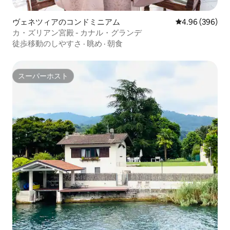
ヴェネツィアのコンドミニアム
レビュー396件
4.96 (396)
カ・ズリアン宮殿 - カナル・グランデ
徒歩移動のしやすさ
·
眺め
·
朝食
スーパーホスト
スーパーホスト