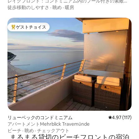
レイクフロント：コンドミニアム内のプール付きの素敵な1
ベッドルームのアパート
徒歩移動のしやすさ
·
眺め
·
暖房
ゲストチョイス
大好評のゲストチョイスです。
リューベックのコンドミニアム
レビュー117
4.97 (117)
アパートメントMehrblick Travemünde
ビーチ
·
眺め
·
チェックアウト
まるまる貸切のビーチフロントの宿泊