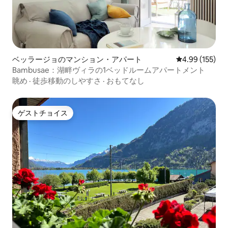
ベッラージョのマンション・アパート
レビュー155件
4.99 (155)
Bambusae：湖畔ヴィラの1ベッドルームアパートメント
眺め
·
徒歩移動のしやすさ
·
おもてなし
ゲストチョイス
ゲストチョイス