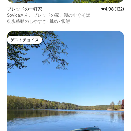
ブレッドの一軒家
レビュー122件
4.98 (122)
Sovicaさん、ブレッドの家、湖のすぐそば
徒歩移動のしやすさ
·
眺め
·
状態
ゲストチョイス
ゲストチョイス