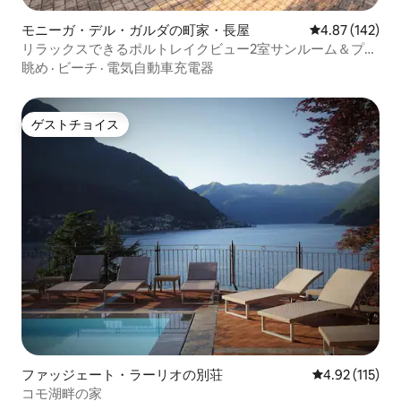
モニーガ・デル・ガルダの町家・長屋
レビュー142件
4.87 (142)
リラックスできるポルトレイクビュー2室サンルーム＆プー
ル
眺め
·
ビーチ
·
電気自動車充電器
ゲストチョイス
ゲストチョイス
ファッジェート・ラーリオの別荘
レビュー115
4.92 (115)
コモ湖畔の家