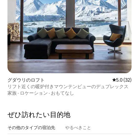
グダウリのロフト
レビュー32
5.0 (32)
リフト近くの暖炉付きマウンテンビューのデュプレックス
家族
·
ロケーション
·
おもてなし
ぜひ訪⁠れ⁠た⁠い目⁠的⁠地
その他のタ⁠イ⁠プ⁠の宿⁠泊⁠先
やるべきこと