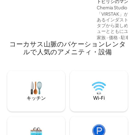
ベッド、HDプロジェクター、Bluetooth
トビリシのマンシ
サウンドバー、暖炉、設備の整ったキッ
パート
Chemia Studio
チンがあり、完璧なロマンティックな休
「VIRSTAK」
暇を過ごすことができます。 床下暖房、
あるインダストリ
エアコン、外気換気で快適さを確保しま
タブから楽しめる
す。
ューとともにユニ
します。 -100%手作り。 -ランダムな居心
家族
·
価格
·
駐車ス
コーカサス山脈のバケーションレンタ
地の良い/機能的
ん。スタジオのア
ルで人気のアメニティ・設備
ンテージ家具とイ
構成されており、
いる人には不快に
ん。 映画のような芸術的な雰囲気。 - ワ
イナリー - 9種類のワイン -
クター 空港送迎スズキスウィフト80ジェ
ル
キッチン
Wi-Fi