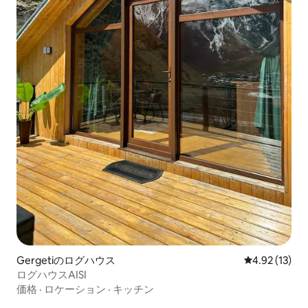
Gergetiのログハウス
レビュー13件
4.92 (13)
ログハウスAISI
価格
·
ロケーション
·
キッチン