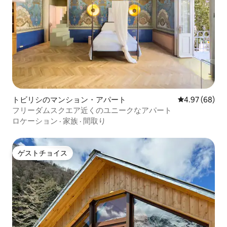
トビリシのマンション・アパート
レビュー68件
4.97 (68)
フリーダムスクエア近くのユニークなアパート
ロケーション
·
家族
·
間取り
ゲストチョイス
ゲストチョイス