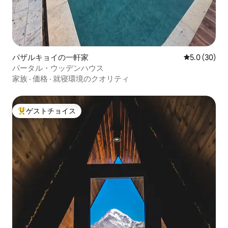
パザルキョイの一軒家
レビュー30
5.0 (30)
パータル・ウッデンハウス
家族
·
価格
·
就寝環境のクオリティ
ゲストチョイス
大好評のゲストチョイスです。