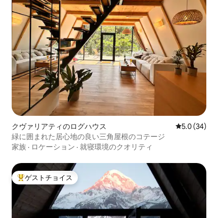
クヴァリアティのログハウス
レビュー34
5.0 (34)
緑に囲まれた居心地の良い三角屋根のコテージ
家族
·
ロケーション
·
就寝環境のクオリティ
ゲストチョイス
大好評のゲストチョイスです。