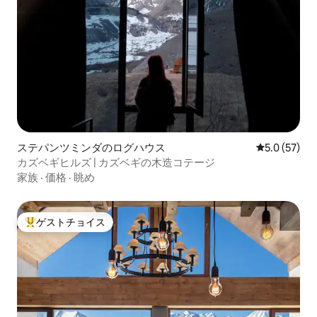
ステパンツミンダのログハウス
レビュー57
5.0 (57)
カズベギヒルズ | カズベギの木造コテージ
家族
·
価格
·
眺め
ゲストチョイス
大好評のゲストチョイスです。