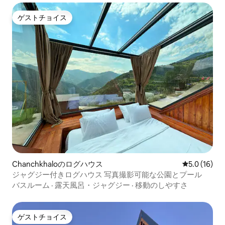
ゲストチョイス
ゲストチョイス
Chanchkhaloのログハウス
レビュー16
5.0 (16)
ジャグジー付きログハウス 写真撮影可能な公園とプール
バスルーム
·
露天風呂・ジャグジー
·
移動のしやすさ
ゲストチョイス
ゲストチョイス