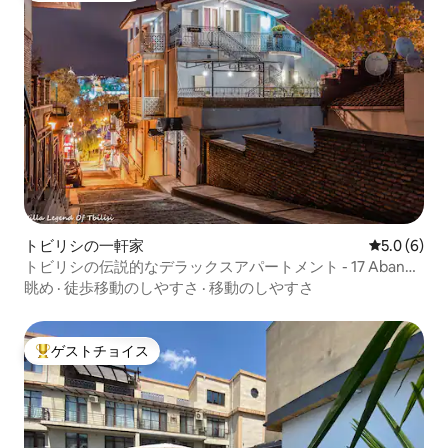
トビリシの一軒家
レビュー6
5.0 (6)
トビリシの伝説的なデラックスアパートメント - 17 Abano
str.
眺め
·
徒歩移動のしやすさ
·
移動のしやすさ
ゲストチョイス
大好評のゲストチョイスです。