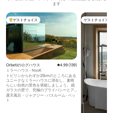
ます
ゲストチョイス
ゲストチョイス
大好評のゲストチョイスです。
ゲストチョイス
Orbetiのログハウス
レビュー139件、5つ星中4.99
4.99 (139)
ミラーハウス - NooK
トビリシからわずか25kmのところにある
ユニークなミラーハウスに滞在し、素晴
らしい自然の景色を堪能しましょう。 鏡
ガラスの壁で、究極のプライバシーとア
ウトドアとのつながりをお楽しみくださ
露天風呂・ジャグジー
·
バスルーム
·
ペッ
い。 露天風呂・ジャグジー付きのテラス
ト
でリラックスしたり、景色を楽しみなが
らディナーを楽しんだり、ファイヤーグ