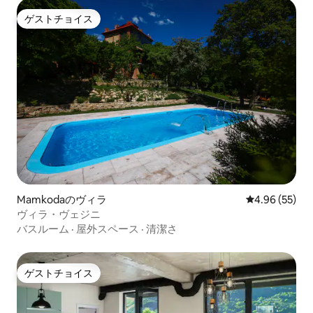
ゲストチョイス
ゲストチョイス
Mamkodaのヴィラ
レビュー55件
4.96 (55)
ヴィラ・ヴェジニ
バスルーム
·
屋外スペース
·
清潔さ
ゲストチョイス
ゲストチョイス