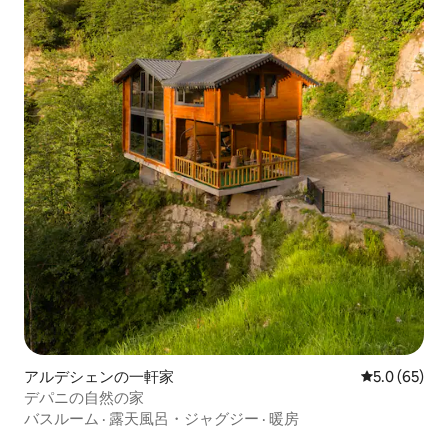
アルデシェンの一軒家
レビュー65
5.0 (65)
デパニの自然の家
バスルーム
·
露天風呂・ジャグジー
·
暖房