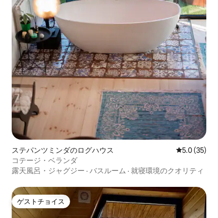
ステパンツミンダのログハウス
レビュー35
5.0 (35)
コテージ・ベランダ
露天風呂・ジャグジー
·
バスルーム
·
就寝環境のクオリティ
ゲストチョイス
ゲストチョイス