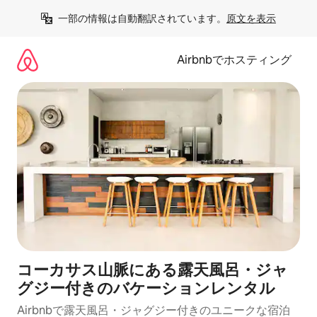
コ
一部の情報は自動翻訳されています。
原文を表示
ン
テ
ン
Airbnbでホスティング
ツ
に
ス
キ
ッ
プ
コーカサス山脈にある露天風呂・ジャ
グジー付きのバケーションレンタル
Airbnbで露天風呂・ジャグジー付きのユニークな宿泊