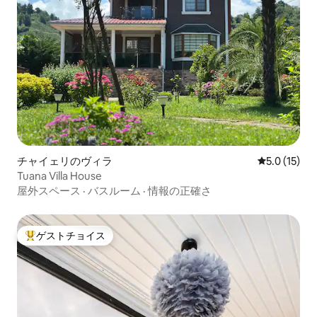
チャイェリのヴィラ
レビュー15
5.0 (15)
Tuana Villa House
屋外スペース
·
バスルーム
·
情報の正確さ
ゲストチョイス
大好評のゲストチョイスです。