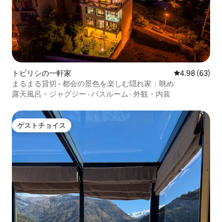
トビリシの一軒家
レビュー63件
4.98 (63)
まるまる貸切 - 都会の景色を楽しむ隠れ家：眺め
露天風呂・ジャグジー
·
バスルーム
·
外観・内装
ゲストチョイス
ゲストチョイス