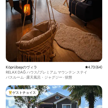
Köprübaşıのヴィラ
レビュー64件
4.73 (64)
RELAX DAĞ ハウス/プレミアム マウンテン ステイ
バスルーム
·
露天風呂・ジャグジー
·
状態
ゲストチョイス
大好評のゲストチョイスです。