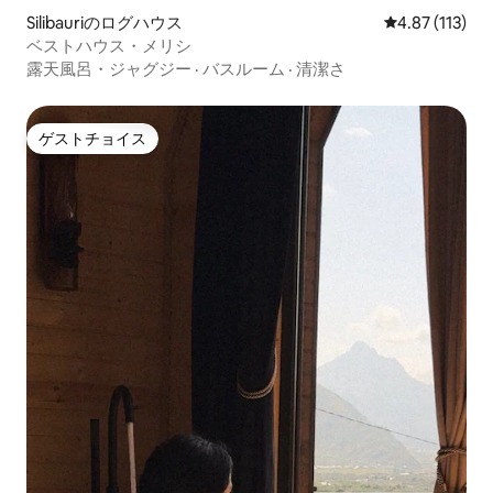
Silibauriのログハウス
レビュー113
4.87 (113)
ベストハウス・メリシ
露天風呂・ジャグジー
·
バスルーム
·
清潔さ
ゲストチョイス
ゲストチョイス