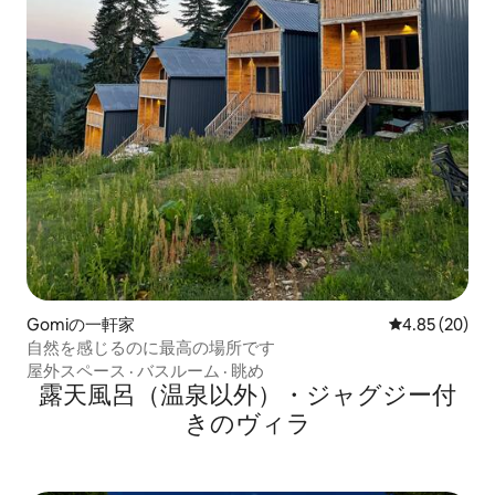
Gomiの一軒家
レビュー20件
4.85 (20)
自然を感じるのに最高の場所です
屋外スペース
·
バスルーム
·
眺め
露天風呂（温泉以外）・ジャグジー付
きのヴィラ