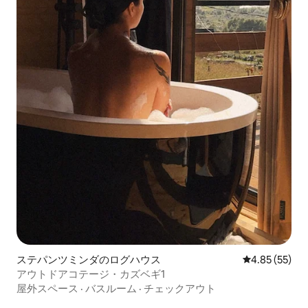
ステパンツミンダのログハウス
レビュー55件
4.85 (55)
アウトドアコテージ・カズベギ1
屋外スペース
·
バスルーム
·
チェックアウト