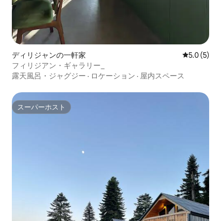
ディリジャンの一軒家
レビュー5
5.0 (5)
フィリジアン・ギャラリー_
露天風呂・ジャグジー
·
ロケーション
·
屋内スペース
スーパーホスト
スーパーホスト