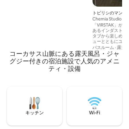
リルでバーベキューを楽しんだりできま
す。 内部には、スーパーキングサイズの
ベッド、HDプロジェクター、Bluetooth
トビリシのマンシ
サウンドバー、暖炉、設備の整ったキッ
ート
Chemia Studio
チンがあり、完璧なロマンティックな休
「VIRSTAK」
暇を過ごすことができます。 床下暖房、
あるインダストリ
エアコン、外気換気で快適さを確保しま
タブから楽しめる
す。
ューとともにユニ
します。 -100%手作り。 -ランダムな居心
バスルーム
·
露天
コーカサス山脈にある露天風呂・ジャ
地の良い/機能的
ん。スタジオのア
グジー付きの宿泊施設で人気のアメニ
ンテージ家具とイ
ティ・設備
構成されており、
いる人には不快に
ん。 映画のような芸術的な雰囲気。 - ワ
イナリー - 9種類のワイン -
クター 空港送迎スズキスウィフト80ジェ
ル
キッチン
Wi-Fi