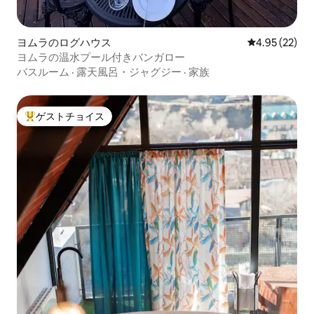
ヨムラのログハウス
レビュー22件
4.95 (22)
ヨムラの温水プール付きバンガロー
バスルーム
·
露天風呂・ジャグジー
·
家族
ゲストチョイス
大好評のゲストチョイスです。