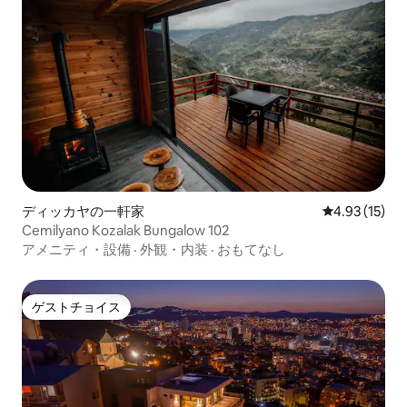
ディッカヤの一軒家
レビュー15件
4.93 (15)
Cemilyano Kozalak Bungalow 102
アメニティ・設備
·
外観・内装
·
おもてなし
ゲストチョイス
ゲストチョイス