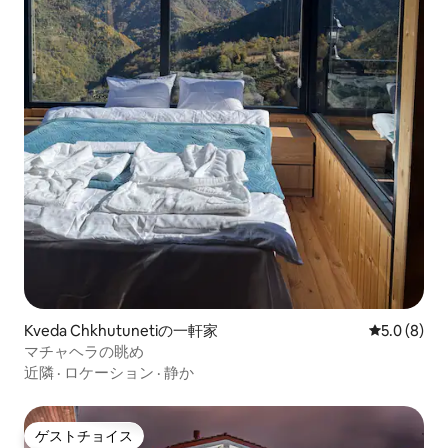
Kveda Chkhutunetiの一軒家
レビュー8
5.0 (8)
マチャヘラの眺め
近隣
·
ロケーション
·
静か
ゲストチョイス
ゲストチョイス