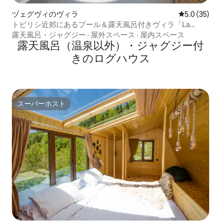
ヅェグヴィのヴィラ
レビュー35
5.0 (35)
トビリシ近郊にあるプール＆露天風呂付きヴィラ「La
Villetta」
露天風呂・ジャグジー
·
屋外スペース
·
屋内スペース
露天風呂（温泉以外）・ジャグジー付
きのログハウス
スーパーホスト
スーパーホスト