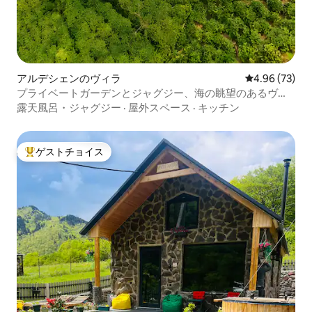
アルデシェンのヴィラ
レビュー73件
4.96 (73)
プライベートガーデンとジャグジー、海の眺望のあるヴィ
ラ
露天風呂・ジャグジー
·
屋外スペース
·
キッチン
ゲストチョイス
大好評のゲストチョイスです。