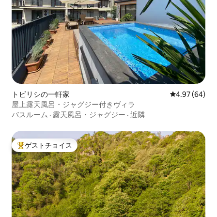
トビリシの一軒家
レビュー64件
4.97 (64)
屋上露天風呂・ジャグジー付きヴィラ
バスルーム
·
露天風呂・ジャグジー
·
近隣
ゲストチョイス
大好評のゲストチョイスです。