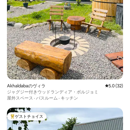
Akhaldabaのヴィラ
レビュー32
5.0 (32)
ジャグジー付きウッドランディア・ボルジョミ
屋外スペース
·
バスルーム
·
キッチン
ゲストチョイス
大好評のゲストチョイスです。