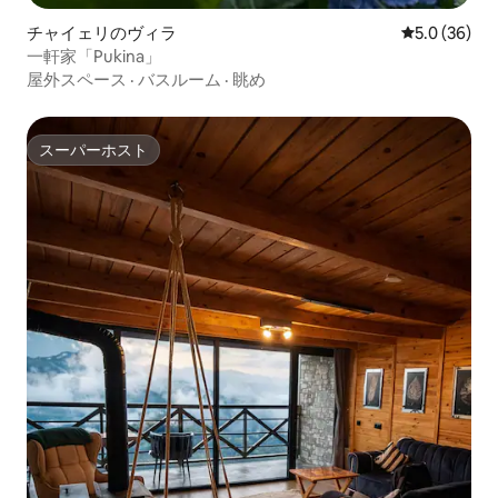
チャイェリのヴィラ
レビュー36
5.0 (36)
一軒家「Pukina」
屋外スペース
·
バスルーム
·
眺め
スーパーホスト
スーパーホスト