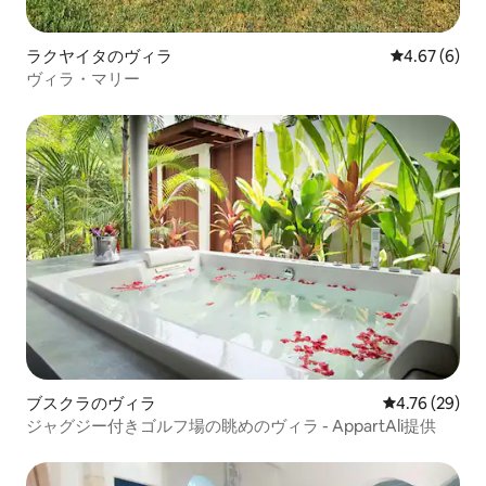
ラクヤイタのヴィラ
レビュー6件
4.67 (6)
ヴィラ・マリー
ブスクラのヴィラ
レビュー29件
4.76 (29)
ジャグジー付きゴルフ場の眺めのヴィラ - AppartAli提供