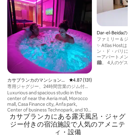
Dar-el-Beida
ート
ファミリー＆ジャグ
場、セキュリティ
✨ Atlas Hos
ン・ド・バリにあ
ーアパートメント
🏙️。 4人のゲストに最適で、2室のスイー
トにはそれぞれシ
クリーン（Netfl
きの設備の整った
カサブランカのマンション・
レビュー131件、5つ星中4.87
4.87 (131)
イズベッド、デス
アパート
専用ジャグジー、24時間営業のジム付き
パーゴラの下にテ
の居心地の良いワンルーム「CFC」
Luxurious and spacious studio in the
📺もあり、敷地内
center of near the Aeria mall, Morocco
ます。 トラムのMekka駅の近くで、市内
mall, Casa Finance city, Anfa park,
中心部まで約15分、
Center of business Technopark, and 10
分、ハッサン2世モ
カサブランカにある露天風呂・ジャグ
minutes from the Ain Diab beach Super
equipped sunny, located in the
ジー付きの宿泊施設で人気のアメニテ
prestigious CFC district A large living
ィ・設備
room opens onto a beautiful terrace