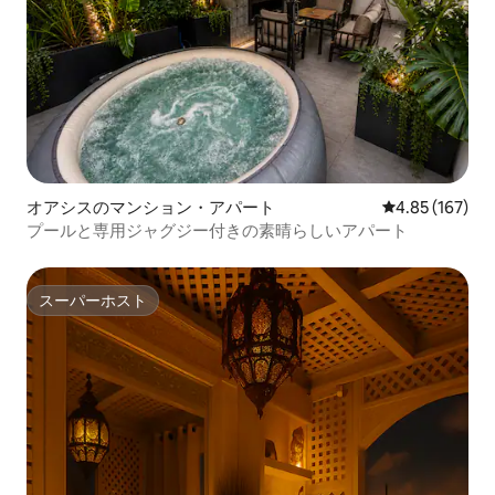
オアシスのマンション・アパート
レビュー167件
4.85 (167)
プールと専用ジャグジー付きの素晴らしいアパート
スーパーホスト
スーパーホスト