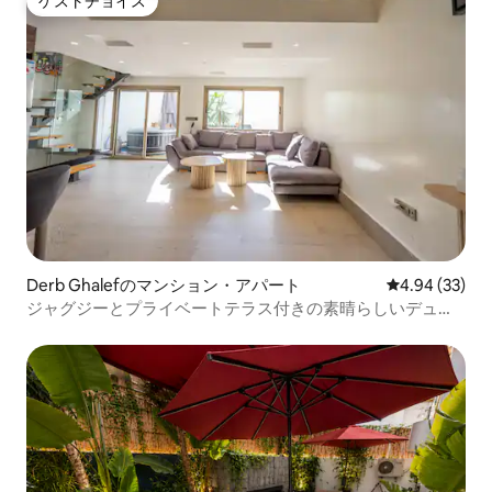
ゲストチョイス
ゲストチョイス
Derb Ghalefのマンション・アパート
レビュー33件
4.94 (33)
ジャグジーとプライベートテラス付きの素晴らしいデュプ
レックス