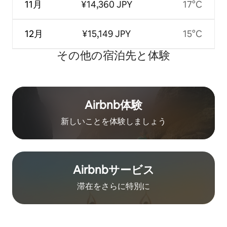
11月
¥14,360 JPY
17°C
12月
¥15,149 JPY
15°C
その他の宿⁠泊⁠先と体⁠験
Airbnb体験
新しいことを体験しましょう
Airbnb⁠サ⁠ー⁠ビ⁠ス
滞在をさ⁠ら⁠に特⁠別⁠に