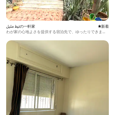
تيط مليلの一軒家
新しい宿
新着
わが家の心地よさを提供する宿泊先で、ゆったりできま
す。