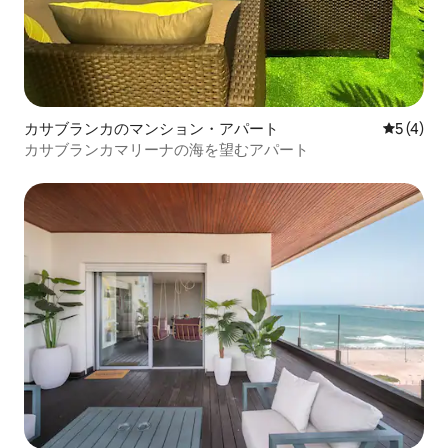
カサブランカのマンション・アパート
レビュー
5 (4)
カサブランカマリーナの海を望むアパート