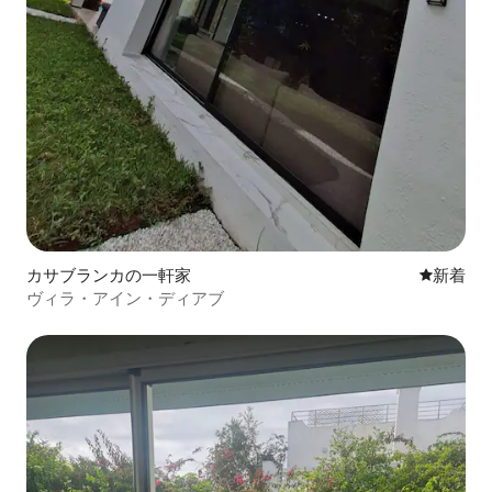
カサブランカの一軒家
新しい宿
新着
ヴィラ・アイン・ディアブ