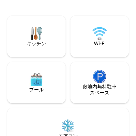
south facing enjoying of the ideal casa
town to enjoy moments of sunny
relaxation Enjoy the private gardens play
areas for children and a sports hall
heated jacuzzi spa available all year
round very sunny.
キッチン
Wi-Fi
敷地内無料駐⁠車
プール
ス⁠ペ⁠ー⁠ス
エアコン