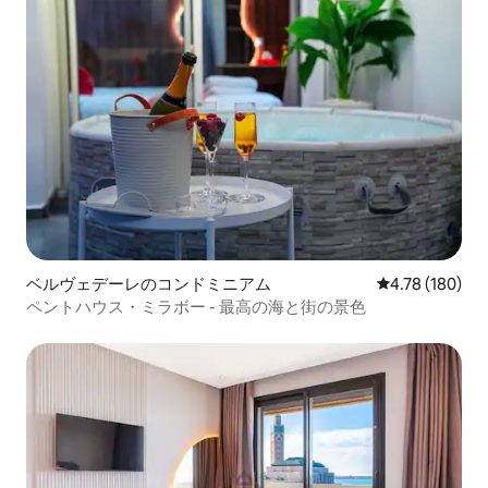
ベルヴェデーレのコンドミニアム
レビュー180件
4.78 (180)
ペントハウス・ミラボー - 最高の海と街の景色