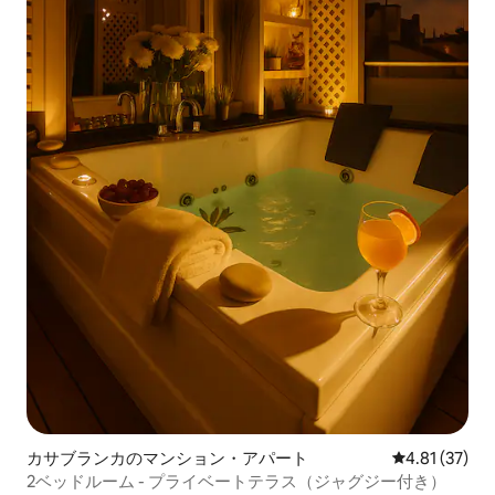
カサブランカのマンション・アパート
レビュー37件
4.81 (37)
2ベッドルーム - プライベートテラス（ジャグジー付き）