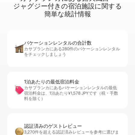
ジ⁠ャ⁠グ⁠ジ⁠ー⁠付⁠き⁠の宿⁠泊⁠施⁠設⁠に関⁠す⁠る
簡⁠単⁠な統⁠計⁠情⁠報
バケーションレ⁠ン⁠タ⁠ル⁠の合⁠計⁠数
カサブランカにある280件のバケーションレンタル
をチェックしましょう
1泊あたりの最⁠低⁠宿⁠泊⁠料⁠金
カサブランカにあるバケーションレンタルの最低
宿泊料金は、1泊あたり¥1,578 JPYです（税・手数
料を除く）
認証済みのゲ⁠ス⁠ト⁠レ⁠ビ⁠ュ⁠ー
3,270件を超える認証済みレビューを参考に選びま