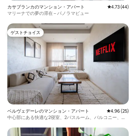
カサブランカのマンション・アパート
レビュー44件
4.73 (44)
マリーナでの夢の滞在 – パノラマビュー
ゲストチョイス
ゲストチョイス
ベルヴェデーレのマンション・アパート
レビュー25件
4.96 (25)
中心部にある快適な2寝室、2バスルーム、バルコニー、ク
リアビュー