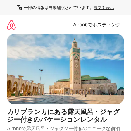
コ
一部の情報は自動翻訳されています。
原文を表示
ン
テ
ン
Airbnbでホスティング
ツ
に
ス
キ
ッ
プ
カサブランカにある露天風呂・ジャグ
ジー付きのバケーションレンタル
Airbnbで露天風呂・ジャグジー付きのユニークな宿泊