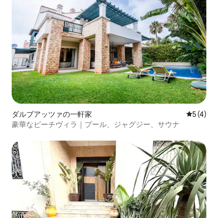
ダルブアッツァの一軒家
レビュー
5 (4)
豪華なビーチヴィラ｜プール、ジャグジー、サウナ