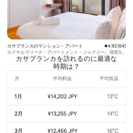
カサブランカのマンション・アパート
レビュー64件
4.92 (64)
ロイヤルマリーナ・アパートメント・ジャグジー、寝室3室
カサブランカを訪⁠れ⁠るの⁠に最⁠適⁠な
／バスルーム3室 - Apart’Ayla
時⁠期⁠は⁠？
月
平均料金
平均気温
1月
¥14,202 JPY
13°C
2月
¥13,255 JPY
14°C
3月
¥12,466 JPY
16°C