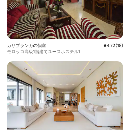
カサブランカの個室
レビュー18件
4.72 (18)
モロッコ高級1階建てユースホステル1