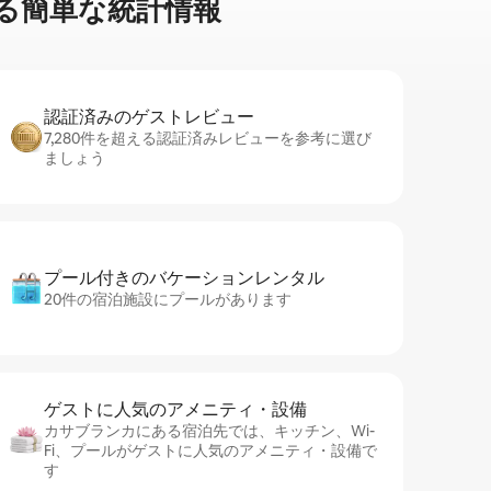
る簡⁠単⁠な統⁠計⁠情⁠報
認証済みのゲ⁠ス⁠ト⁠レ⁠ビ⁠ュ⁠ー
7,280件を超える認証済みレビューを参考に選び
ましょう
プール付きのバ⁠ケ⁠ー⁠シ⁠ョ⁠ンレ⁠ン⁠タ⁠ル
20件の宿泊施設にプールがあります
ゲストに人⁠気⁠のア⁠メ⁠ニ⁠テ⁠ィ・設⁠備
カサブランカにある宿泊先では、キッチン、Wi-
Fi、プールがゲストに人気のアメニティ・設備で
す