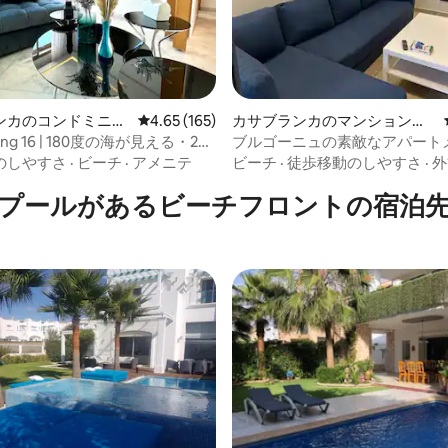
4.56つ星の平均評価
ンカのコンドミニア
レビュー165件、5つ星中4.65つ星の平均評価
4.65 (165)
カサブランカのマンション・
アパート
iving 16 | 180度の海が見える・2ベ
ブルゴーニュの素敵なアパート
ムのデザインフラット
Wi-Fi、駐車場
のしやすさ
·
ビーチ
·
アメニテ
ビーチ
·
徒歩移動のしやすさ
·
外
プールがあるビーチフロントの宿泊