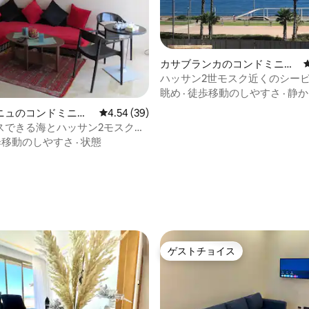
カサブランカのコンドミニア
ム
ハッサン2世モスク近くのシー
ット
眺め
·
徒歩移動のしやすさ
·
静か
ニュのコンドミニア
レビュー39件、5つ星中4.54つ星の平均評価
4.54 (39)
スできる海とハッサン2モスクの
歩移動のしやすさ
·
状態
中4.71つ星の平均評価
ゲストチョイス
ゲストチョイス