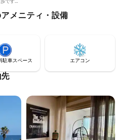
徒歩です
のアメニティ・設備
ズベッド
そろった
車場 安全な
ます。絶
めるカッ
索する旅
⁠車ス⁠ペ⁠ー⁠ス
エアコン
泊先