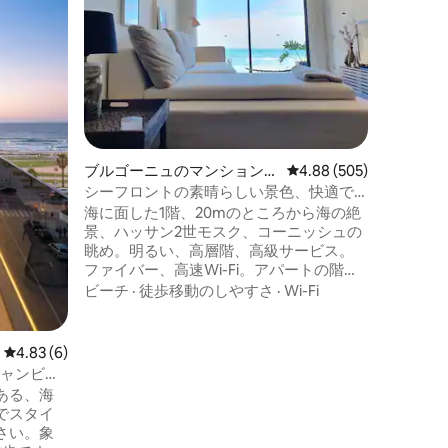
く禁じら
法律で定めら
暖房、W
眺め
·
徒
快適なお
ります。
世のモス
権威のあ
ップ10
市内中心
ブルゴーニュのマンション・
レビュー505件、5つ星
4.88 (505)
す。
アパート
シーフロントの素晴らしい景色、快適で
豪華なセントラルアパートメント
海に面した1階、20mのところから海の絶
景、ハッサン2世モスク、コーニッシュの
眺め。明るい、高層階、高級サービス。
ファイバー、高速Wi-Fi。アパートの階下
には海辺の遊歩道、レストラン、カフ
ビーチ
·
徒歩移動のしやすさ
·
Wi-Fi
ェ、パン屋、その他のすべての施設があ
ります。 レストラン、おしゃれなバーま
で5分以内。 スーパーマーケットまで3
レビュー6件、5つ星中4.83つ星の平均評価
4.83 (6)
分、カサ・ヴォヤジュール駅と港まで5
シャンビュ
分。メディナ、バザールまで5分。リック
ある、海
スカフェ、スカラまで3分。中心部、路面
でスタイ
電車。無料の地下駐車場。空港シャトル
さい。象
（有料）利用可能