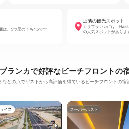
近隣の観光ス⁠ポ⁠ッ⁠ト
カサブランカには、Hassan I
は、5つ星のうち4.6です
の人気スポットがありま
ブランカで好評なビーチフロントの
さなどの点でゲストから高評価を得ているビーチフロントの宿
ョイス
スーパーホスト
ョイス
スーパーホスト