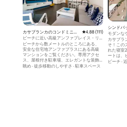
シンドバ
カサブランカのコンドミニア
レビュー111件、5つ星
4.88 (111)
ート
モダンな
ム
ビーチに近い高級アンファプレイス・リ
バスルー
カサブラ
ビング・リゾート
ビーチから数メートルのところにある、
そ！この
安全な住宅地アンファプラスにある高級
れた寝室
マンションをご覧ください。専用アクセ
ートは、
ス、屋根付き駐車場、エレガントな装飾
ート付き
ビーチ
·
が施されたこの完全装備の物件は、必要
眺め
·
徒歩移動のしやすさ
·
駐車スペース
レミアム
なすべての快適さを提供します。 光ファ
のような快
イバー、Netflix、Prime、IPTVをご利用い
パートは
ただけます。また、スーパーマーケッ
あり、お
ト、レストランなどの施設にも近接して
クションに
います。 休暇にも、または永住にも理想
ャーでも
的なこのアパートは、豪華さと静けさを
サブラン
兼ね備えています。 あなたの平穏な楽園
で、贅沢
があなたを待っています！
す。