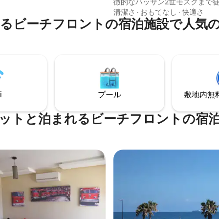
徴的なハッサン2世モスクまで
ぐ、海まで200m未満です。 海が眺められ
清潔さ
·
おもてなし
·
快適さ
るビーチフロントの宿泊施設で人気
る専用バルコニー クイーンサイ
とソファーベッド 設備・器具の
キッチン 高速Wi-Fi 無料地下駐
住居 徒歩圏内にはカフェ、レストラン、
スーパー、海辺の遊歩道があり
好のロケーションで快適さを求
プル、ビジネス旅行者、街を探
行者に最適です。
i
プール
敷地内無料駐
ットと泊まれるビーチフロントの宿