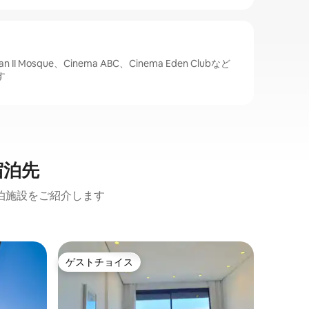
I Mosque、Cinema ABC、Cinema Eden Clubなど
す
宿泊先
泊施設をご紹介します
ブルゴー
ゲストチョイス
ゲス
ゲストチョイス
大好評
アパート
ハサン2
る豪華な
{未婚のアラ
ゲストを