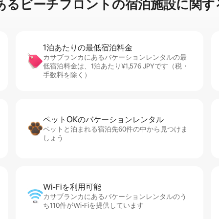
⁠ー⁠チ⁠フ⁠ロ⁠ン⁠ト⁠の宿⁠泊⁠施⁠設⁠に関⁠す⁠
1泊あたりの最⁠低⁠宿⁠泊⁠料⁠金
カサブランカにあるバケーションレンタルの最
低宿泊料金は、1泊あたり¥1,576 JPYです（税・
手数料を除く）
ペットOKのバ⁠ケ⁠ー⁠シ⁠ョ⁠ンレ⁠ン⁠タ⁠ル
ペットと泊まれる宿泊先60件の中から見つけま
しょう
Wi-Fiを利⁠用⁠可⁠能
カサブランカにあるバケーションレンタルのう
ち110件がWi-Fiを提供しています