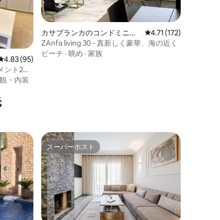
カサブランカのコンドミニア
レビュー172件、5つ星
4.71 (172)
ム
ZAnfa living 30 - 真新しく豪華、海の近く
ビーチ
·
眺め
·
家族
レビュー95件、5つ星中4.83つ星の平均評価
4.83 (95)
メント2、
観・内装
先
スーパーホスト
スーパーホスト