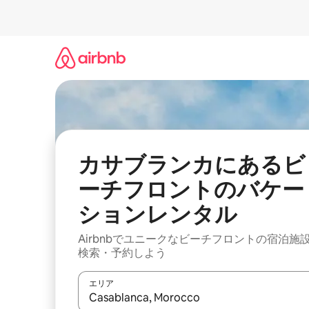
コ
ン
テ
ン
ツ
に
ス
キ
ッ
プ
カサブランカにあるビ
ーチフロントのバケー
ションレンタル
Airbnbでユニークなビーチフロントの宿泊施
検索・予約しよう
エリア
検索結果が表示されたら、上下の矢印キーを使っ