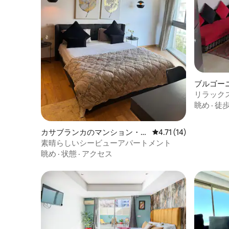
ブルゴー
ム
リラック
眺望
眺め
·
徒
カサブランカのマンション・ア
レビュー14件、5つ星
4.71 (14)
パート
素晴らしいシービューアパートメント
眺め
·
状態
·
アクセス