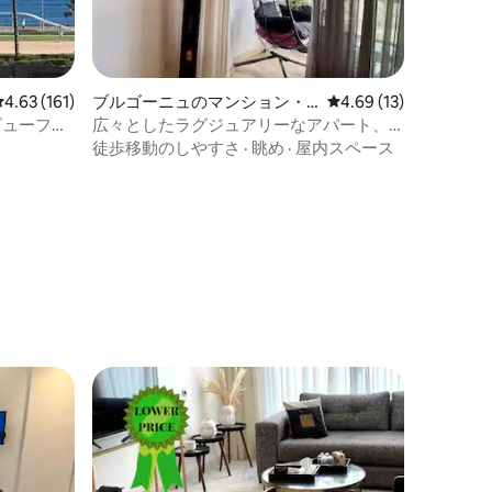
レビュー161件、5つ星中4.63つ星の平均評価
4.63 (161)
ブルゴーニュのマンション・
レビュー13件、5つ星
4.69 (13)
アパート
ビューフラ
広々としたラグジュアリーなアパート、
海を望む＋駐車場とWi-Fi
徒歩移動のしやすさ
·
眺め
·
屋内スペース