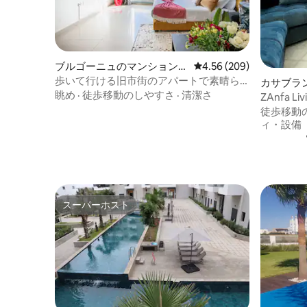
ブルゴーニュのマンション・
レビュー209件、5つ星中
4.56 (209)
アパート
歩いて行ける旧市街のアパートで素晴ら
カサブラ
しい人生を
眺め
·
徒歩移動のしやすさ
·
清潔さ
ム
ZAnfa L
ッドルー
徒歩移動
ィ・設備
スーパーホスト
スーパーホスト