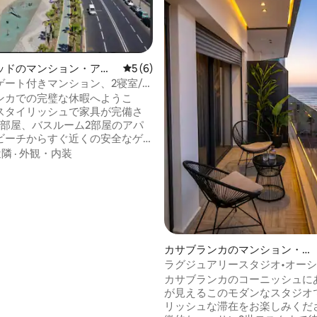
ッドのマンション・アパ
レビュー6件、5つ星中5つ星の平均評価
5 (6)
中4.88つ星の平均評価
ゲート付きマンション、2寝室/2
ム、ビーチサイド、プール付き
ンカでの完璧な休暇へようこ
スタイリッシュで家具が完備さ
2部屋、バスルーム2部屋のアパ
ビーチからすぐ近くの安全なゲ
のコミュニティにあります。プ
近隣
·
外観・内装
なアメニティ・設備で、ご自宅
適さをお楽しみください。 ア
、ビーチから徒歩すぐの場所に
店、レストラン、主要なアトラ
近い理想的な立地です。 レジ
ビジネスでも、このお部屋はカ
カの最高のロケーションの1つ
カサブランカのマンション・ア
で安全なリトリートを提供しま
パート
ラグジュアリースタジオ•オー
ー•無料駐車場＆Wi-Fi
カサブランカのコーニッシュに
が見えるこのモダンなスタジオ
リッシュな滞在をお楽しみくだ