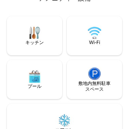
アコン、特別なひと
分、カサ・ヴォヤジュール駅と港まで5
分。メディナ、バザールまで5分。リック
スカフェ、スカラまで3分。中心部、路面
電車。無料の地下駐車場。空港シャトル
（有料）利用可能
キッチン
Wi-Fi
敷地内無料駐⁠車
プール
ス⁠ペ⁠ー⁠ス