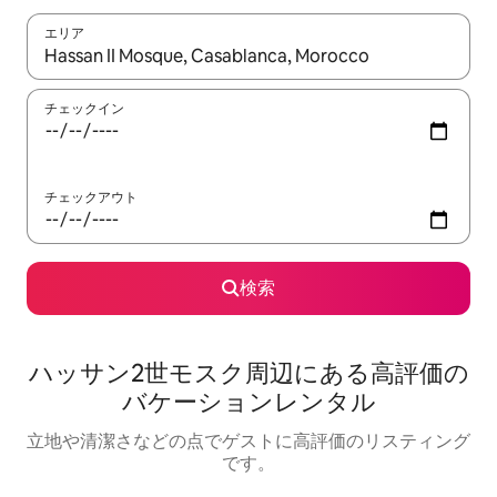
エリア
検索結果が表示されたら、上下の矢印キーを使って移動するか、
チェックイン
チェックアウト
検索
ハッサン2世モスク⁠周⁠辺⁠に⁠あ⁠る高⁠評⁠価⁠の
バ⁠ケ⁠ー⁠シ⁠ョ⁠ン⁠レ⁠ン⁠タ⁠ル
立地や清潔さなどの点でゲストに高評価のリスティング
です。