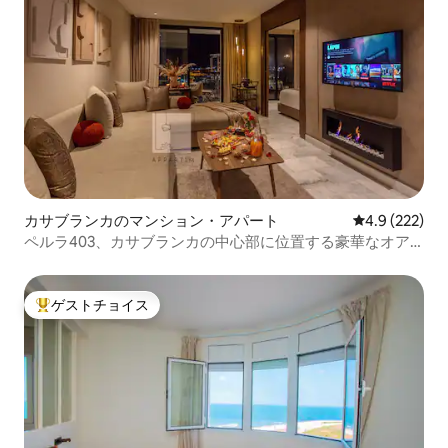
カサブランカのマンション・アパート
レビュー222
4.9 (222)
ペルラ403、カサブランカの中心部に位置する豪華なオア
シス！
ゲストチョイス
大好評のゲストチョイスです。