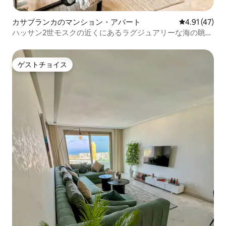
カサブランカのマンション・アパート
レビュー47件
4.91 (47)
ハッサン2世モスクの近くにあるラグジュアリーな海の眺め
のフラット
ゲストチョイス
ゲストチョイス