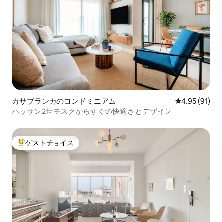
カサブランカのコンドミニアム
レビュー91件
4.95 (91)
ハッサン2世モスクからすぐの快適さとデザイン
ゲストチョイス
大好評のゲストチョイスです。