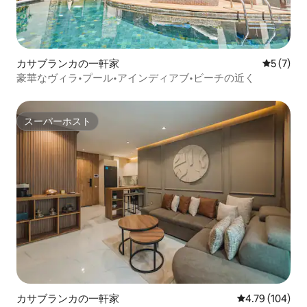
カサブランカの一軒家
レビュー
5 (7)
豪華なヴィラ•プール•アインディアブ•ビーチの近く
スーパーホスト
スーパーホスト
カサブランカの一軒家
レビュー104件
4.79 (104)