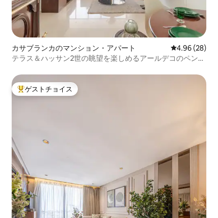
カサブランカのマンション・アパート
レビュー28件
4.96 (28)
テラス＆ハッサン2世の眺望を楽しめるアールデコのペント
ハウス
ゲストチョイス
大好評のゲストチョイスです。