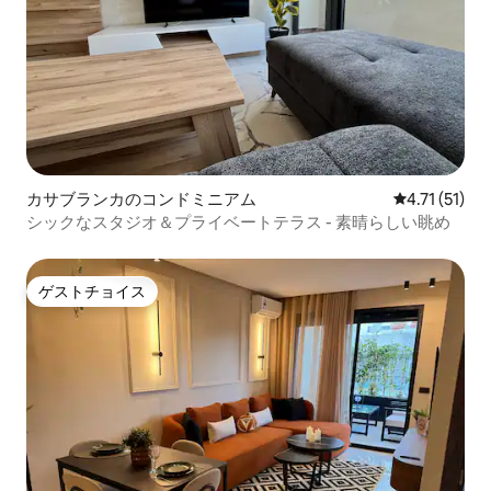
カサブランカのコンドミニアム
レビュー51件
4.71 (51)
シックなスタジオ＆プライベートテラス - 素晴らしい眺め
ゲストチョイス
ゲストチョイス