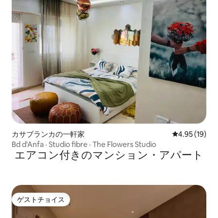
カサブランカの一軒家
レビュー19件
4.95 (19)
Bd d'Anfa · Studio fibre · The Flowers Studio
エアコン付きのマンション・アパート
ゲストチョイス
ゲストチョイス