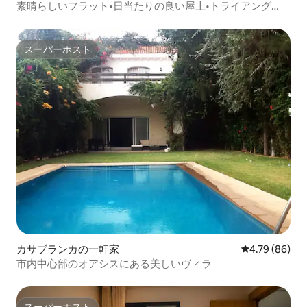
素晴らしいフラット•日当たりの良い屋上•トライアング
ル・ドール•中心部
スーパーホスト
スーパーホスト
カサブランカの一軒家
レビュー86件
4.79 (86)
市内中心部のオアシスにある美しいヴィラ