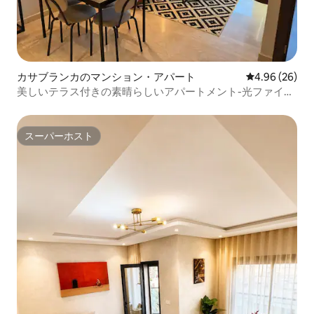
カサブランカのマンション・アパート
レビュー26件
4.96 (26)
美しいテラス付きの素晴らしいアパートメント-光ファイバ
ー
スーパーホスト
スーパーホスト