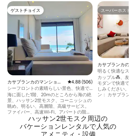
ゲストチョイス
スーパーホスト
ゲストチョイス
スーパーホスト
カサブランカのマ
アパート
明るく快適なスタ
ク・ハッサン2世
カップル💑、友人
カサブランカのマンショ
レビュー506件、5つ星中4.88
4.88 (506)
モダンで快適で豪
ン・アパート
シーフロントの素晴らしい景色、快適で
しみください。 🌟 理想的なロケーショ
豪華なセントラルアパートメント
ン： カサブラン
海に面した1階、20mのところから海の絶
部にあるロマンチ
景、ハッサン2世モスク、コーニッシュの
サン2世モスク、
眺め。明るい、高層階、高級サービス。
ジャンなどの近くにあり
ファイバー、高速Wi-Fi。アパートの階下
ハッサン2世モスク⁠周⁠辺⁠の
空間： パティオ
には海辺の遊歩道、レストラン、カフ
設備の整ったオー
ェ、パン屋、その他のすべての施設があ
バ⁠ケ⁠ー⁠シ⁠ョ⁠ン⁠レ⁠ン⁠タ⁠ル⁠で人⁠気⁠の
テラスのある寝室。 カップルに❤️最
ります。 レストラン、おしゃれなバーま
ア⁠メ⁠ニ⁠テ⁠ィ⁠・⁠設⁠備
親密で居心地の良い
で5分以内。 スーパーマーケットまで3