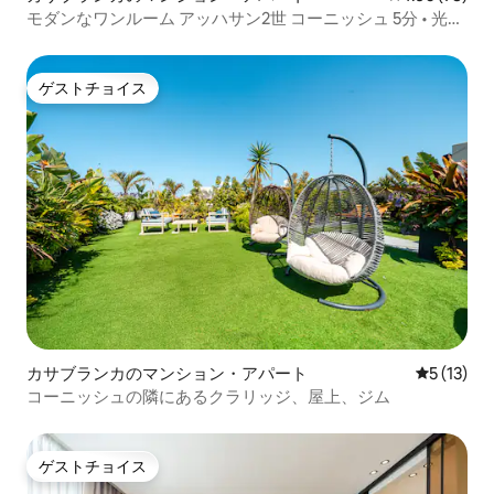
モダンなワンルーム アッハサン2世 コーニッシュ 5分 • 光フ
ァイバー
ゲストチョイス
ゲストチョイス
カサブランカのマンション・アパート
レビュー1
5 (13)
コーニッシュの隣にあるクラリッジ、屋上、ジム
ゲストチョイス
ゲストチョイス