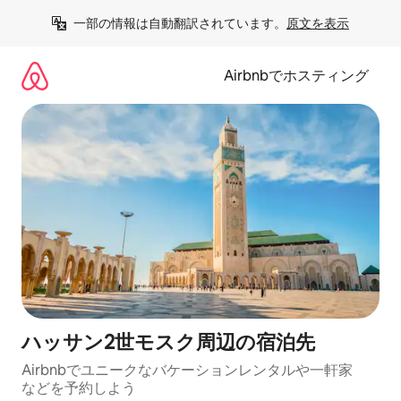
コ
一部の情報は自動翻訳されています。
原文を表示
ン
テ
ン
Airbnbでホスティング
ツ
に
ス
キ
ッ
プ
ハッサン2世モスク⁠周⁠辺⁠の宿⁠泊⁠先
Airbnbでユニークなバ⁠ケ⁠ー⁠シ⁠ョ⁠ンレ⁠ン⁠タ⁠ルや一⁠軒⁠家
な⁠ど⁠を予⁠約⁠し⁠よ⁠う