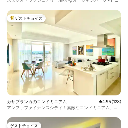
スタジオ・ラグジュアリー/静かなオーシャンパーク - ビー
チに近い
ゲストチョイス
大好評のゲストチョイスです。
カサブランカのコンドミニアム
レビュー128件
4.95 (128)
アンファファイナンスシティ！素敵なコンドミニアム、ヴ
ェジタルタワー
ゲストチョイス