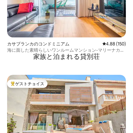
カサブランカのコンドミニアム
レビュー150件
4.88 (150)
海に面した素晴らしいワンルームマンション-マリーナカサ
家族と泊まれる貸別荘
ブランカ
ゲストチョイス
大好評のゲストチョイスです。