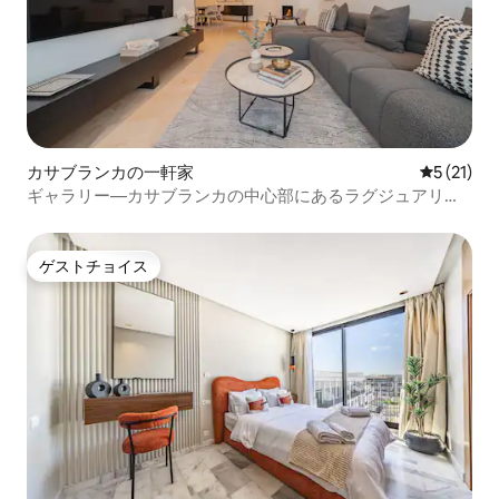
カサブランカの一軒家
レビュー2
5 (21)
ギャラリー—カサブランカの中心部にあるラグジュアリー
＆コンフォート
ゲストチョイス
ゲストチョイス