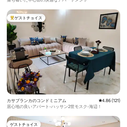
ゲストチョイス
大好評のゲストチョイスです。
カサブランカのコンドミニアム
レビュー121件
4.86 (121)
居心地の良いアパート-ハッサン2世モスク-海辺！
ゲストチョイス
ゲストチョイス