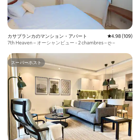
カサブランカのマンション・アパート
レビュー109件
4.98 (109)
7th Heaven – オーシャンビュー - 2 chambres – ღ –
スーパーホスト
スーパーホスト