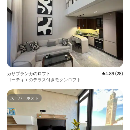
カサブランカのロフト
レビュー28件
4.89 (28)
ゴーティエのテラス付きモダンロフト
スーパーホスト
スーパーホスト