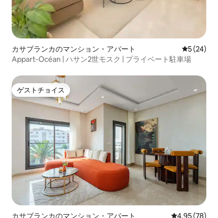
カサブランカのマンション・アパート
レビュー2
5 (24)
Appart-Océan | ハサン2世モスク | プライベート駐車場
ゲストチョイス
ゲストチョイス
カサブランカのマンション・アパート
レビュー78件
4.95 (78)