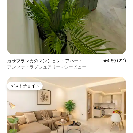
カサブランカのマンション・アパート
レビュー211件
4.89 (211)
アンファ・ラグジュアリー - シービュー
ゲストチョイス
ゲストチョイス