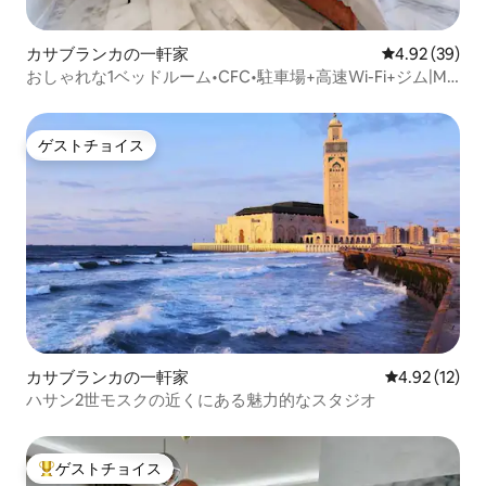
カサブランカの一軒家
レビュー39件
4.92 (39)
おしゃれな1ベッドルーム•CFC•駐車場+高速Wi-Fi+ジム|MS
STAYS
ゲストチョイス
ゲストチョイス
カサブランカの一軒家
レビュー12件
4.92 (12)
ハサン2世モスクの近くにある魅力的なスタジオ
ゲストチョイス
大好評のゲストチョイスです。