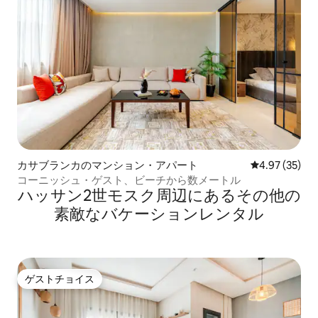
カサブランカのマンション・アパート
レビュー35件
4.97 (35)
コーニッシュ・ゲスト、ビーチから数メートル
ハッサン2世モスク⁠周⁠辺⁠に⁠あ⁠るそ⁠の⁠他⁠の
素⁠敵⁠なバ⁠ケ⁠ー⁠シ⁠ョ⁠ン⁠レ⁠ン⁠タ⁠ル
ゲストチョイス
ゲストチョイス