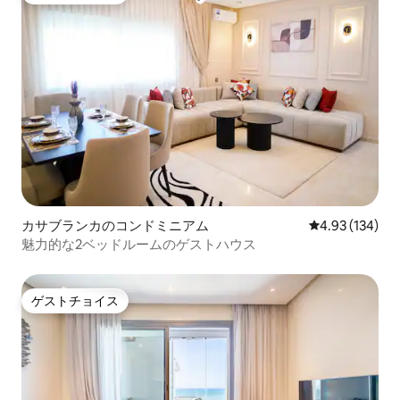
カサブランカのコンドミニアム
レビュー134件
4.93 (134)
魅力的な2ベッドルームのゲストハウス
ゲストチョイス
ゲストチョイス