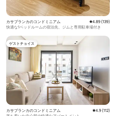
カサブランカのコンドミニアム
レビュー139件
4.89 (139)
快適な1ベッドルームの宿泊先、ジムと専用駐車場付き
ゲストチョイス
ゲストチョイス
カサブランカのコンドミニアム
レビュー112
4.9 (112)
落ち着いた中心部の快適なアパートメント