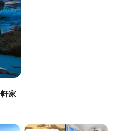
⁠軒⁠家
キャプテ