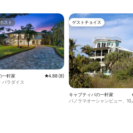
ホスト
ゲストチョイス
ホスト
ゲストチョイス
の一軒家
レビュー8件、5つ星中4.88つ星の平均評価
4.88 (8)
・パラダイス
キャプティバの一軒家
パノラマオーシャンビュー、10
水プール