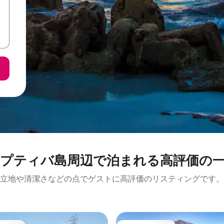
ティバ島周⁠辺⁠で泊⁠ま⁠れ⁠る高⁠評⁠価⁠の一
立地や清潔さなどの点でゲストに高評価のリスティングです。