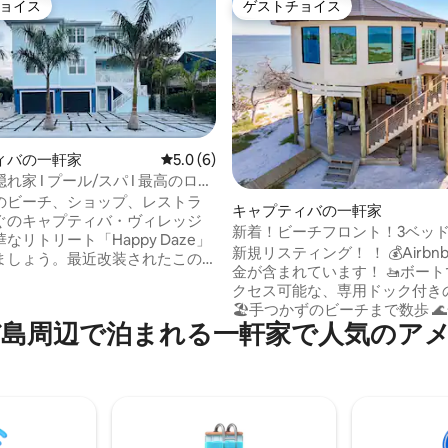
ョイス
ゲストチョイス
ョイス
ゲストチョイス
ィバの一軒家
レビュー6件、5つ星中5.0つ星の平均評価
5.0 (6)
れ家 I プール/スパ I 最高のロケ
中5.0つ星の平均評価
のビーチ、ショップ、レストラ
キャプティバの一軒家
ぐのキャプティバ・ヴィレッジ
新着！ビーチフロント！3ベッ
なリトリート「Happy Daze」
スイート、持続可能な家+ドッ
新規リスティング！ ！ 💰Airbnbと清掃料
ましょう。最近改装されたこの5
金が含まれています！ 🚤ボー
.5バスルームの宿泊施設は、モダ
クセス可能な、専用ドック付き
イン、エレガントな仕上げ、温
🏖️手つかずのビーチまで数歩 🌊全室から
る雰囲気が特徴で、ご家族やグ
辺⁠で泊⁠ま⁠れ⁠る一⁠軒⁠家⁠で人⁠気⁠のア⁠メ
パノラマのウォータービュー 🛏️専用のク
最適です。キッチン、バーベキ
イーンベッド付きスイートルーム3室 
ール／温水スパ、卓球、ビリヤ
プレミアムキッチンとグリル ☀️テスラの
備えた専用の屋外スペースをお
太陽光発電と🚀StarlinkのWi-Fi 🛁 素晴ら
ださい。屋内にはテレビ10台、
しい夕日を眺められる 🛶 カヤック、
、高速Wi-Fiが備わっていま
SUP、電動自転車が含まれています 
護区に囲まれています。近くに