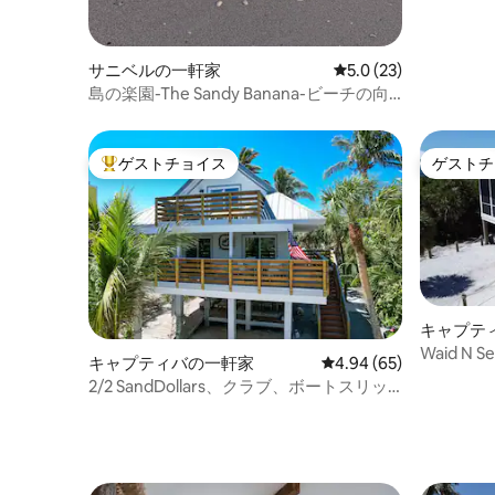
サニベルの一軒家
レビュー23件、5つ星
5.0 (23)
島の楽園-The Sandy Banana-ビーチの向
かい
ゲストチョイス
ゲストチ
大好評のゲストチョイスです。
ゲストチ
キャプテ
Waid N
キャプティバの一軒家
レビュー65件、5つ星中
4.94 (65)
チハウス/
2/2 SandDollars、クラブ、ボートスリッ
プ