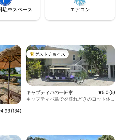
ン、清潔なお家） 一生に一度は、伝説の
キャプティバの日の出と夕日を見る価値
⁠車ス⁠ペ⁠ー⁠ス
エアコン
時間を求
があります！
ゲストチョイス
大好評のゲストチョイスです。
キャプティバの一軒家
レビュー5件、5つ星
5.0 (5)
キャプティバ島で夕暮れどきのヨット体
験
レビュー134件、5つ星中4.93つ星の平均評価
4.93 (134)