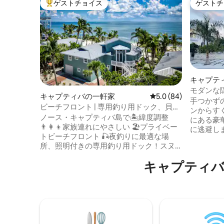
ゲストチョイス
ゲストチ
大好評のゲストチョイスです。
ゲストチ
キャプテ
モダンな隠
キャプティバの一軒家
レビュー84件、5つ星
5.0 (84)
ーション
手つかず
ビーチフロント | 専用釣り用ドック、貝殻
ンからす
拾い、日の出
ノース・キャプティバ島で🏝️緯度調整
にある豪華
👨‍👩‍👦家族連れにやさしい 🏖️プライベー
に逃避し
トビーチフロント 🎣夜釣りに最適な場
寝室、5
所、照明付きの専用釣り用ドック！スヌ
ンなデザ
ーク、レッドフィッシュ、トラウト、シ
かみのあ
キャプティバ島周⁠
ープスヘッドなどがたくさんいます 🏊‍♂️ア
ループに
イランドクラブ会員（プール、カヤッ
ュー、プ
ク、バスケットボール） 🏯4ベッドルー
ード台を
ム、4.5バスルームで10名様が快適に宿泊
楽しみく
可能 エアコン付き⭐️2,600平方フィート、
ビーチ用具
水を見下ろす1,400平方フィートのデッキ
す。 宿泊人数：12名様 駐車場：4台分 ペ
予約からチェックアウトまで📞オーナー