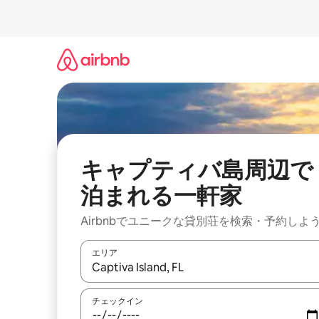
コ
ン
テ
ン
ツ
に
ス
キ
ッ
プ
キャプティバ島周辺で
泊まれる一軒家
Airbnbでユニークな貸別荘を検索・予約しよ
エリア
検索結果が表示されたら、上下の矢印キーを使っ
チェックイン