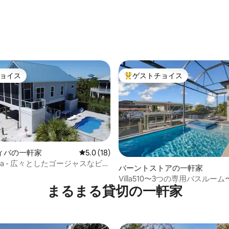
中5.0つ星の平均評価
ョイス
ゲストチョイス
ョイス
大好評のゲストチョイスです。
ィバの一軒家
レビュー18件、5つ星中5.0つ星の平均評価
5.0 (18)
 Sea - 広々としたゴージャスなビー
バーントストアの一軒家
4.94つ星の平均評価
プール/バー
Villa510〜3つの専用バスルー
まるまる貸切の一軒家
セス、温水スパ〜プール