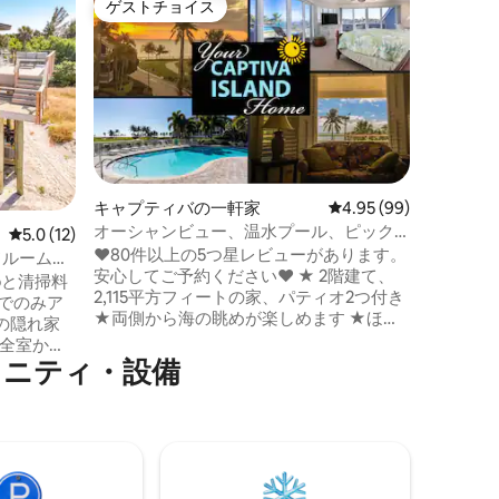
ゲストチョイス
ゲス
ゲストチョイス
大好評
100万
ビーチま
アイル・
かずのビ
た豪華な宿泊先で
しみくだ
冷水） 
用バスルーム付き 🍽
ンなキッチ
ン、スピ
キャプティバの一軒家
レビュー99件、5つ星
4.95 (99)
ンインデッ
オーシャンビュー、温水プール、ピック
レビュー12件、5つ星中5.0つ星の平均評価
5.0 (12)
ターネットで接
ルボール、ビーチまで徒歩で行ける
❤80件以上の5つ星レビューがあります。
クラブの
ドルームの
安心してご予約ください❤ ★ 2階建て、
ム ⚡️ 
ク
2,115平方フィートの家、パティオ2つ付き
🏝️探
トでのみア
★両側から海の眺めが楽しめます ★ほぼ
す。今す
の隠れ家
プライベートビーチまで徒歩5分 ★ 8人宿
泊可能 - （キングサイズベッド2台、ツイ
⁠ニ⁠テ⁠ィ・設⁠備
ン2台、ソファベッド） - バスルーム3室
🍽️
★高速Wi-Fi、Keurig、スマートテレビ ★
温水プール、ジャグジー、ピックルボー
ルへのアクセス ★パック＆プレイ＋ボー
ドゲーム ★経験豊富なホスト - （簡単な
 保
チェックイン、明確なコミュニケーショ
ある家は1