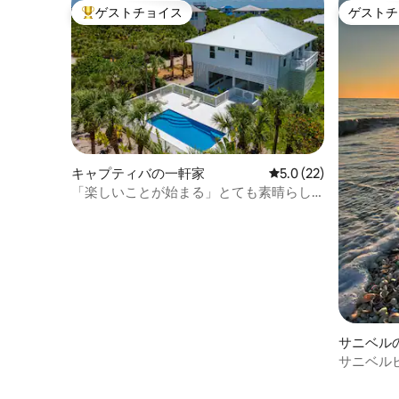
ゲストチョイス
ゲストチ
大好評のゲストチョイスです。
ゲストチ
キャプティバの一軒家
レビュー22件、5つ星
5.0 (22)
「楽しいことが始まる」とても素晴らし
い！宿泊先
サニベル
サニベル
シェリン