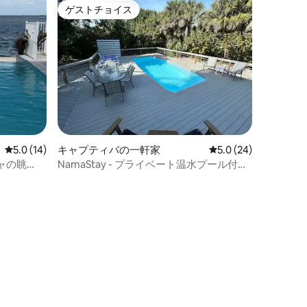
ゲストチョイス
ゲストチョイス
レビュー14件、5つ星中5.0つ星の平均評価
5.0 (14)
キャプティバの一軒家
レビュー24件、5つ星
5.0 (24)
ャの眺
NamaStay - プライベート温水プール付き
の豪華4ベッドルーム