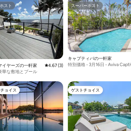
ホスト
スーパーホスト
ホスト
スーパーホスト
4.91つ星の平均評価
キャプティバの一軒家
特別価格 - 3月16日 - Aviva Capti
マイヤーズの一軒家
レビュー3件、5つ星中4.67つ星の平均評価
4.67 (3)
豪華な敷地とプール
トチョイス
ゲストチョイス
ゲストチョイスです。
ゲストチョイス