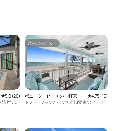
スーパーホスト
スーパーホスト
レビュー20件、5つ星中5.0つ星の平均評価
5.0 (20)
ボニータ・ビーチの一軒家
レビュー16件、5つ星
4.75 (16)
ム〜湾岸アク
トミー・バハマ・ハウス | 3寝室のビーチ
フロントの隠れ家