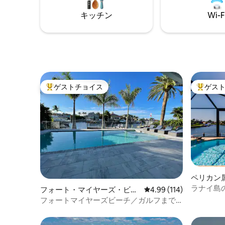
ット同伴
が対応 👩‍✈️プロフェッショナルによる管理-
ン、クイ
キッチン
Wi-F
荷物/食料品サービス 🛻ゴルフカート付き
ン、ツイ
🛜高速Wi-Fi 今すぐお問い合わせくださ
い！
ゲストチョイス
ゲス
大好評のゲストチョイスです。
大好評の
ペリカン
ラナイ島
フォート・マイヤーズ・ビー
レビュー114件、5つ星
4.99 (114)
プール付
チの一軒家
フォートマイヤーズビーチ／ガルフまで
数分の運河の楽園