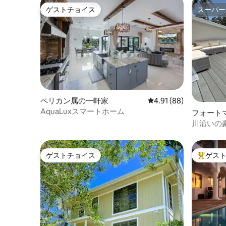
ゲストチョイス
スーパー
ゲストチョイス
スーパー
ペリカン属の一軒家
レビュー88件、5つ星中
4.91 (88)
AquaLuxスマートホーム
フォート
川沿いの
ゲストチョイス
ゲス
ゲストチョイス
大好評の