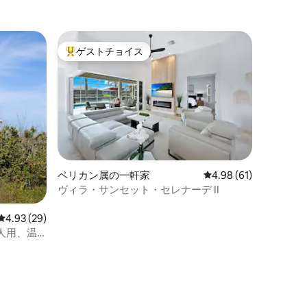
ゲストチョイス
大好評のゲストチョイスです。
ペリカン属の一軒家
レビュー61件、5つ星
4.98 (61)
ヴィラ・サンセット・セレナーデ II
レビュー29件、5つ星中4.93つ星の平均評価
4.93 (29)
人用、温