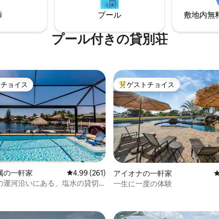
禁止 ベッド：キング、クイー
軒だけです 🐬 素晴らしい野生動物観察 ✨
ーン、フルード、ツイン、ツイ
i
プール
敷地内無料駐
自然愛好家、釣り好き、静かな
ン、ツイン
める人に最適
プール付きの貸別荘
トチョイス
ゲストチョイス
ゲストチョイスです。
大好評のゲストチョイスです。
属の一軒家
レビュー261件、5つ星中4.99つ星の平均評価
4.99 (261)
アイオナの一軒家
の運河沿いにある、塩水の貸切
一生に一度の体験
中4.99つ星の平均評価
きの豪華なヴィラ