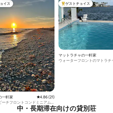
ョイス
ゲストチョイス
ョイス
大好評のゲストチョイスです。
中5.0つ星の平均評価
マットラチャの一軒家
ウォーターフロントのマトラチ
め！ 2/2温水プール付きの家
の一軒家
レビュー21件、5つ星中4.86つ星の平均評価
4.86 (21)
ビーチフロントコンドミニアム|
中・長期滞在向けの貸別荘
グパラダイス