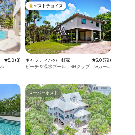
ゲストチョイス
大好評のゲストチョイスです。
レビュー3件、5つ星中5.0つ星の平均評価
5.0 (3)
キャプティバの一軒家
レビュー79件、5つ星
5.0 (79)
va
ビーチ＆温水プール、SHクラブ、Gカー
トまで1分
スーパーホスト
スーパーホスト