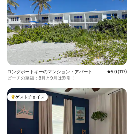
ロングボートキーのマンション・アパート
レビュー117
5.0 (117)
ビーチの至福：8月と9月は割引！
ゲストチョイス
大好評のゲストチョイスです。