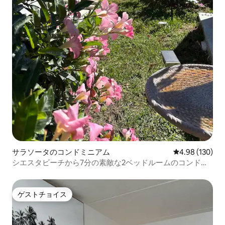
サラソータのコンドミニアム
レビュー130件
4.98 (130)
シエスタビーチから7分の素敵な2ベッドルームのコンドミ
ニアム
ゲストチョイス
ゲストチョイス