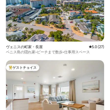
ヴェニスの町家・長屋
レビュー27
5.0 (27)
ベニス島の隠れ家•ビーチまで数歩•仕事用スペース
ゲストチョイス
大好評のゲストチョイスです。