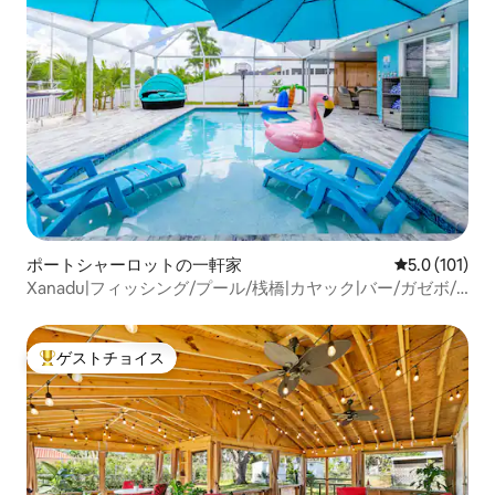
ポートシャーロットの一軒家
レビュー101
5.0 (101)
Xanadu|フィッシング/プール/桟橋|カヤック|バー/ガゼボ/
お子様向け
ゲストチョイス
大好評のゲストチョイスです。