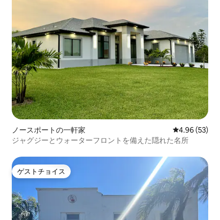
ノースポートの一軒家
レビュー53件
4.96 (53)
ジャグジーとウォーターフロントを備えた隠れた名所
ゲストチョイス
ゲストチョイス