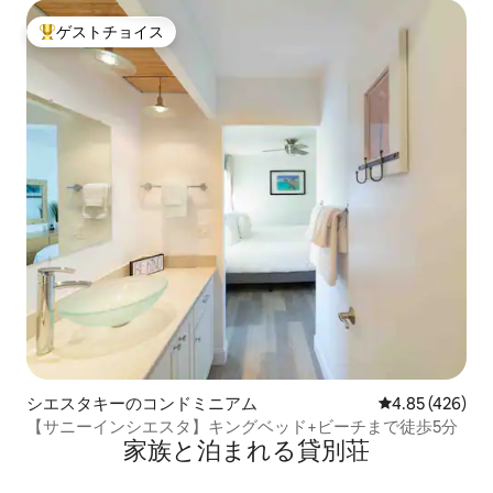
ゲストチョイス
大好評のゲストチョイスです。
シエスタキーのコンドミニアム
レビュー426件
4.85 (426)
【サニーインシエスタ】キングベッド+ビーチまで徒歩5分
家族と泊まれる貸別荘