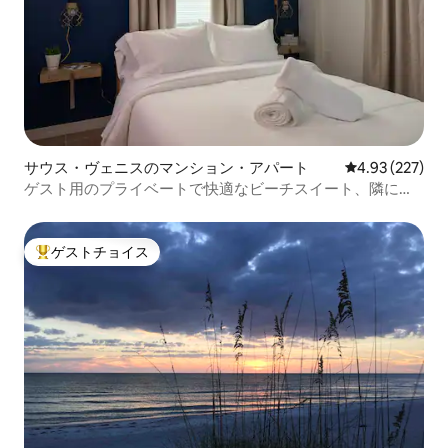
サウス・ヴェニスのマンション・アパート
レビュー227件
4.93 (227)
ゲスト用のプライベートで快適なビーチスイート、隣に駐
車場あり
ゲストチョイス
大好評のゲストチョイスです。