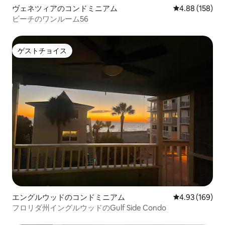
ヴェネツィアのコンドミニアム
レビュー158件
4.88 (158)
ビーチのワンルーム56
ゲストチョイス
ゲストチョイス
エングルウッドのコンドミニアム
レビュー169件
4.93 (169)
フロリダ州イングルウッドのGulf Side Condo