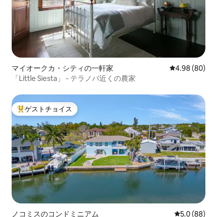
マイオークカ・シティの一軒家
レビュー80件
4.98 (80)
「Little Siesta」 - テラノバ近くの農家
ゲストチョイス
大好評のゲストチョイスです。
ノコミスのコンドミニアム
レビュー88
5.0 (88)