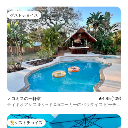
ゲストチョイス
ゲストチョイス
ノコミスの一軒家
レビュー109件
4.95 (109)
ティキオアシス 3ベッド 0.6エーカーのパラダイス ビーチま
で5分
ゲストチョイス
大好評のゲストチョイスです。