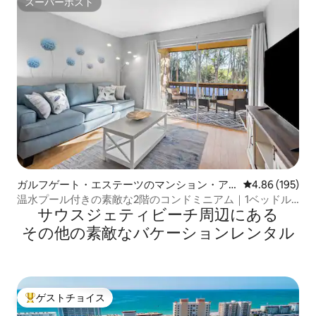
スーパーホスト
スーパーホスト
ガルフゲート・エステーツのマンション・ア
レビュー195件
4.86 (195)
パート
温水プール付きの素敵な2階のコンドミニアム｜1ベッドル
サウスジェティビーチ⁠周⁠辺⁠に⁠あ⁠る
ーム
そ⁠の⁠他⁠の素⁠敵⁠なバ⁠ケ⁠ー⁠シ⁠ョ⁠ン⁠レ⁠ン⁠タ⁠ル
ゲストチョイス
大好評のゲストチョイスです。