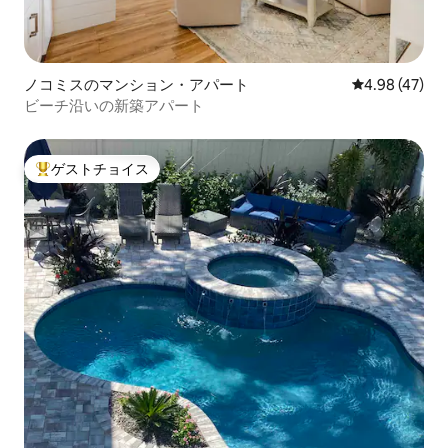
ノコミスのマンション・アパート
レビュー47件
4.98 (47)
ビーチ沿いの新築アパート
ゲストチョイス
大好評のゲストチョイスです。