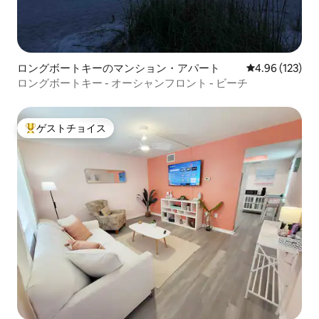
ロングボートキーのマンション・アパート
レビュー123件
4.96 (123)
ロングボートキー - オーシャンフロント - ビーチ
ゲストチョイス
大好評のゲストチョイスです。