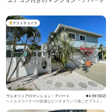
エアコン付きのマンション・アパート
ゲストチョイス
大好評のゲストチョイスです。
ヴェネツィアのマンション・アパート
レビュー502件
4.99 (502)
ヘイルズコーナーの快適なビーチタウンで過ごすプライベ
ートな休暇