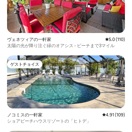
ヴェネツィアの一軒家
レビュー110
5.0 (110)
太陽の光が降り注ぐ緑のオアシス - ビーチまで3マイル
ゲストチョイス
ゲストチョイス
ノコミスの一軒家
レビュー109件
4.91 (109)
ショアビーチハウスリゾートの「ヒトデ」