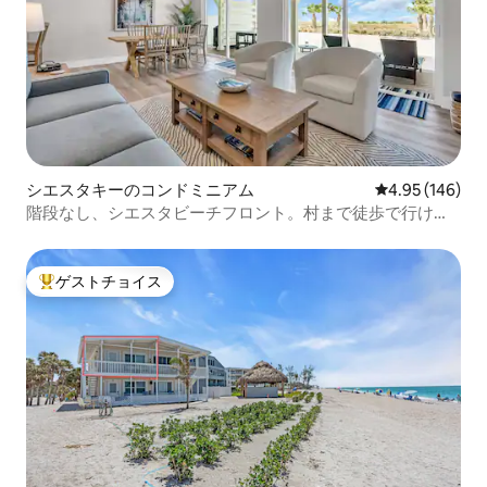
シエスタキーのコンドミニアム
レビュー146件
4.95 (146)
階段なし、シエスタビーチフロント。村まで徒歩で行けま
す！
ゲストチョイス
大好評のゲストチョイスです。