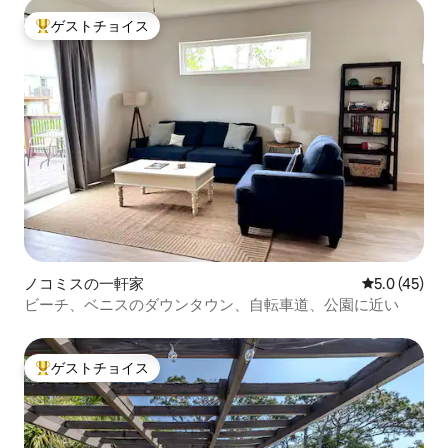
ゲストチョイス
大好評のゲストチョイスです。
ノコミスの一軒家
レビュー45
5.0 (45)
ビーチ、ベニスのダウンタウン、自転車道、公園に近い
ゲストチョイス
大好評のゲストチョイスです。