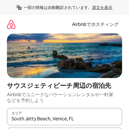
コ
一部の情報は自動翻訳されています。
原文を表示
ン
テ
ン
Airbnbでホスティング
ツ
に
ス
キ
ッ
プ
サウスジェティビーチ⁠周⁠辺⁠の宿⁠泊⁠先
Airbnbでユニークなバ⁠ケ⁠ー⁠シ⁠ョ⁠ンレ⁠ン⁠タ⁠ルや一⁠軒⁠家
な⁠ど⁠を予⁠約⁠し⁠よ⁠う
エリア
検索結果が表示されたら、上下の矢印キーを使って移動するか、