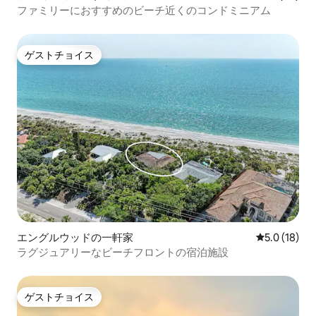
ファミリーにおすすめのビーチ近くのコンドミニアム
ゲストチョイス
ゲストチョイス
エングルウッドの一軒家
レビュー18
5.0 (18)
ラグジュアリーなビーチフロントの宿泊施設
ゲストチョイス
ゲストチョイス