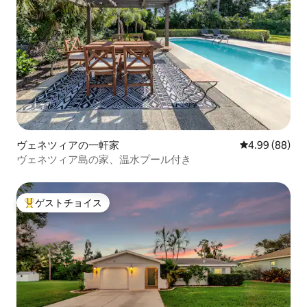
ヴェネツィアの一軒家
レビュー88件
4.99 (88)
ヴェネツィア島の家、温水プール付き
ゲストチョイス
大好評のゲストチョイスです。