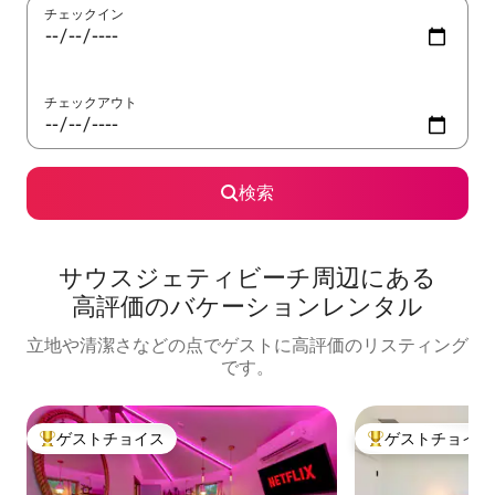
チェックイン
チェックアウト
検索
サウスジェティビーチ⁠周⁠辺⁠に⁠あ⁠る
高⁠評⁠価⁠のバ⁠ケ⁠ー⁠シ⁠ョ⁠ン⁠レ⁠ン⁠タ⁠ル
立地や清潔さなどの点でゲストに高評価のリスティング
です。
ゲストチョイス
ゲストチョイス
大好評のゲストチョイスです。
大好評のゲストチ