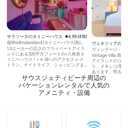
サラソータのタイニーハウス
レビュー418件、5つ星中4.95
4.95 (418)
@Shellmateisland |タイニーハウス|島|自
ヴェネツィアのコ
転車|カヤック
1.5エーカーの広さのプライベートアイラ
アム
ヴィンテージ・ヴィ
ンドにある320平方フィートの⭑八角形タ
| プール
Vintage Villa 35へよ
イニーハウス！⭑ ✯ 湖へのアクセス レス
アイランドのゴー
トラン、ナイトライフ、ショッピングま
り、メキシコ湾か
で✯徒歩圏内 ✯ 設備・器具のそろったキ
あります。明るく
ッチン ✯ 無料の自転車、カヤック、ビー
サウスジェティビーチ⁠周⁠辺⁠の
の海辺の隠れ家で
チ用具 ✯ 裏庭の焚き火台＋バーベキュー
つろぎと、全体に
バ⁠ケ⁠ー⁠シ⁠ョ⁠ン⁠レ⁠ン⁠タ⁠ル⁠で人⁠気⁠の
✯ ハンモック付きの屋外ラウンジ Netflix
が融合しています。 砂浜まで徒歩
ア⁠メ⁠ニ⁠テ⁠ィ⁠・⁠設⁠備
付き✯スマートテレビ ✯ 形状記憶ベッド
き、近くのShark
✯ 426MbpsのWi-Fi 自家製お菓子のため
ニスのダウンタウ
に、どの果樹が旬のものかお尋ねくださ
日を過ごしましょ
い！ 3分→シエスタキービーチ 7分 ダウン
ずか数分の距離にあります
→タウンSRQ 12分→マイアカ川州立公園
トは、1950年代
（川カヤック＋野生動物観察）
設の歴史に敬意を
ピックサイズのコ