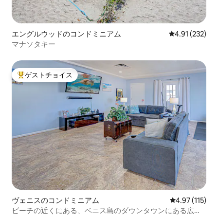
エングルウッドのコンドミニアム
レビュー232件
4.91 (232)
マナソタキー
ゲストチョイス
大好評のゲストチョイスです。
ヴェニスのコンドミニアム
レビュー115
4.97 (115)
ビーチの近くにある、ベニス島のダウンタウンにある広々