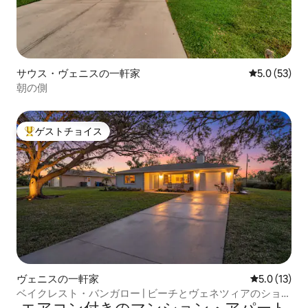
サウス・ヴェニスの一軒家
レビュー53
5.0 (53)
朝の側
ゲストチョイス
大好評のゲストチョイスです。
ヴェニスの一軒家
レビュー13
5.0 (13)
ベイクレスト・バンガロー | ビーチとヴェネツィアのショッ
プまで徒歩