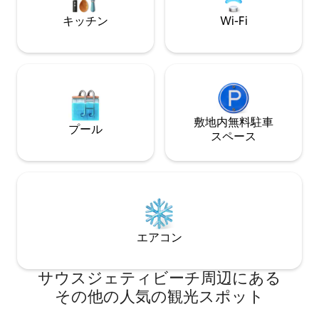
利用いただけます
キッチン
Wi-Fi
敷地内無料駐⁠車
プール
ス⁠ペ⁠ー⁠ス
エアコン
サウスジェティビーチ⁠周⁠辺⁠に⁠あ⁠る
そ⁠の⁠他⁠の人⁠気⁠の観⁠光⁠ス⁠ポ⁠ッ⁠ト