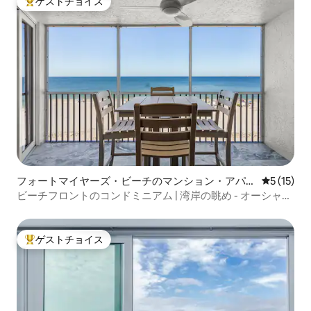
ゲストチョイス
大好評のゲストチョイスです。
フォートマイヤーズ・ビーチのマンション・アパー
レビュー1
5 (15)
ト
ビーチフロントのコンドミニアム | 湾岸の眺め - オーシャン
グラス
ゲストチョイス
大好評のゲストチョイスです。