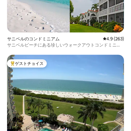
サニベルのコンドミニアム
レビュー263
4.9 (263)
サニベルビーチにある珍しいウォークアウトコンドミニア
ム
ゲストチョイス
大好評のゲストチョイスです。