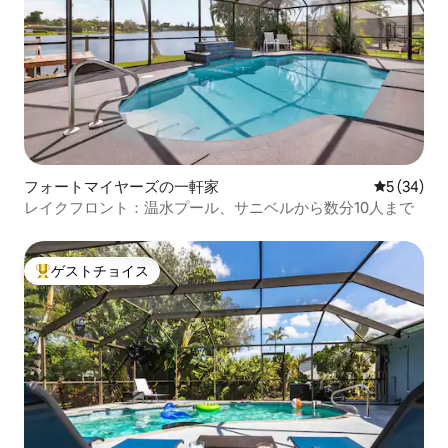
フォートマイヤーズの一軒家
レビュー3
5 (34)
レイクフロント：温水プール、サニベルから数分10人まで
ゲストチョイス
大好評のゲストチョイスです。