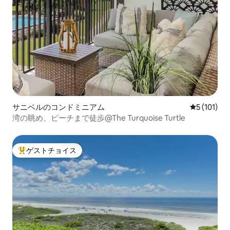
サニベルのコンドミニアム
レビュー1
5 (101)
湾の眺め、ビーチまで徒歩@The Turquoise Turtle
ゲストチョイス
大好評のゲストチョイスです。