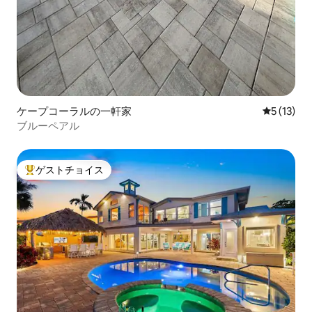
ケープコーラルの一軒家
レビュー1
5 (13)
ブルーペアル
ゲストチョイス
大好評のゲストチョイスです。