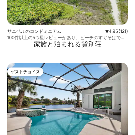
サニベルのコンドミニアム
レビュー121
4.95 (121)
100件以上の5つ星レビューがあり、ビーチのすぐそばで
家族と泊まれる貸別荘
す！
ゲストチョイス
ゲストチョイス