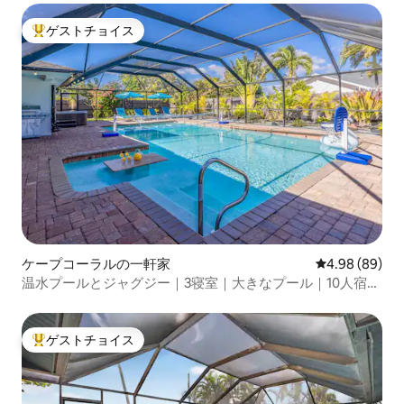
ゲストチョイス
大好評のゲストチョイスです。
ケープコーラルの一軒家
レビュー89件
4.98 (89)
温水プールとジャグジー｜3寝室｜大きなプール｜10人宿泊
可能
ゲストチョイス
大好評のゲストチョイスです。