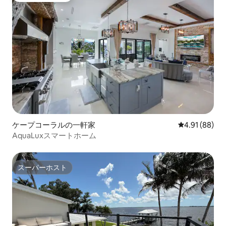
ケープコーラルの一軒家
レビュー88件
4.91 (88)
AquaLuxスマートホーム
スーパーホスト
スーパーホスト