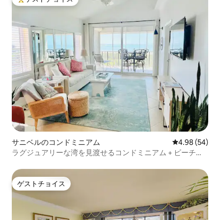
大好評のゲストチョイスです。
サニベルのコンドミニアム
レビュー54件
4.98 (54)
ラグジュアリーな湾を見渡せるコンドミニアム + ビーチま
で徒歩すぐ
ゲストチョイス
ゲストチョイス