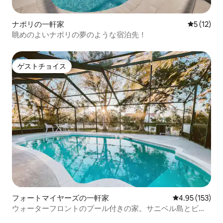
ナポリの一軒家
レビュー1
5 (12)
眺めのよいナポリの夢のような宿泊先！
ゲストチョイス
ゲストチョイス
フォートマイヤーズの一軒家
レビュー153件
4.95 (153)
ウォーターフロントのプール付きの家。サニベル島とビー
チまで数分