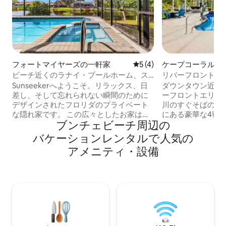
フォートマイヤーズの一軒家
レビュー4件、5つ星中5つ
5 (4)
ケープコーラルの
ビーチ近くのラナイ・プールホーム、ス
リバーフロントの
ピルオーバースパ付き
＆スパ・60フィ
Sunseekerへようこそ。リラックス、日
ダウンタウン近く
差し、そして忘れられない瞬間のために
ーフロントエリア
デザインされたフロリダのプライベート
川のすぐそばの素
な隠れ家です。 この広々としたお家は、
にある豪華な4寝室
ブンチェビーチ⁠周⁠辺⁠の
快適さと海岸の魅力が完璧に融合してい
ラ。 高級なアメ
ます。完全に囲まれたラナイ内には、温
大な裏庭と川への直接ア
バ⁠ケ⁠ー⁠シ⁠ョ⁠ン⁠レ⁠ン⁠タ⁠ル⁠で人⁠気⁠の
水塩水プールとスピルオーバースパがあ
室 ✔ オープンデザインのリビング ✔ フル
ア⁠メ⁠ニ⁠テ⁠ィ⁠・⁠設⁠備
り、暖かい日差し、サンセットカクテ
キッチン ✔ パテ
ル、水辺での穏やかな夜を楽しむのに最
ー、バー、ダイニ
適です。プールサイドでくつろぐ時も、
✔ 広大なトロピカ
パティオでバーベキューをする時も、サ
が一体化したサラウン
ギやカワウソなどの地元の野生動物が通
トテレビ✔7台 ✔ 高
り過ぎるのを眺める時も、ここで過ごす
ットスキーリフト
一瞬一瞬がバカンスのような気分にさせ
✔大きな専用桟橋/ドック！
てくれます。 室内には、人とのつながり
ご覧ください！