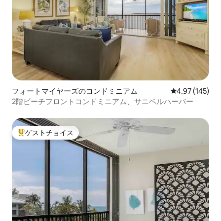
フォートマイヤーズのコンドミニアム
レビュー145件
4.97 (145)
2階ビーチフロントコンドミニアム、サニベルハーバー
ゲストチョイス
大好評のゲストチョイスです。