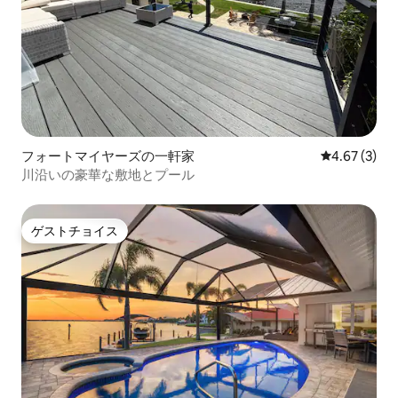
フォートマイヤーズの一軒家
レビュー3件
4.67 (3)
川沿いの豪華な敷地とプール
ゲストチョイス
ゲストチョイス