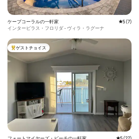
ケープコーラルの一軒家
レビュー
5 (7)
インタービラス・フロリダ - ヴィラ・ラグーナ
ゲストチョイス
大好評のゲストチョイスです。
フォートマイヤーズ・ビーチの一軒家
レビュー2
5 (27)