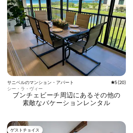
サニベルのマンション・アパート
レビュー2
5 (20)
シー・ラ・ヴィー
ブンチェビーチ⁠周⁠辺⁠に⁠あ⁠るそ⁠の⁠他⁠の
素⁠敵⁠なバ⁠ケ⁠ー⁠シ⁠ョ⁠ン⁠レ⁠ン⁠タ⁠ル
ゲストチョイス
ゲストチョイス