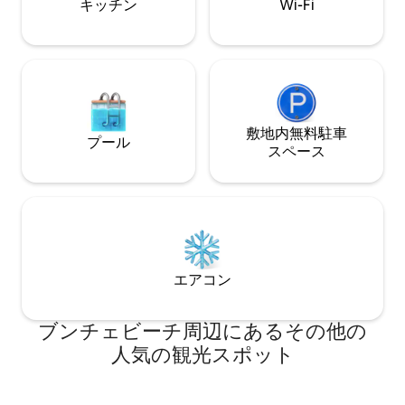
キッチン
Wi-Fi
と快適さの両方のために設計された魅力
的なリビングスペースがあります。複数
のリビングエリア、設備の整ったキッチ
ン、専用のオフィススペースを備えた
Sunseekerは、ご家族連れ、グループ、
またはリモートワークでの滞在に最適で
す。この家は最大8名様まで快適にお泊ま
りいただけます。ビーチでの休暇、冬の
敷地内無料駐⁠車
プール
旅行、長期滞在に最適な選択肢です。 こ
ス⁠ペ⁠ー⁠ス
のリスティングのユニークな特徴のひと
つは、季節の果物の木です。庭で採れた
ての新鮮なオレンジやマンゴーを味わう
ことができ、滞在に本物のフロリダの味
をプラスしてくれます。 フロリダ南西部
の人気アトラクションの近くに位置し、
ビーチ、ダイニング、エンターテイメン
エアコン
トまでわずか数分という便利なロケーシ
ョンでありながら、穏やかでプライベー
トな環境を楽しむことができます。 特長
ブンチェビーチ⁠周⁠辺⁠に⁠あ⁠るそ⁠の⁠他⁠の
の概要： - スピルオーバースパ付きの温
水塩水プール - 完全に屋内のラナイで一
人⁠気⁠の観⁠光⁠ス⁠ポ⁠ッ⁠ト
年中楽しめます。 - 複数のリビングエリ
アがある広々とした家 - 最大8名様まで快
適にお泊まりいただけます。 - 家庭料理