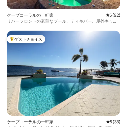
ケープコーラルの一軒家
レビュー9
5 (92)
リバーフロントの豪華なプール、ティキバー、屋外キッチ
ン
ゲストチョイス
大好評のゲストチョイスです。
ケープコーラルの一軒家
レビュー3
5 (33)