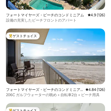
フォートマイヤーズ・ビーチのコンドミニアム
レビュー126
4.9 (126)
設備の充実したビーチフロントのアパート
ゲストチョイス
大好評のゲストチョイスです。
フォートマイヤーズ・ビーチのコンドミニア
レビュー126件
4.84 (126)
ム
206C ガルフウォーターの眺め＋自転車2台＋ビーチ用具
ゲストチョイス