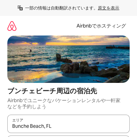
コ
一部の情報は自動翻訳されています。
原文を表示
ン
テ
ン
Airbnbでホスティング
ツ
に
ス
キ
ッ
プ
ブンチェビーチ⁠周⁠辺⁠の宿⁠泊⁠先
Airbnbでユニークなバ⁠ケ⁠ー⁠シ⁠ョ⁠ンレ⁠ン⁠タ⁠ルや一⁠軒⁠家
な⁠ど⁠を予⁠約⁠し⁠よ⁠う
エリア
検索結果が表示されたら、上下の矢印キーを使って移動するか、