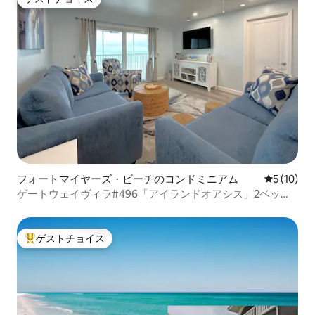
影響の可能性があるものには、騒音、近
ゲストチョイス
くの工事、または交通量の増加などがあ
ります。 - 工事の状況はホストの管理外
であり、返金または補償の対象外です。
プライベートプール、素晴らしいロケー
ション、ゆったりくつろげる広いスペー
スを備えた、フロリダでの癒しのバケー
ションレンタルをお探しなら、
Sunseekerがお迎えします。
フォートマイヤーズ・ビーチのコンドミニアム
レビュー1
5 (10)
ゲートウェイヴィラ#496「アイランドオアシス」2ベッド
ルームビーチ
ゲストチョイス
大好評のゲストチョイスです。