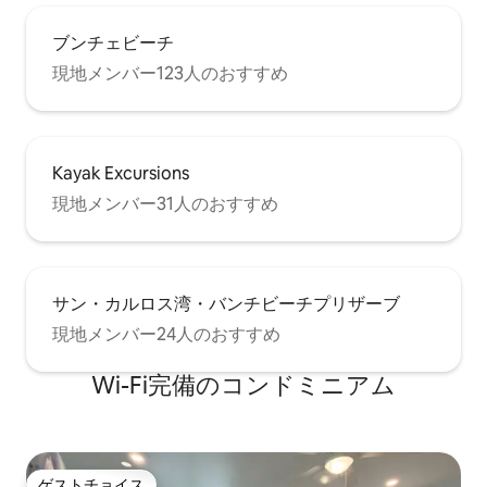
を作るための設備の充実した台所 - リモ
ートワーク用のプライベートな書斎／オ
ブンチェビーチ
フィス - 屋外グリルとパティオ席 - 穏やか
現地メンバー123人のおすすめ
な水辺の景色と地元の野生動物の姿 - 季
節の果樹（オレンジとマンゴー） - 2,000
平方メートルを超える敷地の静かなエリ
ア - ビーチ、レストラン、地元のアトラ
クションの近く Sunseekerは、近くのビ
Kayak Excursions
ーチ、島での休暇、活気に満ちたダウン
タウン体験など、このエリアの最高の場
現地メンバー31人のおすすめ
所を探索するのに最適な場所にありま
す。太陽に包まれたビーチでの一日、ボ
ートアドベンチャー、プールサイドでの
んびり過ごすために来る場合でも、この
サン・カルロス湾・バンチビーチプリザーブ
家は理想的な拠点となります。 留意点は
以下のとおりです。 - 最大2台分の駐車場
現地メンバー24人のおすすめ
- ビーチ用品とベビー用品は保証されてい
ませんが、ご到着時にご利用いただける
Wi-Fi完備のコンドミニアム
場合があります。 - 家具やインテリア
は、掲載写真と多少異なる場合がありま
す。 - この宿泊施設は、最近のハリケー
ンの復旧作業のため、工事が進行中の可
能性があるエリアに位置しています。 -
ゲストチョイス