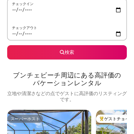
チェックイン
チェックアウト
検索
ブンチェビーチ⁠周⁠辺⁠に⁠あ⁠る高⁠評⁠価⁠の
バ⁠ケ⁠ー⁠シ⁠ョ⁠ン⁠レ⁠ン⁠タ⁠ル
立地や清潔さなどの点でゲストに高評価のリスティング
です。
スーパーホスト
ゲストチョイス
スーパーホスト
大好評のゲストチ