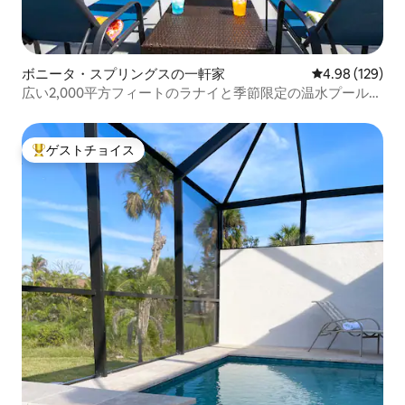
ボニータ・スプリングスの一軒家
レビュー129件
4.98 (129)
広い2,000平方フィートのラナイと季節限定の温水プール付
きの3寝室
ゲストチョイス
大好評のゲストチョイスです。