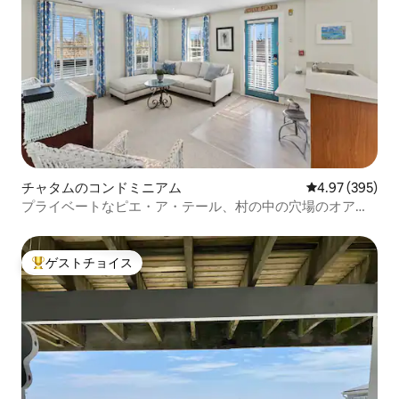
チャタムのコンドミニアム
レビュー395件
4.97 (395)
プライベートなピエ・ア・テール、村の中の穴場のオアシ
ス。
ゲストチョイス
大好評のゲストチョイスです。