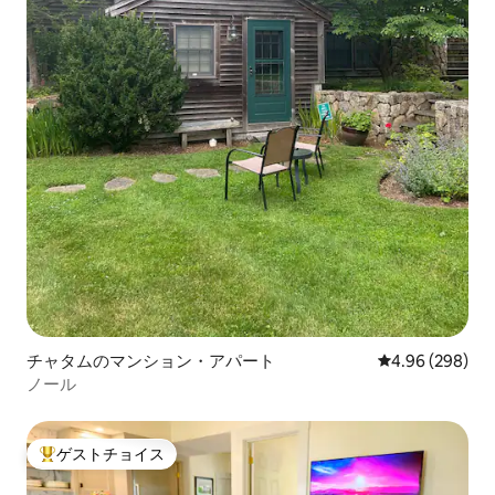
チャタムのマンション・アパート
レビュー298件
4.96 (298)
ノール
ゲストチョイス
大好評のゲストチョイスです。