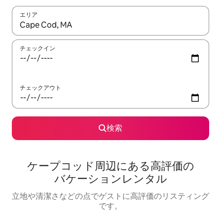
エリア
検索結果が表示されたら、上下の矢印キーを使って移動するか、
チェックイン
チェックアウト
検索
ケープコッド⁠周⁠辺⁠に⁠あ⁠る高⁠評⁠価⁠の
バ⁠ケ⁠ー⁠シ⁠ョ⁠ン⁠レ⁠ン⁠タ⁠ル
立地や清潔さなどの点でゲストに高評価のリスティング
です。