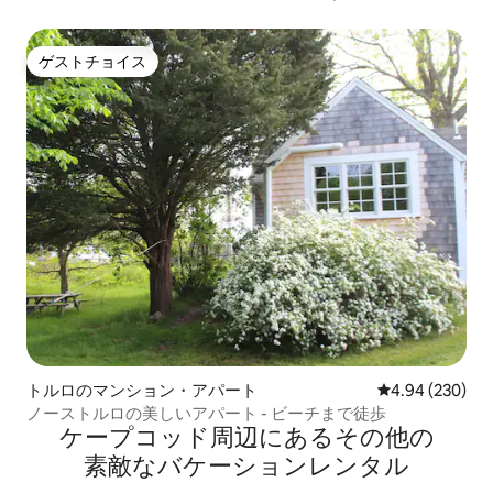
アパート
ゲストチョイス
ゲストチョイス
トルロのマンション・アパート
レビュー230件
4.94 (230)
ノーストルロの美しいアパート - ビーチまで徒歩
ケープコッド⁠周⁠辺⁠に⁠あ⁠るそ⁠の⁠他⁠の
素⁠敵⁠なバ⁠ケ⁠ー⁠シ⁠ョ⁠ン⁠レ⁠ン⁠タ⁠ル