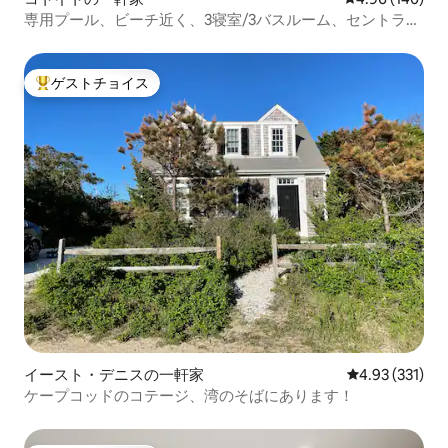
専用プール、ビーチ近く、3寝室/3バスルーム、セントラル
エア
ゲストチョイス
大好評のゲストチョイスです。
イースト・デニスの一軒家
レビュー331件
4.93 (331)
ケープコッドのコテージ、湾のそばにあります！