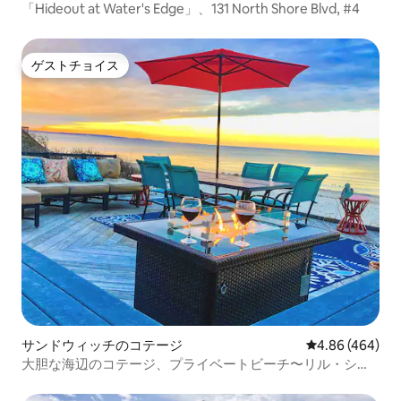
「Hideout at Water's Edge」、131 North Shore Blvd, #4
ゲストチョイス
ゲストチョイス
サンドウィッチのコテージ
レビュー464件
4.86 (464)
大胆な海辺のコテージ、プライベートビーチ〜リル・シ
ー・サス