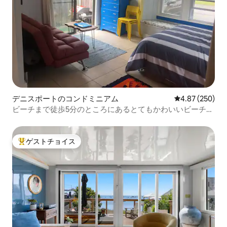
デニスポートのコンドミニアム
レビュー250件
4.87 (250)
ビーチまで徒歩5分のところにあるとてもかわいいビーチコ
ンドミニアム
ゲストチョイス
大好評のゲストチョイスです。