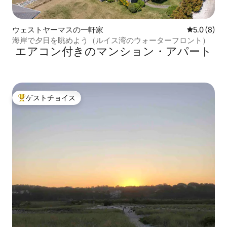
ウェストヤーマスの一軒家
レビュー8
5.0 (8)
海岸で夕日を眺めよう（ルイス湾のウォーターフロント）
エアコン付きのマンション・アパート
ゲストチョイス
大好評のゲストチョイスです。