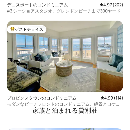
デニスポートのコンドミニアム
レビュー202件
4.97 (202)
#3 シーショアスタジオ、グレンドンビーチまで300ヤード
ゲストチョイス
大好評のゲストチョイスです。
プロビンスタウンのコンドミニアム
レビュー114件
4.99 (114)
モダンなビーチフロントのコンドミニアム、絶景とロケー
家族と泊まれる貸別荘
ションが素晴らしいです！