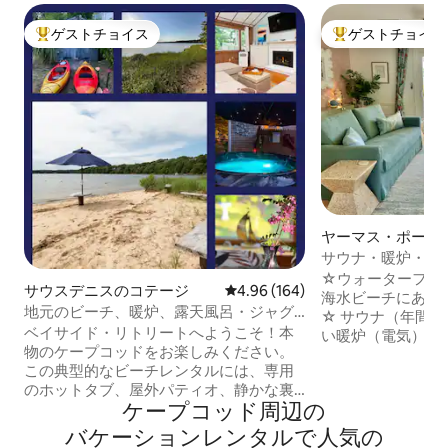
ゲストチョイス
ゲストチョイス
大好評のゲストチョイスです。
大好評のゲストチ
ヤーマス・ポート
サウナ・暖炉・ウ
ングサイズベッド2
☆ウォーターフロ
サウスデニスのコテージ
レビュー164件、5つ星中4.96
4.96 (164)
海水ビーチにあり
地元のビーチ、暖炉、露天風呂・ジャグ
☆ サウナ（年間を
ジーを楽しめる「星空」の下
ベイサイド・リトリートへようこそ！本
い暖炉（電気） ☆
物のケープコッドをお楽しみください。
1%をケープの非営
この典型的なビーチレンタルには、専用
ク2台＆パドルボー
のホットタブ、屋外パティオ、静かな裏
ヤーピットと炭火グリル ☆ 充
ケープコッド⁠周⁠辺⁠の
庭にあるソファセットが備わっています
クスペース ☆ 犬
🕊️ 2️⃣カヤック、屋外シャワー、ガスグリ
機 ☆ キングサイ
バ⁠ケ⁠ー⁠シ⁠ョ⁠ン⁠レ⁠ン⁠タ⁠ル⁠で人⁠気⁠の
ル 🔥 室内ガス暖炉 ❄️ミニスプリット✔️ゲ