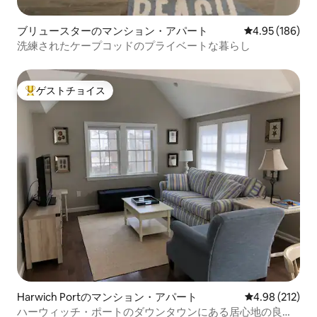
ブリュースターのマンション・アパート
レビュー186件
4.95 (186)
洗練されたケープコッドのプライベートな暮らし
ゲストチョイス
大好評のゲストチョイスです。
Harwich Portのマンション・アパート
レビュー212件
4.98 (212)
ハーウィッチ・ポートのダウンタウンにある居心地の良い