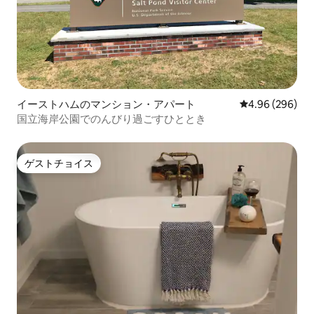
イーストハムのマンション・アパート
レビュー296件
4.96 (296)
国立海岸公園でのんびり過ごすひととき
ゲストチョイス
ゲストチョイス