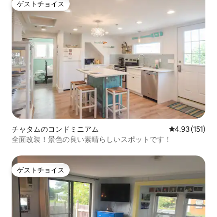
ゲストチョイス
ゲストチョイス
チャタムのコンドミニアム
レビュー151
4.93 (151)
全面改装！景色の良い素晴らしいスポットです！
ゲストチョイス
ゲストチョイス