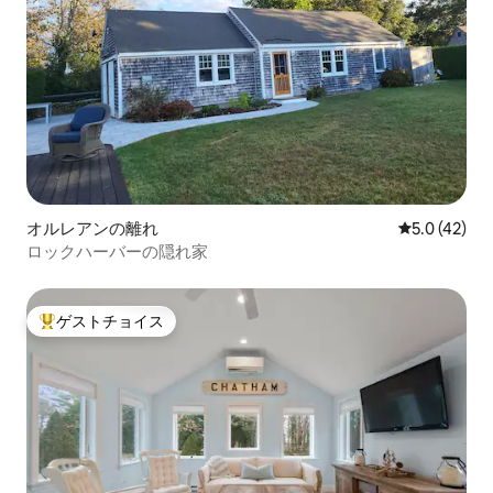
オルレアンの離れ
レビュー42
5.0 (42)
ロックハーバーの隠れ家
ゲストチョイス
大好評のゲストチョイスです。