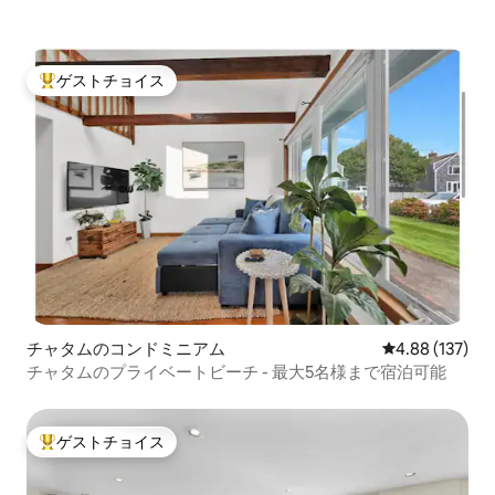
ゲストチョイス
大好評のゲストチョイスです。
チャタムのコンドミニアム
レビュー137件
4.88 (137)
チャタムのプライベートビーチ - 最大5名様まで宿泊可能
ゲストチョイス
大好評のゲストチョイスです。