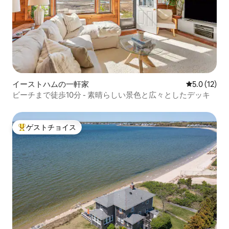
イーストハムの一軒家
レビュー12
5.0 (12)
ビーチまで徒歩10分 - 素晴らしい景色と広々としたデッキ
ゲストチョイス
大好評のゲストチョイスです。