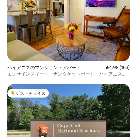
ハイアニスのマンション・アパート
レビュー163件
4.98 (163)
エンサインスイート｜ナンタケットボート｜ハイアニス＋
駐車場
ゲストチョイス
大好評のゲストチョイスです。