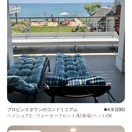
プロビンスタウンのコンドミニアム
レビュー230
4.9 (230)
ベイショア2：ウォーターフロント/駐車場/ペットOK