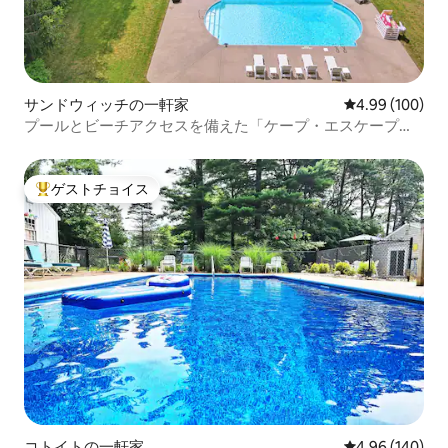
サンドウィッチの一軒家
レビュー100件
4.99 (100)
プールとビーチアクセスを備えた「ケープ・エスケープ」
の豪華な宿泊先。
ゲストチョイス
大好評のゲストチョイスです。
コトイトの一軒家
レビュー140件
4.96 (140)