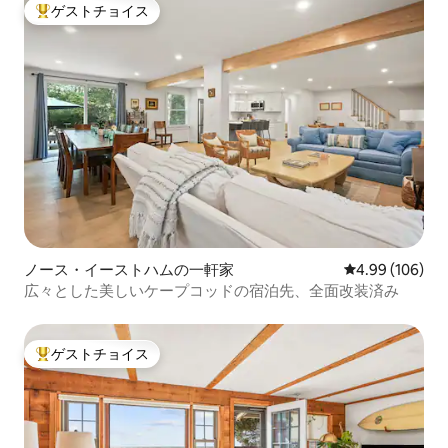
ゲストチョイス
大好評のゲストチョイスです。
ノース・イーストハムの一軒家
レビュー106件
4.99 (106)
広々とした美しいケープコッドの宿泊先、全面改装済み
ゲストチョイス
大好評のゲストチョイスです。