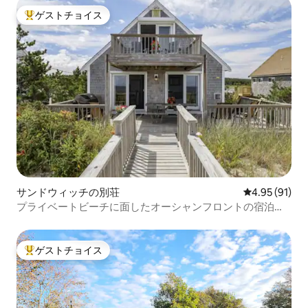
ゲストチョイス
大好評のゲストチョイスです。
サンドウィッチの別荘
レビュー91件
4.95 (91)
プライベートビーチに面したオーシャンフロントの宿泊
先！
ゲストチョイス
大好評のゲストチョイスです。