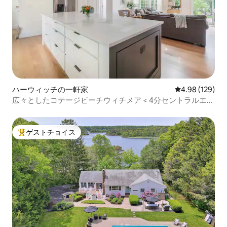
ハーウィッチの一軒家
レビュー129件
4.98 (129)
広々としたコテージビーチウィチメア < 4分セントラルエア
コン
ゲストチョイス
大好評のゲストチョイスです。