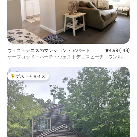
ウェストデニスのマンション・アパート
レビュー148件
4.99 (148)
ケープコッド・パーチ・ウェストデニスビーチ・ワンルー
ムアパート
ゲストチョイス
大好評のゲストチョイスです。