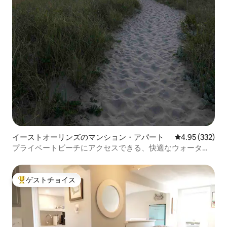
イーストオーリンズのマンション・アパート
レビュー332件
4.95 (332)
プライベートビーチにアクセスできる、快適なウォーター
フロントのアパート
ゲストチョイス
大好評のゲストチョイスです。