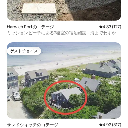
Harwich Portのコテージ
レビュー127件
4.83 (127)
ミッションビーチにある2寝室の宿泊施設 – 海までわずか30
歩
ゲストチョイス
ゲストチョイス
サンドウィッチのコテージ
レビュー317件
4.92 (317)