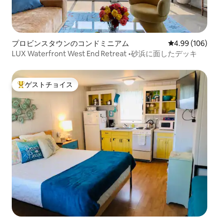
プロビンスタウンのコンドミニアム
レビュー106件
4.99 (106)
LUX Waterfront West End Retreat •砂浜に面したデッキ
ゲストチョイス
大好評のゲストチョイスです。