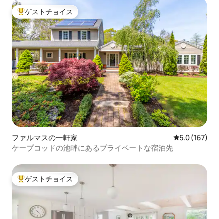
ゲストチョイス
大好評のゲストチョイスです。
ファルマスの一軒家
レビュー167
5.0 (167)
ケープコッドの池畔にあるプライベートな宿泊先
ゲストチョイス
大好評のゲストチョイスです。