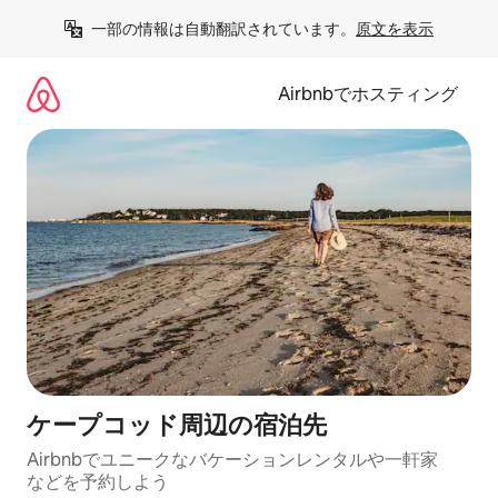
コ
一部の情報は自動翻訳されています。
原文を表示
ン
テ
ン
Airbnbでホスティング
ツ
に
ス
キ
ッ
プ
ケープコッド⁠周⁠辺⁠の宿⁠泊⁠先
Airbnbでユニークなバ⁠ケ⁠ー⁠シ⁠ョ⁠ンレ⁠ン⁠タ⁠ルや一⁠軒⁠家
な⁠ど⁠を予⁠約⁠し⁠よ⁠う