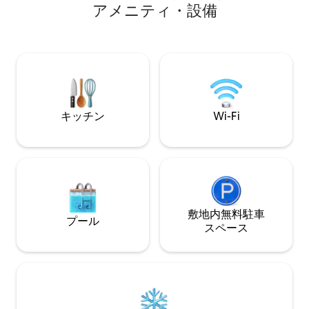
テレビ（寝室） ☆
ア⁠メ⁠ニ⁠テ⁠ィ⁠・⁠設⁠備
ーム✔️洗濯機/乾燥機 📺アプリとDirectTV
ら秋まで営業） ☆
が付いた55インチのソニーTV 🛋️快適な家
☆ リネン類、すべ
具➕キッチンには充実した食材のストック
湾岸またはオーシャ
🛁新しいバスルーム 🕊️静かでプライバシ
＆ナンタケットフ
ーの確保された場所でリラックスする
か、探索に出かけましょう！ 📍中心部に
位置 ❌手数料なし ⛱️年間を通じてビーチ
バケーション
キッチン
Wi-Fi
➡️Bayside_Retreat_Capecod
敷地内無料駐⁠車
プール
ス⁠ペ⁠ー⁠ス