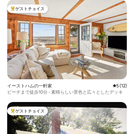
ゲストチョイス
大好評のゲストチョイスです。
イーストハムの一軒家
レビュー1
5 (12)
ビーチまで徒歩10分 - 素晴らしい景色と広々としたデッキ
ゲストチョイス
大好評のゲストチョイスです。