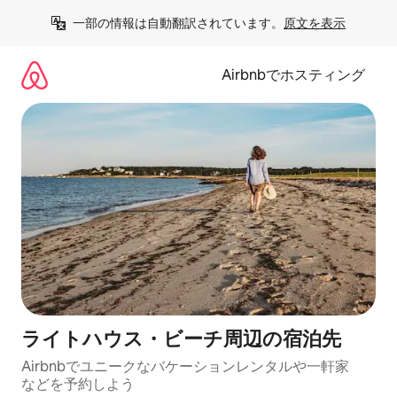
コ
一部の情報は自動翻訳されています。
原文を表示
ン
テ
ン
Airbnbでホスティング
ツ
に
ス
キ
ッ
プ
ライトハウス・ビーチ⁠周⁠辺⁠の宿⁠泊⁠先
Airbnbでユニークなバ⁠ケ⁠ー⁠シ⁠ョ⁠ンレ⁠ン⁠タ⁠ルや一⁠軒⁠家
な⁠ど⁠を予⁠約⁠し⁠よ⁠う