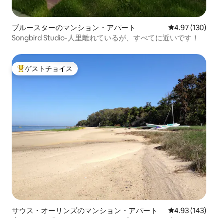
ブルースターのマンション・アパート
レビュー130件
4.97 (130)
Songbird Studio-人里離れているが、すべてに近いです！
ゲストチョイス
大好評のゲストチョイスです。
サウス・オーリンズのマンション・アパート
レビュー143件
4.93 (143)