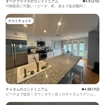
オークブラフスのコンドミニアム
レビュー270
4.9 (270)
113B最高に可愛い！ビーチ、町、港まで徒歩圏内！
ゲストチョイス
ゲストチョイス
チャタムのコンドミニアム
レビュー112件
4.88 (112)
ビーチまで徒歩！ダウンタウン近くのチャタムラグジュア
リー、CBI！