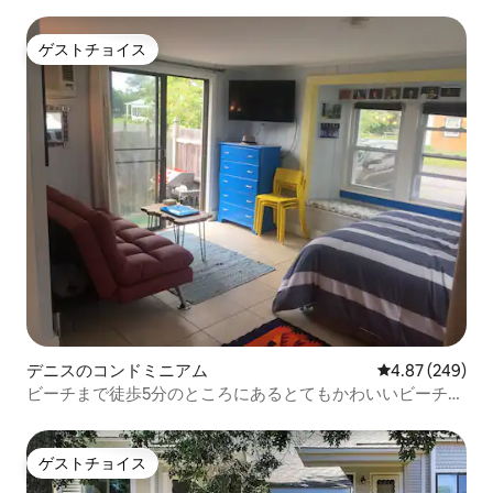
アコン - 2寝室/2バスルーム
ゲストチョイス
ゲストチョイス
デニスのコンドミニアム
レビュー249件
4.87 (249)
ビーチまで徒歩5分のところにあるとてもかわいいビーチコ
ンドミニアム
ゲストチョイス
ゲストチョイス