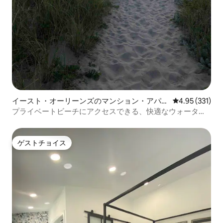
イースト・オーリーンズのマンション・アパー
レビュー331件
4.95 (331)
ト
プライベートビーチにアクセスできる、快適なウォーター
フロントのアパート
ゲストチョイス
ゲストチョイス