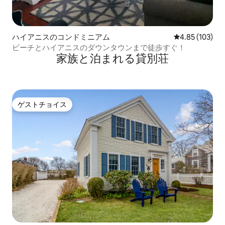
ハイアニスのコンドミニアム
レビュー103件
4.85 (103)
ビーチとハイアニスのダウンタウンまで徒歩すぐ！
家族と泊まれる貸別荘
ゲストチョイス
ゲストチョイス