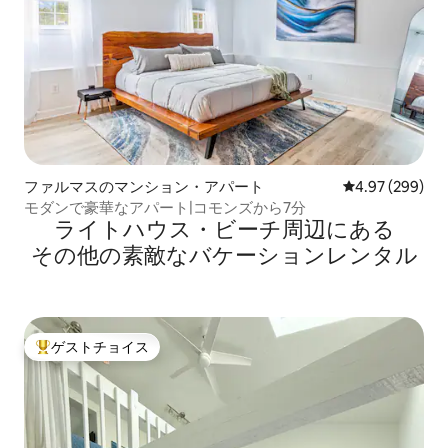
ファルマスのマンション・アパート
レビュー299件
4.97 (299)
モダンで豪華なアパート|コモンズから7分
ライトハウス・ビーチ⁠周⁠辺⁠に⁠あ⁠る
そ⁠の⁠他⁠の素⁠敵⁠なバ⁠ケ⁠ー⁠シ⁠ョ⁠ン⁠レ⁠ン⁠タ⁠ル
ゲストチョイス
大好評のゲストチョイスです。