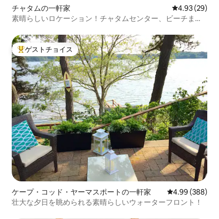
チャタムの一軒家
レビュー29件
4.93 (29)
素晴らしいロケーション！チャタムセンター、ビーチまで
徒歩！
ゲストチョイス
大好評のゲストチョイスです。
ケープ・コッド・ヤーマスポートの一軒家
レビュー388件
4.99 (388)
壮大な夕日を眺められる素晴らしいウォーターフロント！