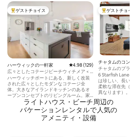
ゲストチョイス
ゲストチョイス
大好評のゲストチョイスです。
大好評のゲストチ
チャタムのコンド
ハーウィックの一軒家
レビュー129件、5つ星中4.98
4.98 (129)
チャタムのプライベ
広々としたコテージビーチウィチメア < 4
様まで宿泊可能
6 Starfish L
分セントラルエアコン
ハーウィッチポートにある、新しく改装
は珍しい、長い週
された広々としたモダンなコテージ全
柔軟な滞在先（最
体。大きなアイランドキッチンのあるオ
異なります）。 ビーチ、海、マリーナの
ープンコンセプトのリビングルーム。家
景色が見える寝室
ライトハウス・ビーチ⁠周⁠辺⁠の
族連れに最適な空間です！バンク・スト
ド1台 + フルサイ
リート・ビーチとウィチェメア・ビー
バ⁠ケ⁠ー⁠シ⁠ョ⁠ン⁠レ⁠ン⁠タ⁠ル⁠で人⁠気⁠の
ッド2台）のコン
チ・クラブのウェディング会場は、車で4
数歩先に専用のビ
ア⁠メ⁠ニ⁠テ⁠ィ⁠・⁠設⁠備
分です！素晴らしいレストランがあるハ
ャンフロントがあ
ーウィッチ・ポートのダウンタウンのす
せます！また、美
ぐ近くです。中心部に位置し、チャタ
タウンまで1マイ
ム、ブリュースター、デニスに近いで