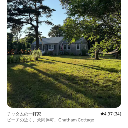
チャタムの一軒家
レビュー34件
4.97 (34)
ビーチの近く、犬同伴可、Chatham Cottage