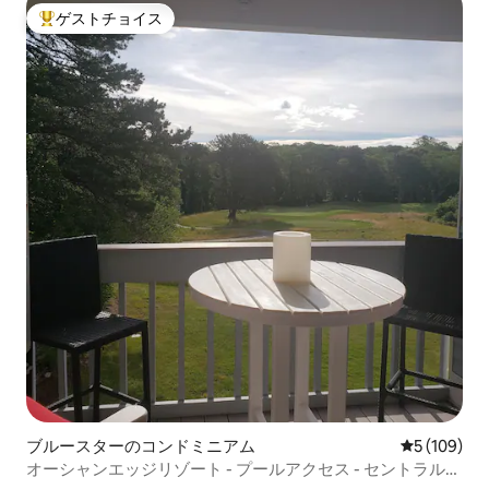
ゲストチョイス
大好評のゲストチョイスです。
ブルースターのコンドミニアム
レビュー10
5 (109)
オーシャンエッジリゾート - プールアクセス - セントラルエ