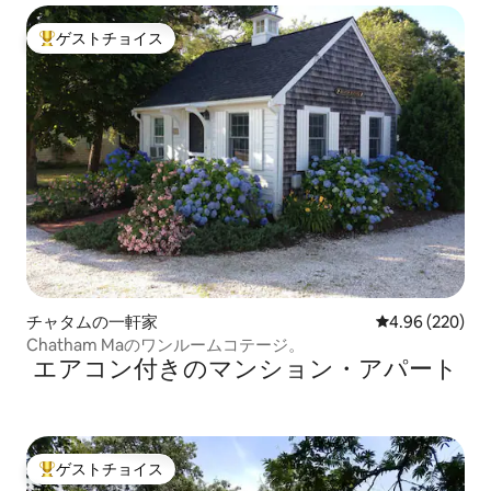
ゲストチョイス
大好評のゲストチョイスです。
チャタムの一軒家
レビュー220件
4.96 (220)
Chatham Maのワンルームコテージ。
エアコン付きのマンション・アパート
ゲストチョイス
大好評のゲストチョイスです。