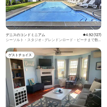
デニスのコンドミニアム
レビュー127件
4.92 (127)
シーソルト・スタジオ - グレンドンロード・ビーチまで数
歩
ゲストチョイス
ゲストチョイス