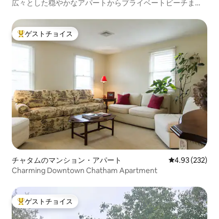
広々とした穏やかなアパートからプライベートビーチまで
徒歩で行けます
ゲストチョイス
大好評のゲストチョイスです。
チャタムのマンション・アパート
レビュー232件
4.93 (232)
Charming Downtown Chatham Apartment
ゲストチョイス
大好評のゲストチョイスです。