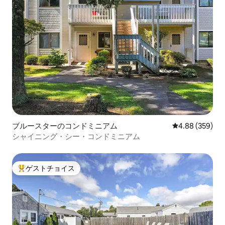
ブルースターのコンドミニアム
レビュー359件
4.88 (359)
シャイニング・シー・コンドミニアム
ゲストチョイス
大好評のゲストチョイスです。