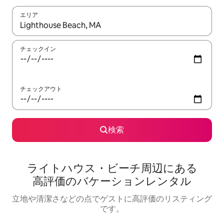
エリア
検索結果が表示されたら、上下の矢印キーを使って移動するか、
チェックイン
チェックアウト
検索
ライトハウス・ビーチ⁠周⁠辺⁠に⁠あ⁠る
高⁠評⁠価⁠のバ⁠ケ⁠ー⁠シ⁠ョ⁠ン⁠レ⁠ン⁠タ⁠ル
立地や清潔さなどの点でゲストに高評価のリスティング
です。