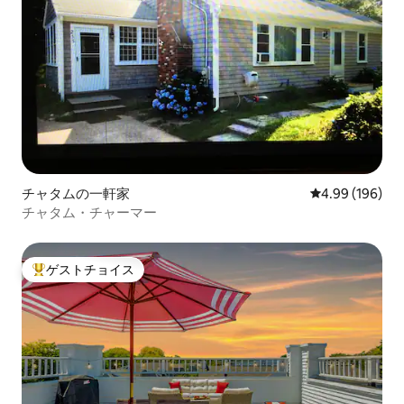
チャタムの一軒家
レビュー196件
4.99 (196)
チャタム・チャーマー
ゲストチョイス
大好評のゲストチョイスです。