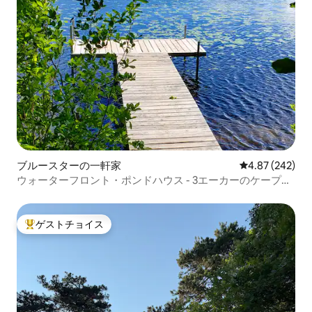
ブルースターの一軒家
レビュー242件
4.87 (242)
ウォーターフロント・ポンドハウス - 3エーカーのケープコ
ッドの聖域
ゲストチョイス
大好評のゲストチョイスです。