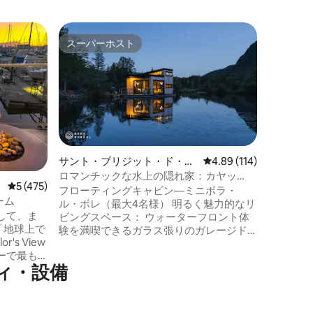
デルタの
スーパーホスト
ゲス
スーパーホスト
大好評
ラドナー
ート
専用玄関
ん。 ス
は不可！ ハウスボートの最上階。私たち
は階下に
レーザー
リーエリ
り、徒歩
店、カフ
サント・ブリジット・ド・ラ
レビュー114件、5つ星
4.89 (114)
堤防沿い
ヴァルのシャレー
ロマンチックな水上の隠れ家：カヤッ
レビュー475件、5つ星中5つ星の平均評価
5 (475)
フェリー
ク、パドルボード、バーベキューを楽し
フローティングキャビン—ミニボラ・
るお店や
ーム
もう
ル・ボレ（最大4名様） 明るく魅力的なリ
転車で簡
して、ま
ビングスペース： ウォーターフロント体
にあり、
「地球上で
験を満喫できるガラス張りのガレージド
に着けま
's View
ア 設備の充実したキッチンと専用バーベ
ーで最も
キュー 寝室の設備： - ダブルベッドを備
ィ・設備
レンタル
えたオープンコンセプトの寝室 - モジュラ
のアーチ
ーソファ：シングルベッド2台またはダブ
の窓から
ルベッド1台 含まれるサービス： 薪 - 地元
ンタウン
で焙煎されたコーヒー - 11種類のコンティ