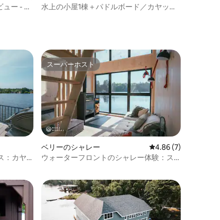
ュー - 町
水上の小屋1棟＋パドルボード／カヤック
＋自転車＋プール＋バーベキュー
スーパーホスト
スーパーホスト
ベリーのシャレー
レビュー7件、5つ星中
4.86 (7)
ス：カヤ
ウォーターフロントのシャレー体験：ス
パ、カヤック、バーベキュー