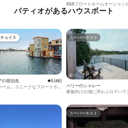
B&Bフロートホームオーシャンビ
パティオがあるハウスボート
2
トチョイス
スーパーホスト
ゲストチョイスです。
スーパーホスト
アの宿泊先
レビュー46件、5つ星中5つ星の平均評価
5 (46)
ベリーのシャレー
ホーム。ユニークなフロートホ
4.56つ星の平均評価
家族向けの湖に浮かぶログハウ
。
ック／パドル、夕暮れどき
スーパーホスト
スーパーホスト