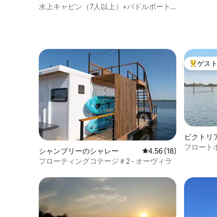
水上キャビン（7人以上）+パドルボート
+自転車+プール+バーベキュー
ゲス
大好評の
ビクトリ
フロート
シャンブリーのシャレー
レビュー18件、5つ星中
4.56 (18)
ーム体験
フローティングコテージ＃2 - オーヴィラ