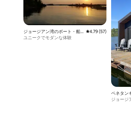
ジョージアン湾のボート・船
レビュー57件、5つ星中
4.79 (57)
舶
ユニークでモダンな体験
ペネタン
ート
ジョージ