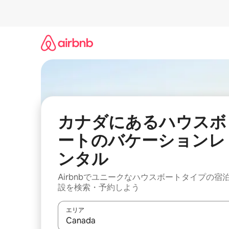
コ
ン
テ
ン
ツ
に
ス
キ
ッ
プ
カナダにあるハウスボ
ートのバケーションレ
ンタル
Airbnbでユニークなハウスボートタイプの宿
設を検索・予約しよう
エリア
検索結果が表示されたら、上下の矢印キーを使っ