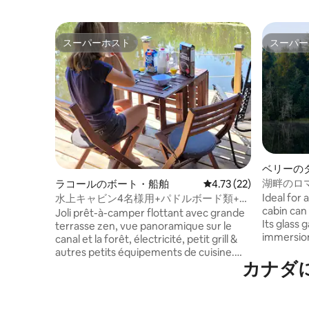
スーパーホスト
スーパー
スーパーホスト
スーパー
ベリーの
湖畔のロ
ラコールのボート・船舶
レビュー22件、5つ星中
4.73 (22)
ヤック、B
Ideal for 
水上キャビン4名様用+パドルボード類+自
cabin can
転車+プール+バーベキュー
Joli prêt-à-camper flottant avec grande
Its glass 
terrasse zen, vue panoramique sur le
immersion
canal et la forêt, électricité, petit grill &
rooftop t
autres petits équipements de cuisine.
views of the lake. U
カナダ
Accès libre-service inclus à des
concept b
embarcations à pagaies, vélos, piscine,
stargaze 
foyer & barbecues. Chiens bienvenus.
features 
Prenez vos repas, relaxez et pagayez