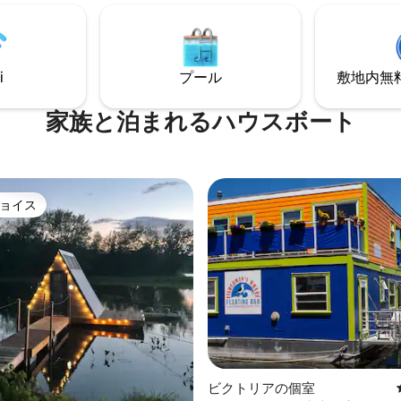
の素晴らしいポストカードのよ
o-friendly toilet, and showers
を眺めながら、居心地の良いパ
d in the relaxation pavilion.
ファイヤーテーブルでリラック
飲み物を楽しんでください。 すべての素
i
プール
敷地内無料駐
晴らしいダイニング、ショッピ
通の近く。ウォーターフロント
く、水上にあります！#Flotel
家族と泊まれるハウスボート
ョイス
ョイス
中4.8つ星の平均評価
ビクトリアの個室