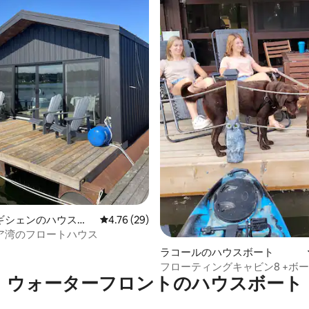
4.79つ星の平均評価
ギシェンのハウスボ
レビュー29件、5つ星中4.76つ星の平均評価
4.76 (29)
ア湾のフロートハウス
ラコールのハウスボート
フローティングキャビン8 +ボー
ウォーターフロントのハウスボート
車+プール+バーベキュー