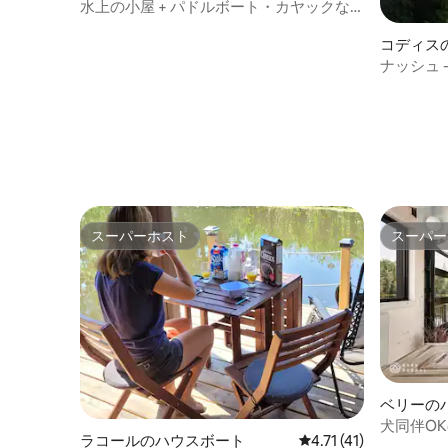
水上の小屋 + パドルボート・カヤックな
ど + 自転車 + プール + バーベキュー
コディス
ナッシュ 
ーティン
スーパーホスト
スーパー
スーパーホスト
スーパー
ベリーの
犬同伴O
ラコールのハウスボート
レビュー41件、5つ星
4.71 (41)
ック、バ