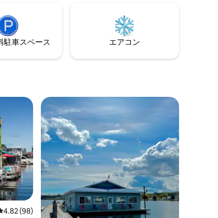
うな景色
クラフトビール -夏季はパドルボードとカ
ティオの
ヤック -冬はスノーシュー 犬同伴OK（追
スしてお
加料金） CITQ：302677
⁠車ス⁠ペ⁠ー⁠ス
エアコン
ング、交
ではな
レビュー98件、5つ星中4.82つ星の平均評価
4.82 (98)