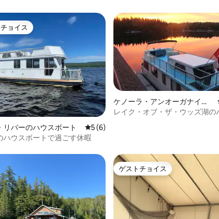
トチョイス
ゲストチョイスです。
ケノーラ・アンオーガナイズ
4.92つ星の平均評価
ドのハウスボート
レイク・オブ・ザ・ウッズ湖の
ートレンタル
・リバーのハウスボート
レビュー6件、5つ星中5つ星の平均評価
5 (6)
のハウスボートで過ごす休暇
ゲストチョイス
ゲストチョイス