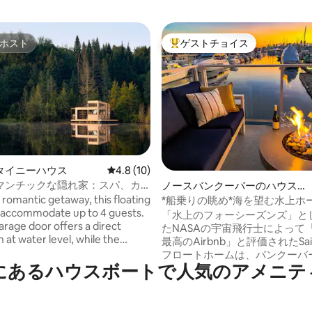
ホスト
ゲストチョイス
ホスト
大好評のゲストチョイスです。
タイニーハウス
レビュー10件、5つ星中4.8つ星の平均評価
4.8 (10)
マンチックな隠れ家：スパ、カ
4.73つ星の平均評価
ノースバンクーバーのハウスボ
BQ、夕日
ート
a romantic getaway, this floating
*船乗りの眺め*海を望む水上ホ
 accommodate up to 4 guests.
「水上のフォーシーズンズ」と
garage door offers a direct
たNASAの宇宙飛行士によって
 at water level, while the
最高のAirbnb」と評価されたSailor
errace provides panoramic
フロートホームは、バンクーバ
pstairs, an open-
にあるハウスボートで人気のアメニテ
ユニークで豪華なバケーション
edroom with a skylight lets you
のひとつです。広々とした部屋
at night. The ground floor
型梁天井の下で食事をし、寝室
a cozy living area with modular
水に触れ、バンクーバーのダウ