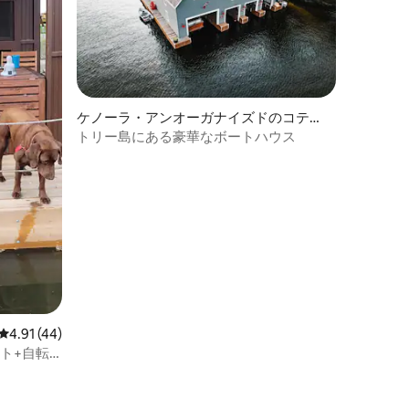
ケノーラ・アンオーガナイズドのコテー
ジ
トリー島にある豪華なボートハウス
レビュー44件、5つ星中4.91つ星の平均評価
4.91 (44)
ト+自転