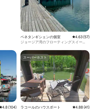
ペネタンギシェンの個室
レビュー57件、5つ星
4.63 (57)
ジョージア湾のフローティングスイー
ト：スキッパーズルーム
スーパーホスト
スーパーホスト
レビュー104件、5つ星中4.8つ星の平均評価
4.8 (104)
ラコールのハウスボート
レビュー41件、5つ星
4.88 (41)