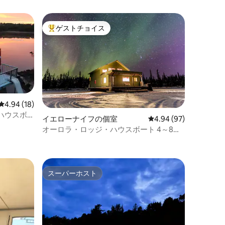
ゲストチョイス
大好評のゲストチョイスです。
レビュー18件、5つ星中4.94つ星の平均評価
4.94 (18)
ハウスボ
イエローナイフの個室
レビュー97件、5つ星
4.94 (97)
オーロラ・ロッジ・ハウスボート 4～8名
様
スーパーホスト
スーパーホスト