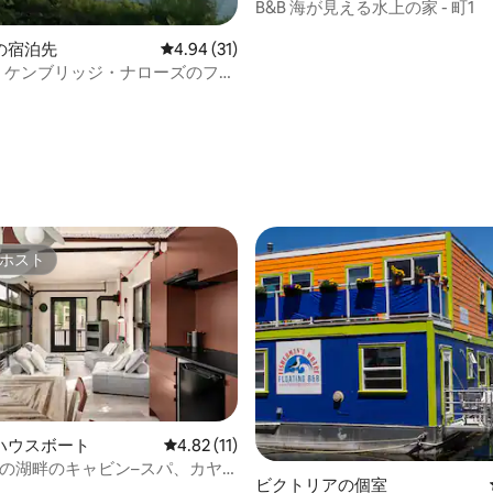
B&B 海が見える水上の家 - 町1
の宿泊先
レビュー31件、5つ星中4.94つ星の平均評価
4.94 (31)
- ケンブリッジ・ナローズのフロ
グ・ドックにあるフレーム
ホスト
ホスト
ハウスボート
レビュー11件、5つ星中4.82つ星の平均評価
4.82 (11)
Kの湖畔のキャビン–スパ、カヤ
中4.71つ星の平均評価
ビクトリアの個室
ーベキュー