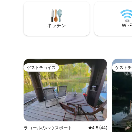
sofas. Please note: the cabin is equipped
entourés d’eau et de nature, en
with an ec
observant la faune abondante.
are locate
Parcourez la piste champêtre du paysan
à vélo. Endormez-vous et réveillez-vous
キッチン
Wi-F
bercés par les flots et par le chant des
animaux.
ゲストチョイス
ゲストチ
ゲストチョイス
ゲストチ
ラコールのハウスボート
レビュー44件、5つ星
4.8 (44)