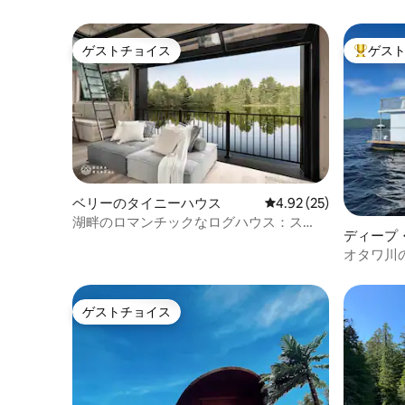
ゲストチョイス
ゲス
ゲストチョイス
大好評の
ベリーのタイニーハウス
レビュー25件、5つ星中
4.92 (25)
湖畔のロマンチックなログハウス：ス
ディープ
パ、カヤック、パドルボード
オタワ川
ゲストチョイス
ゲストチョイス