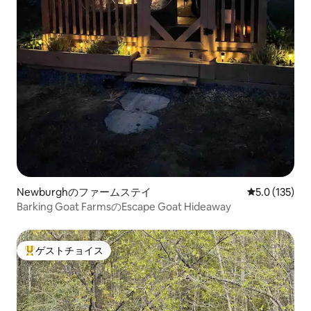
Newburghのファームステイ
レビュー135
5.0 (135)
Barking Goat FarmsのEscape Goat Hideaway
ゲストチョイス
大好評のゲストチョイスです。