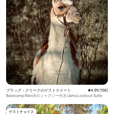
ブラッグ・クリークのゲストスイート
レビュー156件
4.99 (156)
Basecamp Ranchのジャグジー付きLlama Lookout Suite
ゲストチョイス
ゲストチョイス