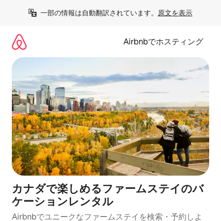
コ
一部の情報は自動翻訳されています。
原文を表示
ン
テ
ン
Airbnbでホスティング
ツ
に
ス
キ
ッ
プ
カナダで楽しめるファームステイのバ
ケーションレンタル
Airbnbでユニークなファームステイを検索・予約しよ