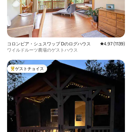
コロンビア・シュスワップ Dのログハウス
レビュー1139
4.97 (1139)
ワイルドルーツ農場のゲストハウス
ゲストチョイス
大好評のゲストチョイスです。