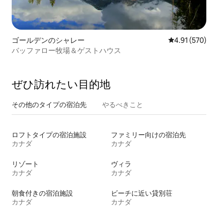
ゴールデンのシャレー
レビュー570件
4.91 (570)
バッファロー牧場＆ゲストハウス
ぜひ訪⁠れ⁠た⁠い目⁠的⁠地
その他のタ⁠イ⁠プ⁠の宿⁠泊⁠先
やるべきこと
ロフトタイプの宿泊施設
ファミリー向けの宿泊先
カナダ
カナダ
リゾート
ヴィラ
カナダ
カナダ
朝食付きの宿泊施設
ビーチに近い貸別荘
カナダ
カナダ