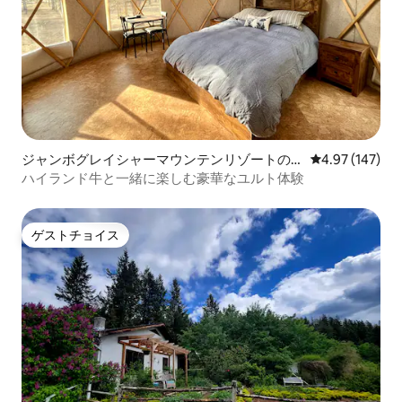
ジャンボグレイシャーマウンテンリゾートの
レビュー147件
4.97 (147)
ユルト
ハイランド牛と一緒に楽しむ豪華なユルト体験
ゲストチョイス
ゲストチョイス