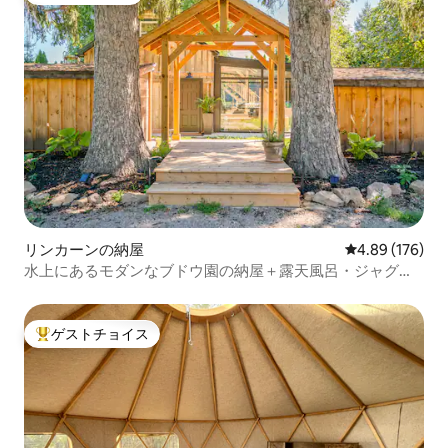
リンカーンの納屋
レビュー176件
4.89 (176)
水上にあるモダンなブドウ園の納屋＋露天風呂・ジャグジ
ー
ゲストチョイス
大好評のゲストチョイスです。