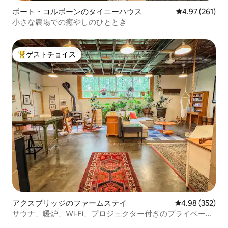
ポート・コルボーンのタイニーハウス
レビュー261件
4.97 (261)
小さな農場での癒やしのひととき
ゲストチョイス
大好評のゲストチョイスです。
アクスブリッジのファームステイ
レビュー352件
4.98 (352)
サウナ、暖炉、Wi-Fi、プロジェクター付きのプライベート
ロフト