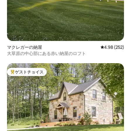
マクレガーの納屋
レビュー252件
4.98 (252)
大草原の中心部にある赤い納屋のロフト
ゲストチョイス
大好評のゲストチョイスです。