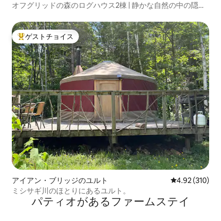
オフグリッドの森のログハウス2棟 | 静かな自然の中の隠れ
家
ゲストチョイス
大好評のゲストチョイスです。
アイアン・ブリッジのユルト
レビュー310件
4.92 (310)
ミシサギ川のほとりにあるユルト。
パティオがあるファームステイ