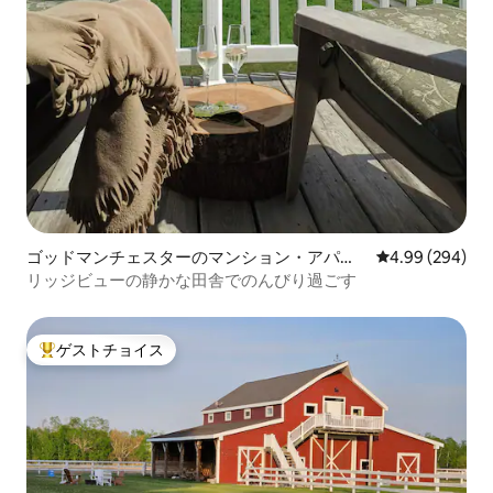
ゴッドマンチェスターのマンション・アパー
レビュー294件
4.99 (294)
ト
リッジビューの静かな田舎でのんびり過ごす
ゲストチョイス
大好評のゲストチョイスです。