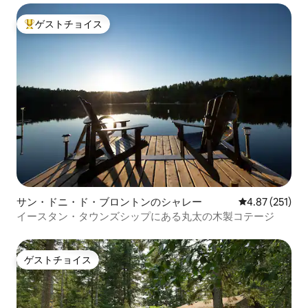
ゲストチョイス
大好評のゲストチョイスです。
サン・ドニ・ド・ブロントンのシャレー
レビュー251件
4.87 (251)
イースタン・タウンズシップにある丸太の木製コテージ
ゲストチョイス
ゲストチョイス