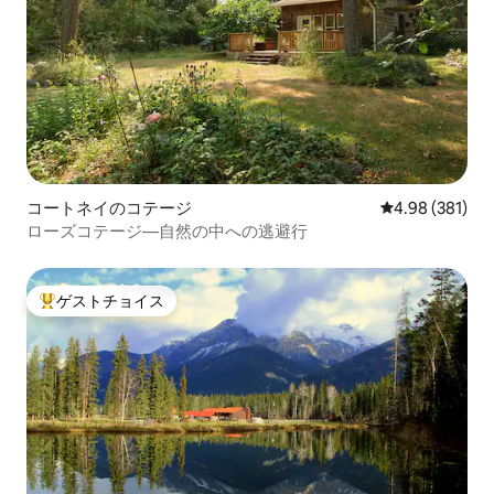
コートネイのコテージ
レビュー381件
4.98 (381)
ローズコテージ—自然の中への逃避行
ゲストチョイス
大好評のゲストチョイスです。