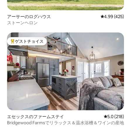
アーサーのログハウス
レビュー425件
4.99 (425)
ストーンヘロン
ゲストチョイス
大好評のゲストチョイスです。
エセックスのファームステイ
レビュー218
5.0 (218)
Bridgewood Farmsでリラックス＆温水浴槽＆ワインの産地