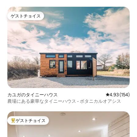
ゲストチョイス
ゲストチョイス
カユガのタイニーハウス
レビュー154件
4.93 (154)
農場にある豪華なタイニーハウス - ボタニカルオアシス
ゲストチョイス
大好評のゲストチョイスです。