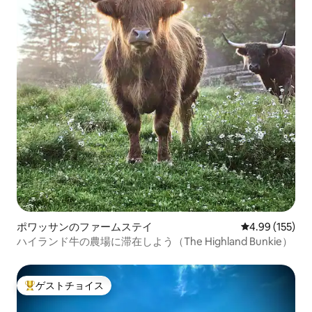
ポワッサンのファームステイ
レビュー155件
4.99 (155)
ハイランド牛の農場に滞在しよう（The Highland Bunkie）
ゲストチョイス
大好評のゲストチョイスです。