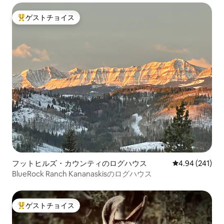
ゲストチョイス
大好評のゲストチョイスです。
フットヒルズ・カウンティのログハウス
レビュー241件
4.94 (241)
BlueRock Ranch Kananaskisのログハウス
ゲストチョイス
大好評のゲストチョイスです。