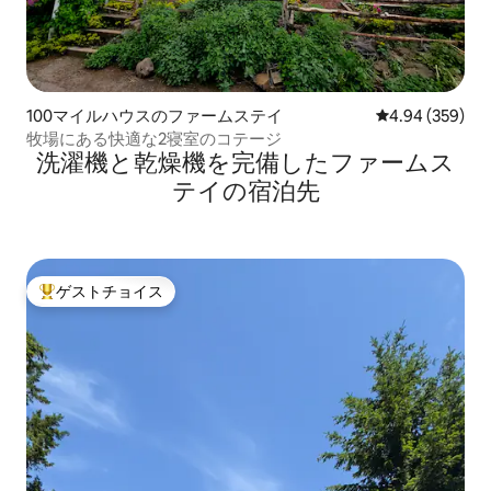
100マイルハウスのファームステイ
レビュー359件
4.94 (359)
牧場にある快適な2寝室のコテージ
洗濯機と乾燥機を完備したファームス
テイの宿泊先
ゲストチョイス
大好評のゲストチョイスです。