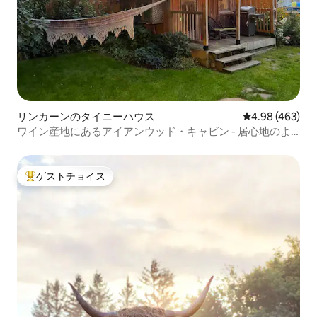
リンカーンのタイニーハウス
レビュー463件
4.98 (463)
ワイン産地にあるアイアンウッド・キャビン - 居心地のよ
いリトリート
ゲストチョイス
大好評のゲストチョイスです。