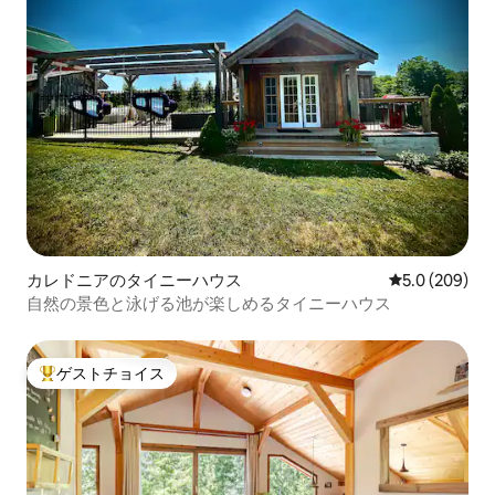
カレドニアのタイニーハウス
レビュー209
5.0 (209)
自然の景色と泳げる池が楽しめるタイニーハウス
ゲストチョイス
大好評のゲストチョイスです。