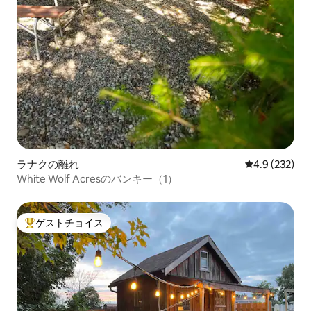
ラナクの離れ
レビュー232
4.9 (232)
White Wolf Acresのバンキー（1）
ゲストチョイス
大好評のゲストチョイスです。