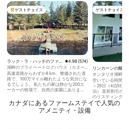
ゲストチョイス
ゲストチョイス
大好評のゲストチョイスです。
ゲストチョイス
ラック・ラ・ハッチのファ
レビュー574件、5つ星中4.98
4.98 (574)
ームステイ
湖畔のプライベートログハウス（カヌー
リンカーンの離れ
＆カヤック付き）
高速道路からわずか8 km、整備された道
オンタリオ湖畔の
路で、100万マイル離れたような気分にな
ラ）
空いている時間帯 8
るでしょう。 私たちの家は静かな200エ
～29日（4泊5日）
ーカーの牧場で、自然の楽園にありま
泊） 直前割引の
す。 近くには小さな町があり、日常生活
のリスティングを
に必要なものが揃っています。すべての
カナダにあるファームステイで人気の
ください。居心地
アメニティが揃った2つの大きな町まで45
くつろいでくださ
アメニティ・設備
分です。 完全にプライベートな水辺の敷
ムのコテージ。リ
地内には、とてもフレンドリーな家畜が
ッキを囲む直接ウ
います。 80m離れた2つのキャビンだけ
ーをお楽しみくだ
で、あなただけの小さな世界をお楽しみ