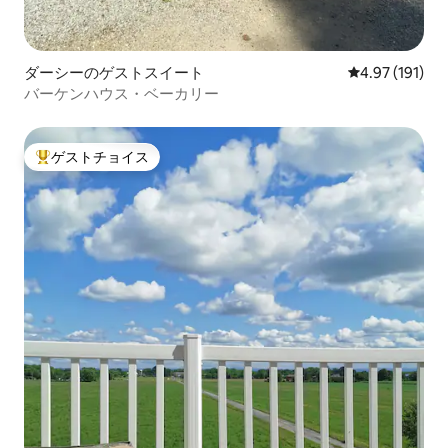
ダーシーのゲストスイート
レビュー191件
4.97 (191)
バーケンハウス・ベーカリー
ゲストチョイス
大好評のゲストチョイスです。