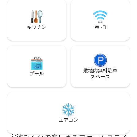
とバーベキュー。
ください。 または、お友達との休暇、結
リン、プラムの木
婚式や家族の集まりにも最適です！ 両方
ワイナリーやショ
のキャビンを借りる場合は、少額の料金
ラの無料充電。コ
でRV車/テントをご利用いただけます。
湖が見えます。
キッチン
Wi-Fi
敷地内無料駐⁠車
プール
ス⁠ペ⁠ー⁠ス
エアコン