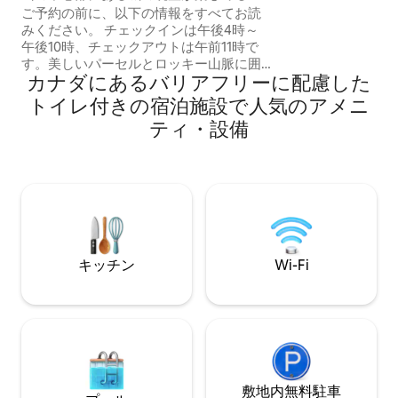
開）、スクリーン
テージ
ご予約の前に、以下の情報をすべてお読
付き）。素晴らし
みください。 チェックインは午後4時～
ティ・設備をすべ
午後10時、チェックアウトは午前11時で
季節限定のバーベ
す。美しいパーセルとロッキー山脈に囲
ズ。 ハイキング、バイクATV/そりのトレ
カナダにあるバリアフリーに配慮した
まれています。4シーズンの田舎の隠れ家
イル、滝、クラフ
でくつろごう。ゲストパティオ、バーベ
トイレ付きの宿泊施設で人気のアメニ
レストラン、クラ
キューグリル。客室には電気ベースボー
ティ・設備
て近くにあります
ドヒーター。2寝室 - クイーン1台、シング
川の素晴らしい夕
ルベッド2台、クイーンサイズのハイドベ
ッド。周辺に9つの国立公園。大人6名様
を超える場合は1泊1人25ドルの料金。ア
ルバータ州（山岳部時間）。道中で食料
品を買ってください。喫煙は屋外でお願
いします。Starlinkインターネット、スマ
ートテレビ。GPSで4801 Nabel Rd,
キッチン
Wi-Fi
Castledale BCに設定してください。
敷地内無料駐⁠車