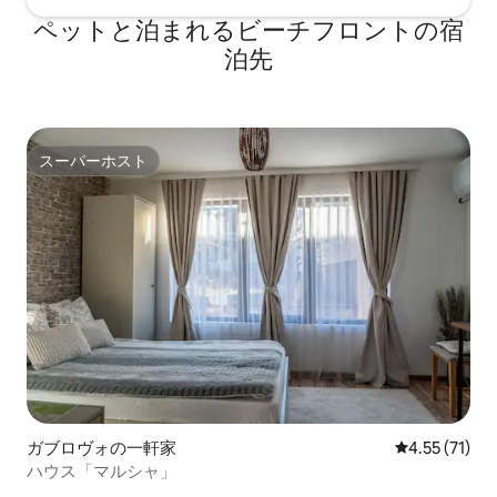
ペットと泊まれるビーチフロントの宿
泊先
スーパーホスト
スーパーホスト
ガブロヴォの一軒家
レビュー71件
4.55 (71)
ハウス「マルシャ」