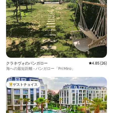
クラネヴォのバンガロー
レビュー26件
4.85 (26)
海への最短距離 - バンガロー「Pri Miro」
ゲストチョイス
大好評のゲストチョイスです。