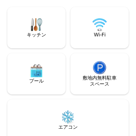
ずか数メートルの
豊かな庭園、お子様にも安全な環境をお
高級のレストラン
楽しみください。広々としたモダンなア
ョッピング施設に囲ま
パートには、オープンプランのリビング
は、休暇や出張に
スペース、明るいインテリア、専用バル
コニーがあり、リラックスしたいときや
家族で過ごすのに最適です。
キッチン
Wi-Fi
敷地内無料駐⁠車
プール
ス⁠ペ⁠ー⁠ス
エアコン