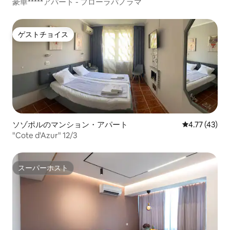
豪華*****アパート - フローラパノラマ
ゲストチョイス
ゲストチョイス
ソゾポルのマンション・アパート
レビュー43件
4.77 (43)
"Сote d'Azur" 12/3
スーパーホスト
スーパーホスト