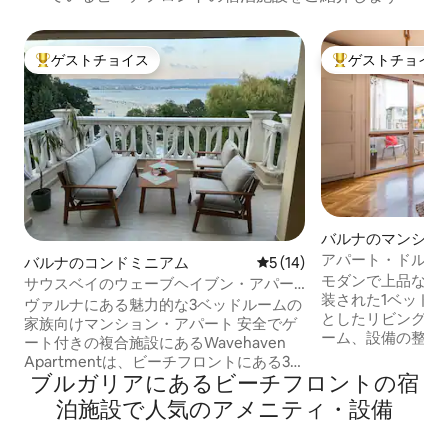
ゲストチョイス
ゲストチョイス
大好評のゲストチョイスです。
大好評のゲストチ
バルナのマンショ
ート
アパート・ドルチ
バルナのコンドミニアム
レビュー14件、5つ星中5つ
5 (14)
モダンで上品なDOL
サウスベイのウェーブヘイブン・アパー
装された1ベッド
トメント
ヴァルナにある魅力的な3ベッドルームの
としたリビングル
家族向けマンション・アパート 安全でゲ
ーム、設備の整っ
ート付きの複合施設にあるWavehaven
の良いテラスが備
Apartmentは、ビーチフロントにある3ベ
ナの中心部（ホテ
ブルガリアにあるビーチフロントの宿
ッドルームのアパートで、ヴァルナの市
に位置し、中心部
内中心部からわずか数分の場所にあり、
泊施設で人気のアメニティ・設備
りにあるDOLCE 
家族連れに適した静かなライフスタイル
者専用ゾーン、海
を提供しています。きらめくプール、緑