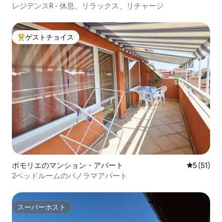
レジデンスR - 休息、リラックス、リチャージ
ゲストチョイス
大好評のゲストチョイスです。
ポモリエのマンション・アパート
レビュー5
5 (51)
2ベッドルームのパノラマアパート
スーパーホスト
スーパーホスト