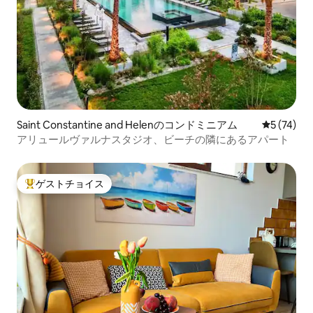
Saint Constantine and Helenのコンドミニアム
レビュー7
5 (74)
アリュールヴァルナスタジオ、ビーチの隣にあるアパート
ゲストチョイス
大好評のゲストチョイスです。