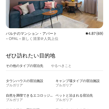
バルナのマンション・アパート
レビュー69件
4.87 (69)
~ OPAL ~ 新しく清潔＠人気上位
ぜひ訪⁠れ⁠た⁠い目⁠的⁠地
その他のタ⁠イ⁠プ⁠の宿⁠泊⁠先
やるべきこと
タウンハウスの宿泊施設
キャンプ場タイプの宿泊施設
ブルガリア
ブルガリア
自然を満喫できるエコロッジの宿泊施設
ペットと泊まれる宿泊先
ブルガリア
ブルガリア