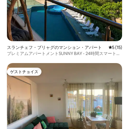
スランチェフ・ブリャグのマンション・アパート
レビュー1
5 (15)
プレミアムアパートメントSUNNY BAY - 24時間スマートロ
ック
ゲストチョイス
ゲストチョイス