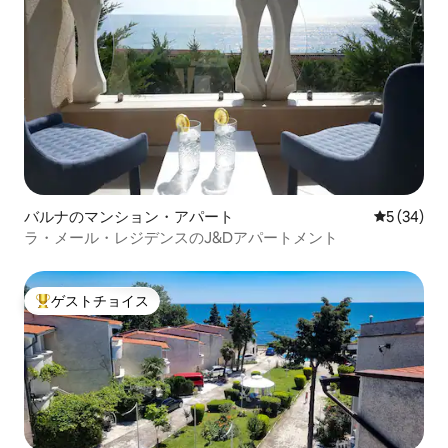
バルナのマンション・アパート
レビュー3
5 (34)
ラ・メール・レジデンスのJ&Dアパートメント
ゲストチョイス
大好評のゲストチョイスです。