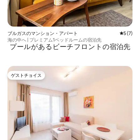
ブルガスのマンション・アパート
レビュー
5 (7)
海の中へ | プレミアム1ベッドルームの宿泊先
プールがあるビーチフロントの宿泊先
ゲストチョイス
ゲストチョイス