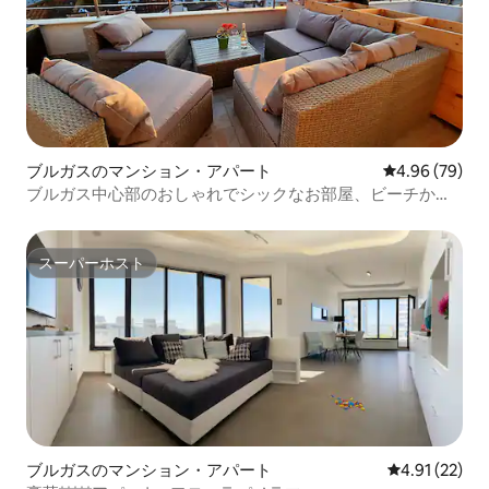
ブルガスのマンション・アパート
レビュー79件
4.96 (79)
ブルガス中心部のおしゃれでシックなお部屋、ビーチから5
分
スーパーホスト
スーパーホスト
ブルガスのマンション・アパート
レビュー22件
4.91 (22)