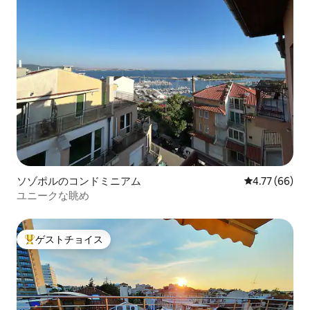
ソゾポルのコンドミニアム
レビュー66件
4.77 (66)
ユニークな眺め
ゲストチョイス
大好評のゲストチョイスです。