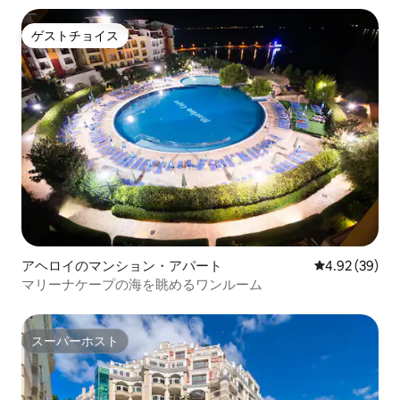
ゲストチョイス
ゲストチョイス
アヘロイのマンション・アパート
レビュー39件
4.92 (39)
マリーナケープの海を眺めるワンルーム
スーパーホスト
スーパーホスト