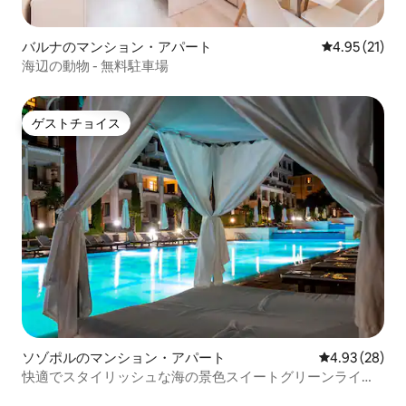
バルナのマンション・アパート
レビュー21件
4.95 (21)
海辺の動物 - 無料駐車場
ゲストチョイス
ゲストチョイス
ソゾポルのマンション・アパート
レビュー28件
4.93 (28)
快適でスタイリッシュな海の景色スイートグリーンライフ
17