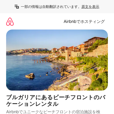
コ
一部の情報は自動翻訳されています。
原文を表示
ン
テ
ン
Airbnbでホスティング
ツ
に
ス
キ
ッ
プ
ブルガリアにあるビーチフロントのバ
ケーションレンタル
Airbnbでユニークなビーチフロントの宿泊施設を検