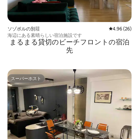
ソゾポルの別荘
レビュー26件
4.96 (26)
海辺にある素晴らしい宿泊施設です
まるまる貸切のビーチフロントの宿泊
先
スーパーホスト
スーパーホスト