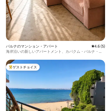
バルナのマンション・アパート
レビュー5
4.6 (5)
海岸沿いの新しいアパートメント、カバクム・バルナ・ビ
ーチ
ゲストチョイス
大好評のゲストチョイスです。