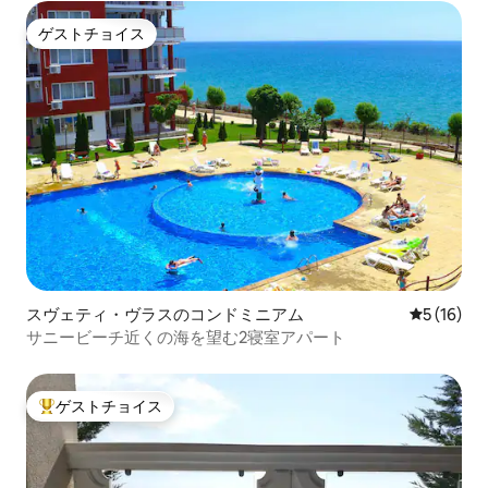
ゲストチョイス
ゲストチョイス
スヴェティ・ヴラスのコンドミニアム
レビュー1
5 (16)
サニービーチ近くの海を望む2寝室アパート
ゲストチョイス
大好評のゲストチョイスです。