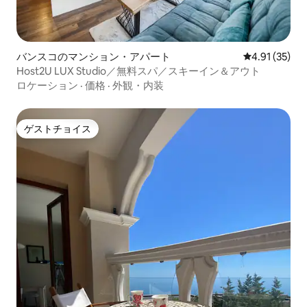
バンスコのマンション・アパート
レビュー35件
4.91 (35)
Host2U LUX Studio／無料スパ／スキーイン＆アウト
ロケーション
·
価格
·
外観・内装
ゲストチョイス
ゲストチョイス