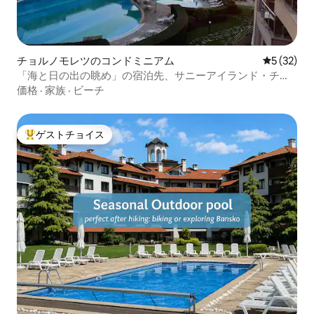
チョルノモレツのコンドミニアム
レビュー3
5 (32)
「海と日の出の眺め」の宿泊先、サニーアイランド・チェ
ルノモレツ
価格
·
家族
·
ビーチ
ゲストチョイス
大好評のゲストチョイスです。