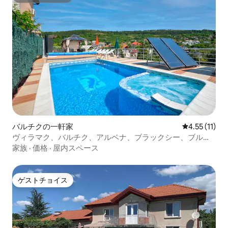
スーパーホスト
バルチクの一軒家
レビュー11件
4.55 (11)
ヴィラマク、バルチク、アルベナ、ブラックシー、ブルガ
リア
家族
·
価格
·
屋内スペース
ゲストチョイス
ゲストチョイス