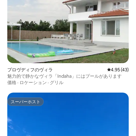
プロヴディフのヴィラ
レビュー43件
4.95 (43)
魅力的で静かなヴィラ「Indaha」にはプールがあります
価格
·
ロケーション
·
グリル
スーパーホスト
スーパーホスト