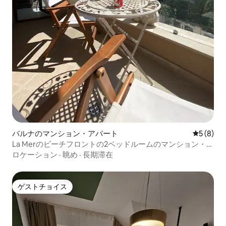
バルナのマンション・アパート
レビュー
5 (8)
La Merのビーチフロントの2ベッドルームのマンション・ア
パート（駐車場付き）
ロケーション
·
眺め
·
長期滞在
ゲストチョイス
ゲストチョイス