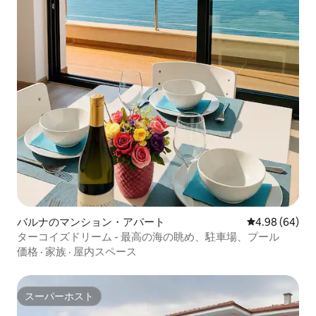
バルナのマンション・アパート
レビュー64件
4.98 (64)
ターコイズドリーム - 最高の海の眺め、駐車場、プール
価格
·
家族
·
屋内スペース
スーパーホスト
スーパーホスト