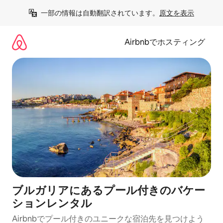
コ
一部の情報は自動翻訳されています。
原文を表示
ン
テ
ン
Airbnbでホスティング
ツ
に
ス
キ
ッ
プ
ブルガリアにあるプール付きのバケー
ションレンタル
Airbnbでプール付きのユニークな宿泊先を見つけよう