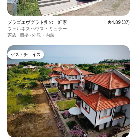
ブラゴエヴグラト州の一軒家
レビュー37件
4.89 (37)
ウェルネスハウス・ミュラー
家族
·
価格
·
外観・内装
ゲストチョイス
ゲストチョイス