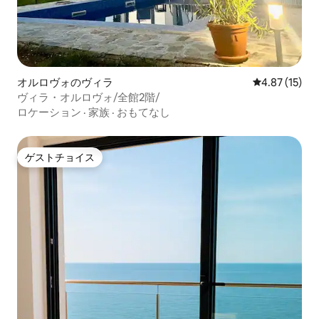
オルロヴォのヴィラ
レビュー15件
4.87 (15)
ヴィラ・オルロヴォ/全館2階/
ロケーション
·
家族
·
おもてなし
ゲストチョイス
ゲストチョイス