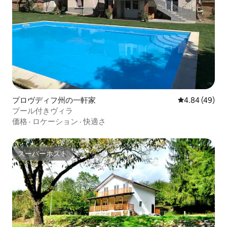
プロヴディフ州の一軒家
レビュー49件
4.84 (49)
プール付きヴィラ
価格
·
ロケーション
·
快適さ
スーパーホスト
スーパーホスト