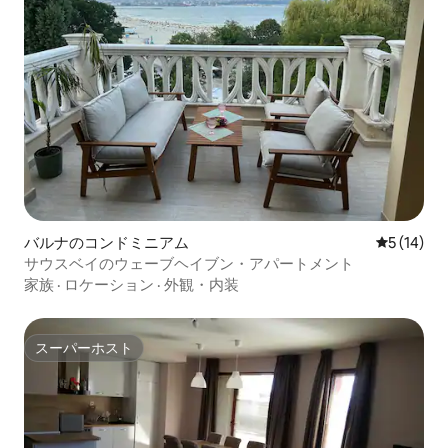
バルナのコンドミニアム
レビュー1
5 (14)
サウスベイのウェーブヘイブン・アパートメント
家族
·
ロケーション
·
外観・内装
スーパーホスト
スーパーホスト