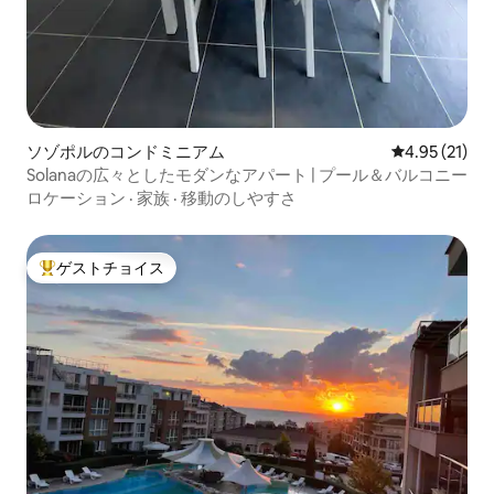
ソゾポルのコンドミニアム
レビュー21件
4.95 (21)
Solanaの広々としたモダンなアパート | プール＆バルコニー
ロケーション
·
家族
·
移動のしやすさ
ゲストチョイス
大好評のゲストチョイスです。