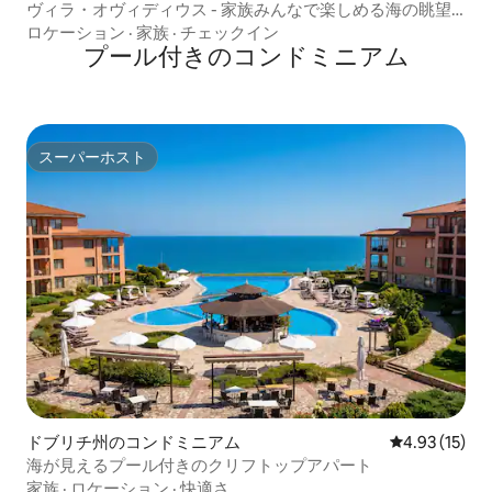
ヴィラ・オヴィディウス - 家族みんなで楽しめる海の眺望
ヴィラ
ロケーション
·
家族
·
チェックイン
プール付きのコンドミニアム
スーパーホスト
スーパーホスト
ドブリチ州のコンドミニアム
レビュー15件
4.93 (15)
海が見えるプール付きのクリフトップアパート
家族
·
ロケーション
·
快適さ