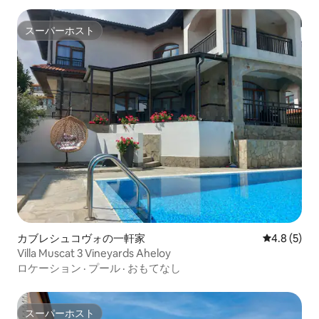
スーパーホスト
スーパーホスト
カブレシュコヴォの一軒家
レビュー5
4.8 (5)
Villa Muscat 3 Vineyards Aheloy
ロケーション
·
プール
·
おもてなし
スーパーホスト