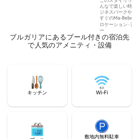
このスタイリッシ
Кухненският кът е оборудван с
んなで楽しい時間
прибори, чаши, хладилник, кафе
ジネスパークやム
машина +кафе.
すぐのMa-Bebe P
レボ湖と森まで徒歩5分で
ロケーション
·
家
ーブルとたくさん
ー
ブルガリアにあるプール付きの宿泊先
ウパトロール、ホ
た200平方メート
で人気のアメニティ・設備
ス キッチン2部屋
キュー、遊び場 
駐車スペース 近辺について： 食料品店 温
泉プール施設 水上自転車 テニス レストラ
ン 1～2人の家族にぴったりです！イベン
トの開催および外
可されていません
キッチン
Wi-Fi
敷地内無料駐⁠車