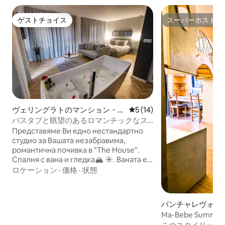
ゲストチョイス
スーパーホスト
ゲストチョイス
スーパーホスト
ヴェリングラトのマンション・ア
レビュー14件、5つ星中5つ
5 (14)
パート
バスタブと眺望のあるロマンチックなス
タジオ「ザ・ハウス」
Представяме Ви едно нестандартно
студио за Вашата незабравима,
романтична почивка в "The House".
Спалня с вана и гледка🏔 ☀. Ваната е
разположена централно с гледка към
ロケーション
·
価格
·
状態
изгрева, луната и планината.
Термална зона е с безплатно
ползване:10:30-18:30. Гостите имат
パンチャレヴォの
беплатен WiFi, NETFLIX, кабелна
Ma-Bebe Summer
телевизия с премиум канали.
ー、サウナ、バー