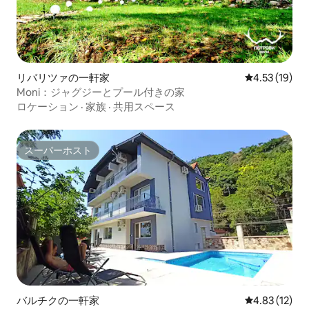
リバリツァの一軒家
レビュー19件
4.53 (19)
Moni：ジャグジーとプール付きの家
ロケーション
·
家族
·
共用スペース
スーパーホスト
スーパーホスト
バルチクの一軒家
レビュー12件
4.83 (12)