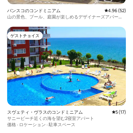
バンスコのコンドミニアム
レビュー52件
4.96 (52)
山の景色、プール、庭園が楽しめるデザイナーズアパート
メント
ゲストチョイス
ゲストチョイス
スヴェティ・ヴラスのコンドミニアム
レビュー1
5 (17)
サニービーチ近くの海を望む2寝室アパート
価格
·
ロケーション
·
駐車スペース