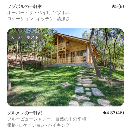
ソゾポルの一軒家
レビュー
5 (8)
オーバー・ザ・ベイ1、ソゾポル
ロケーション
·
キッチン
·
清潔さ
スーパーホスト
スーパーホスト
グルメンの一軒家
レビュー46件
4.83 (46)
ブルービューシャレー、自然の中の平和！
価格
·
ロケーション
·
ハイキング