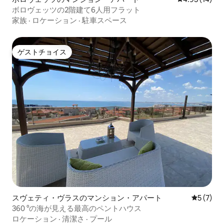
ボロヴェッツの2階建て6人用フラット
家族
·
ロケーション
·
駐車スペース
ゲストチョイス
ゲストチョイス
スヴェティ・ヴラスのマンション・アパート
レビュー
5 (7)
360 °の海が見える最高のペントハウス
ロケーション
·
清潔さ
·
プール