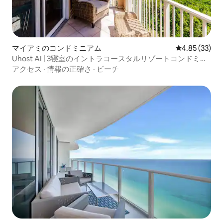
マイアミのコンドミニアム
レビュー33件
4.85 (33)
Uhost AI | 3寝室のイントラコースタルリゾートコンドミニ
アム
アクセス
·
情報の正確さ
·
ビーチ