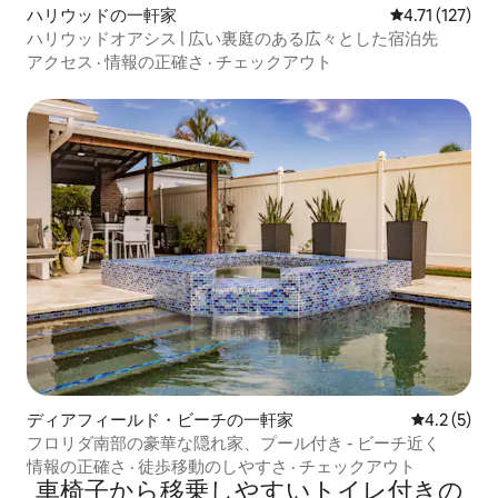
ハリウッドの一軒家
レビュー127
4.71 (127)
ハリウッドオアシス | 広い裏庭のある広々とした宿泊先
アクセス
·
情報の正確さ
·
チェックアウト
ディアフィールド・ビーチの一軒家
レビュー5
4.2 (5)
フロリダ南部の豪華な隠れ家、プール付き - ビーチ近く
情報の正確さ
·
徒歩移動のしやすさ
·
チェックアウト
車椅子から移乗しやすいトイレ付きの