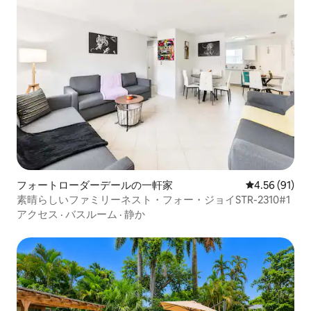
フォートローダーデールの一軒家
レビュー91件
4.56 (91)
素晴らしいファミリーネスト・フォー・ジョイSTR-2310#1
アクセス
·
バスルーム
·
静か