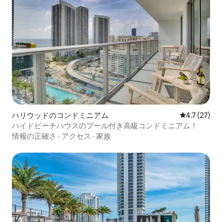
ハリウッドのコンドミニアム
レビュー27
4.7 (27)
ハイドビーチハウスのプール付き高級コンドミニアム！
情報の正確さ
·
アクセス
·
家族