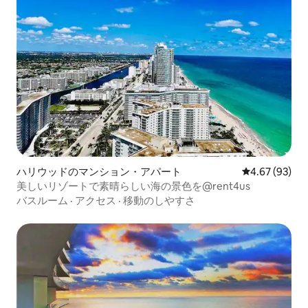
ハリウッドのマンション・アパート
レビュー93件
4.67 (93)
美しいリゾートで素晴らしい海の景色を@rent4us
バスルーム
·
アクセス
·
移動のしやすさ