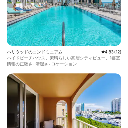
ハリウッドのコンドミニアム
レビュー12件
4.83 (12)
ハイドビーチハウス、素晴らしい高層シティビュー、1寝室
情報の正確さ
·
清潔さ
·
ロケーション