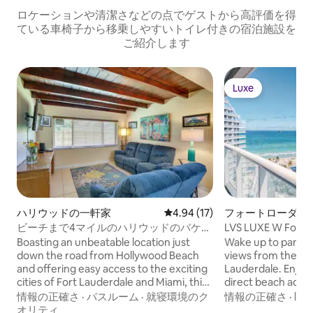
ロケーションや清潔さなどの点でゲストから高評価を得
ている車椅子から移乗しやすいトイレ付きの宿泊施設を
ご紹介します
Luxe
Luxe
ハリウッドの一軒家
レビュー17件、5つ星中4.94
4.94 (17)
フォートローダー
ンドミニアム
ビーチまで4マイルのハリウッドのバケー
LVS LUXE W Fort L
ションレンタル
Views | 2BR/2BA
Boasting an unbeatable location just
Wake up to panora
down the road from Hollywood Beach
views from the 14t
and offering easy access to the exciting
Lauderdale. Enjoy 
cities of Fort Lauderdale and Miami, this
direct beach acces
2-bedroom, 1-bathroom vacation rental
pools, spa, fitness
情報の正確さ
·
バスルーム
·
就寝環境のク
情報の正確さ
·
眺
is the perfect place to call home as you
Las Olas dining, sh
オリティ