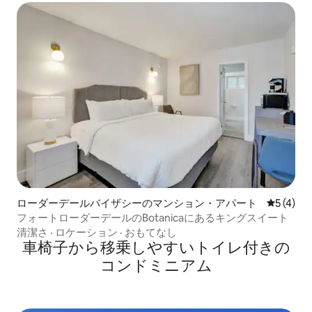
ローダーデールバイザシーのマンション・アパート
レビュー
5 (4)
フォートローダーデールのBotanicaにあるキングスイート
清潔さ
·
ロケーション
·
おもてなし
車椅子から移乗しやすいトイレ付きの
コンドミニアム