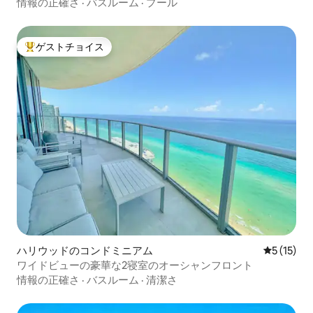
満喫
情報の正確さ
·
バスルーム
·
プール
ゲストチョイス
大好評のゲストチョイスです。
ハリウッドのコンドミニアム
レビュー1
5 (15)
ワイドビューの豪華な2寝室のオーシャンフロント
情報の正確さ
·
バスルーム
·
清潔さ