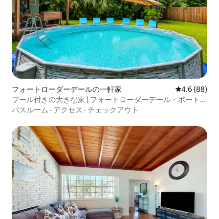
フォートローダーデールの一軒家
レビュー88
4.6 (88)
プール付きの大きな家 | フォートローダーデール・ポートま
で5分
バスルーム
·
アクセス
·
チェックアウト