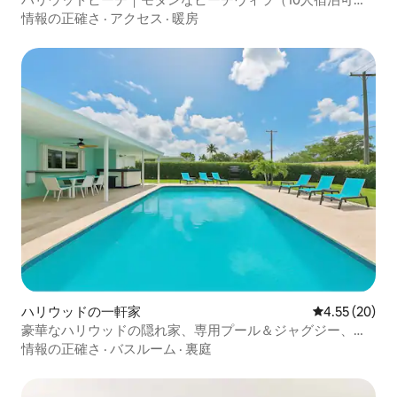
能）
情報の正確さ
·
アクセス
·
暖房
ハリウッドの一軒家
レビュー20件
4.55 (20)
豪華なハリウッドの隠れ家、専用プール＆ジャグジー、近
くに
情報の正確さ
·
バスルーム
·
裏庭