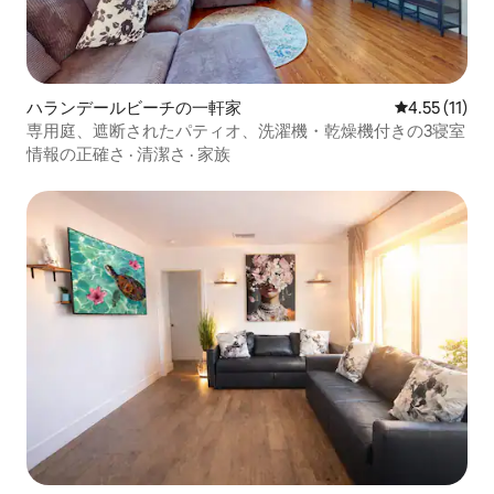
ハランデールビーチの一軒家
レビュー11件
4.55 (11)
専用庭、遮断されたパティオ、洗濯機・乾燥機付きの3寝室
情報の正確さ
·
清潔さ
·
家族