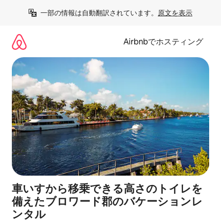
コ
一部の情報は自動翻訳されています。
原文を表示
ン
テ
ン
Airbnbでホスティング
ツ
に
ス
キ
ッ
プ
車いすから移乗できる高さのトイレを
備えたブロワード郡のバケーションレ
ンタル