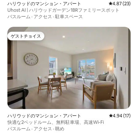
ハリウッドのマンション・アパート
レビュー23件
4.87 (23)
Uhost AI | ハリウッドガーデン1BRファミリースポット
バスルーム
·
アクセス
·
駐車スペース
ゲストチョイス
ゲストチョイス
ハリウッドのマンション・アパート
レビュー17件
4.94 (17)
快適な2ベッドルーム、無料駐車場、高速Wi-Fi
バスルーム
·
アクセス
·
眺め