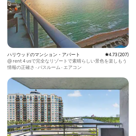
ハリウッドのマンション・アパート
レビュー207件
4.73 (207)
@ rent 4 usで完全なリゾートで素晴らしい景色を楽しもう
情報の正確さ
·
バスルーム
·
エアコン