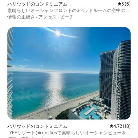
ハリウッドのコンドミニアム
レビュー
5 (6)
素晴らしいオーシャンフロントの3ベッドルームの空中のお
屋敷
情報の正確さ
·
アクセス
·
ビーチ
ハリウッドのコンドミニアム
レビュー18件
4.72 (18)
LYFEリゾート@rent4usで素晴らしいオーシャンビューを