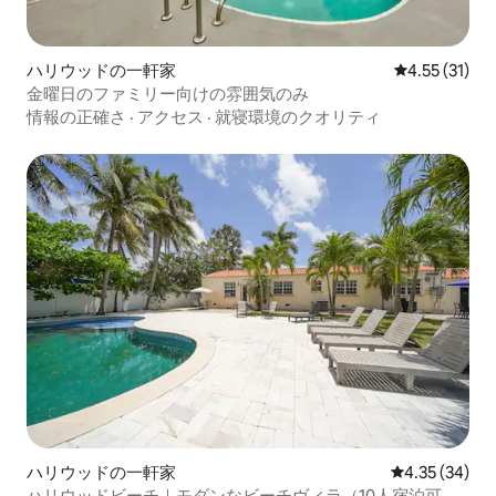
ハリウッドの一軒家
レビュー31件
4.55 (31)
金曜日のファミリー向けの雰囲気のみ
情報の正確さ
·
アクセス
·
就寝環境のクオリティ
ハリウッドの一軒家
レビュー34件
4.35 (34)
ハリウッドビーチ｜モダンなビーチヴィラ（10人宿泊可