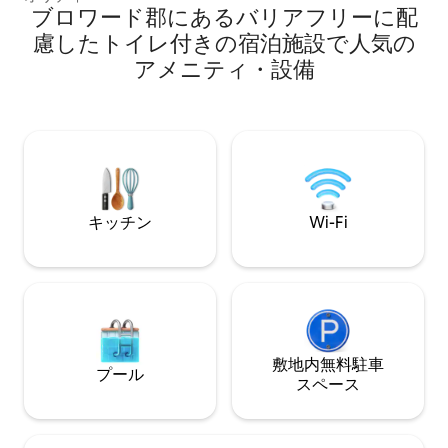
explore the many attractions of the
ブロワード郡にあるバリアフリーに配
upgraded residenc
Golden Coast! Fully equipped with an
not found in most 
慮したトイレ付きの宿泊施設で人気の
updated open floor plan, a comfortable
Queen sleeper sofa
アメニティ・設備
living area, a gas grill, and a sunny
essentials—perfect
outdoor dining space, this colorful home
& beach getaways
has everything you could possibly need
exclusively operat
for your next coastal adventure.
residence.
キッチン
Wi-Fi
敷地内無料駐⁠車
プール
ス⁠ペ⁠ー⁠ス