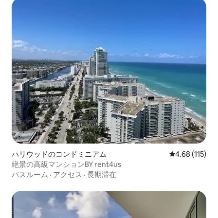
ハリウッドのコンドミニアム
レビュー115件
4.68 (115)
絶景の高級マンションBY rent4us
バスルーム
·
アクセス
·
長期滞在