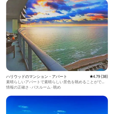
ハリウッドのマンション・アパート
レビュー38件
4.79 (38)
素晴らしいアパートで素晴らしい景色を眺めることができ
ます。rent4usによる
情報の正確さ
·
バスルーム
·
眺め