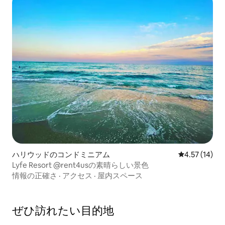
ハリウッドのコンドミニアム
レビュー14件
4.57 (14)
Lyfe Resort @rent4usの素晴らしい景色
情報の正確さ
·
アクセス
·
屋内スペース
ぜひ訪⁠れ⁠た⁠い目⁠的⁠地