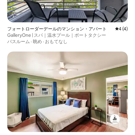
フォートローダーデールのマンション・アパート
レビュー
4 (4)
GalleryOne | スパ｜温水プール｜ボートタクシー
バスルーム
·
眺め
·
おもてなし