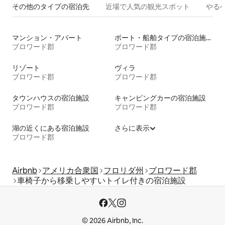
その他のタ⁠イ⁠プ⁠の宿⁠泊⁠先
近場で人気の観光スポット
やる
マンション・アパート
ボート・船舶タイプの宿泊施設
ブロワード郡
ブロワード郡
リゾート
ヴィラ
ブロワード郡
ブロワード郡
タウンハウスの宿泊施設
キャンピングカーの宿泊施設
ブロワード郡
ブロワード郡
湖の近くにある宿泊施設
さらに表示
ブロワード郡
Airbnb
アメリカ合衆国
フロリダ州
ブロワード郡
車椅子から移乗しやすいトイレ付きの宿泊施設
© 2026 Airbnb, Inc.