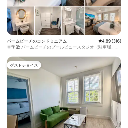
パームビーチのコンドミニアム
レビュー316件
4.89 (316)
🌞🌴🏖 パームビーチのプールビュースタジオ（駐車場、
⚡Wi-Fi付き）
ゲストチョイス
ゲストチョイス