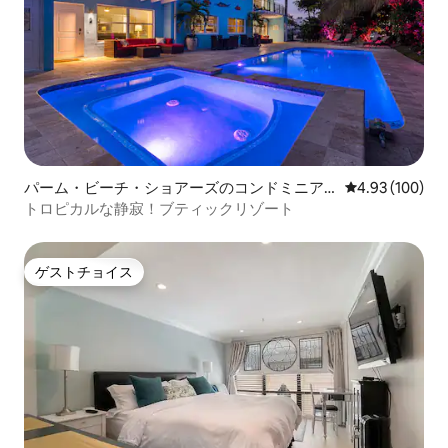
パーム・ビーチ・ショアーズのコンドミニア
レビュー100件
4.93 (100)
ム
トロピカルな静寂！ブティックリゾート
ゲストチョイス
ゲストチョイス