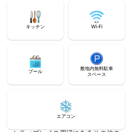
と子供の公園はすぐ近くです。 フルキッ
ー、レーン、バー
チンとバスルームを備えた改装済みのコ
ダーなど、ミッド
テージ。 クイーンサイズベッドと引き出
ンアイコンがキュ
し式ツインソファ。洗濯機と乾燥機。
す。
キッチン
Wi-Fi
敷地内無料駐⁠車
プール
ス⁠ペ⁠ー⁠ス
エアコン