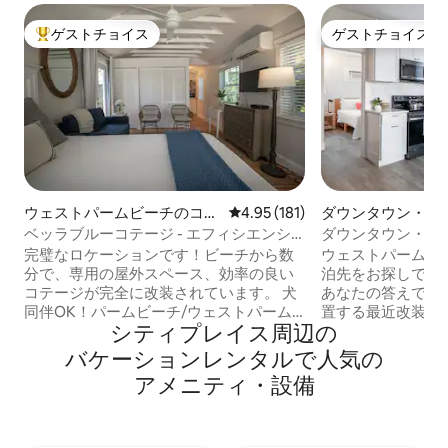
ゲストチョイス
ゲストチョイス
大好評のゲストチョイスです。
ゲストチョイス
ウェストパームビーチのコテ
レビュー181件、5つ星中4.95
4.95 (181)
ダウンタウン・ウ
ージ
ーム・ビーチのマ
ベッラブルーコテージ - エフィシエンシ
ダウンタウン・ヒ
アパート
ー
完璧なロケーションです！ビーチから数
ウェストパームの
分で、専用の屋外スペース、効率の良い
泊先をお探しです
コテージが完全に改装されています。 犬
あなたの答えです
同伴OK！パームビーチ/ウェストパーム
置する最近改装されたH
シティプレイス⁠周⁠辺⁠の
のダウンタウンまでは無料の送迎サービ
は、ローズマリー
スがあります。 ビーチまで車で10分、ダ
ーターフロント、
バ⁠ケ⁠ー⁠シ⁠ョ⁠ン⁠レ⁠ン⁠タ⁠ル⁠で人⁠気⁠の
ウンタウンから数分、シティプレイス
からわずか数歩、
ア⁠メ⁠ニ⁠テ⁠ィ⁠・⁠設⁠備
（0.2マイル）とクラビスセンター（0.4
す。 歴史的なコテージにあるこの魅力的
マイル）に近いです。 インターコースタ
な1階のユニット
ルまで歩いて行けます。静かなエリアに
ム、フルキッチン
ある完璧なロケーションです。 犬の公園
グスペースがあり