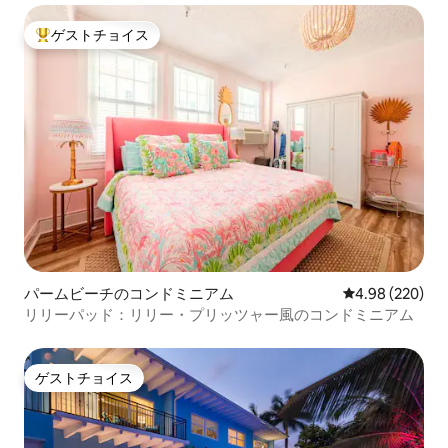
ゲストチョイス
大好評のゲストチョイスです。
パームビーチのコンドミニアム
レビュー220件
4.98 (220)
リリーパッド：リリー・プリッツャー風のコンドミニアム
ゲストチョイス
ゲストチョイス