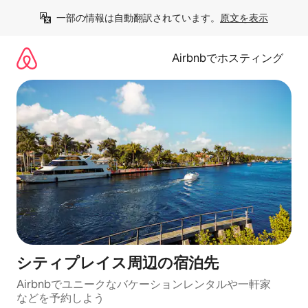
コ
一部の情報は自動翻訳されています。
原文を表示
ン
テ
ン
Airbnbでホスティング
ツ
に
ス
キ
ッ
プ
シティプレイス⁠周⁠辺⁠の宿⁠泊⁠先
Airbnbでユニークなバ⁠ケ⁠ー⁠シ⁠ョ⁠ンレ⁠ン⁠タ⁠ルや一⁠軒⁠家
な⁠ど⁠を予⁠約⁠し⁠よ⁠う