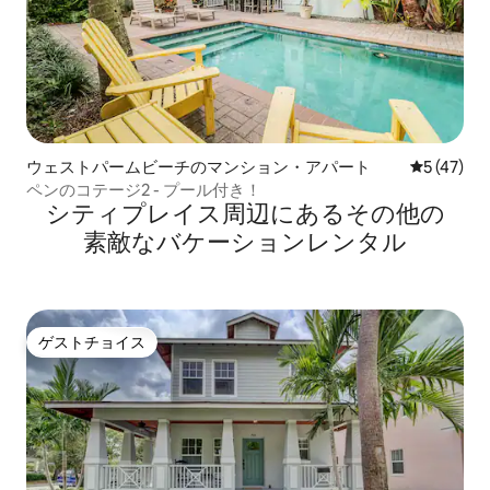
ウェストパームビーチのマンション・アパート
レビュー4
5 (47)
ペンのコテージ2 - プール付き！
シティプレイス⁠周⁠辺⁠に⁠あ⁠るそ⁠の⁠他⁠の
素⁠敵⁠なバ⁠ケ⁠ー⁠シ⁠ョ⁠ン⁠レ⁠ン⁠タ⁠ル
ゲストチョイス
ゲストチョイス