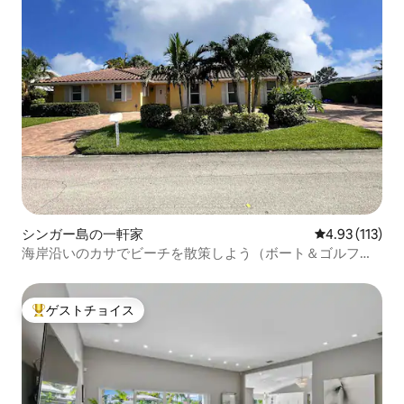
シンガー島の一軒家
レビュー113
4.93 (113)
海岸沿いのカサでビーチを散策しよう（ボート＆ゴルフカ
ートレンタル）
ゲストチョイス
大好評のゲストチョイスです。