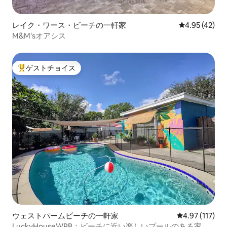
レイク・ワース・ビーチの一軒家
レビュー42件
4.95 (42)
M&M'sオアシス
ゲストチョイス
大好評のゲストチョイスです。
ウェストパームビーチの一軒家
レビュー117
4.97 (117)
LuckyHouseWPB：ビーチに近い楽しいプールのある家