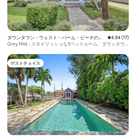
ダウンタウン・ウェスト・パーム・ビーチの一
レビュー17件
4.94 (17)
軒家
Grey Mist - スタイリッシュな3ベッドルーム、ダウンタウ
ンまで徒歩圏内
ゲストチョイス
ゲストチョイス