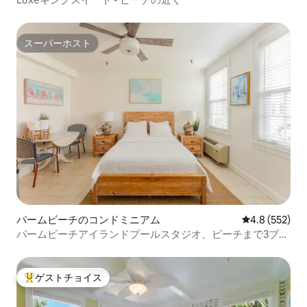
スーパーホスト
スーパーホスト
パームビーチのコンドミニアム
レビュー552
4.8 (552)
パームビーチアイランドプールスタジオ、ビーチまで3ブロ
ック！
ゲストチョイス
大好評のゲストチョイスです。