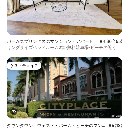
パームスプリングスのマンション・アパート
レビュー165件
4.86 (165)
キングサイズベッドルーム2室•無料駐車場•ビーチの近く
ゲストチョイス
ゲストチョイス
ダウンタウン・ウェスト・パーム・ビーチのマン
レビュー1
5 (18)