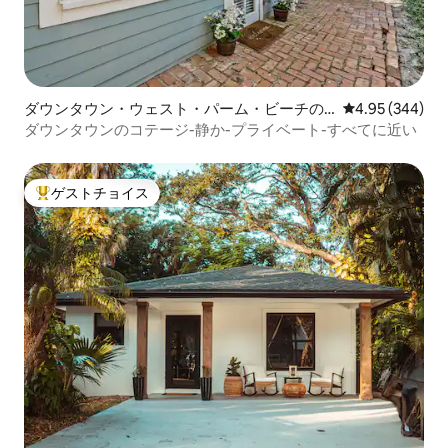
ダウンタウン・ウェスト・パーム・ビーチの
レビュー344件
4.95 (344)
コテージ
ダウンタウンのコテージ-静か-プライベート-すべてに近い
ゲストチョイス
大好評のゲストチョイスです。