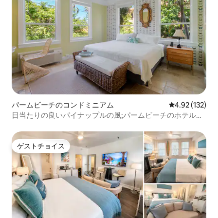
パームビーチのコンドミニアム
レビュー132件
4.92 (132)
日当たりの良いパイナップルの風;パームビーチのホテルの
客室
ゲストチョイス
ゲストチョイス