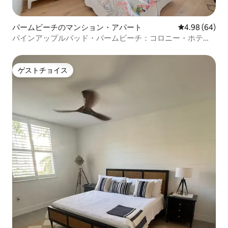
パームビーチのマンション・アパート
レビュー64件
4.98 (64)
パインアップルパッド・パームビーチ：コロニー・ホテル
風
ゲストチョイス
ゲストチョイス