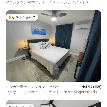
ション・アパート
ダウンタウンWPBコンドミニアム（シティプレイス）
ゲストチョイス
大好評のゲストチョイスです。
シンガー島のマンション・アパート
レビュー168件
4.94 (168)
ブリサス・シンガー・アイランド（ Brisas Singer Island ）
ゲストチョイス