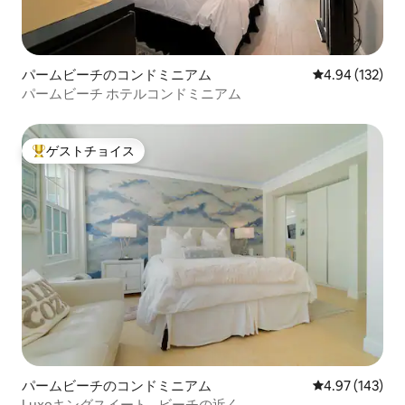
パームビーチのコンドミニアム
レビュー132件
4.94 (132)
パームビーチ ホテルコンドミニアム
ゲストチョイス
大好評のゲストチョイスです。
パームビーチのコンドミニアム
レビュー143件
4.97 (143)
Luxeキングスイート - ビーチの近く