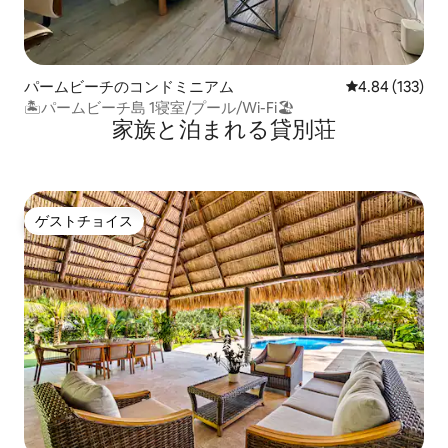
パームビーチのコンドミニアム
レビュー133件
4.84 (133)
🏝パームビーチ島 1寝室/プール/Wi-Fi🏖
家族と泊まれる貸別荘
ゲストチョイス
ゲストチョイス