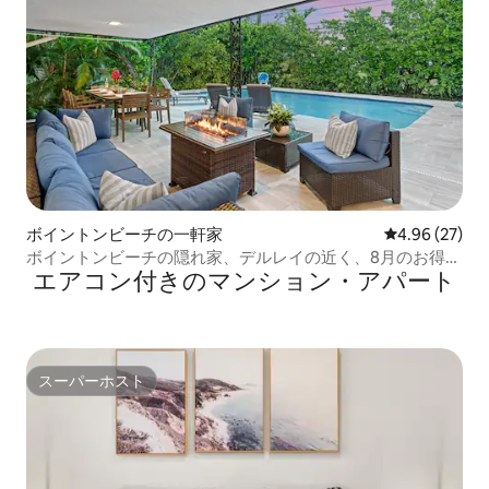
ボイントンビーチの一軒家
レビュー27件
4.96 (27)
ボイントンビーチの隠れ家、デルレイの近く、8月のお得情
エアコン付きのマンション・アパート
報
スーパーホスト
スーパーホスト