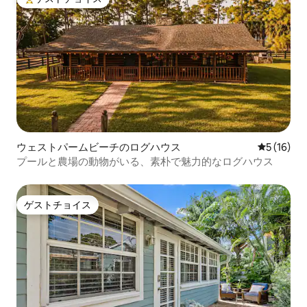
大好評のゲストチョイスです。
ウェストパームビーチのログハウス
レビュー1
5 (16)
プールと農場の動物がいる、素朴で魅力的なログハウス
ゲストチョイス
ゲストチョイス