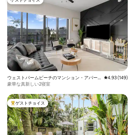
ゲストチョイス
ウェストパームビーチのマンション・アパー
レビュー149件
4.93 (149)
ト
豪華な真新しい2寝室
ゲストチョイス
大好評のゲストチョイスです。