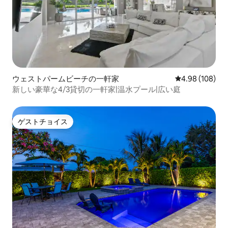
ウェストパームビーチの一軒家
レビュー108件
4.98 (108)
新しい豪華な4/3貸切の一軒家|温水プール|広い庭
ゲストチョイス
ゲストチョイス