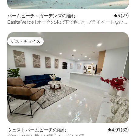
パームビーチ・ガーデンズの離れ
レビュー2
5 (27)
Casita Verde | オークの木の下で過ごすプライベートなひと
とき
ゲストチョイス
ゲストチョイス
ウェストパームビーチの離れ
レビュー32件
4.91 (32)