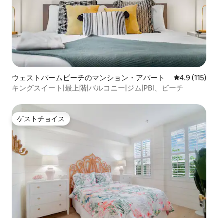
ウェストパームビーチのマンション・アパート
レビュー115
4.9 (115)
キングスイート|最上階|バルコニー|ジム|PBI、ビーチ
ゲストチョイス
ゲストチョイス