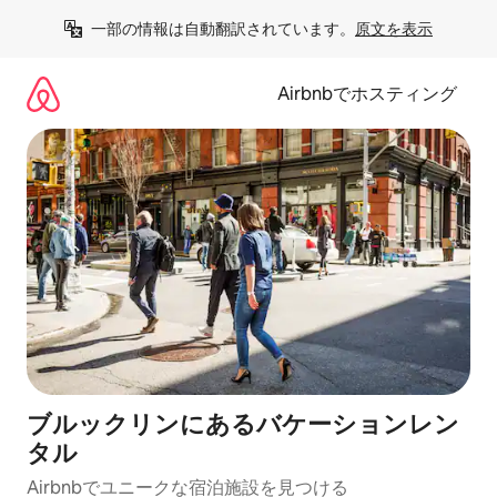
コ
一部の情報は自動翻訳されています。
原文を表示
ン
テ
ン
Airbnbでホスティング
ツ
に
ス
キ
ッ
プ
ブルックリンにあるバケーションレン
タル
Airbnbでユニークな宿泊施設を見つける