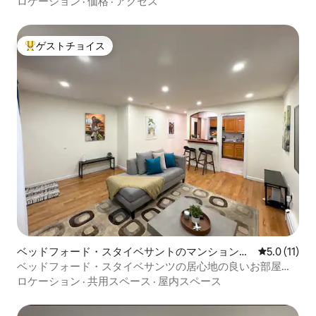
ロケーション
·
価格
·
アクセス
ゲストチョイス
大好評のゲストチョイスです。
ベッドフォード・スタイベサントのマンション・
レビュー11
5.0 (11)
アパート
ベッドフォード・スタイベサンツの居心地の良いお部屋と
スイート • フルトン通り近く
ロケーション
·
共用スペース
·
屋内スペース