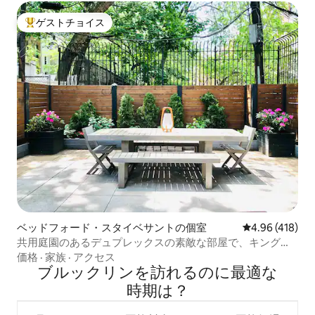
ゲストチョイス
大好評のゲストチョイスです。
ベッドフォード・スタイベサントの個室
レビュー418件
4.96 (418)
共用庭園のあるデュプレックスの素敵な部屋で、キングベ
ッドがあります。
価格
·
家族
·
アクセス
ブルックリンを訪⁠れ⁠るの⁠に最⁠適⁠な
時⁠期⁠は⁠？