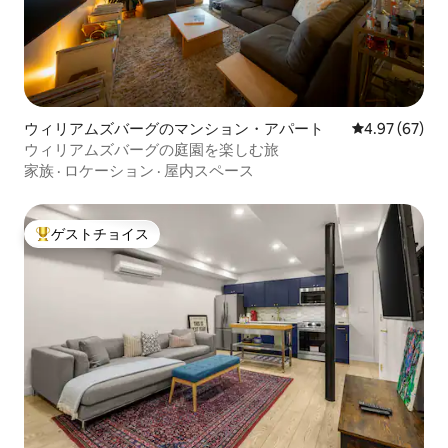
ウィリアムズバーグのマンション・アパート
レビュー67件
4.97 (67)
ウィリアムズバーグの庭園を楽しむ旅
家族
·
ロケーション
·
屋内スペース
ゲストチョイス
大好評のゲストチョイスです。