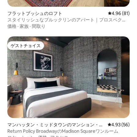
フラットブッシュのロフト
レビュー81件
4.96 (81)
スタイリッシュなブルックリンのアパート｜プロスペクト
パークと電車の近く
価格
·
家族
·
間取り
ゲストチョイス
ゲストチョイス
マンハッタン・ミッドタウンのマンション・ア
レビュー56件
4.93 (56)
パート
Return Policy BroadwayのMadison Squareワンルーム