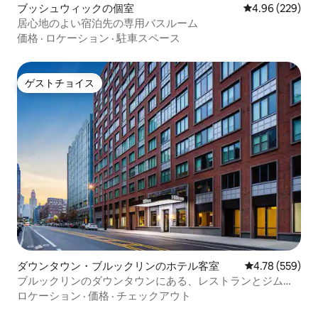
ブッシュウィックの個室
レビュー229件
4.96 (229)
居心地のよい宿泊先の専用バスルーム
価格
·
ロケーション
·
駐車スペース
ゲストチョイス
ゲストチョイス
ダウンタウン・ブルックリンのホテル客室
レビュー559件
4.78 (559)
ブルックリンのダウンタウンにある、レストランとジム付
きの宿泊先
ロケーション
·
価格
·
チェックアウト