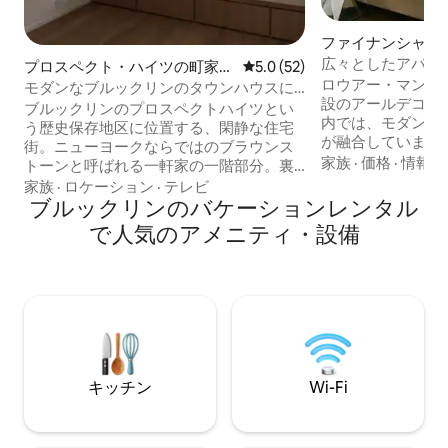
ファイナンシャル
クトのマンション
広々としたアパー
プロスペクト・ハイツの町家・
レビュー52件、5つ星中5.0
5.0 (52)
ッド1台 - FiDi
ロウアー・マンハッ
長屋
モダンなブルックリンのタウンハウスに
設のアールデコ様
あるゲストスイート
ブルックリンのプロスペクトハイツとい
内では、モダンな
う歴史保存地区に位置する、閑静な住宅
が融合しています
街。ニューヨークならではのブラウンス
が光るアパートメ
家族
·
価格
·
情報の
トーンと呼ばれる一軒家の一階部分。裏
ルームから広々と
庭に面した畳の部屋、お布団、新しくリ
家族
·
ロケーション
·
テレビ
各種あり、すべて
ノベーションされた日本式のお風呂。オ
ブルックリンのバケーションレンタル
たキッチンとモダ
ープンキッチン。玄関とそしてすべての
で人気のアメニティ・設備
ます。街とブルッ
スペースは上階のオーナーのリビングス
める屋上、コワー
ペースと完全に分かれておりますのでプ
ティングスペース
ライバシーが保たれています。ブルック
間営業のフィット
リン美術館、植物園、プロスペクトパー
まざまな共用アメ
クまで徒歩5分。地下鉄はBQラインの7th
いただけます。バ
Avenue Stationまたは２３ラインの
ィナンシャル・デ
GradnArmy Plaza. マンハッタンのダウン
ポットから徒歩す
タウンまで20－30分。近くにレストラ
キッチン
Wi-Fi
ン、カフェなど多数あります。