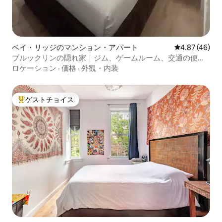
ベイ・リッジのマンション・アパート
レビュー46件
4.87 (46)
ブルックリンの隠れ家｜ジム、ゲームルーム、交通の便が
良い
ロケーション
·
価格
·
外観・内装
ゲストチョイス
大好評のゲストチョイスです。