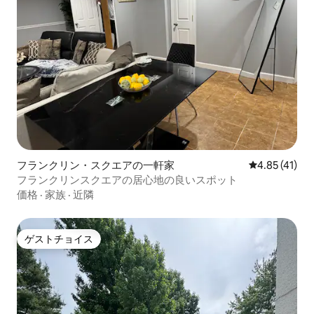
フランクリン・スクエアの一軒家
レビュー41件
4.85 (41)
フランクリンスクエアの居心地の良いスポット
価格
·
家族
·
近隣
ゲストチョイス
ゲストチョイス