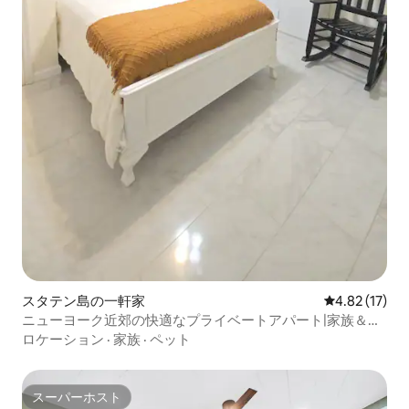
スタテン島の一軒家
レビュー17件
4.82 (17)
ニューヨーク近郊の快適なプライベートアパート|家族＆ペ
ット連れOK
ロケーション
·
家族
·
ペット
スーパーホスト
スーパーホスト