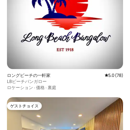
ロングビーチの一軒家
レビュー78
5.0 (78)
LBビーチバンガロー
ロケーション
·
価格
·
裏庭
ゲストチョイス
ゲストチョイス