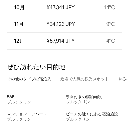
10月
¥47,341 JPY
14°C
11月
¥54,126 JPY
9°C
12月
¥57,914 JPY
4°C
ぜひ訪⁠れ⁠た⁠い目⁠的⁠地
その他のタ⁠イ⁠プ⁠の宿⁠泊⁠先
近場で人気の観光スポット
やる
B&B
朝食付きの宿泊施設
ブルックリン
ブルックリン
マンション・アパート
ビーチの近くにある宿泊施設
ブルックリン
ブルックリン