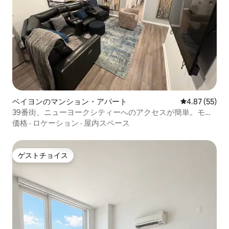
ベイヨンのマンション・アパート
レビュー55件
4.87 (55)
39番街、ニューヨークシティーへのアクセスが簡単。モダ
ンで家具付き。長期滞在可。
価格
·
ロケーション
·
屋内スペース
ゲストチョイス
ゲストチョイス