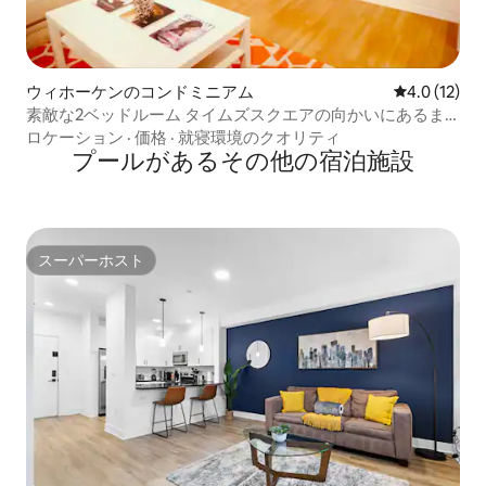
ウィホーケンのコンドミニアム
レビュー12
4.0 (12)
素敵な2ベッドルーム タイムズスクエアの向かいにあるま
るまる貸切の家
ロケーション
·
価格
·
就寝環境のクオリティ
プールがあるその他の宿泊施設
スーパーホスト
スーパーホスト