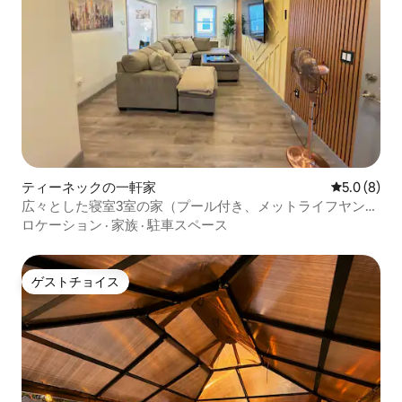
ティーネックの一軒家
レビュー8
5.0 (8)
広々とした寝室3室の家（プール付き、メットライフヤンキ
ースタジアムとニューヨークシティー）
ロケーション
·
家族
·
駐車スペース
ゲストチョイス
ゲストチョイス