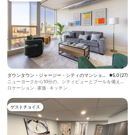
ダウンタウン・ジャージー・シティのマンショ
レビュー27
5.0 (27)
ン・アパート
ニューヨークから10分の、シティビューとプールを備えた
おしゃれなロフト
ロケーション
·
家族
·
キッチン
ゲストチョイス
ゲストチョイス