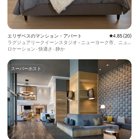
エリザベスのマンション・アパート
レビュー20件
4.85 (20)
ラグジュアリークイーンスタジオ - ニューヨーク市、ニュ
ーアーク国際空港、メットライフまで数分
ロケーション
·
快適さ
·
静か
スーパーホスト
スーパーホスト