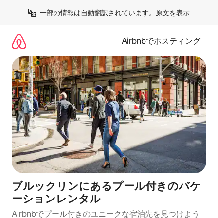
コ
一部の情報は自動翻訳されています。
原文を表示
ン
テ
ン
Airbnbでホスティング
ツ
に
ス
キ
ッ
プ
ブルックリンにあるプール付きのバケ
ーションレンタル
Airbnbでプール付きのユニークな宿泊先を見つけよう