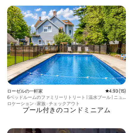
ローゼルの一軒家
レビュー15件
4.93 (15)
6ベッドルームのファミリーリトリート | 温水プール | ニュ
ーヨークまで30分
ロケーション
·
家族
·
チェックアウト
プール付きのコンドミニアム