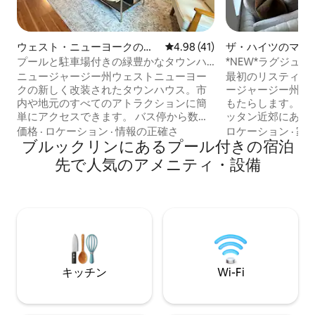
ウェスト・ニューヨークの一
レビュー41件、5つ星中4.98
4.98 (41)
ザ・ハイツのマン
軒家
パート
プールと駐車場付きの緑豊かなタウンハ
*NEW*ラグジュア
ウス。
ム、プール＆その
ニュージャージー州ウェストニューヨー
最初のリスティン
クの新しく改装されたタウンハウス。市
ージャージー州ホ
内や地元のすべてのアトラクションに簡
もたらします。Eche
単にアクセスできます。 バス停から数歩
ッタン近郊にある
です。マンハッタンのミッドタウンまで
す。この1,300
価格
·
ロケーション
·
情報の正確さ
ロケーション
·
家
の所要時間は15 ～20分です。 各寝室には
ブルックリンにあるプール付きの宿泊
は、設備の整った
スマートテレビ、エアコン、天井ファン
ンベッドの寝室2
先で人気のアメニティ・設備
が備わっています。 完全にフェンスで囲
ム2室があります
まれた専用の裏庭には、グリル、寒い冬
媚なウォーターフ
の日のための「Solo Stove」のファイヤ
パーク、ワシント
ーピット、そして暑い夏の日のためのプ
クなショップやレ
ールがあります。プールには最高グレー
ょう。ホーボーケ
ドの海水システムが備わっています。16
り、ハドソン川の
フィートの丸いプールで、深さは52イン
ウォークウェイを
チ、毎週専門的に清掃・メンテナンスさ
スカイラインを眺
キッチン
Wi-Fi
れています。