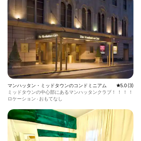
マンハッタン・ミッドタウンのコンドミニアム
レビュー3
5.0 (3)
ミッドタウンの中心部にあるマンハッタンクラブ！ ！ ！ ！
ロケーション
·
おもてなし