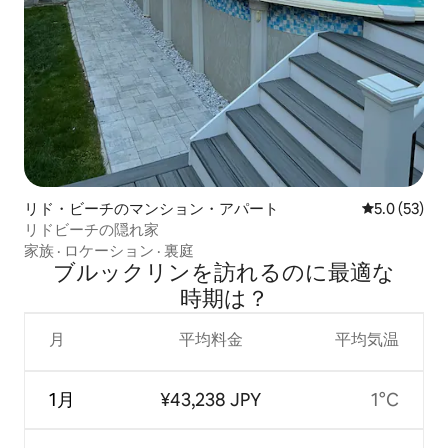
リド・ビーチのマンション・アパート
レビュー53
5.0 (53)
リドビーチの隠れ家
家族
·
ロケーション
·
裏庭
ブルックリンを訪⁠れ⁠るの⁠に最⁠適⁠な
時⁠期⁠は⁠？
月
平均料金
平均気温
1月
¥43,238 JPY
1°C