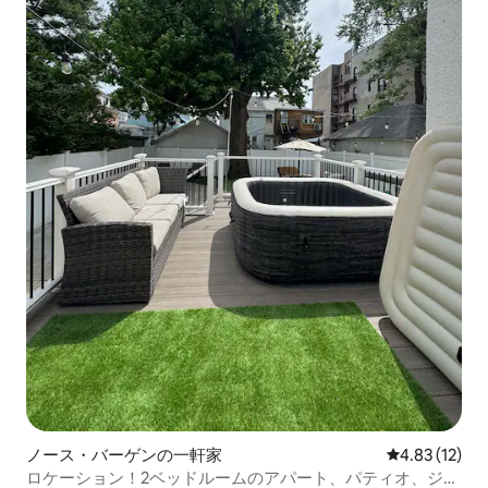
ノース・バーゲンの一軒家
レビュー12件
4.83 (12)
ロケーション！2ベッドルームのアパート、パティオ、ジャ