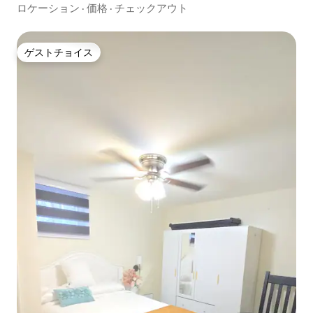
グジー、NYCの近く！
ロケーション
·
価格
·
チェックアウト
ゲストチョイス
ゲストチョイス