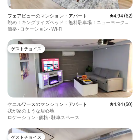
フェアビューのマンション・アパート
レビュー62件
4.94 (62)
眺め！キングサイズベッド！無料駐車場！ニューヨーク市
まで30分！
価格
·
ロケーション
·
Wi-Fi
ゲストチョイス
ゲストチョイス
ケニルワースのマンション・アパート
レビュー50件
4.94 (50)
我が家のような居心地
ロケーション
·
価格
·
駐車スペース
ゲストチョイス
ゲストチョイス