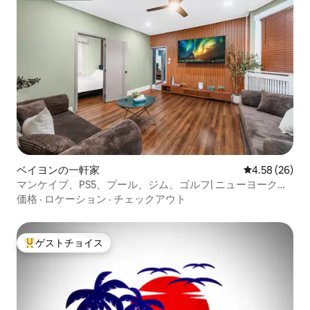
ベイヨンの一軒家
レビュー26件
4.58 (26)
マンケイブ、PS5、プール、ジム、ゴルフ| ニューヨークま
で20分
価格
·
ロケーション
·
チェックアウト
ゲストチョイス
大好評のゲストチョイスです。