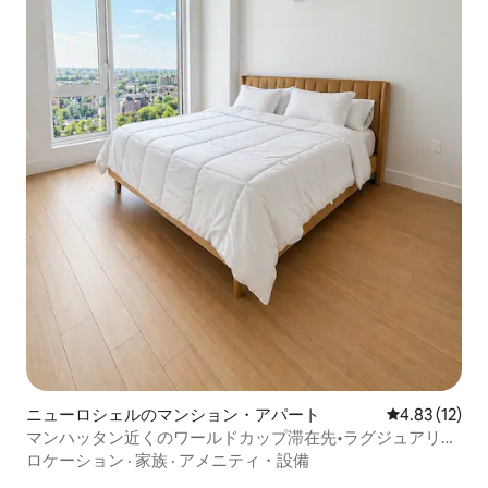
ニューロシェルのマンション・アパート
レビュー12件
4.83 (12)
マンハッタン近くのワールドカップ滞在先•ラグジュアリー
高層階
ロケーション
·
家族
·
アメニティ・設備