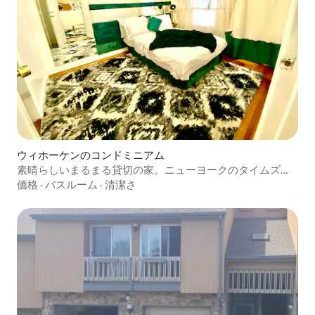
ウィホーケンのコンドミニアム
素晴らしいまるまる貸切の家。ニューヨークのタイムズス
クエアまで数分
価格
·
バスルーム
·
清潔さ