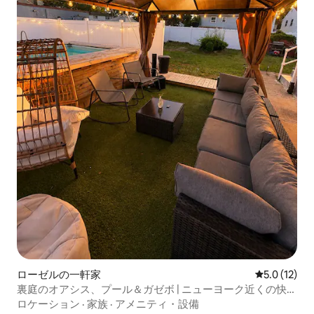
ローゼルの一軒家
レビュー12
5.0 (12)
裏庭のオアシス、プール＆ガゼボ | ニューヨーク近くの快適
な家
ロケーション
·
家族
·
アメニティ・設備