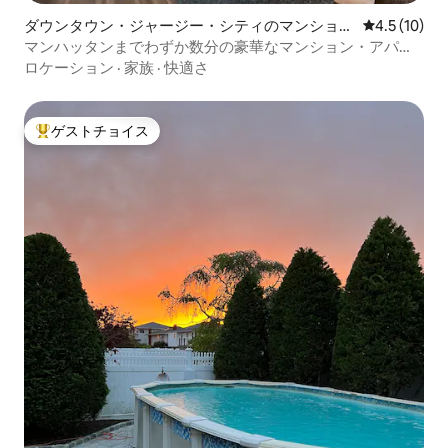
ダウンタウン・ジャージー・シティのマンショ
レビュー10
4.5 (10)
ン・アパート
マンハッタンまでわずか数分の豪華なマンション・アパー
ト
ロケーション
·
家族
·
快適さ
ゲストチョイス
大好評のゲストチョイスです。