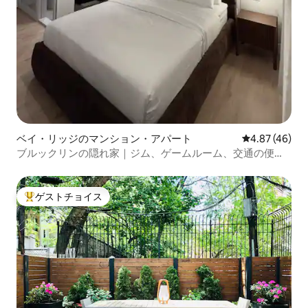
ベイ・リッジのマンション・アパート
レビュー46件
4.87 (46)
ブルックリンの隠れ家｜ジム、ゲームルーム、交通の便が
良い
ゲストチョイス
大好評のゲストチョイスです。