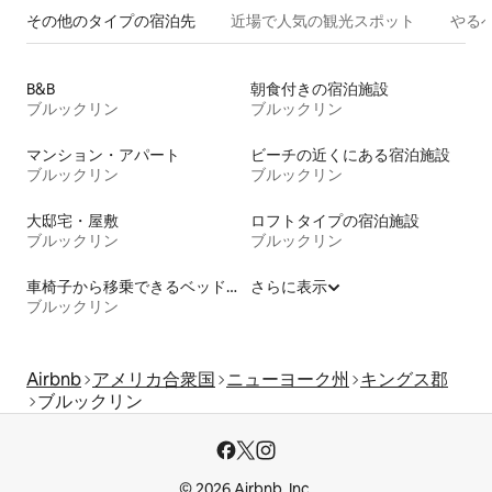
その他のタ⁠イ⁠プ⁠の宿⁠泊⁠先
近場で人気の観光スポット
やる
B&B
朝食付きの宿泊施設
ブルックリン
ブルックリン
マンション・アパート
ビーチの近くにある宿泊施設
ブルックリン
ブルックリン
大邸宅・屋敷
ロフトタイプの宿泊施設
ブルックリン
ブルックリン
車椅子から移乗できるベッドがある宿泊施設
さらに表示
ブルックリン
Airbnb
アメリカ合衆国
ニューヨーク州
キングス郡
ブルックリン
© 2026 Airbnb, Inc.