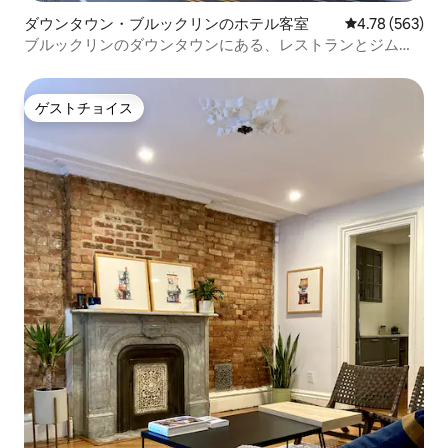
ダウンタウン・ブルックリンのホテル客室
レビュー563件
4.78 (563)
ブルックリンのダウンタウンにある、レストランとジム付
きの宿泊先
ゲストチョイス
ゲストチョイス