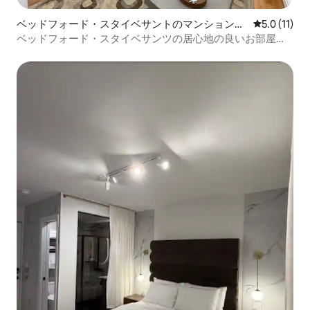
ベッドフォード・スタイベサントのマンション・
レビュー11
5.0 (11)
アパート
ベッドフォード・スタイベサンツの居心地の良いお部屋と
スイート • フルトン通り近く