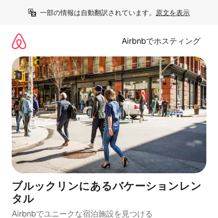
コ
一部の情報は自動翻訳されています。
原文を表示
ン
テ
ン
Airbnbでホスティング
ツ
に
ス
キ
ッ
プ
ブルックリンにあるバケーションレン
タル
Airbnbでユニークな宿泊施設を見つける