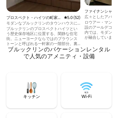
ファイナンシャル
クトのマンション
広々としたアパー
プロスペクト・ハイツの町家・
レビュー52件、5つ星中5.0
5.0 (52)
ッド1台 - FiDi
ロウアー・マンハッ
長屋
モダンなブルックリンのタウンハウスに
設のアールデコ様
あるゲストスイート
ブルックリンのプロスペクトハイツとい
内では、モダンな
う歴史保存地区に位置する、閑静な住宅
が融合しています
街。ニューヨークならではのブラウンス
が光るアパートメ
トーンと呼ばれる一軒家の一階部分。裏
ルームから広々と
ブルックリンのバケーションレンタル
庭に面した畳の部屋、お布団、新しくリ
各種あり、すべて
ノベーションされた日本式のお風呂。オ
で人気のアメニティ・設備
たキッチンとモダ
ープンキッチン。玄関とそしてすべての
ます。街とブルッ
スペースは上階のオーナーのリビングス
める屋上、コワー
ペースと完全に分かれておりますのでプ
ティングスペース
ライバシーが保たれています。ブルック
間営業のフィット
リン美術館、植物園、プロスペクトパー
まざまな共用アメ
クまで徒歩5分。地下鉄はBQラインの7th
いただけます。バ
Avenue Stationまたは２３ラインの
ィナンシャル・デ
GradnArmy Plaza. マンハッタンのダウン
キッチン
Wi-Fi
ポットから徒歩す
タウンまで20－30分。近くにレストラ
ン、カフェなど多数あります。