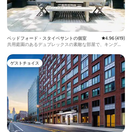
ベッドフォード・スタイベサントの個室
レビュー419件
4.96 (419)
共用庭園のあるデュプレックスの素敵な部屋で、キングベ
ッドがあります。
ゲストチョイス
ゲストチョイス