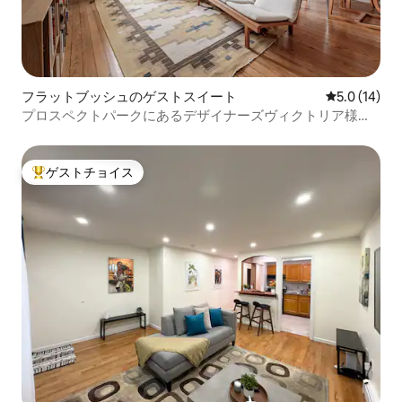
フラットブッシュのゲストスイート
レビュー14
5.0 (14)
プロスペクトパークにあるデザイナーズヴィクトリア様式
の素敵な宿泊先 - 2ベッドルーム、ポーチ付き
ゲストチョイス
大好評のゲストチョイスです。