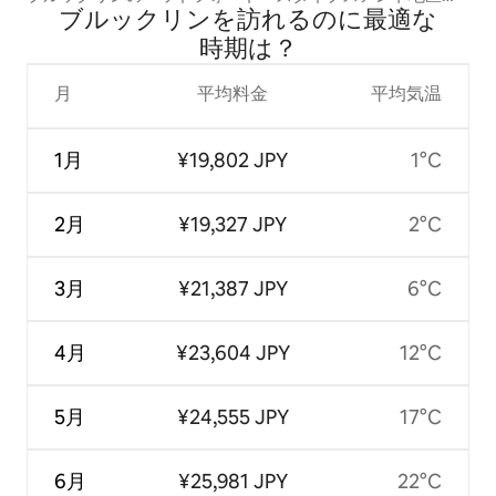
ブルックリンを訪⁠れ⁠るの⁠に最⁠適⁠な
心部にある素敵な2ベッドルームのアパート
時⁠期⁠は⁠？
月
平均料金
平均気温
1月
¥19,802 JPY
1°C
2月
¥19,327 JPY
2°C
3月
¥21,387 JPY
6°C
4月
¥23,604 JPY
12°C
5月
¥24,555 JPY
17°C
6月
¥25,981 JPY
22°C