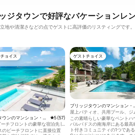
ッジタウンで好評なバケーションレ
立地や清潔さなどの点でゲストに高評価のリスティングです。
トチョイス
ゲストチョイス
ゲストチョイスです。
ゲストチョイス
4.97つ星の平均評価
ブリッジタウンのマンション・
パート
屋上パティオ、共用プール、ジ
タウンのマンション・ア
レビュー57件、5つ星中5つ星の平均評価
5 (57)
た豪華なペントハウス
この素晴らしい豪華なペントハ
eのビーチフロントの豪華な宿泊先 |
バルバドスの南海岸にある最高
いオーシャンビュー
ト付きコミュニティの1つであるBr
スのビーチフロントに直接位置