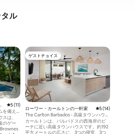
ンタル
ローワー
ゲストチョイス
ゲス
ゲストチョイス
大好評
ニアム
Alora 
ベキュー
バーバド
ある、美
2バスル
のが、プ
ビューを
「スカイ
海の太陽
ア
レビュー11件、5つ星中5つ星の平均評価
5 (11)
ぐのに最
ローワー・カールトンの一軒家
レビュー14件、5
5 (14)
レガント
ムを備え
The Carlton Barbados - 高級タウンハウス
整ったキ
ウスは、
のレンタル
カールトンは、バルバドスの西海岸のビ
定したW
級のゲー
ーチに近い高級タウンハウスです。約192
タイルを兼
ownes
平方メートルの広さに、3つの寝室、3つ
びり過ご