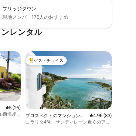
ブリッジタウン
現地メンバー176人のおすすめ
ョンレンタル
ゲストチョイス
大好評のゲストチョイスです。
レビュー26件、5つ星中5つ星の平均評価
5 (26)
ル西海岸
プロスペクトのマンション・
レビュー83件、5つ星
4.96 (83)
アパート
コラリタ4号、サンディレーン近くのアパ
ート