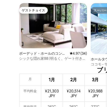
ゲストチョイス
スーパー
ゲストチョイス
スーパー
ボーデッド・ホールのコンド
レビュー34件、5つ星中
4.97 (34)
ミニアム
シックな隠れ家BB |明るく、ゲート付きの
ホールタ
コンドミニアム（プールとエアコン付
ココモ -
き）
ブリ
華4ベッ
月
1月
2月
3月
¥21,303
¥20,514
¥20,988
平均料金
JPY
JPY
JPY
26°C
26°C
27°C
平均気温