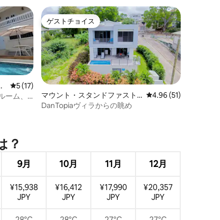
ゲストチョイス
ゲストチョイス
レビュー17件、5つ星中5つ星の平均評価
5 (17)
マウント・スタンドファスト
レビュー51件、5つ星
4.96 (51)
ッドルーム、
の一軒家
DanTopiaヴィラからの眺め
は⁠？
9月
10月
11月
12月
¥15,938
¥16,412
¥17,990
¥20,357
JPY
JPY
JPY
JPY
28°C
28°C
27°C
27°C