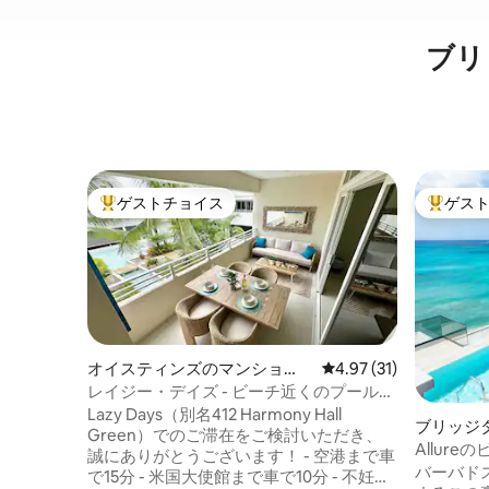
ブリ
ゲストチョイス
ゲス
大好評のゲストチョイスです。
大好評の
オイスティンズのマンショ
レビュー31件、5つ星中
4.97 (31)
ン・アパート
レイジー・デイズ - ビーチ近くのプール付
き1ベッドルームのコンドミニアム
Lazy Days（別名412 Harmony Hall
ブリッジ
Green）でのご滞在をご検討いただき、
パート
Allur
誠にありがとうございます！ - 空港まで車
素晴らし
バーバド
で15分 - 米国大使館まで車で10分 - 不妊治