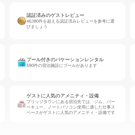
認証済みのゲ⁠ス⁠ト⁠レ⁠ビ⁠ュ⁠ー
46,180件を超える認証済みレビューを参考に選
びましょう
プール付きのバ⁠ケ⁠ー⁠シ⁠ョ⁠ンレ⁠ン⁠タ⁠ル
590件の宿泊施設にプールがあります
ゲストに人⁠気⁠のア⁠メ⁠ニ⁠テ⁠ィ・設⁠備
ブリッジタウンにある宿泊先では、ジム、バー
ベキュー、ノートパソコン使用に適した仕事ス
ペースがゲストに人気のアメニティ・設備です