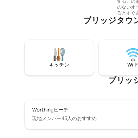
するこの
療クリニックまで車で10分 - ハーモニー・
のないオ
ホール・グリーンのゲーテッドコミュニ
るとすぐ
ティ内にあります（サウスコースト、ク
ブリッジタウ
れられる
ライストチャーチ） ドーバービーチ、セ
ただけま
ントローレンスギャップ、レストラン、
クスを実
バー、ショップ、ミニマート、薬局、診
す。この
療所から徒歩5 ～10分 - 公共交通機関まで
岸線のひ
徒歩5分 プールへのアクセス -リビングル
ョンにある
ームと寝室のエアコン - 高速インターネッ
備えたコ
ト - 洗濯機と乾燥機 - 無料駐車場
いたゲー
キッチン
Wi-F
す。寒い
暖かく日
いとお考
ブリッ
です。
Worthingビーチ
現地メンバー45人のおすすめ