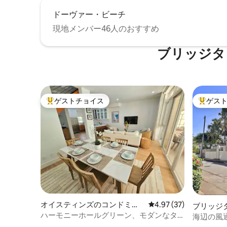
ドーヴァー・ビーチ
現地メンバー46人のおすすめ
ブリッジタ
ゲストチョイス
ゲス
大好評のゲストチョイスです。
大好評の
オイスティンズのコンドミニ
レビュー37件、5つ星中
4.97 (37)
ブリッジ
アム
ハーモニーホールグリーン、モダンなタ
海辺の風
ウンハウス