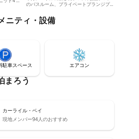
ニット4 A
のバスルーム、プライベートプランジプ
休暇をお
ームで、
ール、屋外浸漬浴槽を備え、ホールタウ
スペースと
ンとスパイトスタウンのレストラン、シ
メニティ・設備
屋上パテ
ョッピング、ナイトライフにも簡単にア
クセスできます。プライベートヨットの
きの屋外
チャーター、マウントゲイラムツアー、
アも楽しめ
シェフが厳選した食事など、VIP特典で滞
ドウォー
在を充実させましょう。リラックスする
リービー
にも、探索するにも、カールトンは最高
まで徒歩
の体験をお届けします。今すぐ、忘れら
！
れないバルバドスでの休暇を予約しまし
⁠車ス⁠ペ⁠ー⁠ス
エアコン
ょう！
泊まろう
カーライル・ベイ
現地メンバー94人のおすすめ