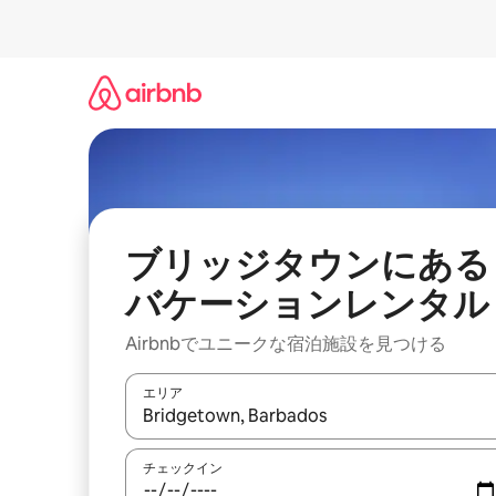
コ
ン
テ
ン
ツ
に
ス
キ
ッ
プ
ブリッジタウンにある
バケーションレンタル
Airbnbでユニークな宿泊施設を見つける
エリア
検索結果が表示されたら、上下の矢印キーを使っ
チェックイン