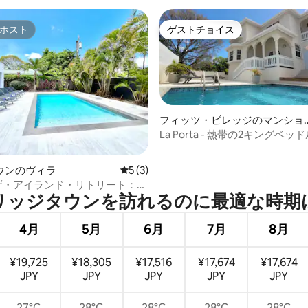
ホスト
ゲストチョイス
ホスト
ゲストチョイス
フィッツ・ビレッジのマンショ
ン・アパート
La Porta - 熱帯の2キングベ
シービューオアシス
4.97つ星の平均評価
ウンのヴィラ
レビュー3件、5つ星中5つ星の平均評価
5 (3)
 ザ・アイランド・リトリート：豪
ッジタウンを訪⁠れ⁠るの⁠に最⁠適⁠な時⁠期⁠
ドルームプールヴィラ
4月
5月
6月
7月
8月
¥19,725
¥18,305
¥17,516
¥17,674
¥17,674
JPY
JPY
JPY
JPY
JPY
27°C
28°C
28°C
28°C
28°C