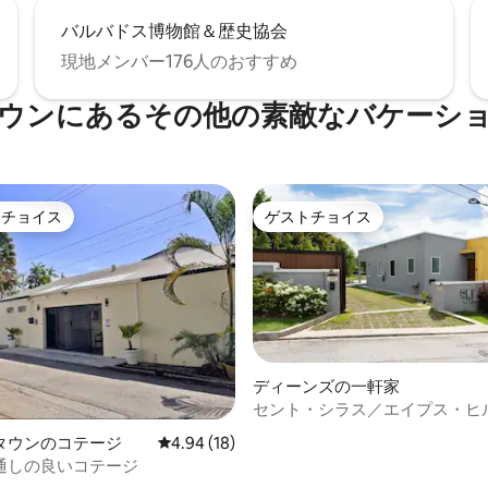
バルバドス博物館＆歴史協会
現地メンバー176人のおすすめ
ウンにあるその他の素敵なバケーシ
トチョイス
ゲストチョイス
ゲストチョイスです。
ゲストチョイス
ディーンズの一軒家
セント・シラス／エイプス・ヒ
プールヴィラ
4.97つ星の平均評価
タウンのコテージ
レビュー18件、5つ星中4.94つ星の平均評価
4.94 (18)
通しの良いコテージ