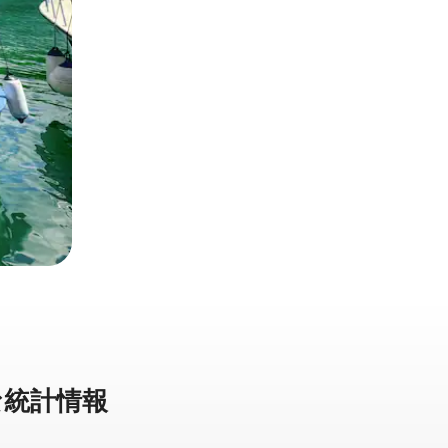
統⁠計⁠情⁠報