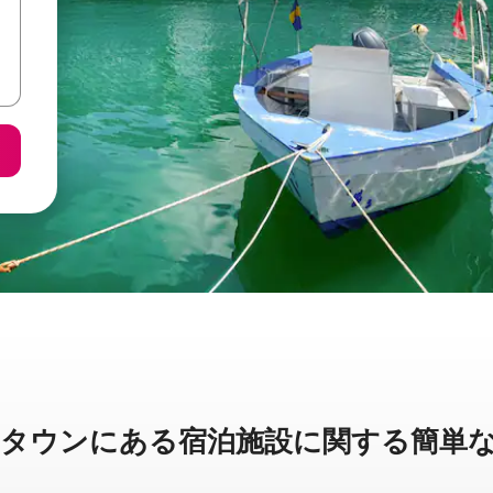
ンに⁠あ⁠る宿⁠泊⁠施⁠設⁠に関⁠す⁠る簡⁠単⁠な