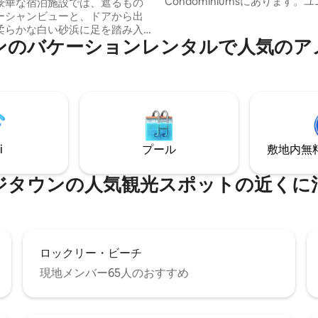
Condominiumsにあります。ユ
豪華な宿泊施設では、遮るもの
は、モダンな3ベッド、3バスル
ーシャンビューと、ドアから出
追加のメディアルーム/仕事用
柔らかな白い砂浜に足を踏み入
ンのバケーションレンタルで人気のア
パノラマビューを楽しめる専用
という貴重な体験をお楽しみい
ィオがあります。 ゲストは、大きな共用
す。快適さ、スタイル、リラッ
プール、敷地内のジム、屋根付
現するように設計されていま
ダイニング/バーベキューエリ
宿泊施設は、島で最も美しい海
ます。リチャードヘインズボー
とつに位置する最高のロケーシ
ク、ランタンズモール、ロック
、寝室2室とバスルーム2.5室を
チ、ショップ、レストランなど
ンドミニアムで、警備の行き届
圏内です。グループに最適です
ト付きコミュニティ内にありま
i
プール
敷地内無料駐
季節を過ごす代わりに、海辺で
差しに包まれた日々を過ごした
えの方にぴったりの冬の隠れ家
ジタウンの人気観光スポットの近くに
ロックリー・ビーチ
現地メンバー65人のおすすめ