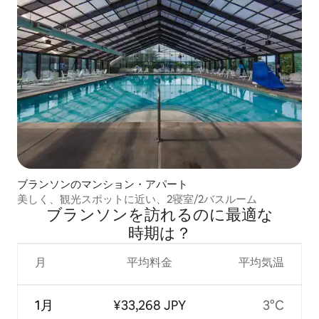
ブランソンのマンション・アパート
美しく、観光スポットに近い、2寝室/2バスルーム
ブランソンを訪⁠れ⁠るの⁠に最⁠適⁠な
時⁠期⁠は⁠？
月
平均料金
平均気温
1月
¥33,268 JPY
3°C