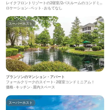
レイクフロントリゾートの2寝室/2バスルームのコンドミニ
アム
ロケーション
·
ペット
·
おもてなし
スーパーホスト
スーパーホスト
ブランソンのマンション・アパート
フォールクリークのスイート- 2寝室コンドミニアム！
価格
·
キッチン
·
屋内スペース
スーパーホスト
スーパーホスト