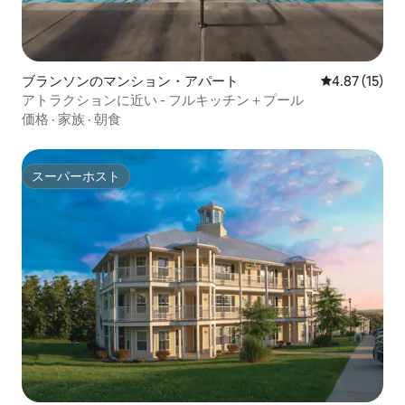
ブランソンのマンション・アパート
レビュー15件
4.87 (15)
アトラクションに近い - フルキッチン＋プール
価格
·
家族
·
朝食
スーパーホスト
スーパーホスト