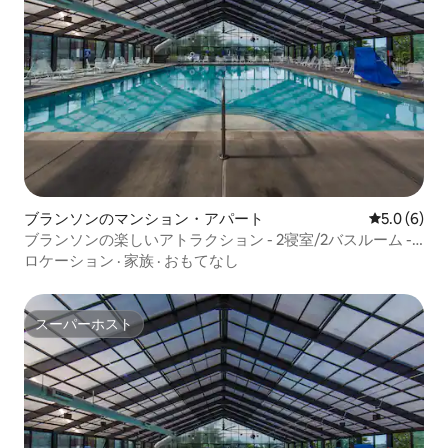
ブランソンのマンション・アパート
レビュー6
5.0 (6)
ブランソンの楽しいアトラクション - 2寝室/2バスルーム -
キッチン
ロケーション
·
家族
·
おもてなし
スーパーホスト
スーパーホスト