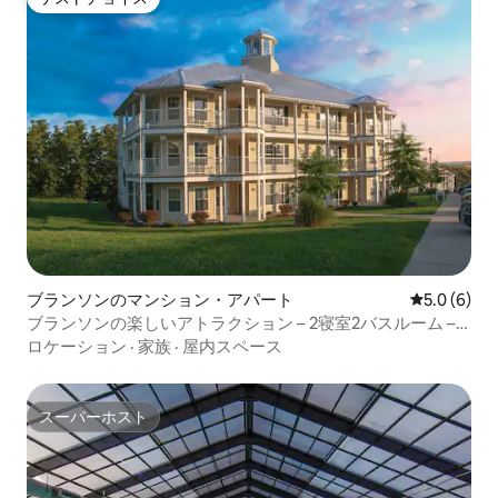
ゲストチョイス
ブランソンのマンション・アパート
レビュー6
5.0 (6)
ブランソンの楽しいアトラクション – 2寝室2バスルーム –
キッチン
ロケーション
·
家族
·
屋内スペース
スーパーホスト
スーパーホスト