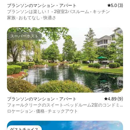
ブランソンのマンション・アパート
レビュー3
5.0 (3)
ブランソンは楽しい！ - 2寝室2バスルーム - キッチン
家族
·
おもてなし
·
快適さ
スーパーホスト
スーパーホスト
ブランソンのマンション・アパート
レビュー9件
4.89 (9)
フォールクリークのスイート-ベッドルーム2室のコンドミ
ニアム！
ロケーション
·
価格
·
チェックアウト
ゲストチョイス