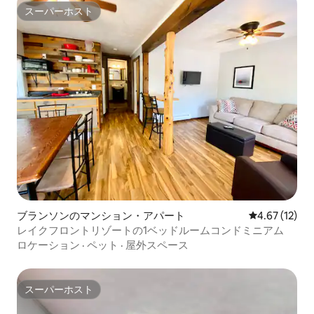
スーパーホスト
スーパーホスト
ブランソンのマンション・アパート
レビュー12件
4.67 (12)
レイクフロントリゾートの1ベッドルームコンドミニアム
ロケーション
·
ペット
·
屋外スペース
スーパーホスト
スーパーホスト