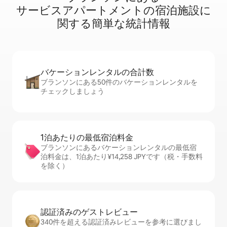
サ⁠ー⁠ビ⁠ス⁠ア⁠パ⁠ー⁠ト⁠メ⁠ン⁠ト⁠の宿⁠泊⁠施⁠設⁠に
関⁠す⁠る簡⁠単⁠な統⁠計⁠情⁠報
バケーションレ⁠ン⁠タ⁠ル⁠の合⁠計⁠数
ブランソンにある50件のバケーションレンタルを
チェックしましょう
1泊あたりの最⁠低⁠宿⁠泊⁠料⁠金
ブランソンにあるバケーションレンタルの最低宿
泊料金は、1泊あたり¥14,258 JPYです（税・手数料
を除く）
認証済みのゲ⁠ス⁠ト⁠レ⁠ビ⁠ュ⁠ー
340件を超える認証済みレビューを参考に選びまし