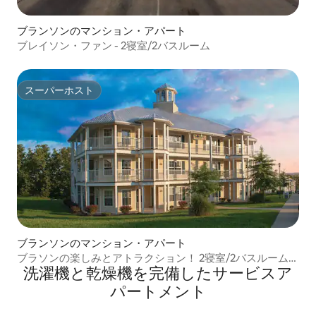
ブランソンのマンション・アパート
ブレイソン・ファン - 2寝室/2バスルーム
スーパーホスト
スーパーホスト
ブランソンのマンション・アパート
ブラソンの楽しみとアトラクション！ 2寝室/2バスルーム
洗濯機と乾燥機を完備したサービスア
+プール
パートメント