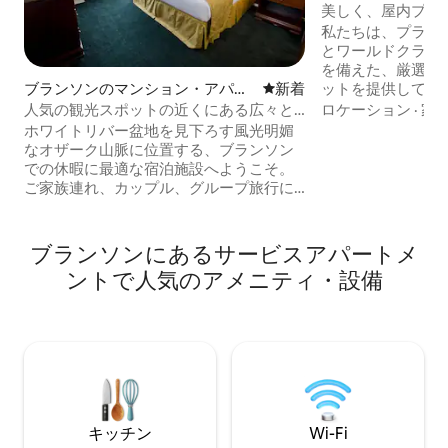
パート
美しく、屋内プー
トに近いです
私たちは、プライ
とワールドクラス
を備えた、厳選さ
ットを提供していま
ブランソンのマンション・アパー
新しい宿泊先
新着
の中心部に位置し
ト
ロケーション
·
家
人気の観光スポットの近くにある広々と
パークの楽しい場
したブランソンの隠れ家
ホワイトリバー盆地を見下ろす風光明媚
す。 • 設備の整
なオザーク山脈に位置する、ブランソン
ット。 •無料駐車場
での休暇に最適な宿泊施設へようこそ。
プール、ジャグジ
ご家族連れ、カップル、グループ旅行に
ム、テニス、ゴルフ
最適なこの快適な隠れ家は、ブランソン
泊可能 ***** ゲ
のライブショー、ショッピング、グル
ればなりません。 *
メ、湖でのアクティビティ、アウトドア
ブランソンにあるサービスアパートメ
つき10米ドルです
アドベンチャーへのアクセスも抜群で
ントで人気のアメニティ・設備
す。 日中は地元の観光スポットを巡り、
アウトドアを満喫した後は、フルキッチ
ン、プライベートパティオまたは網戸付
きポーチを備えた広々としたスイート
で、ゆったりとおくつろぎください。オ
ザーク山脈でのリラックスした休暇に必
要なものがすべて揃っています。
キッチン
Wi-Fi