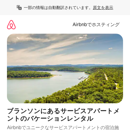
コ
一部の情報は自動翻訳されています。
原文を表示
ン
テ
ン
Airbnbでホスティング
ツ
に
ス
キ
ッ
プ
ブランソンにあるサービスアパートメ
ントのバケーションレンタル
Airbnbでユニークなサービスアパートメントの宿泊施