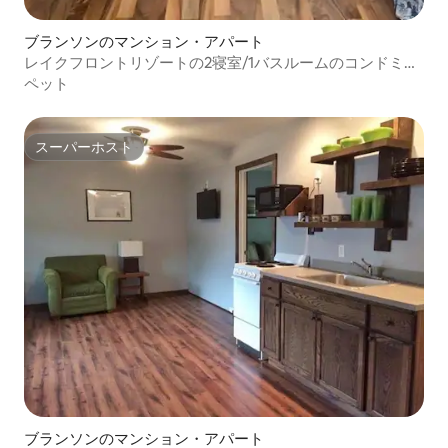
ブランソンのマンション・アパート
レイクフロントリゾートの2寝室/1バスルームのコンドミニ
アム
ペット
スーパーホスト
スーパーホスト
ブランソンのマンション・アパート