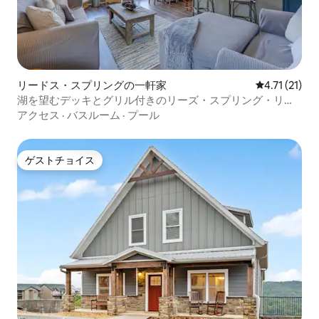
リードス・スプリングの一軒家
レビュー21件
4.71 (21)
湖を望むデッキとグリル付きのリーズ・スプリング・リト
リート
アクセス
·
バスルーム
·
プール
ゲストチョイス
ゲストチョイス