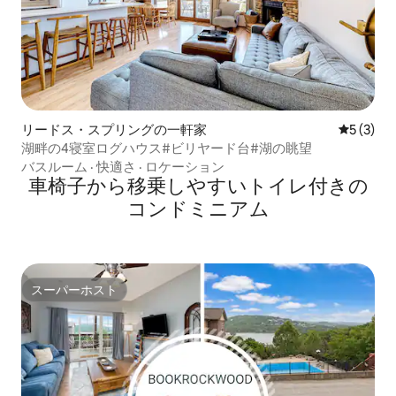
リードス・スプリングの一軒家
レビュー
5 (3)
湖畔の4寝室ログハウス#ビリヤード台#湖の眺望
バスルーム
·
快適さ
·
ロケーション
車椅子から移乗しやすいトイレ付きの
コンドミニアム
スーパーホスト
スーパーホスト