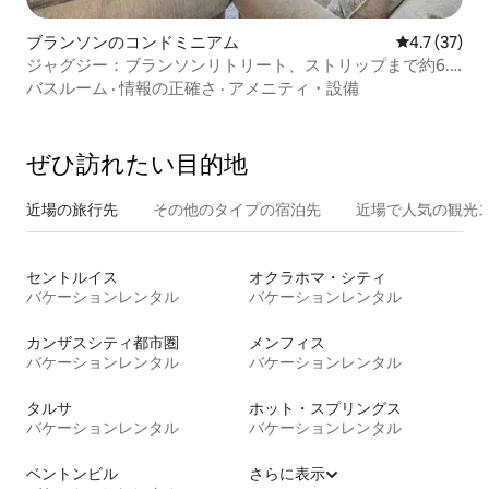
ブランソンのコンドミニアム
レビュー37
4.7 (37)
ジャグジー：ブランソンリトリート、ストリップまで約6.4
キロ
バスルーム
·
情報の正確さ
·
アメニティ・設備
ぜひ訪⁠れ⁠た⁠い目⁠的⁠地
近場の旅行先
その他のタ⁠イ⁠プ⁠の宿⁠泊⁠先
近場で人気の観光
セントルイス
オクラホマ・シティ
バケーションレンタル
バケーションレンタル
カンザスシティ都市圏
メンフィス
バケーションレンタル
バケーションレンタル
タルサ
ホット・スプリングス
バケーションレンタル
バケーションレンタル
ベントンビル
さらに表示