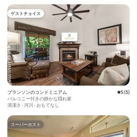
ゲストチョイス
ゲストチョイス
ブランソンのコンドミニアム
レビュー
5 (5)
バルコニー付きの静かな隠れ家
清潔さ
·
河川
·
おもてなし
スーパーホスト
スーパーホスト