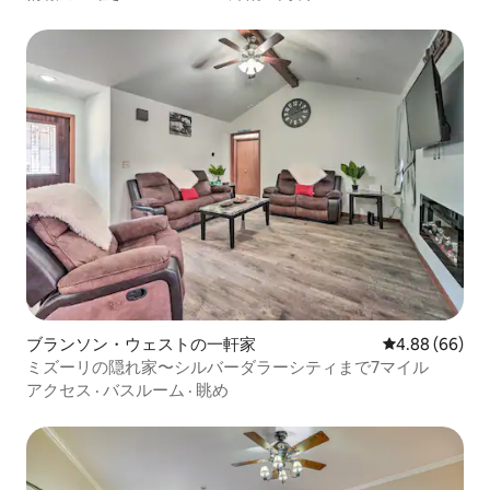
ブランソン・ウェストの一軒家
レビュー66件
4.88 (66)
ミズーリの隠れ家〜シルバーダラーシティまで7マイル
アクセス
·
バスルーム
·
眺め