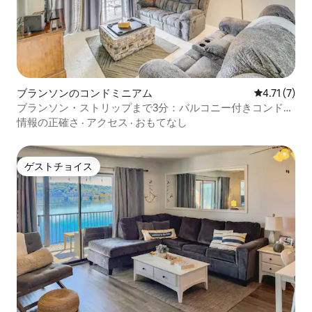
ブランソンのコンドミニアム
レビュー7件
4.71 (7)
ブランソン・ストリップまで3分：バルコニー付きコンドミ
ニアム！
情報の正確さ
·
アクセス
·
おもてなし
ゲストチョイス
ゲストチョイス