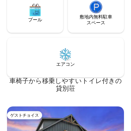
敷地内無料駐⁠車
プール
ス⁠ペ⁠ー⁠ス
エアコン
車椅子から移乗しやすいトイレ付きの
貸別荘
ゲストチョイス
ゲストチョイス