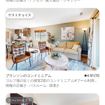
情報の正確さ
·
アクセス
·
露天風呂・ジャグジー
ゲストチョイス
ゲストチョイス
ブランソンのコンドミニアム
レビュー11件
4.91 (11)
ゴルフ場の近くの寝室2室のコンドミニアム#プール利用可
#ブランソンで楽しもう
情報の正確さ
·
バスルーム
·
清潔さ
スーパーホスト
スーパーホスト