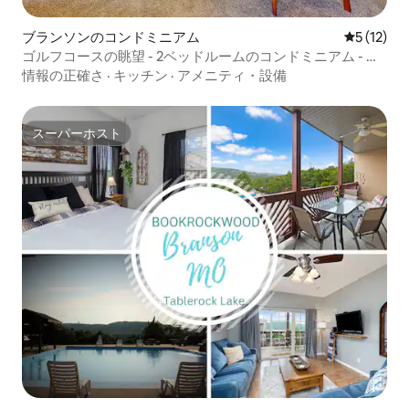
ブランソンのコンドミニアム
レビュー1
5 (12)
ゴルフコースの眺望 - 2ベッドルームのコンドミニアム - タ
ーンベリーの小川の眺望
情報の正確さ
·
キッチン
·
アメニティ・設備
スーパーホスト
スーパーホスト