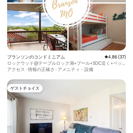
ブランソンのコンドミニアム
レビュー37件
4.86 (37)
ロックウッド@テーブルロック湖+プール+SDC近く+ペッ
トOK
アクセス
·
情報の正確さ
·
アメニティ・設備
ゲストチョイス
ゲストチョイス