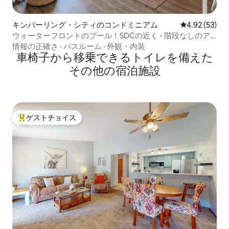
キンバーリング・シティのコンドミニアム
レビュー53件
4.92 (53)
ウォーターフロントのプール！SDCの近く - 階段なしのア
クセス！
情報の正確さ
·
バスルーム
·
外観・内装
車椅子から移乗できるトイレを備えた
その他の宿泊施設
ゲストチョイス
大好評のゲストチョイスです。