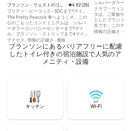
シルバーダラー＆
ブランソン・ウェストのコン
レビュー25件、5つ星中4.92
4.92 (25)
くにある2ベッド
クラブ・ウィンダ
ドミニアム
プリティ・ピーコック - SDCまで1マイ
タは、ご家族やグ
ル。今すぐ予約。4 フォールフェスト
The Pretty Peacock 🦚へようこそ。この
としたブランソン
心のこもったコンドミニアムは、シルバ
先です。このデラ
ーダラーコンパニーセンターまで1マイ
室、バスルーム2
情報の正確さ
·
チ
ル、ブランソン・ストリップまで4マイル
スイート、ダブル
という、ブランソンのあらゆるスポット
アクセス
·
情報の正確さ
·
価格
イズのソファベッ
に近く便利なロケーションにあります！
ブランソンにあるバリアフリーに配慮
ルコニー、フルキ
明るい雰囲気の寝室2室・バスルーム2室
したトイレ付きの宿泊施設で人気のア
リア、室内洗濯機
のコンドミニアムには、快適なリビング
り、最大8名様ま
メニティ・設備
エリア、設備の整ったキッチン、快適な
屋内・屋外プール
ベッド、特大のデッキが備わっていま
トネスセンター、
す。 滞在先にはユニークなアートがたく
てショー、湖、ハ
さんあり、ゲストをお迎えするさまざま
ウトドアアドベン
なおもてなしが施されています！ 立地と
るブランソンのア
利便性のよいこのコンドミニアムは、ブ
みください。忘れ
ランソンで素晴らしいアドベンチャーを
作りましょう！
探しているファミリーに最適です！
キッチン
Wi-Fi