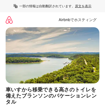
コ
一部の情報は自動翻訳されています。
原文を表示
ン
テ
ン
Airbnbでホスティング
ツ
に
ス
キ
ッ
プ
車いすから移乗できる高さのトイレを
備えたブランソンのバケーションレン
タル