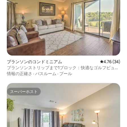
ブランソンのコンドミニアム
レビュー34件
4.76 (34)
ブランソンストリップまで1ブロック：快適なゴルフビュー
のコンドミニアム
情報の正確さ
·
バスルーム
·
プール
スーパーホスト
スーパーホスト