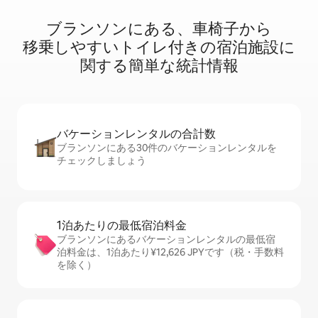
ブランソンに⁠あ⁠る⁠、車⁠椅⁠子⁠か⁠ら
移⁠乗⁠し⁠や⁠す⁠いト⁠イ⁠レ⁠付⁠き⁠の宿⁠泊⁠施⁠設⁠に
関⁠す⁠る簡⁠単⁠な統⁠計⁠情⁠報
バケーションレ⁠ン⁠タ⁠ル⁠の合⁠計⁠数
ブランソンにある30件のバケーションレンタルを
チェックしましょう
1泊あたりの最⁠低⁠宿⁠泊⁠料⁠金
ブランソンにあるバケーションレンタルの最低宿
泊料金は、1泊あたり¥12,626 JPYです（税・手数料
を除く）