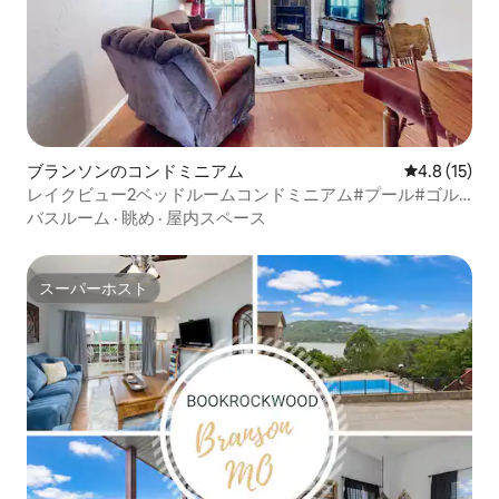
ブランソンのコンドミニアム
レビュー15
4.8 (15)
レイクビュー2ベッドルームコンドミニアム#プール#ゴル
フ#ペットOK
バスルーム
·
眺め
·
屋内スペース
スーパーホスト
スーパーホスト