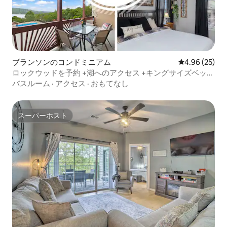
ブランソンのコンドミニアム
レビュー25件
4.96 (25)
ロックウッドを予約 +湖へのアクセス +キングサイズベッド
2台 +ペットOK + SDC
バスルーム
·
アクセス
·
おもてなし
スーパーホスト
スーパーホスト