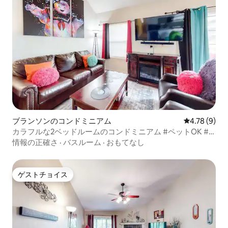
ブランソンのコンドミニアム
レビュー9件
4.78 (9)
カラフルな2ベッドルームのコンドミニアム #ペットOK #
ロフト #ブランソン
情報の正確さ
·
バスルーム
·
おもてなし
ゲストチョイス
ゲストチョイス