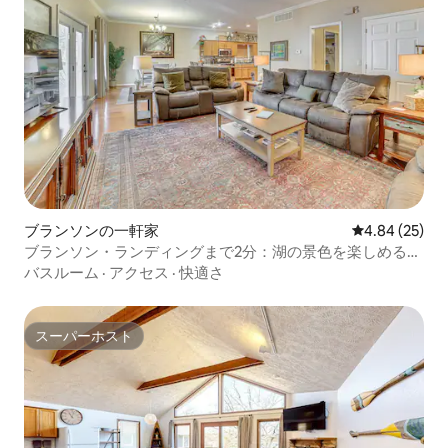
ブランソンの一軒家
レビュー25件
4.84 (25)
ブランソン・ランディングまで2分：湖の景色を楽しめる静
かな家
バスルーム
·
アクセス
·
快適さ
スーパーホスト
スーパーホスト