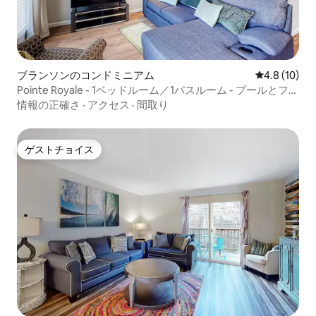
ブランソンのコンドミニアム
レビュー10
4.8 (10)
Pointe Royale - 1ベッドルーム／1バスルーム - プールとフィ
ットネスセンター
情報の正確さ
·
アクセス
·
間取り
ゲストチョイス
ゲストチョイス