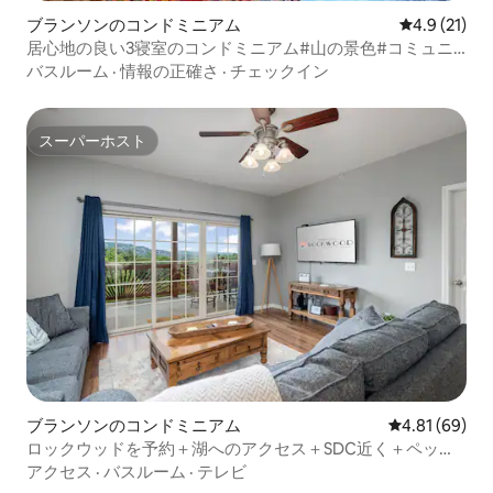
ブランソンのコンドミニアム
レビュー21
4.9 (21)
居心地の良い3寝室のコンドミニアム#山の景色#コミュニ
ティプール
バスルーム
·
情報の正確さ
·
チェックイン
スーパーホスト
スーパーホスト
ブランソンのコンドミニアム
レビュー69件
4.81 (69)
ロックウッドを予約＋湖へのアクセス＋SDC近く＋ペット
OK＋プール
アクセス
·
バスルーム
·
テレビ