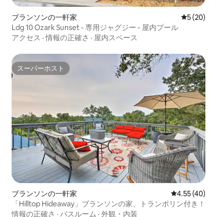
ブランソンの一軒家
レビュー2
5 (20)
Ldg 10 Ozark Sunset - 専用ジャグジー - 屋内プール
アクセス
·
情報の正確さ
·
屋内スペース
スーパーホスト
スーパーホスト
ブランソンの一軒家
レビュー40件
4.55 (40)
「Hilltop Hideaway」ブランソンの家、トランポリン付き！
情報の正確さ
·
バスルーム
·
外観・内装