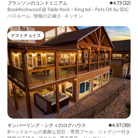
ブランソンのコンドミニアム
レビュー22件
4.73 (22)
BookRockwood @ Table Rock ~ King bd ~ Pets OK by SDC
バスルーム
·
情報の正確さ
·
キッチン
ゲストチョイス
ゲストチョイス
キンバーリング・シティのログハウス
レビュー39件
4.97 (39)
8ベッドルームの素敵な別荘：専用プール、ジャグジー付き