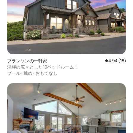
ブランソンの一軒家
レビュー18件
4.94 (18)
湖畔の広々とした10ベッドルーム！
プール
·
眺め
·
おもてなし