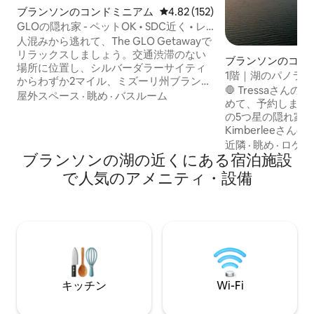
ブランソンのコンドミニアム
レビュー152件、5つ星中4.82
4.82 (152)
GLOの隠れ家 - ペットOK • SDC近く • レ
イクステイ
​人混みから逃れて、The GLO Getawayで
リラックスしましょう。交通渋滞のない
ブランソンのコン
場所に位置し、シルバーダラーサイティ
1階｜湖のパノラ
からわずか2マイル、ミズーリ州ブランソ
ド！
🛑 Tressaさ
ンまで9マイルの、湖の近くにある居心地
屋外スペース
·
眺め
·
バスルーム
めて、予約しまし
の良いリゾートです。テーブルロック湖
の5つ星の隠れ家！階
の近くで穏やかな滞在をお探しのカップ
Kimberleeさん
ル、少人数のご家族、ペットをお連れの
とGirishさん
近隣
·
眺め
·
ロケー
方、湖を愛する方に最適です。The GLO
ブランソンの湖の近くにある宿泊施設
かったです。 景色が最高で、行きたいす
GetAwayのゲストは、GloRides Paddle
べての場所に近か
Tours & Rentalsで特別割引料金をご利用
で人気のアメニティ・設備
能であれば、必ず
いただけます。GloRides Paddle Tours &
ます。」 アメニティ： • コーヒーバー •
Rentalsは、テーブルロック湖で唯一のシ
高級キングサイズベッ
ースルーカヌーレンタルで、インディア
テレビ4台 • 無料の
ンポイントでの夜間探索に最適な鮮やか
なロケーション！
な照明システムを備えています！
非の打ちどころの
す。平穏で静かで
コンパニーセンタ
キッチン
Wi-Fi
ザ・ストリップま