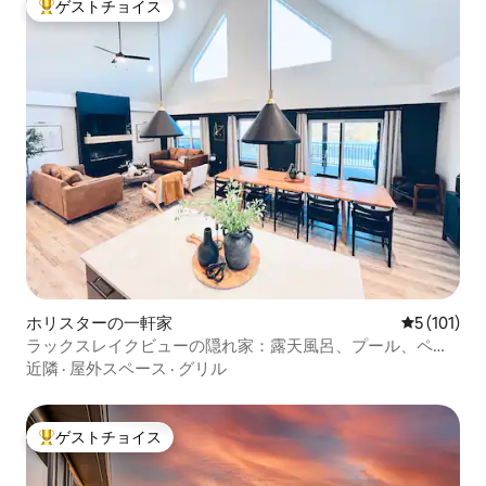
ゲストチョイス
大好評のゲストチョイスです。
ホリスターの一軒家
レビュー1
5 (101)
ラックスレイクビューの隠れ家：露天風呂、プール、ペッ
トOK
近隣
·
屋外スペース
·
グリル
ゲストチョイス
大好評のゲストチョイスです。