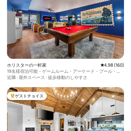
ホリスターの一軒家
レビュー160件
4.98 (160)
19名様宿泊可能・ゲームルーム・アーケード・プール・ジ
ャグジー
近隣
·
屋外スペース
·
徒歩移動のしやすさ
ゲストチョイス
大好評のゲストチョイスです。