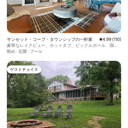
サンセット・コーブ・タウンシップの一軒家
レビュー110件
4.99 (110)
豪華なレイクビュー、ホットタブ、ピックルボール、階段
なし！
眺め
·
近隣
·
プール
ゲストチョイス
ゲストチョイス