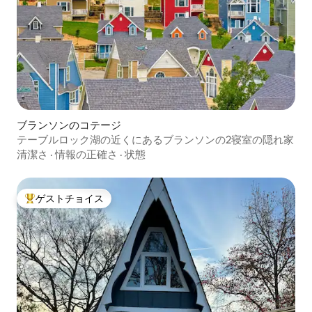
ブランソンのコテージ
テーブルロック湖の近くにあるブランソンの2寝室の隠れ家
清潔さ
·
情報の正確さ
·
状態
ゲストチョイス
大好評のゲストチョイスです。