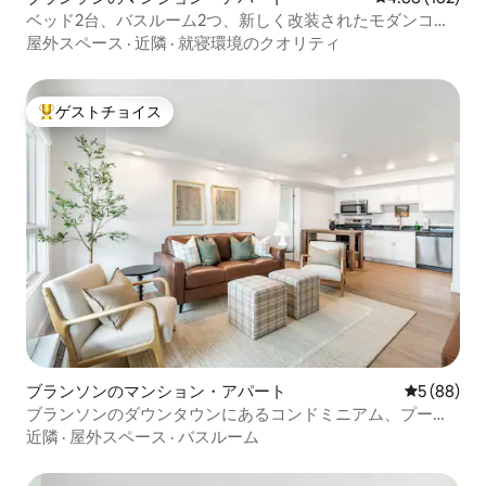
ベッド2台、バスルーム2つ、新しく改装されたモダンコン
ドミニアム
屋外スペース
·
近隣
·
就寝環境のクオリティ
ゲストチョイス
大好評のゲストチョイスです。
ブランソンのマンション・アパート
レビュー8
5 (88)
ブランソンのダウンタウンにあるコンドミニアム、プー
ル、フィットネスセンター！
近隣
·
屋外スペース
·
バスルーム