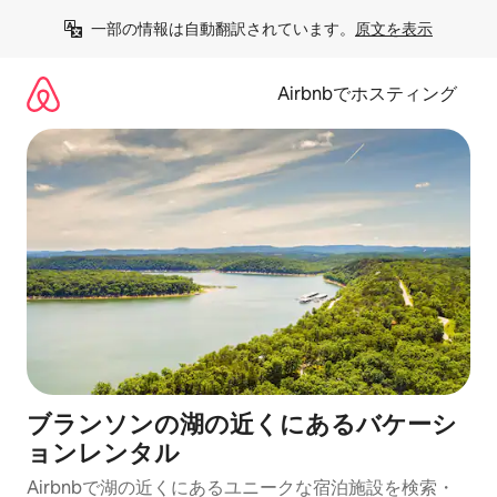
コ
一部の情報は自動翻訳されています。
原文を表示
ン
テ
ン
Airbnbでホスティング
ツ
に
ス
キ
ッ
プ
ブランソンの湖の近くにあるバケーシ
ョンレンタル
Airbnbで湖の近くにあるユニークな宿泊施設を検索・