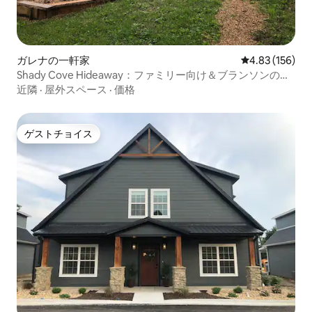
ガレナの一軒家
レビュー156件
4.83 (156)
Shady Cove Hideaway：ファミリー向け＆ブランソンの楽
しみ
近隣
·
屋外スペース
·
価格
ゲストチョイス
ゲストチョイス