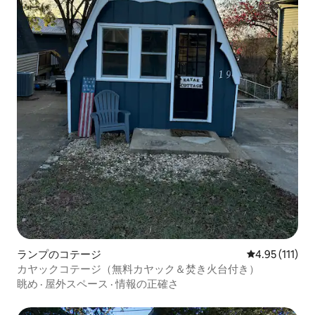
ランプのコテージ
レビュー111
4.95 (111)
カヤックコテージ（無料カヤック＆焚き火台付き）
眺め
·
屋外スペース
·
情報の正確さ