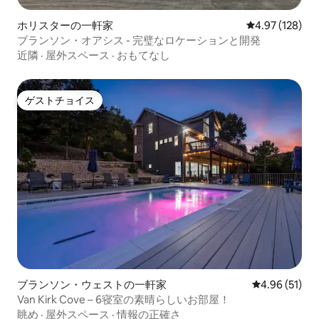
ホリスターの一軒家
レビュー128件
4.97 (128)
ブランソン・オアシス - 完璧なロケーションと開発
近隣
·
屋外スペース
·
おもてなし
ゲストチョイス
ゲストチョイス
ブランソン・ウェストの一軒家
レビュー51件
4.96 (51)
Van Kirk Cove – 6寝室の素晴らしいお部屋！
眺め
·
屋外スペース
·
情報の正確さ