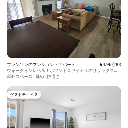
ブランソンのマンション・アパート
レビュー110件
4.96 (110)
ウォークインレベル！ポワントロワイヤルのリラックスで
きるコンドミニアム！
屋外スペース
·
眺め
·
快適さ
ゲストチョイス
ゲストチョイス