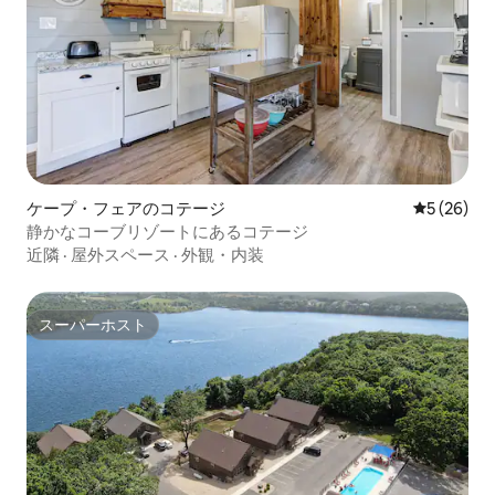
ケープ・フェアのコテージ
レビュー2
5 (26)
静かなコーブリゾートにあるコテージ
近隣
·
屋外スペース
·
外観・内装
スーパーホスト
スーパーホスト