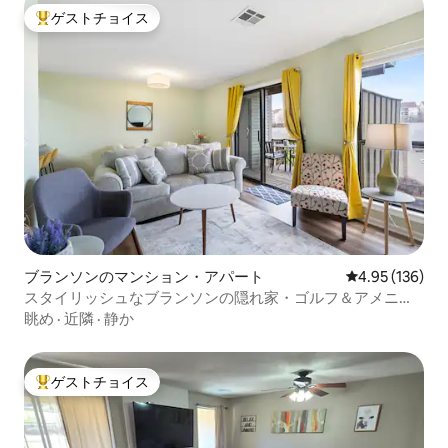
ゲストチョイス
大好評のゲストチョイスです。
ブランソンのマンション・アパート
レビュー136件
4.95 (136)
スタイリッシュなブランソンの隠れ家・ゴルフ＆アメニテ
ィ
眺め
·
近隣
·
静か
ゲストチョイス
大好評のゲストチョイスです。