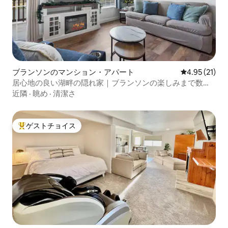
ブランソンのマンション・アパート
レビュー21件
4.95 (21)
居心地の良い湖畔の隠れ家｜ブランソンの楽しみまで数
分！
近隣
·
眺め
·
清潔さ
ゲストチョイス
大好評のゲストチョイスです。