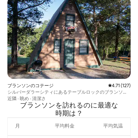
ブランソンのコテージ
レビュー127
4.71 (127)
シルバーダラーシティにあるテーブルロックのブランソ
ン・キャビン
近隣
·
眺め
·
清潔さ
ブランソンを訪⁠れ⁠るの⁠に最⁠適⁠な
時⁠期⁠は⁠？
月
平均料金
平均気温