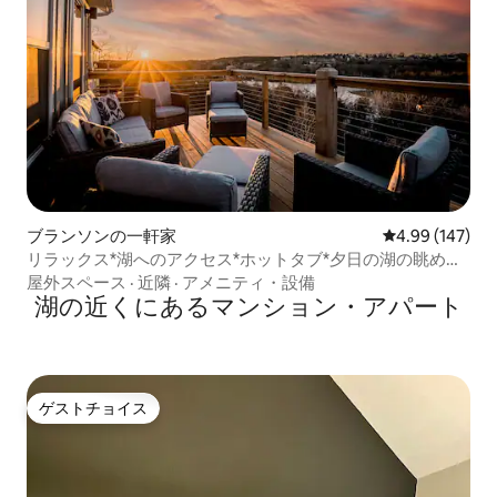
ブランソンの一軒家
レビュー147件
4.99 (147)
リラックス*湖へのアクセス*ホットタブ*夕日の湖の眺め
*Xbox
屋外スペース
·
近隣
·
アメニティ・設備
湖の近くにあるマンション・アパート
ゲストチョイス
ゲストチョイス