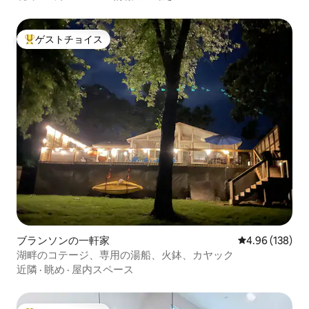
ゲストチョイス
大好評のゲストチョイスです。
ブランソンの一軒家
レビュー138件
4.96 (138)
湖畔のコテージ、専用の湯船、火鉢、カヤック
近隣
·
眺め
·
屋内スペース