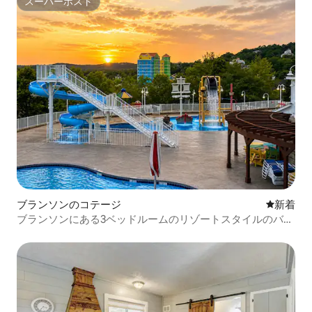
スーパーホスト
スーパーホスト
ブランソンのコテージ
新しい宿
新着
ブランソンにある3ベッドルームのリゾートスタイルのバケ
ーションコテージ