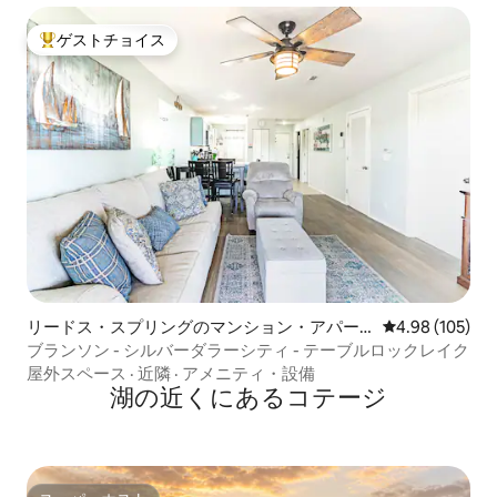
ゲストチョイス
大好評のゲストチョイスです。
リードス・スプリングのマンション・アパー
レビュー105件
4.98 (105)
ト
ブランソン - シルバーダラーシティ - テーブルロックレイク
屋外スペース
·
近隣
·
アメニティ・設備
湖の近くにあるコテージ