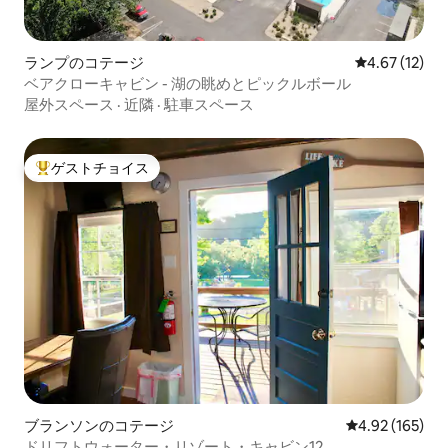
ランプのコテージ
レビュー12件
4.67 (12)
ベアクローキャビン - 湖の眺めとピックルボール
屋外スペース
·
近隣
·
駐車スペース
ゲストチョイス
大好評のゲストチョイスです。
ブランソンのコテージ
レビュー165件
4.92 (165)
ドリフトウォーター・リゾート・キャビン12