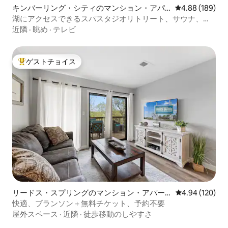
キンバーリング・シティのマンション・アパ
レビュー189件
4.88 (189)
ート
湖にアクセスできるスパスタジオリトリート、サウナ、ジ
ャグジー
近隣
·
眺め
·
テレビ
ゲストチョイス
大好評のゲストチョイスです。
リードス・スプリングのマンション・アパー
レビュー120件
4.94 (120)
ト
快適、ブランソン＋無料チケット、予約不要
屋外スペース
·
近隣
·
徒歩移動のしやすさ