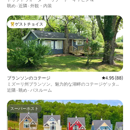
眺め
·
近隣
·
外観・内装
ゲストチョイス
大好評のゲストチョイスです。
ブランソンのコテージ
レビュー88件
4.95 (88)
ミズーリ州ブランソン。魅力的な湖畔のコテージゲッタウ
ェイ。
近隣
·
眺め
·
バスルーム
スーパーホスト
スーパーホスト