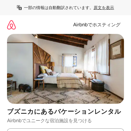
コ
一部の情報は自動翻訳されています。
原文を表示
ン
テ
ン
Airbnbでホスティング
ツ
に
ス
キ
ッ
プ
ブズニカにあるバケーションレンタル
Airbnbでユニークな宿泊施設を見つける