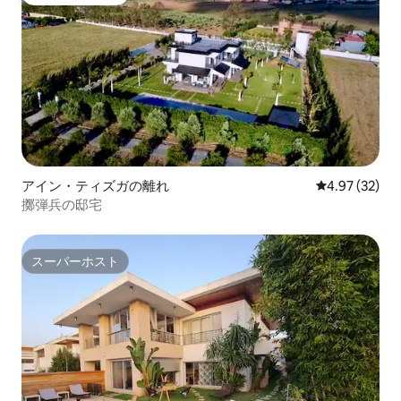
ゲストチョイス
アイン・ティズガの離れ
レビュー32件
4.97 (32)
擲弾兵の邸宅
スーパーホスト
スーパーホスト