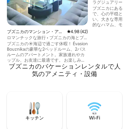
ラグジュアリーヴィ
ム、庭園
ブズニカにあるこ
で、心の平穏と快
い。大きな専用プ
的なハマム、モダ
風サロンをお楽し
ブズニカのマンション・アパ
レビュー42件、5つ星中4.98
4.98 (42)
は、寝室3室（す
ート
ロマンチックな旅行 • ブズニカの海とプ
広々としたリビン
ールを眺めよう
ブズニカの☀️海辺で過ごす休暇！ Évasion
たキッチンが備わ
Bouznikaの豪華な2ベッドルーム、2バス
人とのんびり過ご
ルームのアパートメント。家族連れやカ
とカサブランカの
ップル、お友達に最適です。 お楽しみく
ョンにあり、ビー
ブズニカのバケーションレンタルで人
ださい： 🌊 海の眺め＆ビーチまで徒歩す
くです。 注：現地の規制に基づき、未婚
ぐ プライベートテラスからプールに🏊直
気のアメニティ・設備
のモロッコ人カッ
接アクセス 🛏️ 2ベッド・ルーム+明るいリ
けておりません。
ビングルーム 🛁 2つのフルバスルームで
快適さを追求 設備🍽️ の整ったキッチン、
Wi-Fi、無料駐車場 24時間365日セキュリ
ティを備えた、落ち着いた安全な住宅に
あります。 ✨ 快適さ、日差し、リラクゼ
ーションをお約束します！
キッチン
Wi-Fi