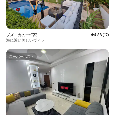
ブズニカの一軒家
レビュー17件
4.88 (17)
海に近い美しいヴィラ
スーパーホスト
スーパーホスト