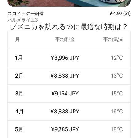
スコイラの一軒家
レビュー31件
4.97 (31)
パルメライエ3
ブズニカを訪⁠れ⁠るの⁠に最⁠適⁠な時⁠期⁠は⁠？
月
平均料金
平均気温
1月
¥8,996 JPY
12°C
2月
¥8,838 JPY
13°C
3月
¥9,154 JPY
15°C
4月
¥8,838 JPY
16°C
5月
¥9,785 JPY
18°C