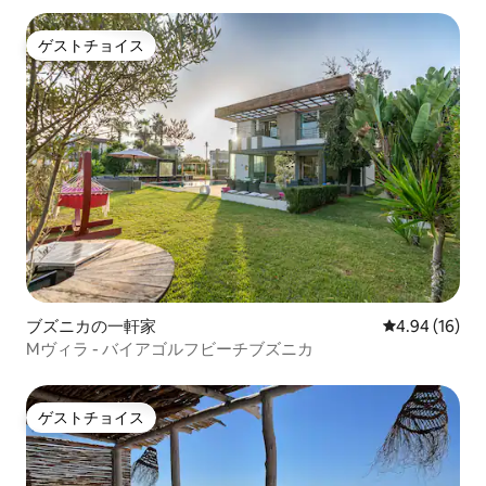
ゲストチョイス
ゲストチョイス
ブズニカの一軒家
レビュー16件
4.94 (16)
Mヴィラ - バイアゴルフビーチブズニカ
ゲストチョイス
ゲストチョイス