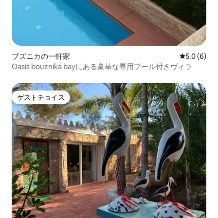
ブズニカの一軒家
レビュー6
5.0 (6)
Oasis bouznika bayにある豪華な専用プール付きヴィラ
ゲストチョイス
ゲストチョイス