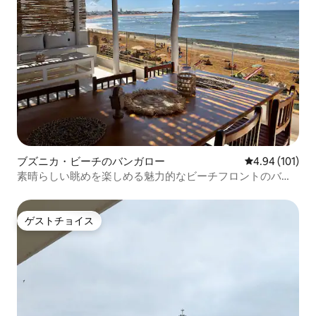
ブズニカ・ビーチのバンガロー
レビュー101件
4.94 (101)
素晴らしい眺めを楽しめる魅力的なビーチフロントのバン
ガロー
ゲストチョイス
ゲストチョイス