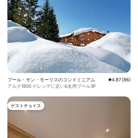
ブール・サン・モーリスのコンドミニアム
レビュー86件
4.87 (86)
アルク1800 ゲレンデに近い6名用プール3P
ゲストチョイス
ゲストチョイス