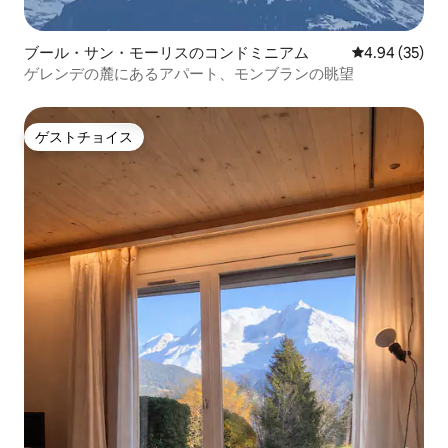
ブール・サン・モーリスのコンドミニアム
レビュー35件
4.94 (35)
ゲレンデの麓にあるアパート、モンブランの眺望
ゲストチョイス
ゲストチョイス