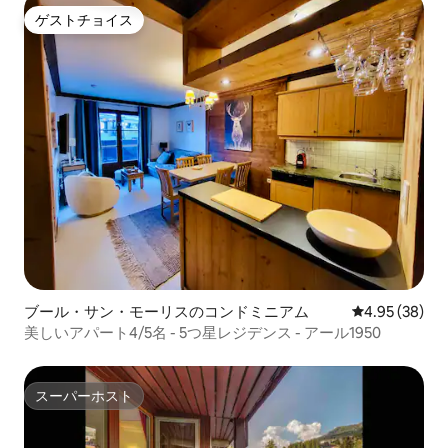
ゲストチョイス
ゲストチョイス
ブール・サン・モーリスのコンドミニアム
レビュー38件
4.95 (38)
美しいアパート4/5名 - 5つ星レジデンス - アール1950
スーパーホスト
スーパーホスト