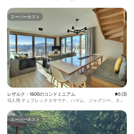
スーパーホスト
スーパーホスト
レザルク・1600のコンドミニアム
レビュー
5 (3)
12人用 デュプレックスサウナ、ハマム、ジャグジー、スイ
ミングプール
スーパーホスト
スーパーホスト