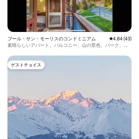
ブール・サン・モーリスのコンドミニアム
レビュー43件
4.84 (43)
素晴らしいアパート、バルコニー、山の景色、パーク、階
下
ゲストチョイス
ゲストチョイス