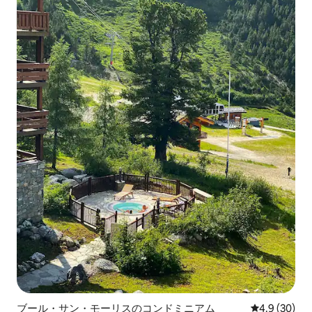
ブール・サン・モーリスのコンドミニアム
レビュー30
4.9 (30)