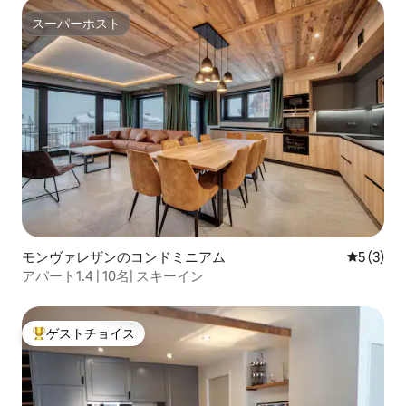
スーパーホスト
スーパーホスト
モンヴァレザンのコンドミニアム
レビュー
5 (3)
アパート1.4 | 10名| スキーイン
ゲストチョイス
大好評のゲストチョイスです。