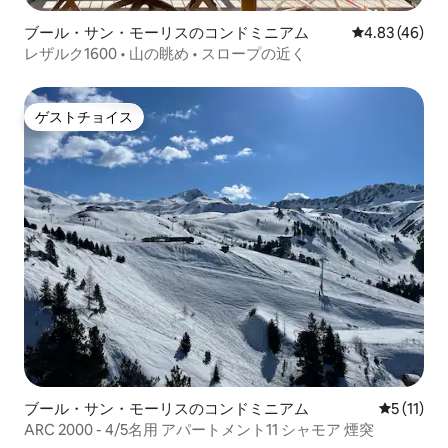
ブール・サン・モーリスのコンドミニアム
レビュー46件
4.83 (46)
レザルク1600 • 山の眺め • スロープの近く
ゲストチョイス
ゲストチョイス
ブール・サン・モーリスのコンドミニアム
レビュー1
5 (11)
ARC 2000 - 4/5名用 アパートメント11 シャモア 煙突