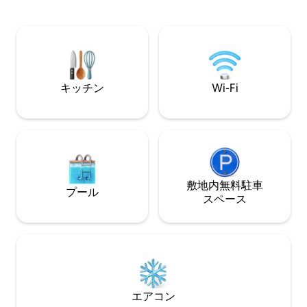
施錠可能なガレー
リゾートが一望で
（160cmベッド2台（
台）と140cmベ
用バスルーム付き
ーツ/タオルはご
キッチン
Wi-Fi
敷地内無料駐⁠車
プール
ス⁠ペ⁠ー⁠ス
エアコン