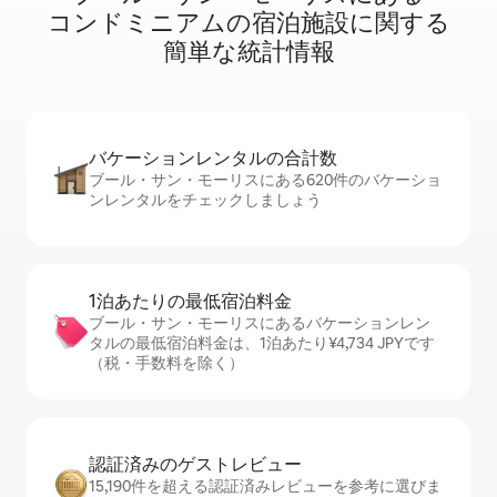
コ⁠ン⁠ド⁠ミ⁠ニ⁠ア⁠ム⁠の宿⁠泊⁠施⁠設⁠に関⁠す⁠る
簡⁠単⁠な統⁠計⁠情⁠報
バケーションレ⁠ン⁠タ⁠ル⁠の合⁠計⁠数
ブール・サン・モーリスにある620件のバケーショ
ンレンタルをチェックしましょう
1泊あたりの最⁠低⁠宿⁠泊⁠料⁠金
ブール・サン・モーリスにあるバケーションレン
タルの最低宿泊料金は、1泊あたり¥4,734 JPYです
（税・手数料を除く）
認証済みのゲ⁠ス⁠ト⁠レ⁠ビ⁠ュ⁠ー
15,190件を超える認証済みレビューを参考に選びま