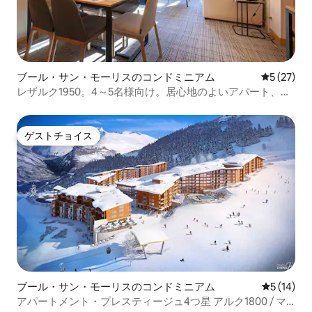
ブール・サン・モーリスのコンドミニアム
レビュー2
5 (27)
レザルク1950。4～5名様向け。居心地のよいアパート、ス
キーイン＆スキーアウト
ゲストチョイス
ゲストチョイス
ブール・サン・モーリスのコンドミニアム
レビュー1
5 (14)
アパートメント・プレスティージュ4つ星 アルク1800 / マ