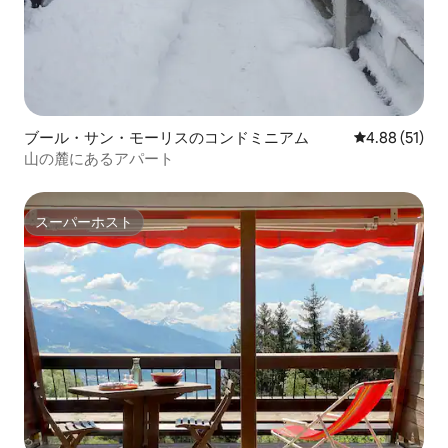
ブール・サン・モーリスのコンドミニアム
レビュー51件
4.88 (51)
山の麓にあるアパート
スーパーホスト
スーパーホスト