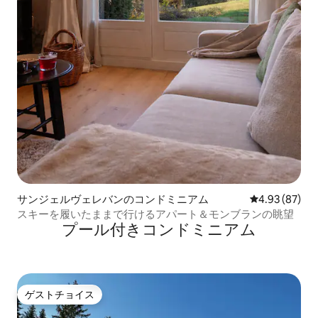
サンジェルヴェレバンのコンドミニアム
レビュー87件
4.93 (87)
スキーを履いたままで行けるアパート＆モンブランの眺望
プール付きコンドミニアム
ゲストチョイス
ゲストチョイス