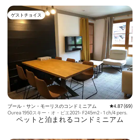
ウンテン
ゲストチョイス
ゲストチョイス
ブール・サン・モーリスのコンドミニアム
レビュー69件
4.87 (69)
Ourea 1950スキー・オ・ピエ2021- F245m2 - 1 ch/4 pers.
ペットと泊まれるコンドミニアム