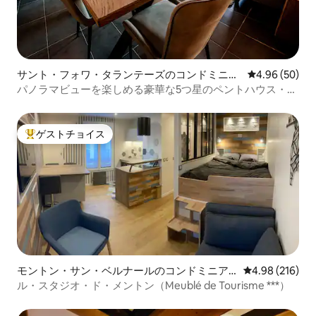
サント・フォワ・タランテーズのコンドミニア
レビュー50件
4.96 (50)
ム
パノラマビューを楽しめる豪華な5つ星のペントハウス・デ
ュプレックス
ゲストチョイス
大好評のゲストチョイスです。
モントン・サン・ベルナールのコンドミニア
レビュー216件
4.98 (216)
ム
ル・スタジオ・ド・メントン（Meublé de Tourisme ***）