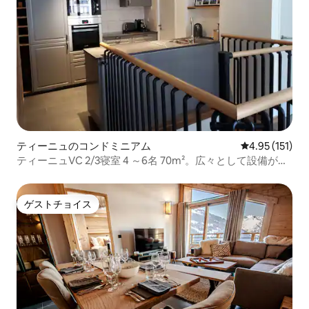
ティーニュのコンドミニアム
レビュー151
4.95 (151)
ティーニュVC 2/3寝室 4 ～6名 70m²。広々として設備が整
っています
ゲストチョイス
ゲストチョイス