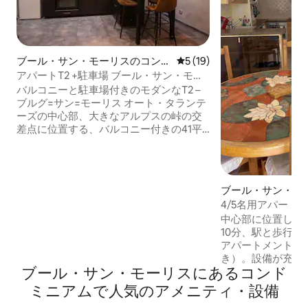
ブール・サン・モーリスのコンド
レビュー19件、5つ星中5つ
5 (19)
ミニアム
アパートT2 +駐車場 ブール・サン・モー
リス/アルクス・パラディスキ
バルコニーと駐車場付きのモダンなT2 –
ブルグ=サン=モーリス オート・タランテ
ーズの中心部、大きなアルプスの峠の交
差点に位置する、バルコニー付きの41平
方メートルのアパートメントは、最大の
スキーエリアのすぐそばで、ヴァノワー
ズ国立公園の入り口にあり、夏でも冬で
も理想的な滞在先です。 🚶 街の中心部ま
ブール・サン・モ
で徒歩5分 🚡ケーブルカー（Arcs 1600へ
ドミニアム
4/5名用アパートメン
のアクセス）まで徒歩10分 🚆 SNCF駅か
内中心部
中心部に位置し、
ら徒歩10分 🚌 レジデンスから50メートル
10分、駅と歩行者
の場所に無料シャトルバス 近くには自転
アパートメント（
車道、歩行者専用道路、商店街がありま
き）。設備が充実
す
ブール・サン・モーリスにあるコンド
ジ、IHコンロ、
い機、やかん、ネ
ミニアムで人気のアメニティ・設備
ーカー）、収納室