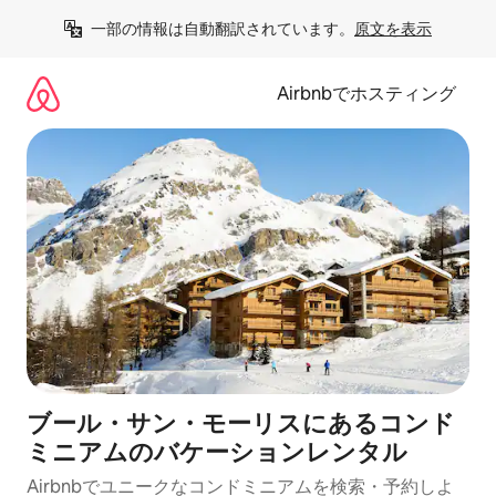
コ
一部の情報は自動翻訳されています。
原文を表示
ン
テ
ン
Airbnbでホスティング
ツ
に
ス
キ
ッ
プ
ブール・サン・モーリスにあるコンド
ミニアムのバケーションレンタル
Airbnbでユニークなコンドミニアムを検索・予約しよ