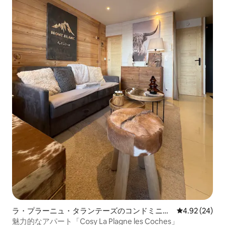
ラ・プラーニュ・タランテーズのコンドミニア
レビュー24件
4.92 (24)
ム
魅力的なアパート「Cosy La Plagne les Coches」