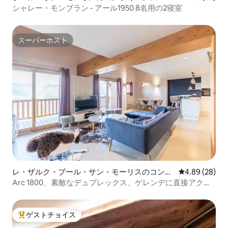
シャレー・モンブラン - アール1950 8名用の2寝室
スーパーホスト
スーパーホスト
レ・ザルク・ブール・サン・モーリスのコンド
レビュー28件
4.89 (28)
ミニアム
Arc 1800、素敵なデュプレックス、ゲレンデに直接アクセ
ス
ゲストチョイス
大好評のゲストチョイスです。