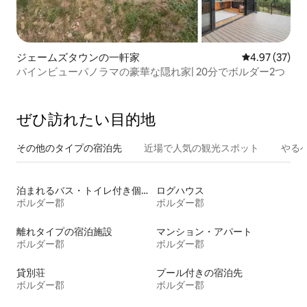
ジェームズタウンの一軒家
レビュー37件
4.97 (37)
パインビューパノラマの豪華な隠れ家| 20分でボルダー2つ
ぜひ訪⁠れ⁠た⁠い目⁠的⁠地
その他のタ⁠イ⁠プ⁠の宿⁠泊⁠先
近場で人気の観光スポット
やる
泊まれるバス・トイレ付き個室
ログハウス
ボルダー郡
ボルダー郡
離れタイプの宿泊施設
マンション・アパート
ボルダー郡
ボルダー郡
貸別荘
プール付きの宿泊先
ボルダー郡
ボルダー郡