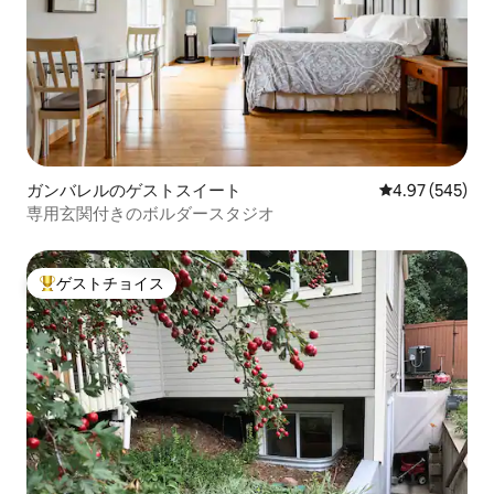
ガンバレルのゲストスイート
レビュー545件
4.97 (545)
専用玄関付きのボルダースタジオ
ゲストチョイス
大好評のゲストチョイスです。