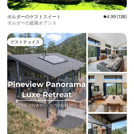
ボルダーのゲストスイート
レビュー138件
4.99 (138)
ボルダーの庭園オアシス
ゲストチョイス
ゲストチョイス