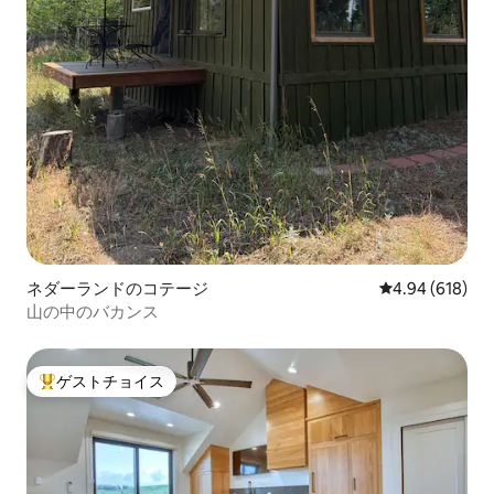
ネダーランドのコテージ
レビュー618件
4.94 (618)
山の中のバカンス
ゲストチョイス
大好評のゲストチョイスです。