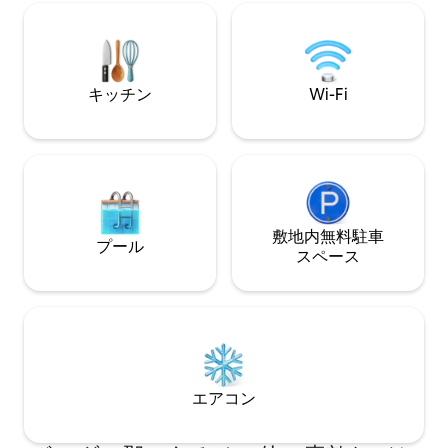
スペースへのドアからハイキングに出か
高速Wi-Fi –ス
けましょう。 近所のお店やレストランま
たはプラグを抜く 
では徒歩数ブロックです。 またはバスに
ト—山の町とアドベンチ
乗ってボルダーのダウンタウン、フォル
吸して、大切なも
ソムのCUバフス、デンバーを楽しむこと
ょう。♡「保存」
キッチン
Wi-Fi
もできます。 最大宿泊人数3名。レンタル
いキャビンでの滞
ライセンス：RHL -00998170
す
敷地内無料駐⁠車
プール
ス⁠ペ⁠ー⁠ス
エアコン