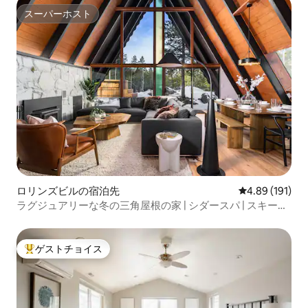
スーパーホスト
スーパーホスト
ロリンズビルの宿泊先
レビュー191件
4.89 (191)
ラグジュアリーな冬の三角屋根の家 | シダースパ | スキーリ
トリート
ゲストチョイス
大好評のゲストチョイスです。