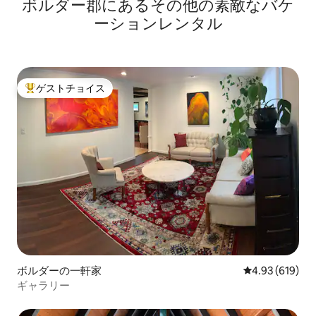
ボルダー郡にあるその他の素敵なバケ
ーションレンタル
ゲストチョイス
大好評のゲストチョイスです。
ボルダーの一軒家
レビュー619件
4.93 (619)
ギャラリー