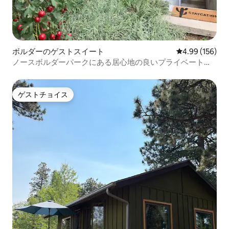
ボルダーのゲストスイート
レビュー156件
4.99 (156)
ノースボルダーパークにある居心地の良いプライベート地
下室
ゲストチョイス
ゲストチョイス