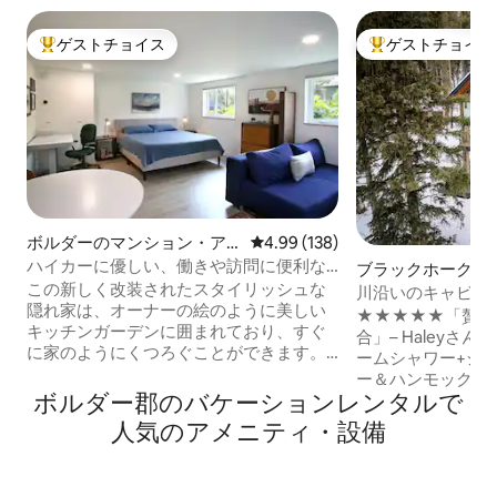
ゲストチョイス
ゲストチョイス
大好評のゲストチョイスです。
大好評のゲストチ
ボルダーのマンション・ア
レビュー138件、5つ星中4.99
4.99 (138)
パート
ハイカーに優しい、働きや訪問に便利な
ブラックホークの
ユニット、カリフォルニア大学近く
この新しく改装されたスタイリッシュな
ス
川沿いのキャビン
隠れ家は、オーナーの絵のように美しい
台、スチームシャ
★★★★★「贅沢
キッチンガーデンに囲まれており、すぐ
合」– Haleyさん 💦スパバスルーム–スチ
に家のようにくつろぐことができます。
ームシャワー+ジェ
この600フィートのプライベートスペー
ー＆ハンモック –
スには、キングサイズのベッド、シッテ
ボルダー郡のバケーションレンタルで
いだり、木々の中で
ィングエリア、エンターテインメント＆
ろげます – 焚き
人気のアメニティ・設備
食事エリア、そして十分なワークスペー
ル、暖炉、床暖房 
ス/ Wi - Fiが備わっています。 靴紐を結ん
るエアコン 🐾ペ
で、サウスボルダーの伝説的なオープン
レイル、パックンプ