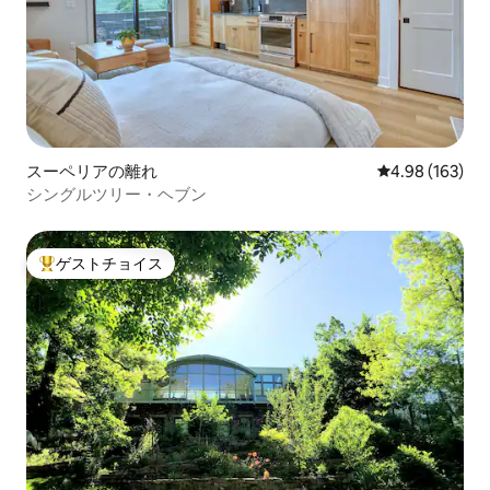
スーペリアの離れ
レビュー163件
4.98 (163)
シングルツリー・ヘブン
ゲストチョイス
大好評のゲストチョイスです。