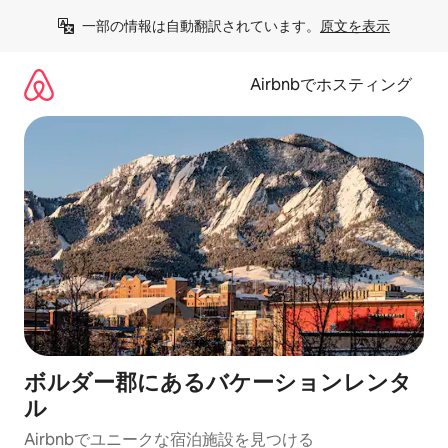
コ
一部の情報は自動翻訳されています。
原文を表示
ン
テ
ン
Airbnbでホスティング
ツ
に
ス
キ
ッ
プ
ボルダー郡にあるバケーションレンタ
ル
Airbnbでユニークな宿泊施設を見つける