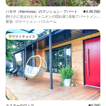
ハモサ（Hermosa）のマンション・アパート
レビュー56件
4.96 (56)
静けさに包まれたキャニオンの隠れ家 | 高級アパートメント
+ 野生生物
家族
·
ロケーション
·
バスルーム
ゲストチョイス
大好評のゲストチョイスです。
カスターのヴィラ
レビュー9
5 (98)