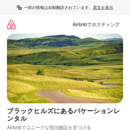
コ
一部の情報は自動翻訳されています。
原文を表示
ン
テ
ン
Airbnbでホスティング
ツ
に
ス
キ
ッ
プ
ブラックヒルズにあるバケーションレ
ンタル
Airbnbでユニークな宿泊施設を見つける