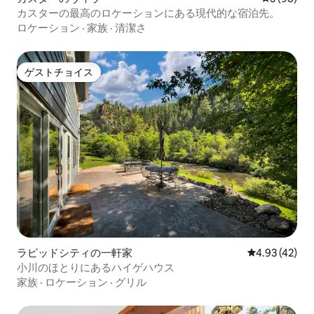
カスターの最高のロケーションにある現代的な宿泊先。
ロケーション
·
家族
·
清潔さ
ゲストチョイス
ゲストチョイス
ラピッドシティの一軒家
レビュー42件
4.93 (42)
小川のほとりにあるハイゲハウス
家族
·
ロケーション
·
グリル