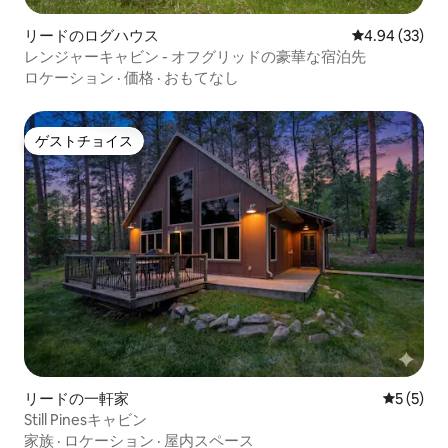
リードのログハウス
レビュー33件
4.94 (33)
レンジャーキャビン - オフグリッドの豪華な宿泊先
ロケーション
·
価格
·
おもてなし
ゲストチョイス
ゲストチョイス
リードの一軒家
レビュー
5 (5)
Still Pinesキャビン
家族
·
ロケーション
·
屋内スペース