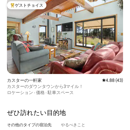
ゲストチョイス
大好評のゲストチョイスです。
カスターの一軒家
レビュー43件
4.88 (43)
カスターのダウンタウンから3マイル！
ロケーション
·
価格
·
駐車スペース
ぜひ訪⁠れ⁠た⁠い目⁠的⁠地
その他のタ⁠イ⁠プ⁠の宿⁠泊⁠先
やるべきこと