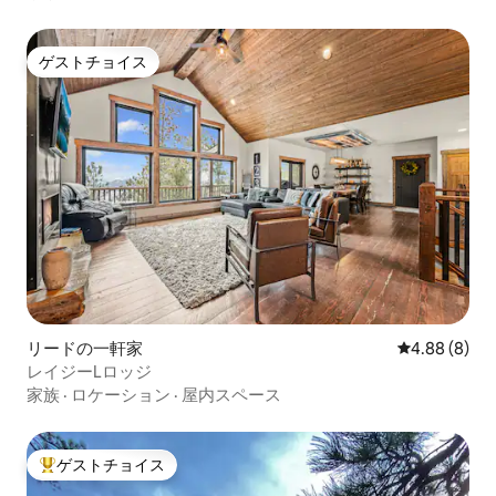
ゲストチョイス
ゲストチョイス
リードの一軒家
レビュー8件
4.88 (8)
レイジーLロッジ
家族
·
ロケーション
·
屋内スペース
ゲストチョイス
大好評のゲストチョイスです。