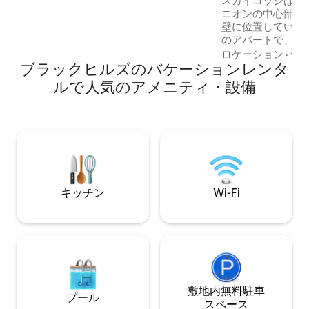
スカイロッジはス
グ スノーモービル スキー 多くの高級レス
ニオンの中心部に位
トラン スピアフィッシュまで15分 リード
壁に位置しています
とデッドウッドまで30分。 ラピッドシテ
のアパートで、プ
ィとデビルズタワーまで1時間。 ラシュモ
ョンホームの最上階に
ロケーション
·
価
ア山またはバッドランズまで1時間半。 ク
ブラックヒルズのバケーションレンタ
フィッシュ滝とラ
レイジーホース、カスター、カスター州
イキングコースを
立公園まで1時間30分
ルで人気のアメニティ・設備
す。 素晴らしい景色です！（鹿、エル
ク、ハゲワシ、ハ
タカが近くにいます） ハイキン
クリング、ロック
影、マス釣り、ま
こともできます。 夜の星。
適な隠れ家です！
キッチン
Wi-Fi
敷地内無料駐⁠車
プール
ス⁠ペ⁠ー⁠ス