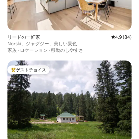
リードの一軒家
レビュー84
4.9 (84)
Norski、ジャグジー、美しい景色
家族
·
ロケーション
·
移動のしやすさ
ゲストチョイス
大好評のゲストチョイスです。