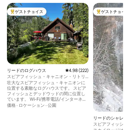
ゲストチョイス
ゲストチョイス
大好評のゲストチョイスです。
大好評のゲストチ
リードのログハウス
レビュー222件、5つ星中4.98
4.98 (222)
スピアフィッシュ・キャニオン・リトリ
ート（ヴァルハラ）
壮大なスピアフィッシュ・キャニオンに
位置する素敵なログハウスです。 スピア
フィッシュとデッドウッドの間に位置し
ています。 Wi-Fi/携帯電話/インターネッ
ト。 ノーザンブラックヒルズのアトラク
価格
·
ロケーション
·
公園
ションとアクティビティ： スピアフィッ
シュ・フォールズ ブライダル・ヴェイ
リードのシャレー
ル・フォールズ ラフロック・フォールズ
スピアフィッシュ
釣り ロッククライミングに挑戦 ハイキン
イ・ロッジ