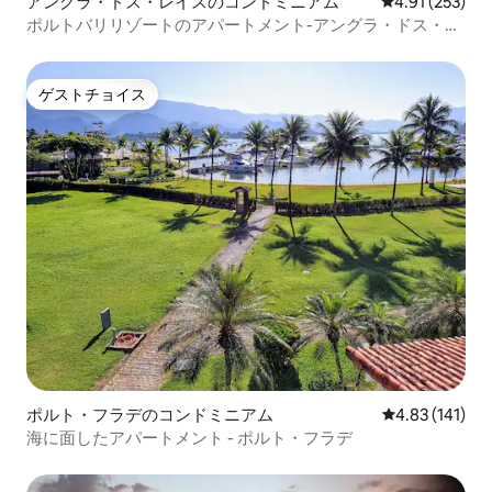
アングラ・ドス・レイスのコンドミニアム
レビュー253件
4.91 (253)
ポルトバリリゾートのアパートメント-アングラ・ドス・レ
イス
ゲストチョイス
ゲストチョイス
ポルト・フラデのコンドミニアム
レビュー141件
4.83 (141)
海に面したアパートメント - ポルト・フラデ