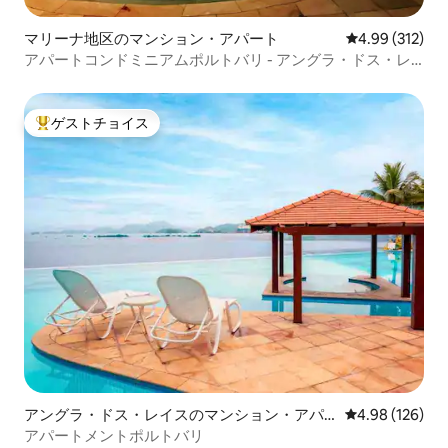
マリーナ地区のマンション・アパート
レビュー312件
4.99 (312)
アパートコンドミニアムポルトバリ - アングラ・ドス・レ
イス – RJ
ゲストチョイス
大好評のゲストチョイスです。
アングラ・ドス・レイスのマンション・アパ
レビュー126件
4.98 (126)
ート
アパートメントポルトバリ