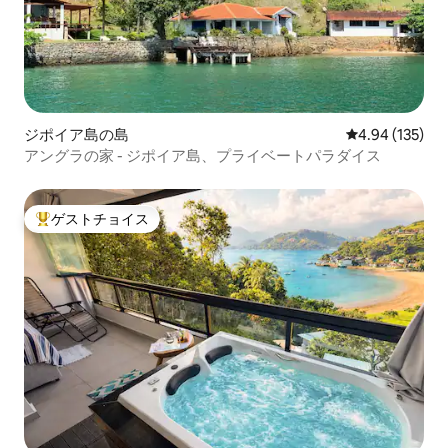
ジポイア島の島
レビュー135件
4.94 (135)
アングラの家 - ジポイア島、プライベートパラダイス
ゲストチョイス
大好評のゲストチョイスです。