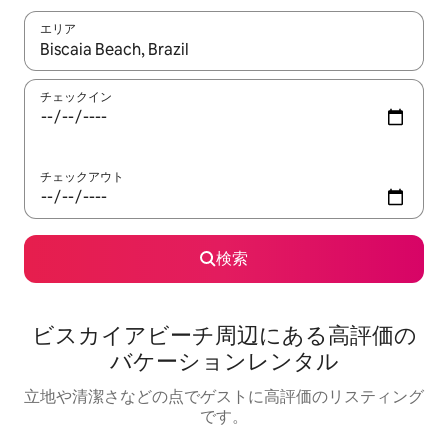
エリア
検索結果が表示されたら、上下の矢印キーを使って移動するか、
チェックイン
チェックアウト
検索
ビスカイアビーチ⁠周⁠辺⁠に⁠あ⁠る高⁠評⁠価⁠の
バ⁠ケ⁠ー⁠シ⁠ョ⁠ン⁠レ⁠ン⁠タ⁠ル
立地や清潔さなどの点でゲストに高評価のリスティング
です。