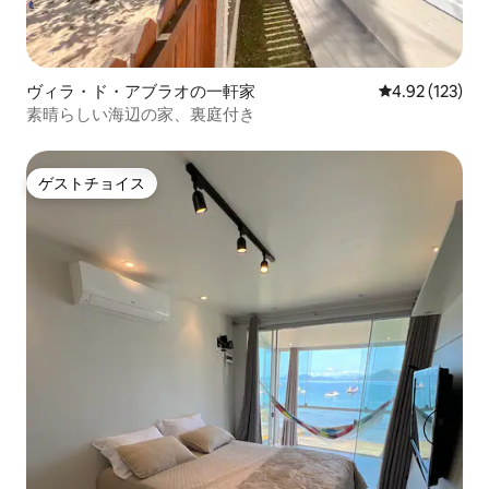
ヴィラ・ド・アブラオの一軒家
レビュー123件
4.92 (123)
素晴らしい海辺の家、裏庭付き
ゲストチョイス
ゲストチョイス