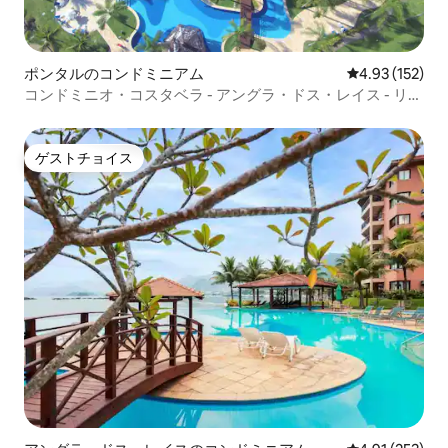
ポンタルのコンドミニアム
レビュー152件
4.93 (152)
コンドミニオ・コスタベラ - アングラ・ドス・レイス - リ
オ・ジャネイロ
ゲストチョイス
ゲストチョイス