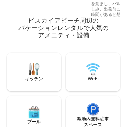
を覚まし、バルコ
しみ、出発前にゆ
時間があると想像し
ビスカイアビーチ⁠周⁠辺⁠の
ャレー・アルデバ
験をより有益で完
バ⁠ケ⁠ー⁠シ⁠ョ⁠ン⁠レ⁠ン⁠タ⁠ル⁠で人⁠気⁠の
に、午後3時まで
ア⁠メ⁠ニ⁠テ⁠ィ⁠・⁠設⁠備
ています。 - アングラ中心部から7km。 -
庭の階段から海へ
で泳ぐことができます - シャレ
（ダブルベッド4台
部屋（ダブルベッド1台） - 
スペース
キッチン
Wi-Fi
敷地内無料駐⁠車
プール
ス⁠ペ⁠ー⁠ス