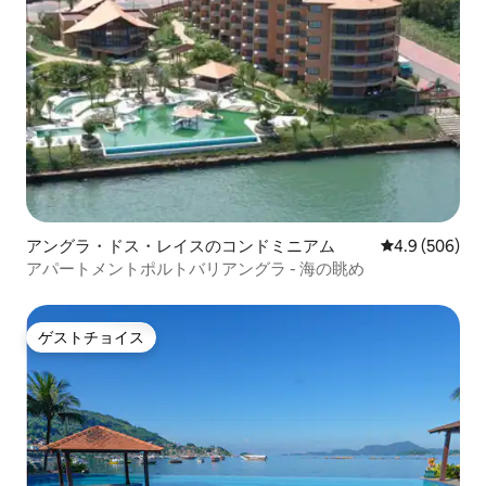
アングラ・ドス・レイスのコンドミニアム
レビュー506
4.9 (506)
アパートメントポルトバリアングラ - 海の眺め
ゲストチョイス
ゲストチョイス