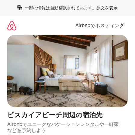
コ
一部の情報は自動翻訳されています。
原文を表示
ン
テ
ン
Airbnbでホスティング
ツ
に
ス
キ
ッ
プ
ビスカイアビーチ⁠周⁠辺⁠の宿⁠泊⁠先
Airbnbでユニークなバ⁠ケ⁠ー⁠シ⁠ョ⁠ンレ⁠ン⁠タ⁠ルや一⁠軒⁠家
な⁠ど⁠を予⁠約⁠し⁠よ⁠う