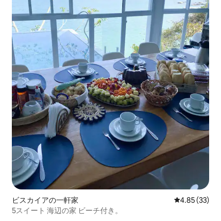
ビスカイアの一軒家
レビュー33件
4.85 (33)
5スイート 海辺の家 ビーチ付き。