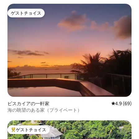
ゲストチョイス
ゲストチョイス
ビスカイアの一軒家
レビュー69
4.9 (69)
海の眺望のある家（プライベート）
ゲストチョイス
大好評のゲストチョイスです。