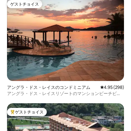
ゲストチョイス
ゲストチョイス
アングラ・ドス・レイスのコンドミニアム
レビュー298件
4.95 (298)
アングラ・ドス・レイスリゾートのマンションビーチビュ
ー
ゲストチョイス
大好評のゲストチョイスです。