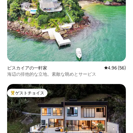
ビスカイアの一軒家
レビュー56件
4.96 (56)
海辺の排他的な立地。素敵な眺めとサービス
ゲストチョイス
大好評のゲストチョイスです。