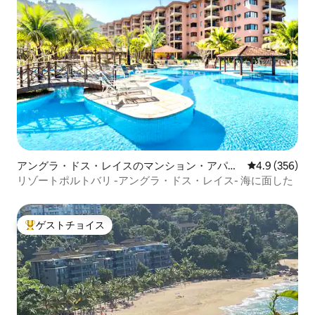
アングラ・ドス・レイスのマンション・アパー
レビュー356
4.9 (356)
ト
リゾートポルトバリ -アングラ・ドス・レイス- 海に面した
ゲストチョイス
大好評のゲストチョイスです。