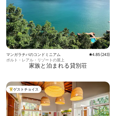
マンガラチバのコンドミニアム
レビュー243件
4.85 (243)
ポルト・レアル・リゾートの屋上
家族と泊まれる貸別荘
ゲストチョイス
大好評のゲストチョイスです。