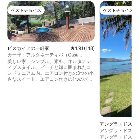
ゲストチョイス
ゲストチョイス
ゲストチョイス
ゲストチョイス
ビスカイアの一軒家
レビュー148件、5つ星中4.91
4.91 (148)
カーザ・アルタネーティバ（Casa
Alternativa） - アングラ・ドス・レイス
美しい家、シンプル、素朴、オルタナテ
ィブスタイル、ビーチと緑に囲まれたコ
ンドミニアム内。エアコン付きの3つの小
さなスイート、エアコン付きの1つのメザ
ニン。 アメリカンキッチン。ソファベッ
ド2台。シャワールーム1室。デッキ2台、
芝生付きのレジャーエリー、プール、バ
ーベキューセット、ビリアード、薪オー
ブン、海の眺望。 ビスカイア、バレイア
（コンドミニアム内）、タルタルーガの3
つのビーチから200メートルです。 すべ
アングラ・ドス・
てのビーチは澄んだ海水です。 自然を愛
シャレー
アングラ・ドス・
し、コストパフォーマンスの高い物件を
家、素晴らしい眺
アングラ・ドス・
お探しの方に最適です。