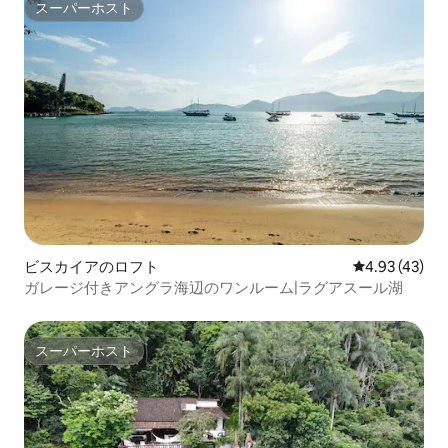
スーパーホスト
スーパーホスト
ビスカイアのロフト
レビュー43件
4.93 (43)
ガレージ付きアングラ海辺のワンルーム|ラグアスール湖
スーパーホスト
スーパーホスト