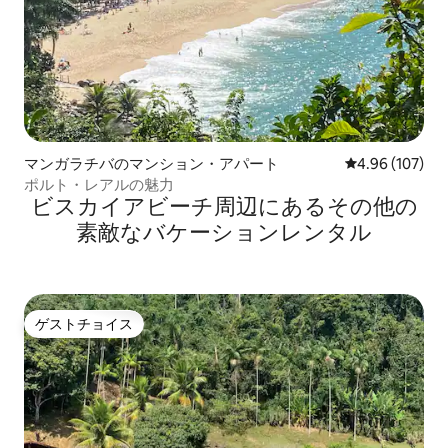
マンガラチバのマンション・アパート
レビュー107件
4.96 (107)
ポルト・レアルの魅力
ビスカイアビーチ⁠周⁠辺⁠に⁠あ⁠るそ⁠の⁠他⁠の
素⁠敵⁠なバ⁠ケ⁠ー⁠シ⁠ョ⁠ン⁠レ⁠ン⁠タ⁠ル
ゲストチョイス
ゲストチョイス