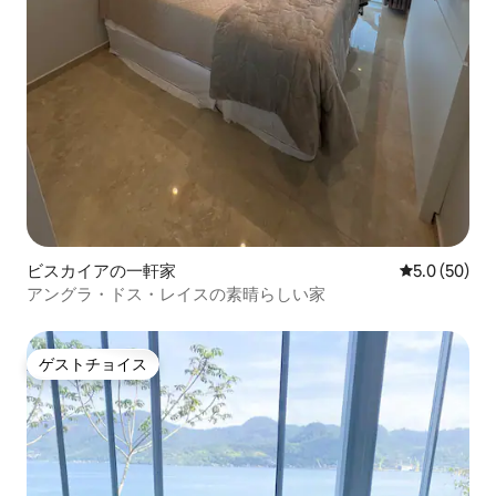
ビスカイアの一軒家
レビュー50
5.0 (50)
アングラ・ドス・レイスの素晴らしい家
ゲストチョイス
ゲストチョイス