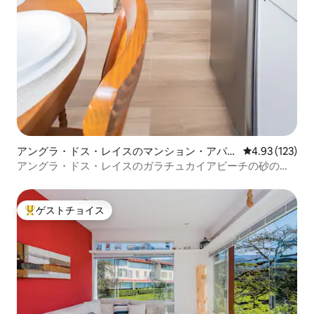
アングラ・ドス・レイスのマンション・アパー
レビュー123件
4.93 (123)
ト
アングラ・ドス・レイスのガラチュカイアビーチの砂の上
のフラット
ゲストチョイス
大好評のゲストチョイスです。