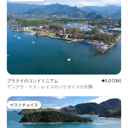
ブラクイのコンドミニアム
レビュー134
5.0 (134)
アングラ・ドス・レイスのパラダイスの片隅
ゲストチョイス
ゲストチョイス