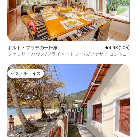
ポルト・フラデの一軒家
レビュー206件
4.93 (206)
ファミリー ハウス/プライベートプール/ファサノ コンドミ
ニアム
ゲストチョイス
ゲストチョイス