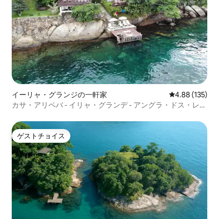
イーリャ・グランジの一軒家
レビュー135件
4.88 (135)
カサ・アリペバ - イリャ・グランデ - アングラ・ドス・レイ
ス
ゲストチョイス
ゲストチョイス