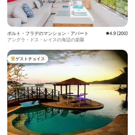
ポルト・フラデのマンション・アパート
レビュー200
4.9 (200)
アングラ・ドス・レイスの海辺の楽園
ゲストチョイス
大好評のゲストチョイスです。