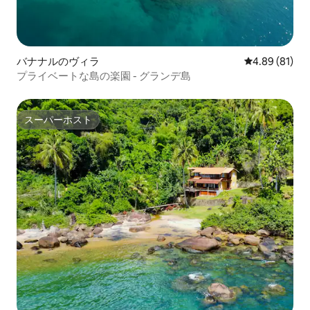
バナナルのヴィラ
レビュー81件
4.89 (81)
プライベートな島の楽園 - グランデ島
スーパーホスト
スーパーホスト