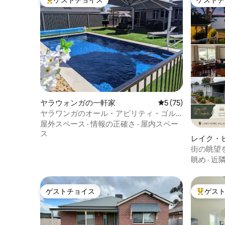
大好評のゲストチョイスです。
ゲストチ
ヤラウォンガの一軒家
レビュー75件、5
5 (75)
ヤラワンガのオール・アビリティ・ゴル
フ／プールハウス
屋外スペース
·
情報の正確さ
·
屋内スペー
ス
レイク・
の一軒家
街の眺望
眺め
·
近
ゲストチョイス
ゲス
ゲストチョイス
大好評の