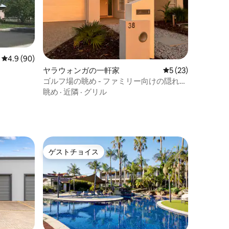
レビュー90件、5つ星中4.9つ星の平均評価
4.9 (90)
ヤラウォンガの一軒家
レビュー23件、5
5 (23)
ゴルフ場の眺め - ファミリー向けの隠れ家
的な宿泊先4BR
眺め
·
近隣
·
グリル
ト
ゲストチョイス
ゲストチョイス