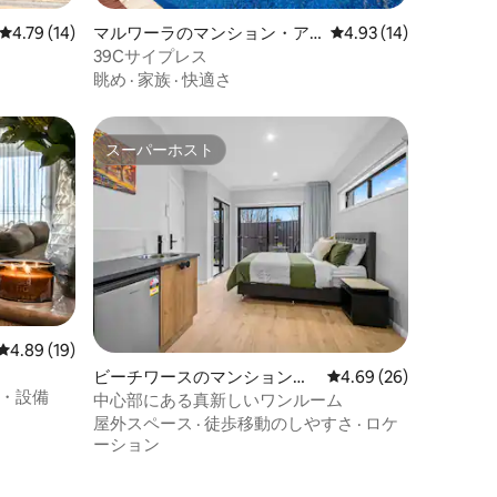
レビュー14件、5つ星中4.79つ星の平均評価
4.79 (14)
マルワーラのマンション・ア
レビュー14件、5つ星
4.93 (14)
パート
39Cサイプレス
眺め
·
家族
·
快適さ
スーパーホスト
スーパーホスト
レビュー19件、5つ星中4.89つ星の平均評価
4.89 (19)
ビーチワースのマンション・
レビュー26件、5つ星
4.69 (26)
・設備
アパート
中心部にある真新しいワンルーム
屋外スペース
·
徒歩移動のしやすさ
·
ロケ
ーション