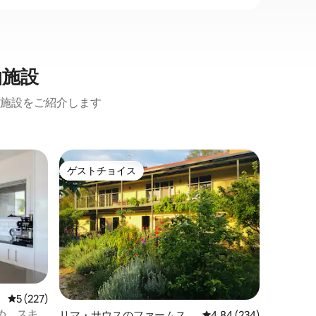
泊施設
施設をご紹介します
タランガ
ゲストチョイス
ゲスト
ゲストチョイス
ゲスト
レイクビ
に最適
素晴らし
敵な家で
い。 ラウンジルーム、キッチン、ダイニ
ングルー
ランドリ
眺め
·
屋
ルームに
い景色を
体をお楽しみ
レビュー227件、5つ星中5つ星の平均評価
5 (227)
してパノ
め、スキ
リマ・サウスのファームステ
レビュー234件、5つ星
4.84 (234)
い。飲み