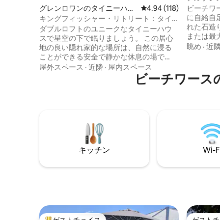
テージ・
グレンロワンのタイニーハウ
レビュー118件、5つ星
4.94 (118)
ビーチワ
ス
に自給自
キングフィッシャー・リトリート：タイ
れた石造
ニーハウス メルボルンから北東へ2.5時間
ダブルロフトのユニークなタイニーハウ
または最
スで星空の下で眠りましょう。 この居心
クな宿泊
眺め
·
近
地の良い隠れ家的な場所は、自然に浸る
いフラン
ことができる安全で静かな休息の場で
ーチワー
す。 📍ロケーションのハイライト •メルボ
屋外スペース
·
近隣
·
屋内スペース
フェへの
ルンからわずか2.5時間 •ワンガラッタから
ビーチワース
サンベル
15分 •ヒュームハイウェイから3 km •ワイ
での楽し
ンの産地にあります •地元のパブ、カフ
おり、カ
ェ、レストランに近い •豊かな地元のネッ
ります。 このサイトのNed Kelly's Marlo
ド・ケリーの歴史を探索 •ヴィクトリア州
Cotta
ハイカントリーへの玄関口 🚗 完璧な寄り
場合は両
道： シドニー ↔ メルボルン キャンベラ
↔ タスマニア 🛏 4名様宿泊可能： クイー
キッチン
Wi-F
ンベッド1台 シングルベッド2台
ゲストチョイス
ゲストチ