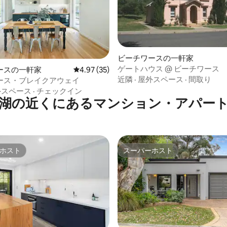
ビーチワースの一軒家
ゲートハウス @ ビーチワース
4.92つ星の平均評価
ースの一軒家
レビュー35件、5つ星中4.97つ星の平均評価
4.97 (35)
近隣
·
屋外スペース
·
間取り
ース・ブレイクアウェイ
外スペース
·
チェックイン
湖の近くにあるマンション・アパー
ホスト
スーパーホスト
ホスト
スーパーホスト