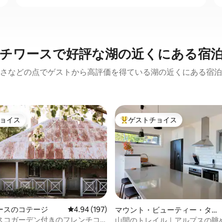
チワースで好評な湖の近くにある宿
さなどの点でゲストから高評価を得ている湖の近くにある宿泊
ョイス
ゲストチョイス
ョイス
大好評のゲストチョイスです。
ースのコテージ
レビュー197件、5つ星中4.94つ星の平均評価
4.94 (197)
マウント・ビューティー・タウ
ォンガ・サウスの町家・長屋
スコガーデン付きのフレンチコ
山間のトレイル｜アルプスの眺