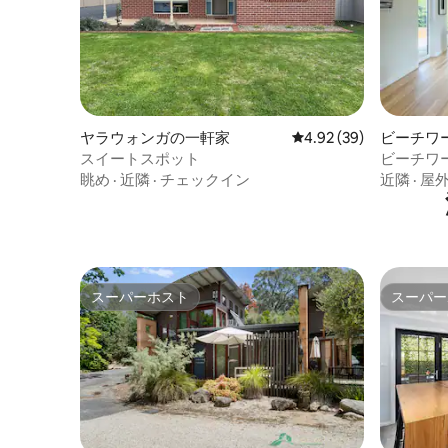
ヤラウォンガの一軒家
レビュー39件、5つ星中
4.92 (39)
ビーチワ
スイートスポット
ビーチワ
眺め
·
近隣
·
チェックイン
近隣
·
屋
スーパーホスト
スーパー
スーパーホスト
スーパー