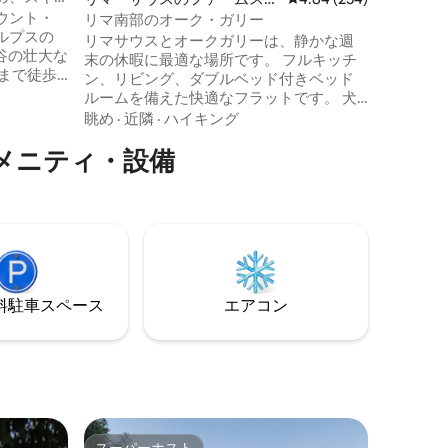
ウント・
イ
ましょう。 仕事やプライベート
リマ南部のオーク・ガリー
ルプスの
高速Wi-Fi。 ヒューム湖まで
リマサウスとオークガリーは、静かな週
と谷の壮大な
ウンセン
末の休暇に最適な場所です。 フルキッチ
ン、リビング、ダブルベッド付きベッド
プ、日用
ルームを備えた快適なフラットです。 犬
同伴OKのホストです（残念ながら猫同伴
眺め
·
近隣
·
ハイキング
レー・ト
は不可となりました） マンスフィールド
でのサイ
メニティ・設備
とベナラの間にあるので、完璧な立地で
ビッグ・
す。 マウンテンバイクやブッシュウォー
でのサイ
キングはすぐそこでできますが、周辺の
のに最適
エリアを探索することもできます。 ニラ
ークーティ湖から2km。 マウント・ブラ
かなアル
ーの麓から50分。 ベナラとウィントンレ
ましょ
ースウェイはそれぞれ25分と30分の距離
にあります。
⁠車ス⁠ペ⁠ー⁠ス
エアコン
スーパーホスト