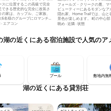
ビーチワース
ー＆乗馬トレイル
中4.94つ星の平均評価
ースに位置するこの高級で完全
フォールズ・クリークの麓、マ
足できる歴史的な完全に改装さ
ビューティーにあるモダンなア
りの家は、カップル、ご家族、
隠れ家、Home Trailでは、山
大6名様のグループにロマンチッ
景色が楽しめます。 町の中心部まで徒歩5
施設を提供しており、素晴らし
分で、近くにはカフェやショッ
隣
·
エアコン
眺め
·
近隣
·
状態
ス風の屋外庭園での娯楽や、ビ
品店があります。 フォールズ・クリーク
スのショップ、ワインバー、カ
でのスキーやスノーボード、マ
散歩をお楽しみいただけます。
ゥ・マウンテンズ鉄道トレイル
の湖の近くにある宿泊施設で人気のア
湖の近くに静かに位置し、家族
クリング、キエワ川での水泳、
みに最適で、駐車場が充実して
ヒル・マウンテンバイクパーク
ヤックや自転車の保管場所もあ
クリングトレイルなどを楽しむ
な立地です。 1日冒険した後は、広々とし
geの姉妹です。大人数のグループの
たデッキでリラックスし、穏や
方を予約してください。
プスの風景に囲まれてくつろぎ
う。
i
プール
敷地内無料駐
湖の近くにある貸別荘
ョイス
ゲストチョイス