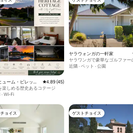
ョイス
ゲストチョイス
ヤラウォンガの一軒家
ヤラワンガで豪華なゴルファー
つ星中5つ星の平均評価
近隣
·
ペット
·
公園
ヒューム・ビレッジ
レビュー45件、5つ星中4.89つ星の平均評価
4.89 (45)
を楽しめる歴史あるコテージ
隣
·
Wi-Fi
トチョイス
ゲストチョイス
ゲストチョイスです。
ゲストチョイス