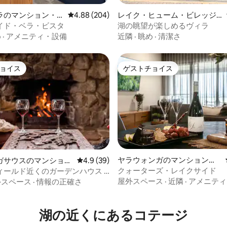
4.84つ星の平均評価
ラのマンション・
レビュー204件、5つ星中4.88つ星の平均評価
4.88 (204)
レイク・ヒューム・ビレッジ
のマンション・アパート
イド・ベラ・ビスタ
湖の眺望が楽しめるヴィラ
め
·
アメニティ・設備
近隣
·
眺め
·
清潔さ
ョイス
ゲストチョイス
ョイス
ゲストチョイス
ヤラウォンガのマンション・
ガサウスのマンショ
レビュー39件、5つ星中4.9つ星の平均評価
4.9 (39)
アパート
ート
クォーターズ・レイクサイド
ィールド近くのガーデンハウス |
4.67つ星の平均評価
 露天風呂付きジャグジー
屋外スペース
·
近隣
·
アメニティ
外スペース
·
情報の正確さ
湖の近くにあるコテージ