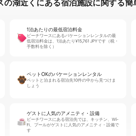
⁠近⁠く⁠にあ⁠る宿⁠泊⁠施⁠設⁠に関⁠す⁠る簡⁠単
1泊あたりの最⁠低⁠宿⁠泊⁠料⁠金
ビーチワースにあるバケーションレンタルの最
低宿泊料金は、1泊あたり¥15,761 JPYです（税・
手数料を除く）
ペットOKのバ⁠ケ⁠ー⁠シ⁠ョ⁠ンレ⁠ン⁠タ⁠ル
ペットと泊まれる宿泊先10件の中から見つけま
しょう
ゲストに人⁠気⁠のア⁠メ⁠ニ⁠テ⁠ィ・設⁠備
ビーチワースにある宿泊先では、キッチン、Wi-
Fi、プールがゲストに人気のアメニティ・設備で
す