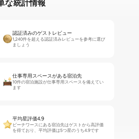
⁠な統⁠計⁠情⁠報
認証済みのゲ⁠ス⁠ト⁠レ⁠ビ⁠ュ⁠ー
1,240件を超える認証済みレビューを参考に選び
ましょう
仕事専用ス⁠ペ⁠ー⁠スがあ⁠る宿⁠泊⁠先
10件の宿泊施設が仕事専用スペースを備えてい
ます
平均星評価4.9
ビーチワースにある宿泊先はゲストから高評価
を得ており、平均評価は5つ星のうち4.9です