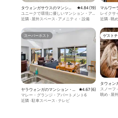
タウォンガサウスのマンショ
レビュー19件、5つ星中
4.84 (19)
マルワー
ン・アパート
アパート
ユニークで環境に優しいマンション・ア
レイクサ
パート
近隣
·
屋外スペース
·
アメニティ・設備
近隣
·
眺
スーパーホスト
ゲストチ
スーパーホスト
ゲストチ
タウォン
ン・アパ
スノーフ
ヤラウォンガのマンション・ア
レビュー6件、5つ星中
4.67 (6)
焚き火 |
眺め
·
屋
パート
マレー・グランジ・アパートメント6
近隣
·
駐車スペース
·
テレビ