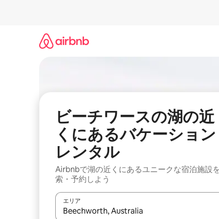
コ
ン
テ
ン
ツ
に
ス
キ
ッ
プ
ビーチワースの湖の近
くにあるバケーション
レンタル
Airbnbで湖の近くにあるユニークな宿泊施設
索・予約しよう
エリア
検索結果が表示されたら、上下の矢印キーを使っ