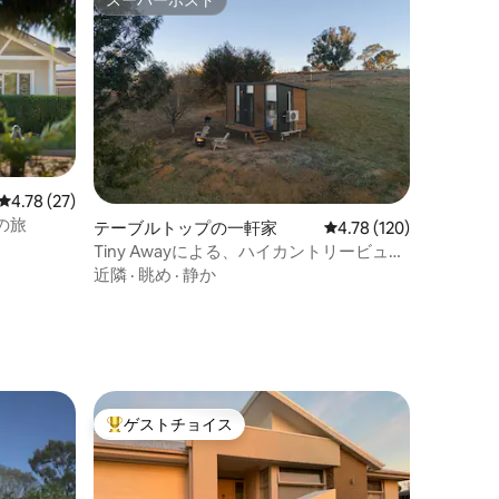
スーパーホスト
レビュー27件、5つ星中4.78つ星の平均評価
4.78 (27)
の旅
テーブルトップの一軒家
レビュー120件、5つ星
4.78 (120)
Tiny Awayによる、ハイカントリービュー
ズ・エスケープ
近隣
·
眺め
·
静か
ゲストチョイス
大好評のゲストチョイスです。