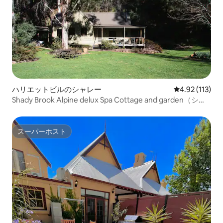
ハリエットビルのシャレー
レビュー113
4.92 (113)
Shady Brook Alpine delux Spa Cottage and garden（シェ
ーディブルック・アルパイン・デラックス・スパ・コテー
ジ・アンド・ガーデン）
スーパーホスト
スーパーホスト