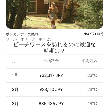
ポレカンナーの離れ
レビュー107件
4.92 (107)
リトル・オリーブ・キャビン
ビーチワースを訪⁠れ⁠るの⁠に最⁠適⁠な
時⁠期⁠は⁠？
月
平均料金
平均気温
1月
¥32,317 JPY
23°C
2月
¥33,110 JPY
23°C
3月
¥36,436 JPY
19°C