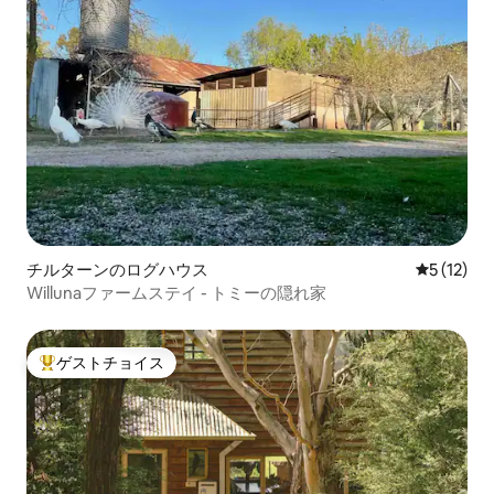
チルターンのログハウス
レビュー1
5 (12)
Willunaファームステイ - トミーの隠れ家
ゲストチョイス
大好評のゲストチョイスです。