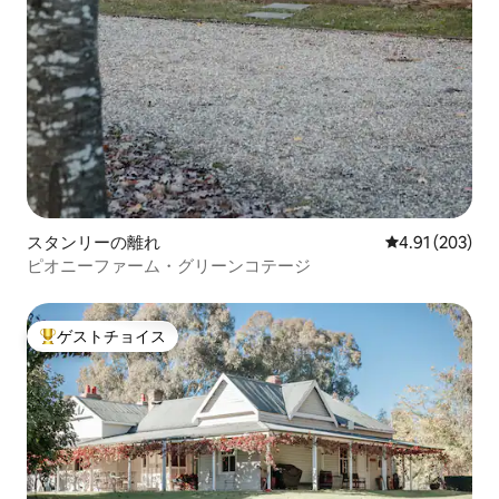
スタンリーの離れ
レビュー203件
4.91 (203)
ピオニーファーム・グリーンコテージ
ゲストチョイス
大好評のゲストチョイスです。