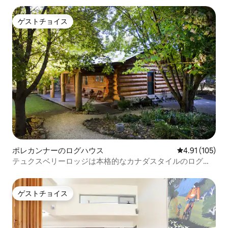
ゲストチョイス
ゲストチョイス
ポレカンナーのログハウス
レビュー105件
4.91 (105)
テュクスベリーロッジは本格的なカナダスタイルのログハ
ウスです。
ゲストチョイス
ゲストチョイス