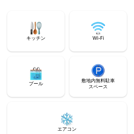
ワインの産地にあります •地元のパブ、カ
した庭があります
フェ、レストランに近い •豊かな地元のネ
ップ、カフェの中心
ッド・ケリーの歴史を探索 •ヴィクトリア
ル湖、ウォーキン
州ハイカントリーへの玄関口 🚗 完璧な寄
レイル、中国庭園
り道： シドニー ↔ メルボルン キャンベ
ラ ↔ タスマニア 🛏 4名様宿泊可能： ク
イーンベッド1台 シングルベッド2台
キッチン
Wi-Fi
敷地内無料駐⁠車
プール
ス⁠ペ⁠ー⁠ス
エアコン