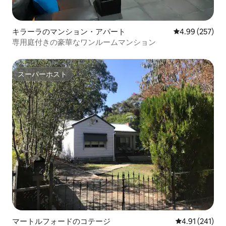
キラーラのマンション・アパート
レビュー257件
4.99 (257)
専用庭付きの豪華なワンルームマンション
スーパーホスト
スーパーホスト
マートルフォードのコテージ
レビュー241件
4.91 (241)