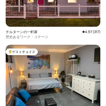
チルターンの一軒家
レビュー317件
4.97 (317)
歴史あるワーク・コテージ
ゲストチョイス
大好評のゲストチョイスです。