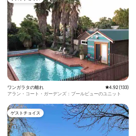
ゲストチョイス
ワンガラタの離れ
レビュー133件
4.92 (133)
アラン・コート・ガーデンズ：プールビューのユニット
ゲストチョイス
ゲストチョイス