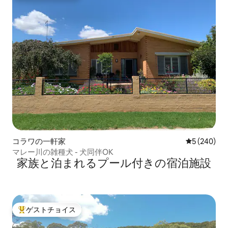
コラワの一軒家
レビュー24
5 (240)
マレー川の雑種犬 - 犬同伴OK
家族と泊まれるプール付きの宿泊施設
ゲストチョイス
大好評のゲストチョイスです。