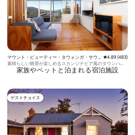
マウント・ビューティー・タウォンガ・サウ
レビュー483件
4.89 (483)
スのマンション・アパート
素晴らしい眺望が楽しめるスカンジナビア風のタウンハウ
家族やペットと泊まれる宿泊施設
ス
ゲストチョイス
ゲストチョイス