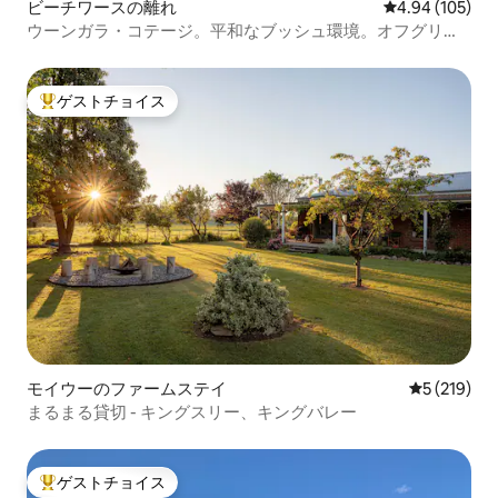
ビーチワースの離れ
レビュー105件
4.94 (105)
ウーンガラ・コテージ。平和なブッシュ環境。オフグリッ
ド
ゲストチョイス
大好評のゲストチョイスです。
モイウーのファームステイ
レビュー21
5 (219)
まるまる貸切 - キングスリー、キングバレー
ゲストチョイス
大好評のゲストチョイスです。