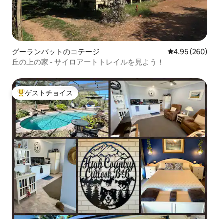
グーランバットのコテージ
レビュー260件
4.95 (260)
丘の上の家 - サイロアートトレイルを見よう！
ゲストチョイス
大好評のゲストチョイスです。