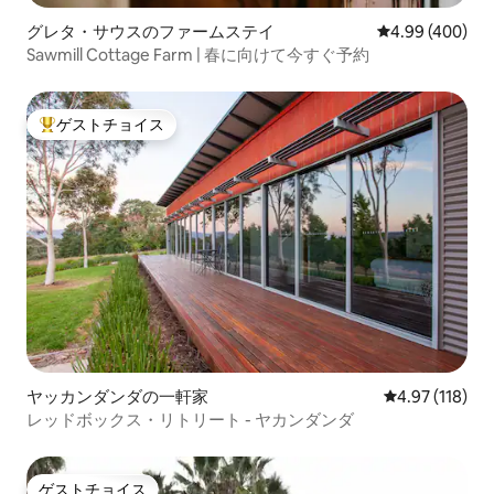
グレタ・サウスのファームステイ
レビュー400件
4.99 (400)
Sawmill Cottage Farm | 春に向けて今すぐ予約
ゲストチョイス
大好評のゲストチョイスです。
ヤッカンダンダの一軒家
レビュー118件
4.97 (118)
レッドボックス・リトリート - ヤカンダンダ
ゲストチョイス