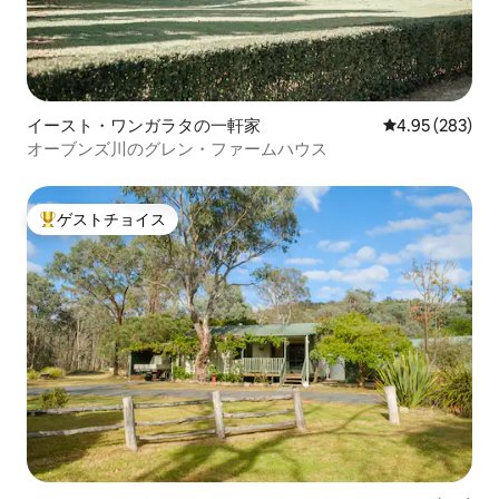
イースト・ワンガラタの一軒家
レビュー283件
4.95 (283)
オーブンズ川のグレン・ファームハウス
ゲストチョイス
大好評のゲストチョイスです。