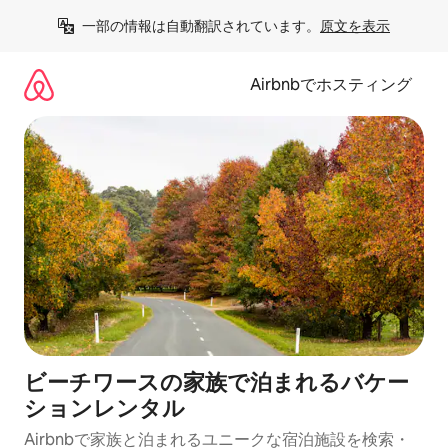
コ
一部の情報は自動翻訳されています。
原文を表示
ン
テ
ン
Airbnbでホスティング
ツ
に
ス
キ
ッ
プ
ビーチワースの家族で泊まれるバケー
ションレンタル
Airbnbで家族と泊まれるユニークな宿泊施設を検索・