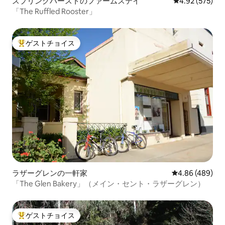
スプリングハーストのファームステイ
レビュー575件
4.92 (575)
「The Ruffled Rooster」
ゲストチョイス
大好評のゲストチョイスです。
ラザーグレンの一軒家
レビュー489件
4.86 (489)
「The Glen Bakery」（メイン・セント・ラザーグレン）
ゲストチョイス
大好評のゲストチョイスです。