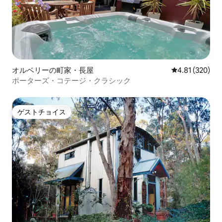
オルベリーの町家・長屋
レビュー320件
4.81 (320)
ポーターズ・コテージ・クラシック
ゲストチョイス
ゲストチョイス