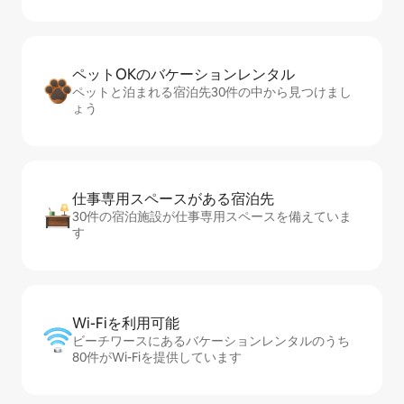
ペットOKのバ⁠ケ⁠ー⁠シ⁠ョ⁠ンレ⁠ン⁠タ⁠ル
ペットと泊まれる宿泊先30件の中から見つけまし
ょう
仕事専用ス⁠ペ⁠ー⁠スがあ⁠る宿⁠泊⁠先
30件の宿泊施設が仕事専用スペースを備えていま
す
Wi-Fiを利⁠用⁠可⁠能
ビーチワースにあるバケーションレンタルのうち
80件がWi-Fiを提供しています