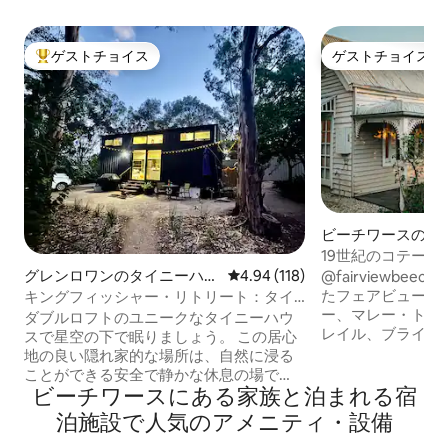
ゲストチョイス
ゲストチョイス
大好評のゲストチョイスです。
ゲストチョイス
ビーチワースの一
19世紀のコテージ、
グレンロワンのタイニーハウ
レビュー118件、5つ星中4.94
4.94 (118)
@fairviewbeechworth 188
ス
たフェアビュー・
キングフィッシャー・リトリート：タイ
ー、マレー・トゥ
ニーハウス メルボルンから北東へ2.5時間
ダブルロフトのユニークなタイニーハウ
レイル、ブライト
スで星空の下で眠りましょう。 この居心
ングバレーなど、
地の良い隠れ家的な場所は、自然に浸る
索するのに最適な
ことができる安全で静かな休息の場で
は、ベッドルーム
ビーチワースにある家族と泊まれる宿
す。 📍ロケーションのハイライト •メル
1室、暖炉、エアコ
ボルンからわずか2.5時間 •ワンガラッタ
泊施設で人気のアメニティ・設備
設備、設備の整っ
から15分 •ヒュームハイウェイから3 km •
屋外エリア、プラ