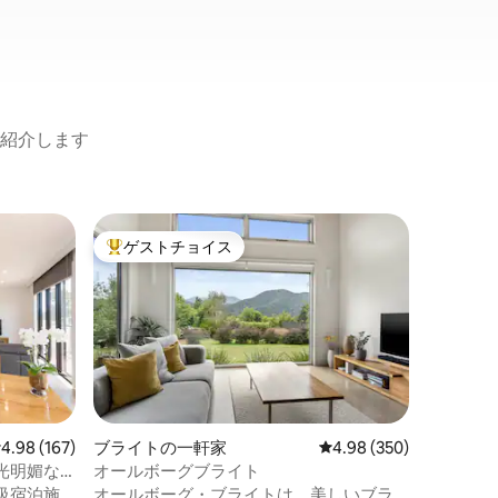
紹介します
ビーチワ
ゲストチョイス
ゲスト
大好評のゲストチョイスです。
ゲスト
明るくて
美しいビ
明るく開
部とサン
玄関から
ハイキン
す。庭を
コーヒー
聞くこと
レビュー167件、5つ星中4.98つ星の平均評価
4.98 (167)
ブライトの一軒家
レビュー350件、5つ星
4.98 (350)
な庭。 この家は4人で快適に過ごせます
光明媚な
オールボーグブライト
が、必要
級宿泊施
オールボーグ・ブライトは、美しいブラ
ッドをご用意で