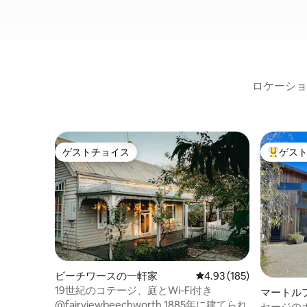
ロケーショ
ゲストチョイス
ゲス
ゲストチョイス
大好評の
ビーチワースの一軒家
レビュー185件、5つ星
4.93 (185)
19世紀のコテージ、庭とWi-Fi付き
マートル
@fairviewbeechworth 1885年に建てられ
セージの