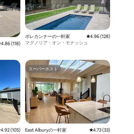
ポレカンナーの一軒家
レビュー128件、5つ星
4.96 (128)
マグノリア・オン・モナッシュ
レビュー118件、5つ星中4.86つ星の平均評価
4.86 (118)
スーパーホスト
スーパーホスト
レビュー105件、5つ星中4.92つ星の平均評価
4.92 (105)
East Alburyの一軒家
レビュー33件、5つ星
4.73 (33)