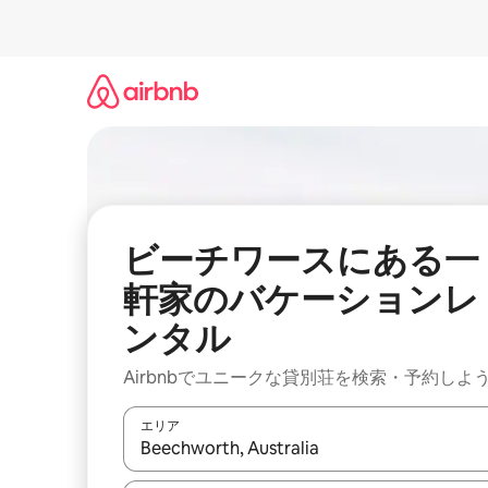
コ
ン
テ
ン
ツ
に
ス
キ
ッ
プ
ビーチワースにある一
軒家のバケーションレ
ンタル
Airbnbでユニークな貸別荘を検索・予約しよ
エリア
検索結果が表示されたら、上下の矢印キーを使っ