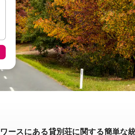
ースに⁠あ⁠る貸⁠別⁠荘⁠に関⁠す⁠る簡⁠単⁠な統⁠