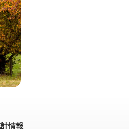
計⁠情⁠報