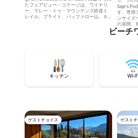
たフェアビュー・コテージは、ワイナリ
Saje's
ー、マレー・トゥ・マウンテンズ鉄道ト
す。専用
レイル、ブライト、バッファロー山、キ
ンサイズ
ングバレーなど、オーブンズ川渓谷を探
の居間、
索するのに最適な拠点です。 コテージに
ビーチ
ゲストが
は、ベッドルーム3室、囲むようなポーチ1
った共有
室、暖炉、エアコン、Wi-Fi、ランドリー
には専用デッ
設備、設備の整ったキッチン、駐車場、
ウスは一
屋外エリア、プライバシーのある広々と
す。 「Saje's House」は独立型です。設備
した庭があります。 ビーチワースのショ
の整った
ップ、カフェの中心部まで800m、サンベ
広いリビ
ル湖、ウォーキング・ライディング・ト
室はクイ
レイル、中国庭園までわずか数分です。
キッチン
Wi-F
ームはキ
ランドリ
ゲストチョイス
ゲストチ
ゲストチョイス
ゲストチ