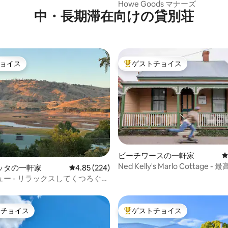
クな田舎の家＆プール
Howe Goods マナーズ
中・長期滞在向けの貸別荘
ョイス
ゲストチョイス
ョイス
大好評のゲストチョイスです。
中4.99つ星の平均評価
ビーチワースの一軒家
Ned Kelly's Marlo Cottage 
ッタの一軒家
レビュー224件、5つ星中4.85つ星の平均評価
4.85 (224)
ション
ー - リラックスしてくつろぐの
トチョイス
ゲストチョイス
ゲストチョイスです。
大好評のゲストチョイスです。