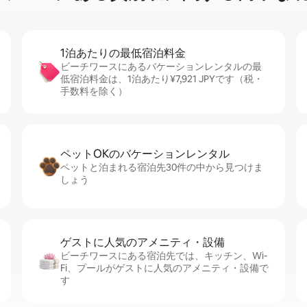
1泊あたりの最⁠低⁠宿⁠泊⁠料⁠金
ビーチワースにあるバケーションレンタルの最
低宿泊料金は、1泊あたり¥7,921 JPYです（税・
手数料を除く）
ペットOKのバ⁠ケ⁠ー⁠シ⁠ョ⁠ンレ⁠ン⁠タ⁠ル
ペットと泊まれる宿泊先30件の中から見つけま
しょう
ゲストに人⁠気⁠のア⁠メ⁠ニ⁠テ⁠ィ・設⁠備
ビーチワースにある宿泊先では、キッチン、Wi-
Fi、プールがゲストに人気のアメニティ・設備で
す