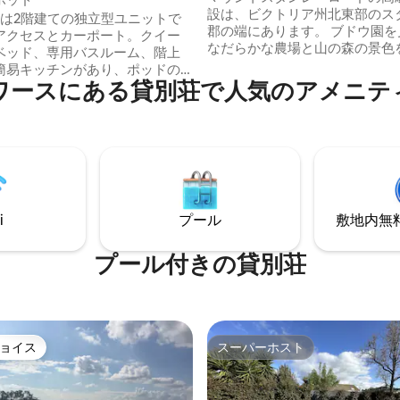
設は、ビクトリア州北東部のス
 Podは2階建ての独立型ユニットで
郡の端にあります。 ブドウ園を
アクセスとカーポート。クイー
なだらかな農場と山の森の景色
ベッド、専用バスルーム、階上
ことができる静かでリラックス
簡易キッチンがあり、ポッドの
をお楽しみいただけます。 理想
ワースにある貸別荘で人気のアメニテ
使用できるバーベキューが備わ
で、Hillsboroughカフェやプ
デッキに面しています。 ポッド
徒歩2分で朝食、昼食、または
キもあります。 ポッドとハ
楽しめます。また、The Stanley
緒に貸切りでご利用いただけま
お食事と冷たい飲み物を楽しめま
史的なビーチワースから車でわず
キッチンとダイニングルーム、
のこのユニークなレジデンスは
ングルーム、ベッドルーム2室（1
静かな休暇を提供します。
ーンベッド、マスターベッドル
i
プール
敷地内無料駐
ングベッド）、バスルーム2室、
ールームがあります。
プール付きの貸別荘
ョイス
スーパーホスト
ョイス
スーパーホスト