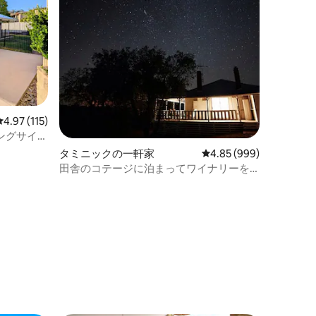
レビュー115件、5つ星中4.97つ星の平均評価
4.97 (115)
キングサイズ
ダブルベッ
タミニックの一軒家
レビュー999件、5つ星
4.85 (999)
田舎のコテージに泊まってワイナリーを
訪れよう