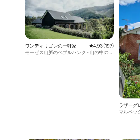
ワンディリゴンの一軒家
レビュー197件、5つ星
4.93 (197)
モーゼス山脈のペブルバンク - 山の中の隠
れ家
ラザーグ
マルベック
ン