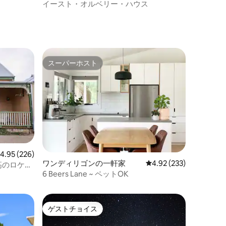
イースト・オルベリー・ハウス
スーパーホスト
スーパーホスト
レビュー226件、5つ星中4.95つ星の平均評価
4.95 (226)
ワンディリゴンの一軒家
レビュー233件、5つ星
4.92 (233)
- 最高のロケー
6 Beers Lane ~ ペットOK
ゲストチョイス
ゲストチョイス