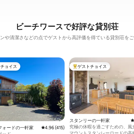
ビーチワースで好評な貸別荘
ンや清潔さなどの点でゲストから高評価を得ている貸別荘をご
トチョイス
ゲストチョイス
ゲストチョイスです。
大好評のゲストチョイスです。
中4.93つ星の平均評価
スタンリーの一軒家
究極の休暇を過ごすための、風
フォードの一軒家
レビュー415件、5つ星中4.96つ星の平均評価
4.96 (415)
ブドウ園の宿泊先
マウントスタンレーロードの高
ポッド