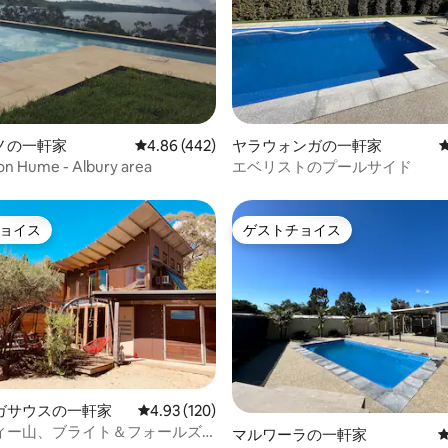
中4.97つ星の平均評価
ノの一軒家
レビュー442件、5つ星中4.86つ星の平均評価
4.86 (442)
ヤラウォンガの一軒家
on Hume - Albury area
エベリストのプールサイド
ョイス
ゲストチョイス
ョイス
ゲストチョイス
中4.98つ星の平均評価
ガサウスの一軒家
レビュー120件、5つ星中4.93つ星の平均評価
4.93 (120)
ィー山、ブライト＆フォールズ
マルワーラの一軒家