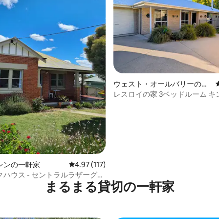
中4.93つ星の平均評価
ウェスト・オールバリーの一
軒家
レスロイの家 3ベッドルーム 
ベッド クイーンサイズベッド 
ド+シングルベッド
レンの一軒家
レビュー117件、5つ星中4.97つ星の平均評価
4.97 (117)
ハウス - セントラルラザーグレ
まるまる貸切の一軒家