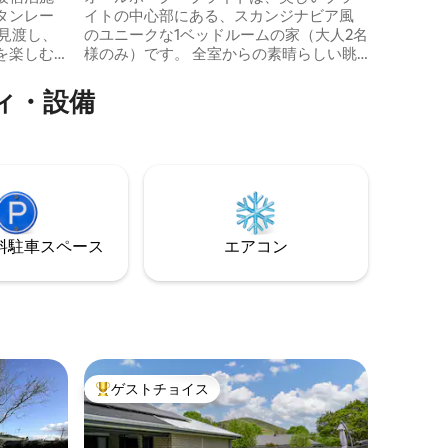
タンレー
イトの中心部にある、スカンジナビア風
間の一部
見渡し、
のユニークな1ベッドルームの家（大人2名
さい😊
を楽しむ
様のみ）です。 全室からの素晴らしい眺
した滞在
め、高品質の家具、持続可能な現代的な
的な立地
デザインで、持続可能な高級な宿泊施設
ィ・設備
ロビドアまで
をお探しのカップルにとってベンチマー
コーヒーが
クとなっています。 静かな中庭にあり、
 Pubでは
ブライトのショップやレストランからわ
す。 歴
ずか700mです。 オールボーグブライトの
か10分
パッシブエネルギー設計により、二酸化
、完璧で
炭素排出量を最小限に抑えながら最大の
快適さを楽しむことができます。
⁠車ス⁠ペ⁠ー⁠ス
エアコン
ゲストチョイス
大好評のゲストチョイスです。