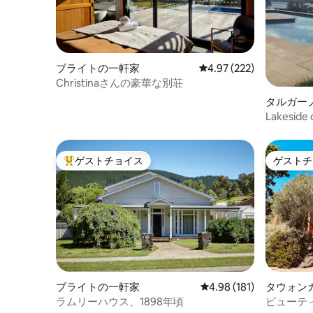
ブライトの一軒家
レビュー222件、5つ星
4.97 (222)
Christinaさんの豪華な別荘
タルガー
Lakeside 
ゲストチョイス
ゲストチ
大好評のゲストチョイスです。
ゲストチ
ブライトの一軒家
レビュー181件、5つ星
4.98 (181)
タウォン
ラムリーハウス、1898年頃
ビューテ