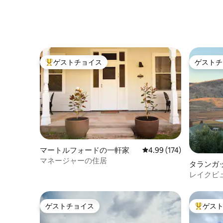
のユニー
ゲストチョイス
ゲストチ
大好評のゲストチョイスです。
ゲストチ
マートルフォードの一軒家
レビュー174件、5つ星
4.99 (174)
マネージャーの住居
タランガ
レイクビュ
に最適
ゲストチョイス
ゲス
ゲストチョイス
大好評の