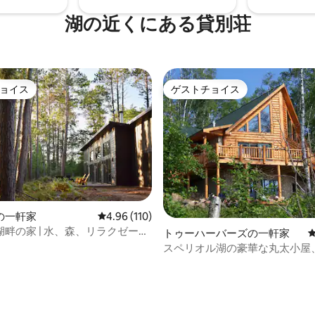
湖の近くにある貸別荘
ョイス
ゲストチョイス
ョイス
ゲストチョイス
の一軒家
レビュー110件、5つ星中4.96つ星の平均評価
4.96 (110)
畔の家 | 水、森、リラクゼーシ
トゥーハーバーズの一軒家
スペリオル湖の豪華な丸太小屋
ナ、ウォーターフロント
中4.91つ星の平均評価