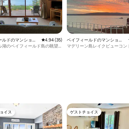
ールドのマンショ
レビュー35件、5つ星中4.94つ星の平均評価
4.94 (35)
ベイフィールドのマンショ
ート
ン・アパート
ル湖のベイフィールド島の眺望
マデリーン島レイクビューコン
a」
ム
4.81つ星の平均評価
ョイス
ゲストチョイス
ョイス
ゲストチョイス