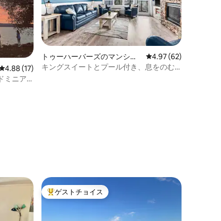
トゥーハーバーズのマンショ
レビュー62件、5つ星
4.97 (62)
ン・アパート
キングスイートとプール付き、息をのむ
レビュー17件、5つ星中4.88つ星の平均評価
4.88 (17)
ような湖の景色を望む1ベッドルーム
ドミニア
ゲストチョイス
大好評のゲストチョイスです。