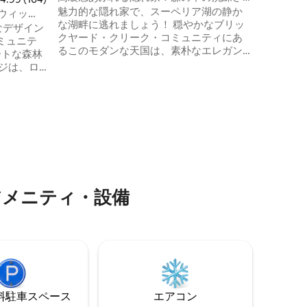
れた田舎風
魅力的な隠れ家で、スーペリア湖の静か
ます。 地元のレストランやダウンタウン
ウィッ
な湖畔に逃れましょう！ 穏やかなブリッ
エリアま
可能なデザイン
クヤード・クリーク・コミュニティにあ
ビルトレ
ミュニテ
るこのモダンな天国は、素朴なエレガン
トの同伴
ートな森林
スと現代的な快適さが完璧に融合してい
ジは、ロ
ます。 自然の美しさに浸り、広々とした
ーチ、ガ
スクリーンドポーチでくつろぎ、暖炉の
を備えた
そばで心地よく過ごしましょう。 平和な
から静か
逃避行が待っています。 • スイングチェア
コーヌコ
付きスクリーンドポーチ • ビーチとハイキ
）へのア
ングコースへのアクセス • スマートテレビ
ありま
＆ストリーミング • モダンなキッチン • ボ
園を探索
ートスリップレンタル可能
はマイヤ
フィールド
アメニティ・設備
。
⁠車ス⁠ペ⁠ー⁠ス
エアコン