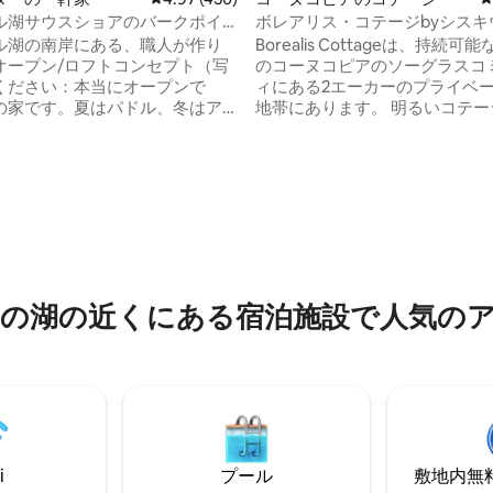
ル湖サウスショアのバークポイ
ボレアリス・コテージbyシスキ
る素晴らしい宿泊先
ト・ベイ
ル湖の南岸にある、職人が作り
Borealis Cottageは、持続
オープン/ロフトコンセプト（写
のコーヌコピアのソーグラスコ
ください：本当にオープンで
ィにある2エーカーのプライベ
の家です。夏はパドル、冬はア
地帯にあります。 明るいコテー
キングができます。 息をのむよ
フトベッド、スクリーン付きポ
。300フィート以上の専用海岸線
ス暖炉、設備の整ったキッチン
共ビーチまで徒歩ですぐです。
オープンフロアです。 コテージ
中4.8つ星の平均評価
いキッチン。最大8名様まで、ほ
に歩いてすぐのところにある、
犬も歓迎です。ペット料金：ペ
ピアビーチ（シスキウィット湾
加料金25ドルです（キッチンカ
クセスが可能な森の中の小道が
のハウスマニュアルの横に置い
す。 アポストル諸島国立湖畔公
所があります）。焚き火台が組
しましょう。私たちのコテージ
た景色の良い広いパティオ（薪
ーズビーチから4マイル、ベイ
の湖の近くにある宿泊施設で人気の
い） 私たちと同じよう
から20マイルの場所にあります
っていただけることを願ってい
i
プール
敷地内無料駐