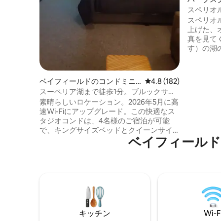
スペリオ
ントにあ
スペリオ
上げた、
真を見て
す）の湖
イスハイ
うな夕日
または公
ベイフィールドのコンドミニ
レビュー182件、5つ星
4.8 (182)
素晴らし
アム
スーペリア湖まで徒歩1分。ブルックサイ
とんどの
ド10号線
素晴らしいロケーション。2026年5月に高
ットは追
速Wi-Fiにアップグレード。この快適なス
ウンター
タジオコンドは、4名様のご宿泊が可能
ておく場
で、キングサイズベッドとクイーンサイ
み込まれ
ベイフィールド
ズのソファベッド、ミニキッチン、バル
は持参してくださ
コニー、AC、ケーブルテレビ、バーベキ
に気に入
ュー、ファイヤーピットを備えていま
ます！
す。レストラン、バー、マリーナ、プー
ルまで徒歩で行けます。7月、8月、9月に
オープン。ベイフィールドから2.3マイ
ル。湖沿いのブラウンストーン・トレイ
ルをハイキングまたはサイクリング。フ
キッチン
Wi-F
ェリーに乗ってマデリーンに行ったり、