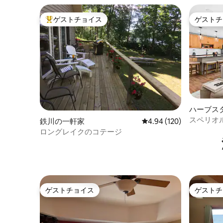
ゲストチョイス
ゲストチ
大好評のゲストチョイスです。
ゲストチ
ハーブス
スペリオル
鉄川の一軒家
レビュー120件、5つ星
4.94 (120)
ロングレイクのコテージ
ゲストチョイス
ゲストチ
ゲストチョイス
ゲストチ