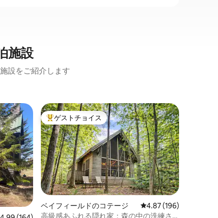
泊施設
施設をご紹介します
アシュラ
ゲストチョイス
ゲスト
大好評のゲストチョイスです。
ゲスト
チェクア
家）。
この新し
美しいシ
のオード
ル、自転
ら1ブロック
ってアシ
釣りをし
たり、ボ
ベイフィールドのコテージ
レビュー196件、5つ星
4.87 (196)
んだりできます。 
高級感あふれる隠れ家：森の中の洗練さ
レビュー164件、5つ星中4.99つ星の平均評価
4.99 (164)
リング、