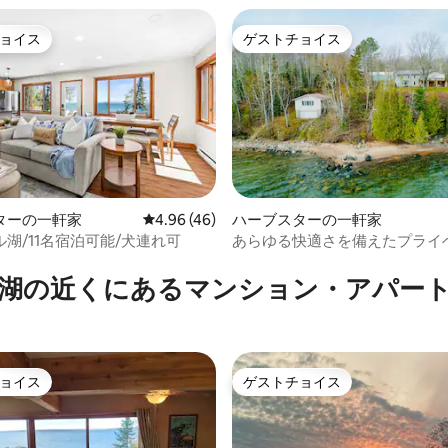
ョイス
ゲストチョイス
ョイス
ゲストチョイス
ターの一軒家
レビュー46件、5つ星中4.96つ星の平均評価
4.96 (46)
ハーブスターの一軒家
湖/11名宿泊可能/犬連れ可
あらゆる快適さを備えたプライ
中4.94つ星の平均評価
ーチの楽園
湖の近くにあるマンション・アパー
ョイス
ゲストチョイス
ョイス
ゲストチョイス