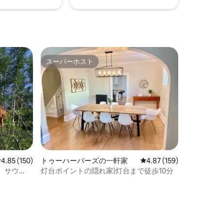
スーパーホスト
スーパーホスト
レビュー150件、5つ星中4.85つ星の平均評価
4.85 (150)
トゥーハーバーズの一軒家
レビュー159件、5つ星
4.87 (159)
、サウ
灯台ポイントの隠れ家|灯台まで徒歩10分