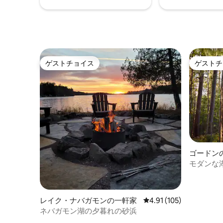
アポストルズをクルーズしたりしましょ
う。セーリング、釣り、カヤック、ゴル
フ、果樹園、スキー、ビッグトップ、ベ
イビュービーチまで数分。
ゲストチョイス
ゲストチ
ゲストチョイス
ゲストチ
ゴードン
モダンな湖
ョン
レイク・ナバガモンの一軒家
レビュー105件、5つ星
4.91 (105)
ネバガモン湖の夕暮れの砂浜