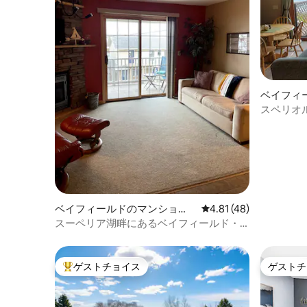
ベイフィ
ン・アパ
スペリオ
「Fedor
ベイフィールドのマンショ
レビュー48件、5つ星中
4.81 (48)
ン・アパート
スーペリア湖畔にあるベイフィールド・
コンドミニアム
ゲストチョイス
ゲストチ
大好評のゲストチョイスです。
ゲストチ