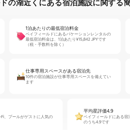
⁠近⁠く⁠にあ⁠る宿⁠泊⁠施⁠設⁠に関⁠す⁠る簡⁠
1泊あたりの最⁠低⁠宿⁠泊⁠料⁠金
ベイフィールドにあるバケーションレンタルの
最低宿泊料金は、1泊あたり¥15,842 JPYです
（税・手数料を除く）
仕事専用ス⁠ペ⁠ー⁠スがあ⁠る宿⁠泊⁠先
10件の宿泊施設が仕事専用スペースを備えてい
ます
平均星評価4.9
Fi、プールがゲストに人気の
ベイフィールドにある宿
のうち4.9です