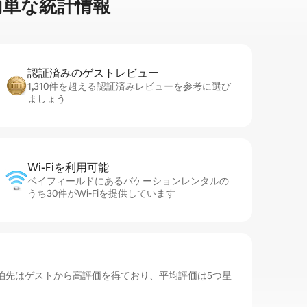
単⁠な統⁠計⁠情⁠報
認証済みのゲ⁠ス⁠ト⁠レ⁠ビ⁠ュ⁠ー
1,310件を超える認証済みレビューを参考に選び
ましょう
Wi-Fiを利⁠用⁠可⁠能
ベイフィールドにあるバケーションレンタルの
うち30件がWi-Fiを提供しています
泊先はゲストから高評価を得ており、平均評価は5つ星