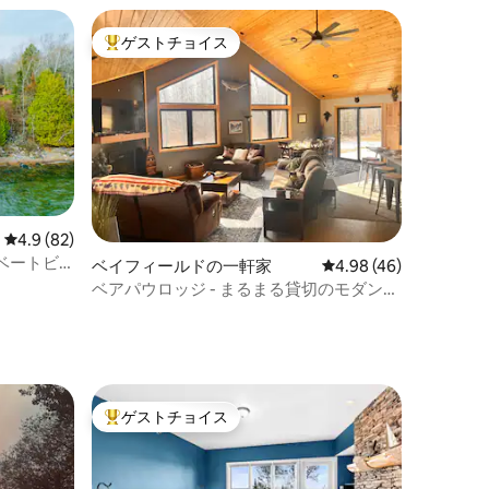
ゲストチョイス
大好評のゲストチョイスです。
レビュー82件、5つ星中4.9つ星の平均評価
4.9 (82)
ベートビ
ベイフィールドの一軒家
レビュー46件、5つ星
4.98 (46)
ベアパウロッジ - まるまる貸切のモダンな
ト
宿泊先
ゲストチョイス
大好評のゲストチョイスです。