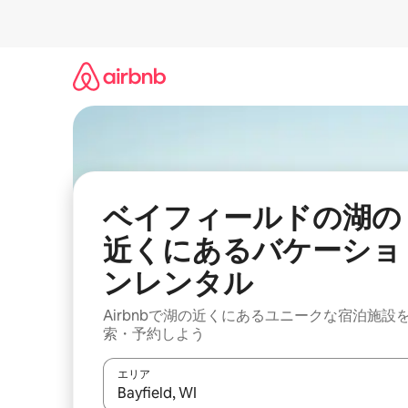
コ
ン
テ
ン
ツ
に
ス
キ
ッ
プ
ベイフィールドの湖の
近くにあるバケーショ
ンレンタル
Airbnbで湖の近くにあるユニークな宿泊施設
索・予約しよう
エリア
検索結果が表示されたら、上下の矢印キーを使っ