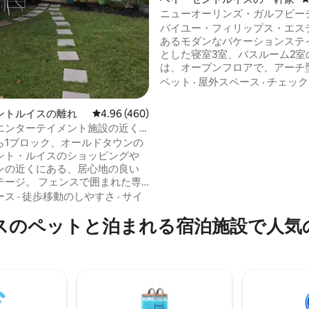
ニューオーリンズ・ガルフビー
ノ近くの新築ウォーターフロン
バイユー・フィリップス・エス
あるモダンなバケーションステイ
とした寝室3室、バスルーム2室
は、オープンフロアで、アーチ
井、モダンな家電、専用ドック
ペット
·
屋外スペース
·
チェック
イユーを見下ろす家具付きの屋
ッキを備えており、森に囲まれ
ントルイスの離れ
レビュー460件、5つ星中4.96つ星の平均評価
4.96 (460)
した1エーカーの敷地内にあります。
エンターテイメント施設の近く
ドックのすぐそばで素晴らしい
居心地の良いコテージ
ら1ブロック、オールドタウンの
き、The Bayへの直接アクセス
ント・ルイスのショッピングや
す。 地元のボートランチがわず
ンの近くにある、居心地の良い
ク先にあります！カヤック＆バ
ェンスで囲まれた専
ボール。 ニューオーリンズ、ビロクシ、
は1匹20ドルの料金で受け入れま
ース
·
徒歩移動のしやすさ
·
サイ
ガルフポート、ロングビーチま
ナーはコテージの隣の家に住ん
間弱です。
スのペットと泊まれる宿泊施設で人気
が、プライバシーを確保し、ご
入りしていただけます。ダブル
2名様が快適にお休みいただけま
ペースを提供します。フルキッ
ありませんが、冷蔵庫、ポータ
コンロ、電子レンジ、コーヒーメ