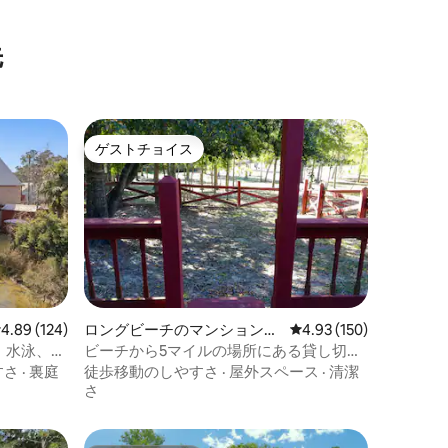
先
ゲストチョイス
ゲストチョイス
レビュー124件、5つ星中4.89つ星の平均評価
4.89 (124)
ロングビーチのマンション・
レビュー150件、5つ星
4.93 (150)
アパート
、水泳、素
ビーチから5マイルの場所にある貸し切り
アパート！
すさ
·
裏庭
徒歩移動のしやすさ
·
屋外スペース
·
清潔
さ