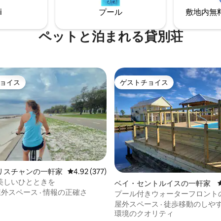
トースター/対流オーブンが備わ
i
プール
敷地内無料駐
す。炭火グリルとファイヤーピ
ります。
ペットと泊まれる貸別荘
ョイス
ゲストチョイス
ョイス
ゲストチョイス
中4.91つ星の平均評価
リスチャンの一軒家
レビュー377件、5つ星中4.92つ星の平均評価
4.92 (377)
美しいひとときを
ベイ・セントルイスの一軒家
屋外スペース
·
情報の正確さ
プール付きウォーターフロント
お部屋 - 8名様までご宿泊いた
屋外スペース
·
徒歩移動のしや
環境のクオリティ