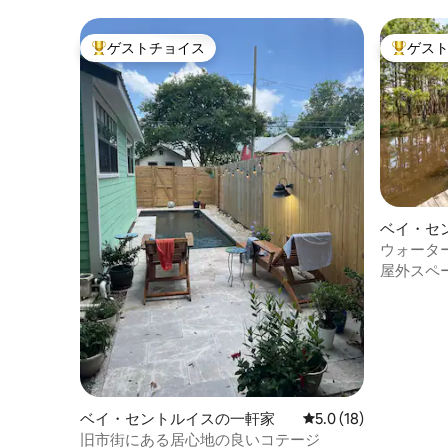
ゲストチョイス
ゲス
大好評のゲストチョイスです。
大好評の
ベイ・セ
ウォータ
ジ - ペ
屋外スペ
ベイ・セントルイスの一軒家
レビュー18件、5つ星
5.0 (18)
旧市街にある居心地の良いコテージ