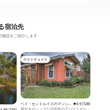
る宿泊先
泊施設をご紹介します
ベイ・セ
ゲストチョイス
ゲス
ゲストチョイス
大好評
ウォータ
外バー 
オールド
分のこの
ックスし
ビーチ！ この家は静かな道に面してお
り、娯楽
屋外スペ
ら釣りを
もてなし
ります。 屋外バーエリアでお楽しみいた
だくか、
ベイ・セントルイスのマンシ
レビュー128件、5つ
4.9 (128)
アでご友
ョン・アパート
庭付きのシックな旧市街のアパートから
レビュー134件、5つ星中4.86つ星の平均評価
4.86 (134)
お時間を過ごせ