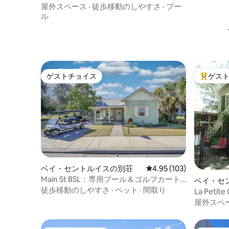
屋外スペース
·
徒歩移動のしやすさ
·
プー
ル
ゲストチョイス
ゲス
ゲストチョイス
大好評の
ベイ・セントルイスの別荘
レビュー103件、5つ星
4.95 (103)
Main St BSL：専用プール＆ゴルフカート
ベイ・セ
｜10人宿泊可能
徒歩移動のしやすさ
·
ペット
·
間取り
ョン・ア
La Peti
屋外スペ