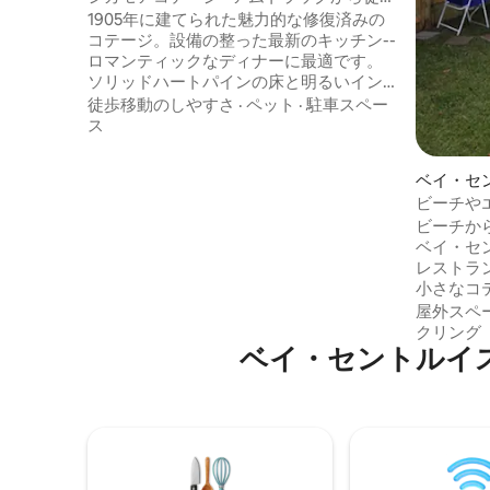
5分
1905年に建てられた魅力的な修復済みの
コテージ。設備の整った最新のキッチン--
ロマンティックなディナーに最適です。
ソリッドハートパインの床と明るいイン
テリア。 バスルーム：爪足バスタブ/シャ
徒歩移動のしやすさ
·
ペット
·
駐車スペー
ワー＆付属の洗面台2台付きの部屋。 各ベ
ス
ッドルームにはクイーンベッドが1台あり
ます。 オフィスエリアには1人用の布団が
ベイ・セ
あります。 居心地の良いフロントポーチ
ビーチや
と小さなスクリーン付きキッチンポー
にある、
ビーチか
チ。 敷地内に2台以上の駐車場がありま
ベイ・セ
す。 裏庭には炭火グリル、テーブル、パ
レストラ
ラソル、椅子4脚、ベンチがあります。ビ
小さなコテージ。 フ
ーチと楽しい「デポ」地区に近いです。
用庭。犬
「旧市街」ベイセントルイスまで車で2
屋外スペ
す。オー
分。
クリング
ベイ・セントルイ
でいます
自由に出
ベッドで
す。 ツインサイズのデイベッドがもう1つ
の寝室ス
チンでは
ブルIH