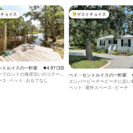
トチョイス
ゲストチョイス
ゲストチョイスです。
大好評のゲストチョイスです。
ントルイスの一軒家
レビュー33件、5つ星中4.97つ星の平均評価
4.97 (33)
ーフロントの海岸沿いのコテー
ベイ・セントルイスの一軒家
ットと泊まれる、ドック付き
ース
·
ペット
·
おもてなし
エンバービーチ〜ビーチに近い
コテージ
ペット
·
屋外スペース
·
ビーチ
中5.0つ星の平均評価