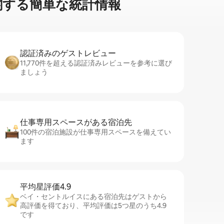
す⁠る簡⁠単⁠な統⁠計⁠情⁠報
認証済みのゲ⁠ス⁠ト⁠レ⁠ビ⁠ュ⁠ー
11,770件を超える認証済みレビューを参考に選び
ましょう
仕事専用ス⁠ペ⁠ー⁠スがあ⁠る宿⁠泊⁠先
100件の宿泊施設が仕事専用スペースを備えてい
ます
平均星評価4.9
ベイ・セントルイスにある宿泊先はゲストから
高評価を得ており、平均評価は5つ星のうち4.9
です