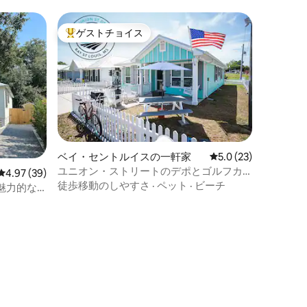
ゲストチョイス
大好評のゲストチョイスです。
ベイ・セントルイスの一軒家
レビュー23件、5つ
5.0 (23)
ユニオン・ストリートのデポとゴルフカ
レビュー39件、5つ星中4.97つ星の平均評価
4.97 (39)
ート
徒歩移動のしやすさ
·
ペット
·
ビーチ
魅力的な