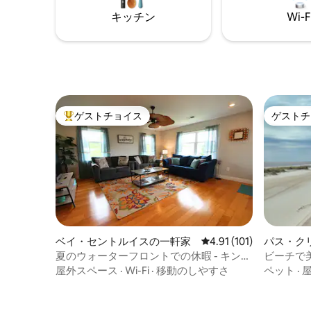
ーカー、
キッチン
Wi-F
っていま
ットもあ
ゲストチョイス
ゲストチ
大好評のゲストチョイスです。
ゲストチ
ベイ・セントルイスの一軒家
レビュー101件、5つ星
4.91 (101)
パス・ク
夏のウォーターフロントでの休暇 - キング
ビーチで
スイート
屋外スペース
·
Wi-Fi
·
移動のしやすさ
ペット
·