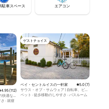
⁠車ス⁠ペ⁠ー⁠ス
エアコン
ゲストチョイス
ゲストチョイス
ベイ・セントルイスの一軒家
レビュー7件、5つ星
5.0 (7)
サウス・オブ・サムウェア | 自転車、ビー
レビュー112件、5つ星中4.95つ星の平均評価
4.95 (112)
チ、デポ・ロウ
ペット
·
徒歩移動のしやすさ
·
バスルーム
の快適な
だけます！
すさ
·
就寝