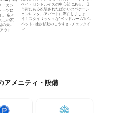
ビーチまで徒歩
ベイ・セントルイスの中心部にある、旧
たり、卓
チ・カジ
市街にある改装されたばかりのバケーシ
ス、ビー
ト
テーツに
ョンレンタルアパートに滞在しましょ
メニティを
。 広々
う！スタイリッシュな1ベッドルーム1バス
行にぴっ
のこの家
ルームの内装は、海岸沿いのスタイルと
ペット
·
徒歩移動のしやすさ
·
チェックイ
型の天
モダンな快適さを融合させています。共
ン
付きのバ
アウト
用の裏庭は囲われており、景観が整えら
根付きデ
れ、座れるスペースがあるので、屋外で
た広々と
最高にくつろぐことができます。最寄り
 専用
のカフェ、バー、レストランまで散歩し
釣りがで
たり、2ブロック歩いて湾まで行ってウォ
が可能で
ーターフロントで食事をしたりしましょ
か1ブロッ
う。中型SUV以下1台分の駐車場。 敷地外
スケット
の有料駐車場は50ヤード未満の場所にあ
ります。
で車で1時
のアメニティ・設備