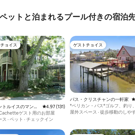
ペットと泊まれるプール付きの宿泊
トチョイス
ゲストチョイス
ゲストチョイスです。
ゲストチョイス
中4.95つ星の平均評価
パス・クリスチャンの一軒家
*ペリカン・パス*ゴルフ、釣り
ントルイスのマンシ
レビュー131件、5つ星中4.97つ星の平均評価
4.97 (131)
晴らしい水辺の景色
屋外スペース
·
徒歩移動のしや
パート
te Cachetteゲスト用のお部屋
ース
·
ペット
·
チェックイン