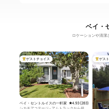
ベイ・
ロケーションや清潔
ゲストチョイス
ゲス
大好評のゲストチョイスです。
大好評の
ベイ・セントルイスの一軒家
レビュー283件、5つ星
4.93 (283)
シカモアコテージ - アムトラックから徒歩