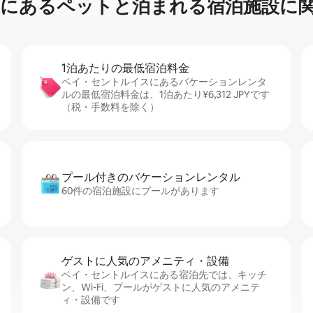
ペ⁠ッ⁠ト⁠と泊⁠ま⁠れ⁠る宿⁠泊⁠施⁠設⁠に関⁠
1泊あたりの最⁠低⁠宿⁠泊⁠料⁠金
ベイ・セントルイスにあるバケーションレンタ
ルの最低宿泊料金は、1泊あたり¥6,312 JPYです
（税・手数料を除く）
プール付きのバ⁠ケ⁠ー⁠シ⁠ョ⁠ンレ⁠ン⁠タ⁠ル
60件の宿泊施設にプールがあります
ゲストに人⁠気⁠のア⁠メ⁠ニ⁠テ⁠ィ・設⁠備
ベイ・セントルイスにある宿泊先では、キッチ
ン、Wi-Fi、プールがゲストに人気のアメニテ
ィ・設備です