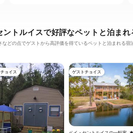
セントルイスで好評なペットと泊まれ
さなどの点でゲストから高評価を得ているペットと泊まれる宿
トチョイス
ゲストチョイス
ゲストチョイスです。
ゲストチョイス
中4.93つ星の平均評価
ベイ・セントルイスの一軒家