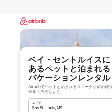
コ
ン
テ
ン
ツ
に
ス
キ
ッ
プ
ベイ・セントルイスに
あるペットと泊まれる
バケーションレンタル
Airbnbでペットと泊まれるユニークな宿泊施
検索・予約しよう
エリア
検索結果が表示されたら、上下の矢印キーを使っ