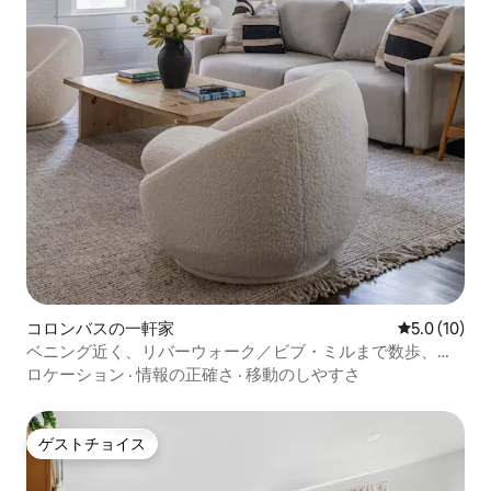
コロンバスの一軒家
レビュー10
5.0 (10)
ベニング近く、リバーウォーク／ビブ・ミルまで数歩、キ
ングサイズベッド2台
ロケーション
·
情報の正確さ
·
移動のしやすさ
ゲストチョイス
ゲストチョイス