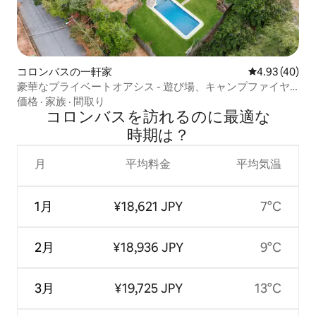
コロンバスの一軒家
レビュー40件
4.93 (40)
豪華なプライベートオアシス - 遊び場、キャンプファイヤ
ー、ペット
価格
·
家族
·
間取り
コロンバスを訪⁠れ⁠るの⁠に最⁠適⁠な
時⁠期⁠は⁠？
月
平均料金
平均気温
1月
¥18,621 JPY
7°C
2月
¥18,936 JPY
9°C
3月
¥19,725 JPY
13°C