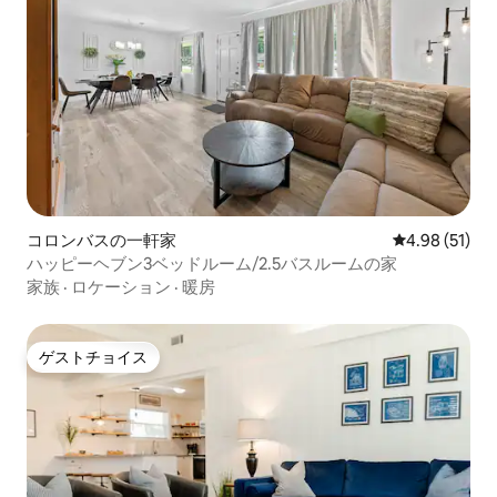
コロンバスの一軒家
レビュー51件
4.98 (51)
ハッピーヘブン3ベッドルーム/2.5バスルームの家
家族
·
ロケーション
·
暖房
ゲストチョイス
ゲストチョイス