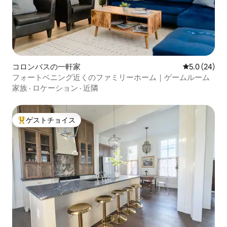
コロンバスの一軒家
レビュー24
5.0 (24)
フォートベニング近くのファミリーホーム｜ゲームルーム
家族
·
ロケーション
·
近隣
ゲストチョイス
大好評のゲストチョイスです。