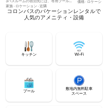
3バスルームの宿泊先には、専用プール、
があります。 クイーンベッド1台とフルベ
価格
·
ロケーショ
広々とした庭、スタイリッシュなオープ
ッド1台があります。 ドックとボー
家族
·
ロケーション
·
近隣
ンレイアウトがあります。充実したキッ
コロンバスのバケーションレンタルで
アクセスが含まれ
チン、居心地の良いリビングエリア、専
ボートランプは数
人気のアメニティ・設備
用のワークスペースをお楽しみくださ
す）。 素晴らしいスイミング、釣り、カ
い。コロンバスのダウンタウン、リバー
ヤック（カヤック2台付き
ウォーク、人気レストランから数分の場
す前のポーチで、
所にあり、ご家族連れ、団体、長期滞在
チェアでリラックスでき
に最適です。南部の快適な環境でリラッ
ッキ、ファイヤー
クスして元気を取り戻し、永遠の思い出
しい夕日を眺めな
を作りましょう！ ⭐ スーパーホストがお
に最適です。
迎えする、スムーズな5つ星滞在。
キッチン
Wi-Fi
敷地内無料駐⁠車
プール
ス⁠ペ⁠ー⁠ス