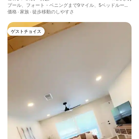
プール、フォート・ベニングまで9マイル、5ベッドルー
ム、バーベキュー、暖炉、ゲーム
価格
·
家族
·
徒歩移動のしやすさ
ゲストチョイス
ゲストチョイス