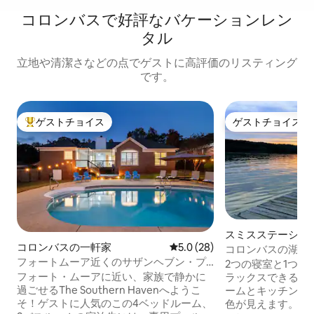
コロンバスで好評なバケーションレン
タル
立地や清潔さなどの点でゲストに高評価のリスティング
です。
ゲストチョイス
ゲストチョイス
大好評のゲストチョイスです。
ゲストチョイス
スミスステーショ
コロンバスの一軒家
レビュー28件、5つ星中5.0
5.0 (28)
ージ
コロンバスの湖畔
フォートムーア近くのサザンヘブン・プ
グまで15分
2つの寝室と1つ
ールリトリート
フォート・ムーアに近い、家族で静かに
ラックスできる湖畔の物件
過ごせるThe Southern Havenへようこ
ームとキッチンか
そ！ゲストに人気のこの4ベッドルーム、
色が見えます。 両方の寝室に薄型テレビ