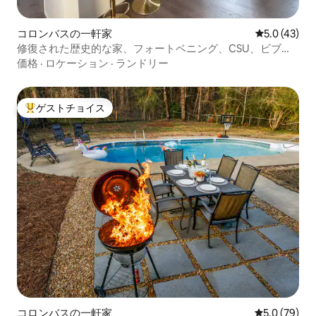
コロンバスの一軒家
レビュー43
5.0 (43)
修復された歴史的な家、フォートベニング、CSU、ビブミ
ル
価格
·
ロケーション
·
ランドリー
ゲストチョイス
大好評のゲストチョイスです。
コロンバスの一軒家
レビュー79
5.0 (79)