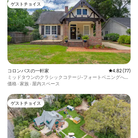
ゲストチョイス
ゲストチョイス
コロンバスの一軒家
レビュー77件
4.82 (77)
ミッドタウンのクラシックコテージ-フォートベニングへの
アクセスが簡単
価格
·
家族
·
屋内スペース
ゲストチョイス
ゲストチョイス