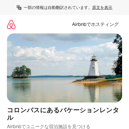
コ
一部の情報は自動翻訳されています。
原文を表示
ン
テ
ン
Airbnbでホスティング
ツ
に
ス
キ
ッ
プ
コロンバスにあるバケーションレンタ
ル
Airbnbでユニークな宿泊施設を見つける