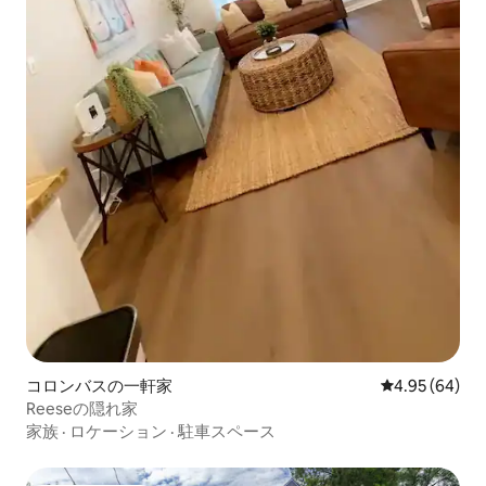
コロンバスの一軒家
レビュー64件
4.95 (64)
Reeseの隠れ家
家族
·
ロケーション
·
駐車スペース