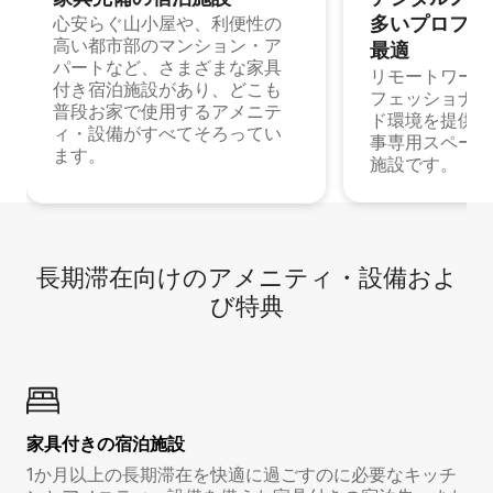
多⁠いプ⁠ロ⁠フ⁠ェ⁠
心安らぐ山小屋や、利便性の
高い都市部のマンション・ア
最⁠適
パートなど、さまざまな家具
リモートワーク
付き宿泊施設があり、どこも
フェッショナル
普段お家で使用するアメニテ
ド環境を提供する
ィ・設備がすべてそろってい
事専用スペース
ます。
施設です。
長期滞在向け⁠のア⁠メ⁠ニ⁠テ⁠ィ⁠・設⁠備⁠およ
び特⁠典
家具付き⁠の宿⁠泊⁠施⁠設
1か月以上の長期滞在を快適に過ごすのに必要なキッチ