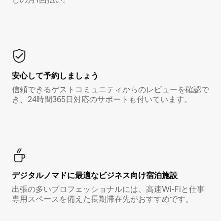
安心して予約しましょう
信頼できるゲストコミュニティからのレビューを確認で
き、24時間365日対応のサポートも付いています。
デジタルノマド⁠に最⁠適⁠なビ⁠ジ⁠ネ⁠ス⁠向⁠け宿⁠泊⁠施⁠設
出張の多いプロフェッショナルには、高速Wi-Fiと仕事
専用スペースを備えた長期滞在先がおすすめです。