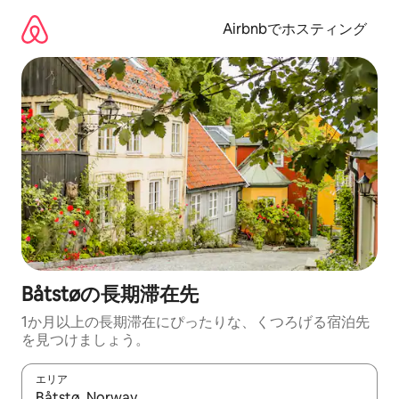
コ
ン
Airbnbでホスティング
テ
ン
ツ
に
ス
キ
ッ
プ
Båtstøの長期滞在先
1か月以上の長期滞在にぴったりな、くつろげる宿泊先
を見つけましょう。
エリア
検索結果が表示されたら、上下の矢印キーを使って移動するか、