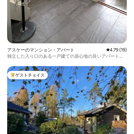
アスケーのマンション・アパート
レビュー19件
4.79 (19)
独立した入り口のある一戸建ての居心地の良いアパートメ
ント
ゲストチョイス
大好評のゲストチョイスです。