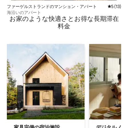
ファーゲルストランドのマンション・アパート
レビュー1
5 (13)
海沿いのアパート
お家のような快⁠適⁠さ⁠とお⁠得⁠な長⁠期⁠滞⁠在
料⁠金
家具完備の宿⁠泊⁠施⁠設
デジタルノマド