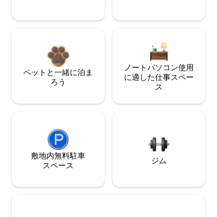
ノートパソコン使用
ペットと一緒に泊ま
に適した仕事スペー
ろう
ス
敷地内無料駐⁠車
ジム
ス⁠ペ⁠ー⁠ス