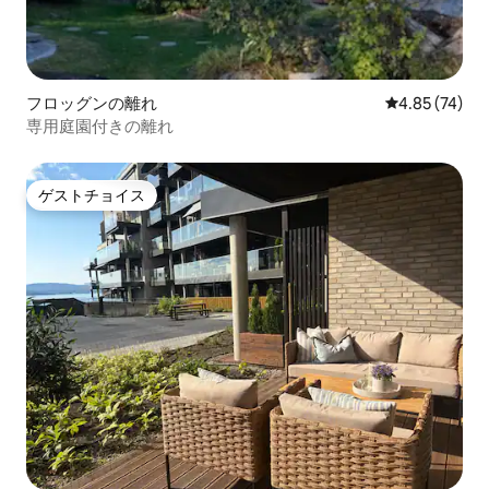
フロッグンの離れ
レビュー74件
4.85 (74)
専用庭園付きの離れ
ゲストチョイス
ゲストチョイス