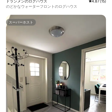
ドランメンのログハウス
レビュー15件
4.87 (15)
のどかなウォーターフロントのログハウス
スーパーホスト
スーパーホスト