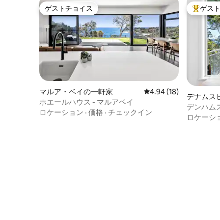
ゲストチョイス
ゲス
ゲストチョイス
大好評の
マルア・ベイの一軒家
レビュー18件、5つ星中
4.94 (18)
デナムス
ホエールハウス - マルアベイ
デンハム
ロケーション
·
価格
·
チェックイン
けホリデ
ロケーシ