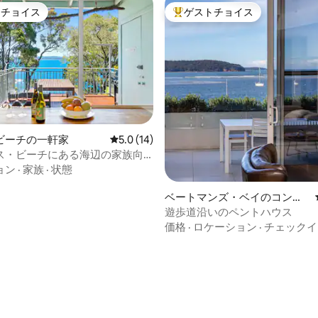
トチョイス
ゲストチョイス
ゲストチョイスです。
大好評のゲストチョイスです。
4.94つ星の平均評価
ビーチの一軒家
レビュー14件、5つ星中5.0つ星の平均評価
5.0 (14)
ス・ビーチにある海辺の家族向
ーホーム
ョン
·
家族
·
状態
ベートマンズ・ベイのコンド
ミニアム
遊歩道沿いのペントハウス
価格
·
ロケーション
·
チェックイ