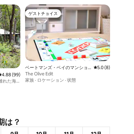
ゲストチョイス
ゲストチョイス
ベートマンズ・ベイのマンショ
レビュー8件、5つ星
5.0 (8)
ン・アパート
The Olive Edit
レビュー99件、5つ星中4.88つ星の平均評価
4.88 (99)
家族
·
ロケーション
·
状態
離れた海
⁠は⁠？