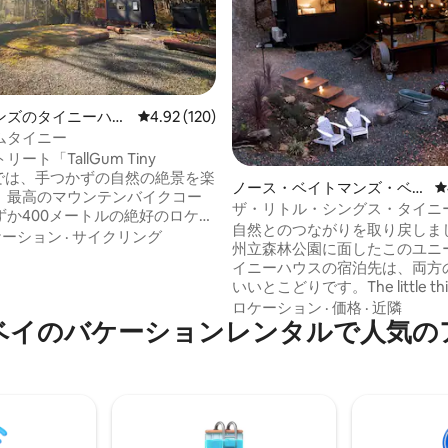
中5.0つ星の平均評価
ンズのタイニーハウ
レビュー120件、5つ星中4.92つ星の平均評価
4.92 (120)
ムタイニー
ート「TallGum Tiny
」では、手つかずの自然の絶景を楽
ノース・ベイトマンズ・ベイ
レ
。最高のマウンテンバイクコー
のタイニーハウス
ザ・リトル・シングス・タイニ
ずか400メートルの絶好のロケー
自然とのつながりを取り戻しまし
あり、リラクゼーションと冒険
ケーション
·
サイクリング
州立森林公園に面したこのユニ
しめます。近くのビーチ、景色
イニーハウスの宿泊先は、両方
レイル、レストラン、地元のア
いいとこどりです。The little th
お楽しみください。Tallgum
ーカーの敷地にあり、アヒルが
ロケーション
·
価格
·
近隣
は、自転車の安全な保管場所、電動
ベイのバケーションレンタルで人気の
池、カンガルー、在来種の鳥を
充電ステーション、自転車洗浄
す。それでも町や地元のビーチ
わっており、すべてのゲストに
ぐの場所です。 完全にオフグリ
なご利用体験をお届けします。
環境に優しい宿泊先です。 ベランダで楽
ゲストの快適さと安らぎを考え
しむ無料の朝食バスケット、雨
ンで、理想的な休暇をお過ごし
めの映画プロジェクター、夜は
ます。
で楽しむファイヤーバス 7つのV