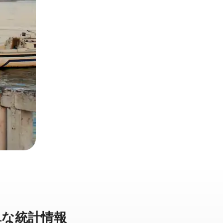
な統⁠計⁠情⁠報