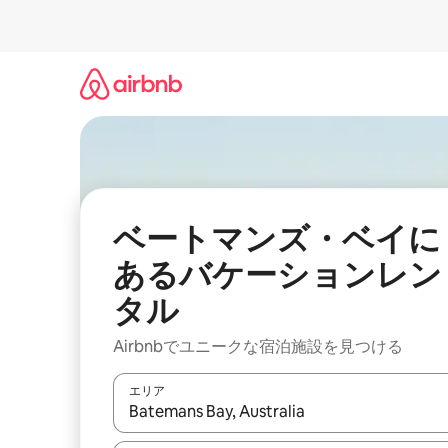
コ
ン
テ
ン
ツ
に
ス
キ
ッ
プ
ベートマンズ・ベイに
あるバケーションレン
タル
Airbnbでユニークな宿泊施設を見つける
エリア
検索結果が表示されたら、上下の矢印キーを使っ