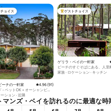
トチョイス
ゲストチョイス
ゲストチョイスです。
大好評のゲストチョイスです。
中5.0つ星の平均評価
ゲリラ・ベイの一軒家
ビーチのすぐそばにある、人里
岸沿いの隠れ家的な宿泊先。
家族
·
ロケーション
·
キッチン
ビーチの一軒家
レビュー91件、5つ星中4.96つ星の平均評価
4.96 (91)
 - ペットOK + オーシャンビュ
ケーション
·
近隣
マンズ・ベイを訪⁠れ⁠るの⁠に最⁠適⁠な時⁠期