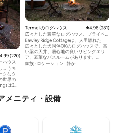
す。Sho
ビーチハ
家族
·
ロ
す。カレ
ィ
で、人里
ーブの散
Termeilのログハウス
レビュー281件、5つ星
4.98 (281)
ェンスで
広々とした豪華なログハウス、プライベ
ビーチか
ートで犬同伴OK
Bawley Ridge Cottageは、人里離れた
を飼って
広々とした犬同伴OKのログハウスで、高
ドは、ベ
い梁の天井、居心地の良いリビングエリ
フェ、レ
ビュー220件、5つ星中4.99つ星の平均評価
4.99 (220)
ア、豪華なバスルームがあります。
す。
ーハウス
Bawleyのビーチから10分の場所にあるこ
家族
·
ロケーション
·
静か
ょう🦘
のコテージは、8エーカーの農場にあり、
ークなタ
アルパカ、ガチョウ、クジャク、ヤギが
の世界の
放し飼いされています。冬には暖炉用の
ingsは3エ
薪がたくさんあります。屋外風呂は星空
泳ぐ貯水
を眺めるのに最適で、暑い日には（共用
アメニティ・設備
見渡せま
の）スイミングプールが楽しめます。近
からはす
くの散歩道、結婚式会場、ワイナリーへ
ッドで、
の送迎も競争力のある料金で提供してい
ます。
の日のた
星空の下
ELUX天窓