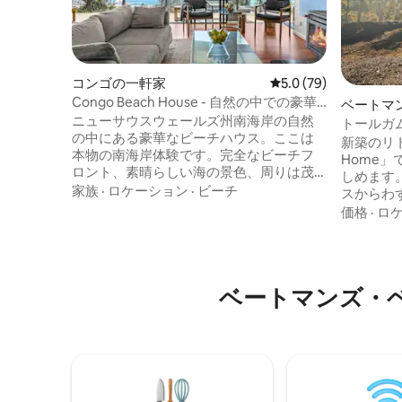
コンゴの一軒家
レビュー79件、5つ星
5.0 (79)
Congo Beach House - 自然の中での豪華
ベートマ
な滞在
ニューサウスウェールズ州南海岸の自然
ス
トールガ
の中にある豪華なビーチハウス。ここは
新築のリトリ
本物の南海岸体験です。完全なビーチフ
Home
ロント、素晴らしい海の景色、周りは茂
しめます
みに囲まれ、近くには国立公園がありま
家族
·
ロケーション
·
ビーチ
スからわ
す。センスの良い快適なホリデーホーム
ションに
価格
·
ロ
で、リラックスするための設備が整って
を両方楽
います。当ビーチフロントの宿泊施設
の良いト
は、ナルーマとモルヤの近く、コンゴの
メニティを
隠れた小集落にあります。カップルにと
Tinyに
ベートマンズ・
っては自然の中でのロマンチックな旅
自転車の
行、ご家族（7歳以上のお子様連れ）にと
設備が備
ってはリフレッシュできる休暇先です。
スムーズ
また、犬に優しいビーチハウスでもあり
細部まで
ます。Gourmet Travellerが最近私たちを
たデザイ
取り上げてくれました。
いただけ