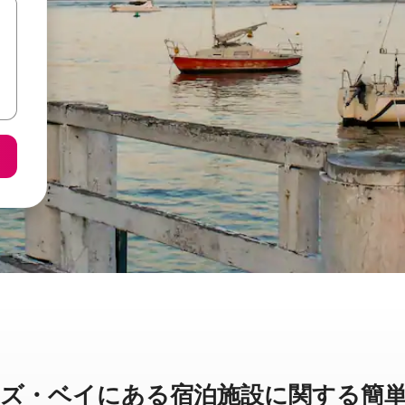
ベイに⁠あ⁠る宿⁠泊⁠施⁠設⁠に関⁠す⁠る簡⁠単⁠