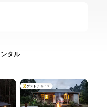
レンタル
サーフサ
ゲストチョイス
ゲスト
大好評のゲストチョイスです。
ゲスト
ショアブ
このユニ
スで思い
フサイド