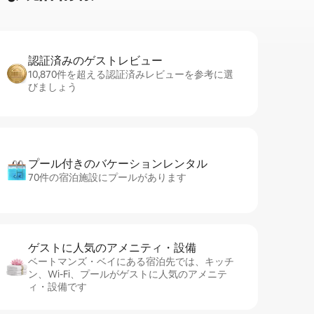
認証済みのゲ⁠ス⁠ト⁠レ⁠ビ⁠ュ⁠ー
10,870件を超える認証済みレビューを参考に選
びましょう
プール付きのバ⁠ケ⁠ー⁠シ⁠ョ⁠ンレ⁠ン⁠タ⁠ル
70件の宿泊施設にプールがあります
ゲストに人⁠気⁠のア⁠メ⁠ニ⁠テ⁠ィ・設⁠備
ベートマンズ・ベイにある宿泊先では、キッチ
ン、Wi-Fi、プールがゲストに人気のアメニテ
ィ・設備です