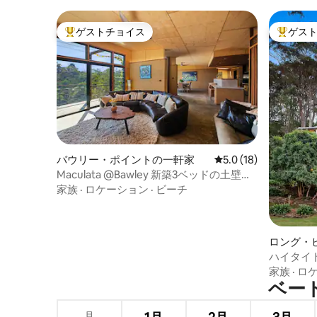
ゲストチョイス
ゲス
大好評のゲストチョイスです。
大好評の
バウリー・ポイントの一軒家
レビュー18件、5つ星
5.0 (18)
Maculata @Bawley 新築3ベッドの土壁の
家
家族
·
ロケーション
·
ビーチ
ロング・
ハイタイド
ー + 暖炉
家族
·
ロ
ベート
月