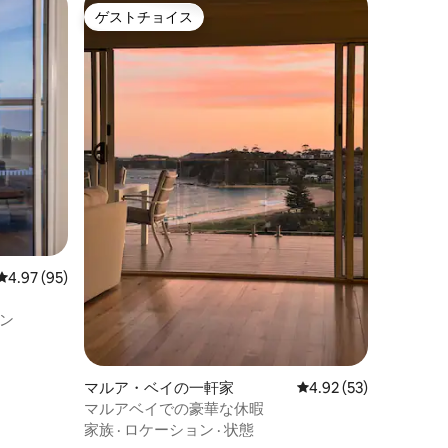
ゲストチョイス
ゲストチョイス
レビュー95件、5つ星中4.97つ星の平均評価
4.97 (95)
ン
マルア・ベイの一軒家
レビュー53件、5つ星
4.92 (53)
マルアベイでの豪華な休暇
家族
·
ロケーション
·
状態