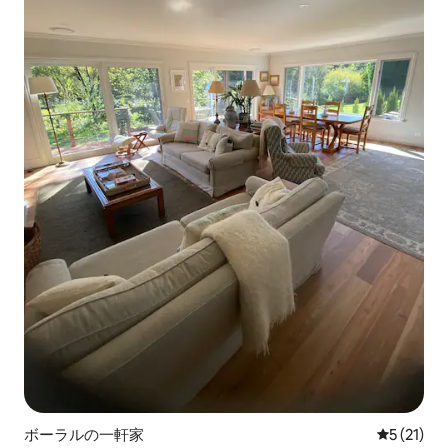
ボーラルの一軒家
レビュー2
5 (21)