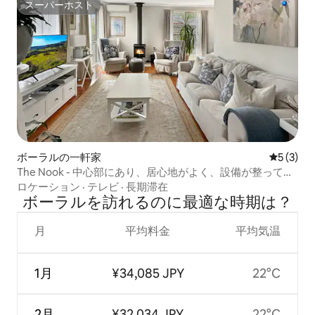
スーパーホスト
スーパーホスト
ボーラルの一軒家
レビュー
5 (3)
The Nook - 中心部にあり、居心地がよく、設備が整ってい
ます。
ロケーション
·
テレビ
·
長期滞在
ボーラルを訪⁠れ⁠るの⁠に最⁠適⁠な時⁠期⁠は⁠？
月
平均料金
平均気温
1月
¥34,085 JPY
22°C
2月
¥32,034 JPY
22°C