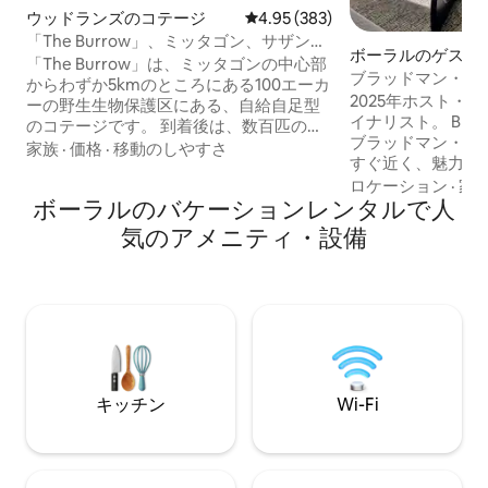
ウッドランズのコテージ
レビュー383件、5つ星中4.95
4.95 (383)
「The Burrow」、ミッタゴン、サザンハ
ボーラルのゲスト
イランズ、ニューサウスウェールズ州
「The Burrow」は、ミッタゴンの中心部
ブラッドマン・スタ
からわずか5kmのところにある100エーカ
まで徒歩圏内
2025年ホスト・
ーの野生生物保護区にある、自給自足型
イナリスト。 Brad
のコテージです。 到着後は、数百匹のカ
ブラッドマン・ク
ンガルーと1匹か2匹のウォンバットと一
家族
·
価格
·
移動のしやすさ
すぐ近く、魅力的
緒に過ごすことになります。 この静かで
地区に位置してお
ロケーション
·
家
プライベートな環境で、ご自身のペース
ボーラルのバケーションレンタルで人
ストリートまで徒
で自然をお楽しみいただけます。 「The
たオープンレイア
Burrow」は、ニューサウスウェールズ州
気のアメニティ・設備
そして成熟した専
サザンハイランズにある手作りの土レン
隣接するデッキで
ガコテージです。 風変わりですが、とて
です。エアコンと
も快適です。 周りに自然と野生生物がい
を通して快適にお
るので、どこからでも1000マイル離れて
キングサイズベッ
いるような気分になっていただきたいと
房、美しい高品質
思います。
品。敷地内にEV
ルの隠れ家。
キッチン
Wi-Fi