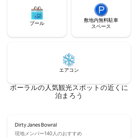
敷地内無料駐⁠車
プール
ス⁠ペ⁠ー⁠ス
エアコン
ボーラルの人気観光スポットの近くに
泊まろう
Dirty Janes Bowral
現地メンバー140人のおすすめ