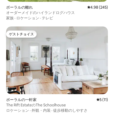
ボーラルの離れ
レビュー245件
4.98 (245)
オーダーメイドのハイランドログハウス
家族
·
ロケーション
·
テレビ
ゲストチョイス
ゲストチョイス
ボーラルの一軒家
レビュー1
5 (11)
The Rift EstateのThe Schoolhouse
ロケーション
·
外観・内装
·
徒歩移動のしやすさ