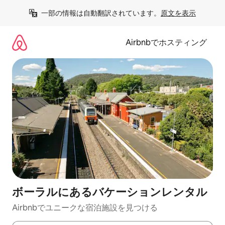
コ
一部の情報は自動翻訳されています。
原文を表示
ン
テ
ン
Airbnbでホスティング
ツ
に
ス
キ
ッ
プ
ボーラルにあるバケーションレンタル
Airbnbでユニークな宿泊施設を見つける