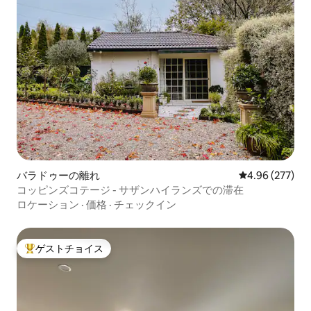
バラドゥーの離れ
レビュー277件
4.96 (277)
コッピンズコテージ - サザンハイランズでの滞在
ロケーション
·
価格
·
チェックイン
ゲストチョイス
大好評のゲストチョイスです。