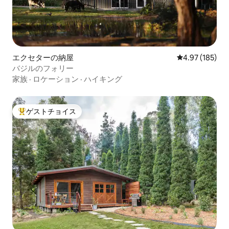
エクセターの納屋
レビュー185件
4.97 (185)
バジルのフォリー
家族
·
ロケーション
·
ハイキング
ゲストチョイス
大好評のゲストチョイスです。